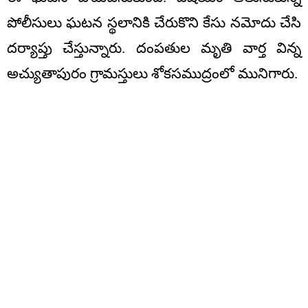
పోలీసులు ఘటన స్థలానికి చేరుకొని కేసు నమోదు చేసి
దర్యాప్తు చేస్తున్నారు. దంపతుల మృతి వార్త విన్న
అచ్యుతాపురం గ్రామస్తులు శోకసముద్రంలో మునిగారు.