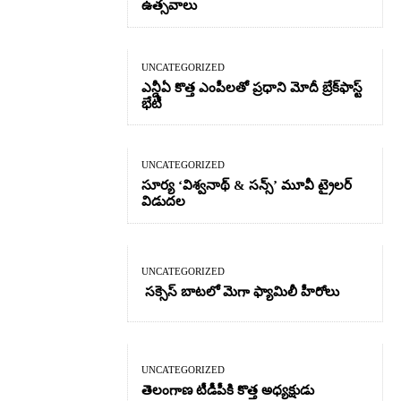
ఉత్సవాలు
UNCATEGORIZED
ఎన్డీఏ కొత్త ఎంపీలతో ప్రధాని మోదీ బ్రేక్‌ఫాస్ట్
భేటీ
UNCATEGORIZED
సూర్య ‘విశ్వనాథ్ & సన్స్’ మూవీ ట్రైలర్
విడుదల
UNCATEGORIZED
సక్సెస్ బాటలో మెగా ఫ్యామిలీ హీరోలు
UNCATEGORIZED
తెలంగాణ టీడీపీకి కొత్త అధ్యక్షుడు