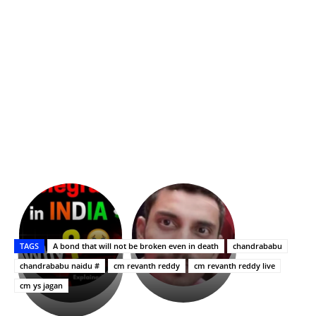
భగవంతుని
కేజీఎఫ్
ప్రసాదం
Upasana:
సినిమాతో
తీర్థం..తులసీదళం
భర్తపై
పాన్
TAGS
A bond that will not be broken even in death
chandrababu
లేకుండా
రివెంజ్
ఇండియా
అసంపూర్ణం
తీర్చుకున్న
స్టార్
chandrababu naidu #
cm revanth reddy
cm revanth reddy live
ఉపాసన..
హీరోయిన్‏గా
cm ys jagan
పాపం
శ్రీనిధి
రామ్
శెట్టి.