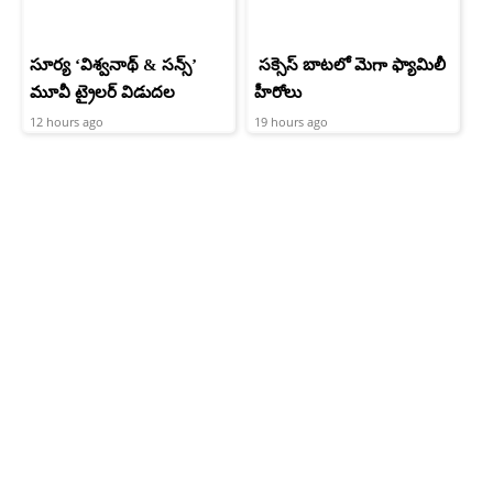
సూర్య ‘విశ్వనాథ్ & సన్స్’
సక్సెస్ బాటలో మెగా ఫ్యామిలీ
మూవీ ట్రైలర్ విడుదల
హీరోలు
12 hours ago
19 hours ago