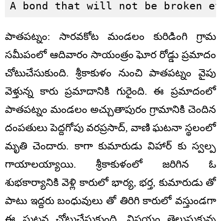
A bond that will not be broken e
పాతపట్నం: సారవకోట మండలం కురిడింగి గ్రామ
సమీపంలో ఆదివారం సాయంత్రం ఘోర రోడ్డు ప్రమాదం
చోటుచేసుకుంది. శ్రీకాకుళం నుంచి పాతపట్నం వైపు
వెళ్తున్న కారు ప్రమాదానికి గురైంది. ఈ ప్రమాదంలో
పాతపట్నం మండలం అచ్చుతాపురం గ్రామానికి చెందిన
దంపతులు పెద్దగోపు వరప్రసాద్, వాణి ఘటనా స్థలంలో
మృతి చెందారు. కాగా కుమారుడు విహార్ కు స్వల్ప
గాయాలయ్యాయి. శ్రీకాకుళంలో జరిగిన ఓ
శుభకార్యానికి వెళ్లి కారులో భార్య, భర్త, కుమారుడు తో
పాటు ఇద్దరు బంధువులు తో తిరిగి కారులో వస్తుండగా
ఈ ఘటన చోటుచేసుకుంది. విషయం తెలుసుకున్న