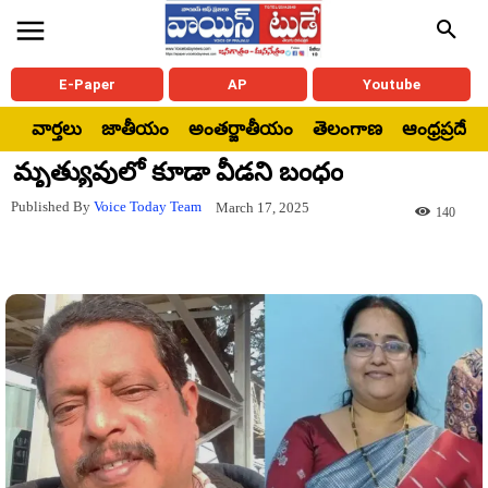
E-Paper
AP
Youtube
వార్తలు
జాతీయం
అంతర్జాతీయం
తెలంగాణ
ఆంధ్రప్రదేశ్
మృత్యువులో కూడా వీడని బంధం
Published By
Voice Today Team
March 17, 2025
140