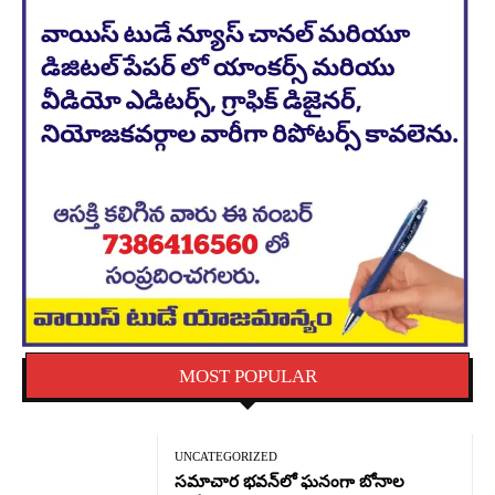
MOST POPULAR
UNCATEGORIZED
సమాచార భవన్‌లో ఘనంగా బోనాల