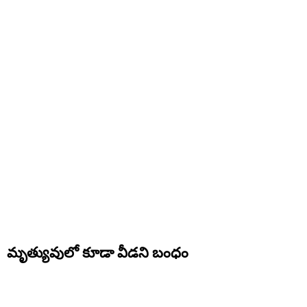
మృత్యువులో కూడా వీడని బంధం