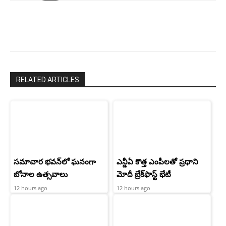
చరణ్
RELATED ARTICLES
సమాచార భవన్‌లో ఘనంగా
ఎన్డీఏ కొత్త ఎంపీలతో ప్రధాని
బోనాల ఉత్సవాలు
మోదీ బ్రేక్‌ఫాస్ట్ భేటీ
12 hours ago
12 hours ago