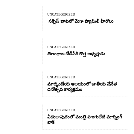
UNCATEGORIZED
సక్సెస్ బాటలో మెగా ఫ్యామిలీ హీరోలు
UNCATEGORIZED
తెలంగాణ టీడీపీకి కొత్త అధ్యక్షుడు
UNCATEGORIZED
మార్కండేయ ఆలయంలో జాతీయ చేనేత
దినోత్సవ కార్యక్రమం
UNCATEGORIZED
ఏదులాపురంలో మంత్రి పొంగులేటి మార్నింగ్
వాక్