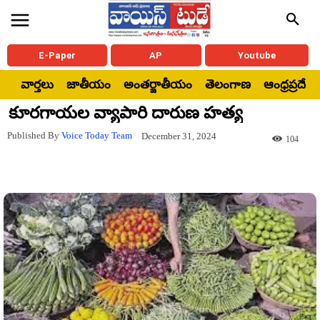
E-Paper
AP
Youtube
వార్తలు
జాతీయం
అంతర్జాతీయం
తెలంగాణ
ఆంధ్రప్రదేశ్
కూరగాయల వ్యాపారి దారుణ హత్య
Published By
Voice Today Team
December 31, 2024
104