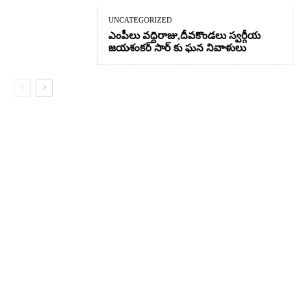
UNCATEGORIZED
ఎంపీలు వద్దిరాజు,దీవకొండలు స్వర్గీయ
జయశంకర్ సార్ కు ఘన నివాళులు