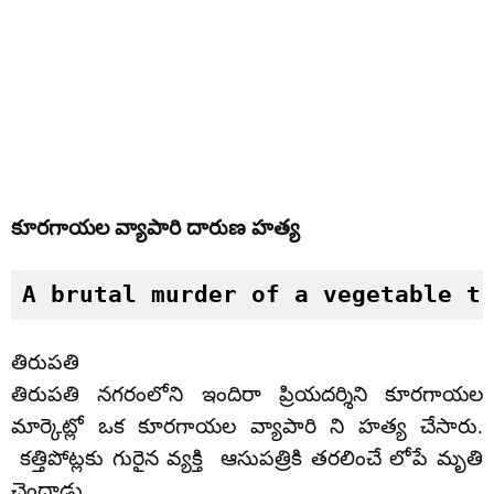
కూరగాయల వ్యాపారి దారుణ హత్య
A brutal murder of a vegetable t
తిరుపతి
తిరుపతి నగరంలోని ఇందిరా ప్రియదర్శిని కూరగాయల
మార్కెట్లో ఒక కూరగాయల వ్యాపారి ని హత్య చేసారు.
కత్తిపోట్లకు గురైన వ్యక్తి ఆసుపత్రికి తరలించే లోపే మృతి
చెందాడు.