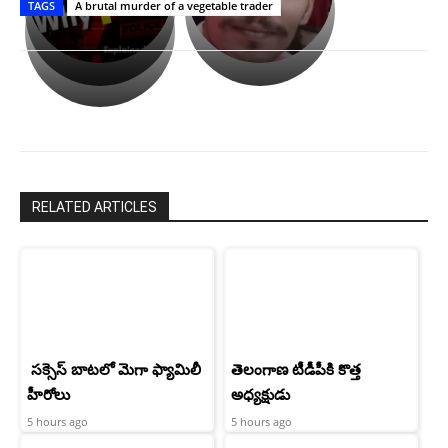
TAGS
A brutal murder of a vegetable trader
లేకుండా
రివెంజ్
ఇండియా
అసంపూర్ణం
తీర్చుకున్న
స్టార్
ఉపాసన..
హీరోయిన్‏గా
పాపం
శ్రీనిధి
రామ్
శెట్టి.
చరణ్
RELATED ARTICLES
సక్సెస్ బాటలో మెగా ఫ్యామిలీ
తెలంగాణ టీడీపీకి కొత్త
హీరోలు
అధ్యక్షుడు
5 hours ago
5 hours ago