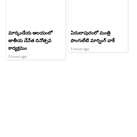
మార్కండేయ ఆలయంలో
ఏదులాపురంలో మంత్రి
జాతీయ చేనేత దినోత్సవ
పొంగులేటి మార్నింగ్ వాక్
కార్యక్రమం
5 hours ago
5 hours ago