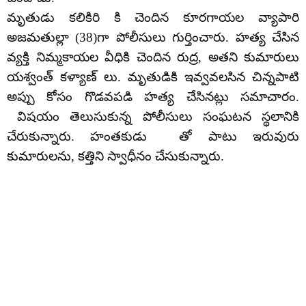
మృతుడు కలికిరి కి చెందిన కూరగాయల వ్యాపారి
అజమతుల్లా (38)గా పోలీసులు గుర్తించారు. హత్య చేసిన
వ్యక్తి నిమ్మకాయల వీధికి చెందిన రుద్ర, అతని కుమారులు
యశ్వంత్ కళ్యాణ్ లు. మృతుడికి ఇవ్వవలసిన చిన్నపాటి
అప్పు కోసం గొడవపడి హత్య చేసినట్లు సమాచారం.
విషయం తెలుసుకున్న పోలీసులు సంఘటన స్థలానికి
చేరుకున్నారు. హంతకుడు తో పాటు ఇరువురు
కుమారులను, కత్తిని స్వాధీనం చేసుకున్నారు.