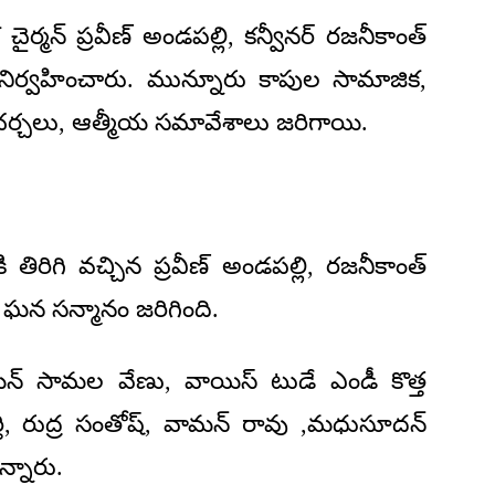
న్ ప్రవీణ్ అండపల్లి, కన్వీనర్ రజనీకాంత్
ర్వహించారు. మున్నూరు కాపుల సామాజిక,
గా చర్చలు, ఆత్మీయ సమావేశాలు జరిగాయి.
ిగి వచ్చిన ప్రవీణ్ అండపల్లి, రజనీకాంత్
ో ఘన సన్మానం జరిగింది.
యన్ సామల వేణు, వాయిస్ టుడే ఎండీ కొత్త
్రవర్తి, రుద్ర సంతోష్, వామన్ రావు ,మధుసూదన్
న్నారు.