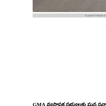
A grand tribute 
-
GMA వ్యస్థాపక సభ్యులకు ఘన సన్