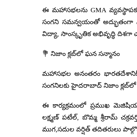
ఈ మహాసభలను GMA వ్యవస్థాపక చైర్మ
సంగని సమన్వయంతో అద్భుతంగా ని
విద్యా, సాంస్కృతిక అభివృద్ధి దిశ
💐 నిజాం క్లబ్‌లో ఘన సన్మానం
మహాసభల అనంతరం భారతదేశానికి తిర
సంగనిలకు హైదరాబాద్ నిజాం క్లబ్‌ల
ఈ కార్యక్రమంలో ప్రముఖ మెజిషి
లక్ష్మణ్ పటేల్, బొమ్మ శ్రీరామ్ చక
ముగ,సదుల వర్షిత్ తదితరులు పాల్గొ