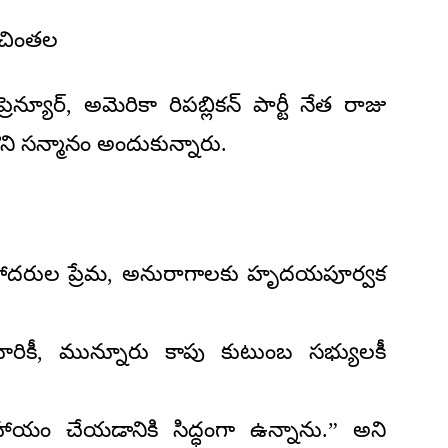
 చింతల
న్యూర్, అమెరికా రిపబ్లికన్ పార్టీ నేత రాజు
ని సన్మానం అందుకున్నారు.
సోదరుల ప్రేమ, అనురాగాలకు హృదయపూర్వక
రికీ, మున్నూరు కాపు కుటుంబ సభ్యులకీ
యం చేయడానికి సిద్ధంగా ఉన్నాను.” అని