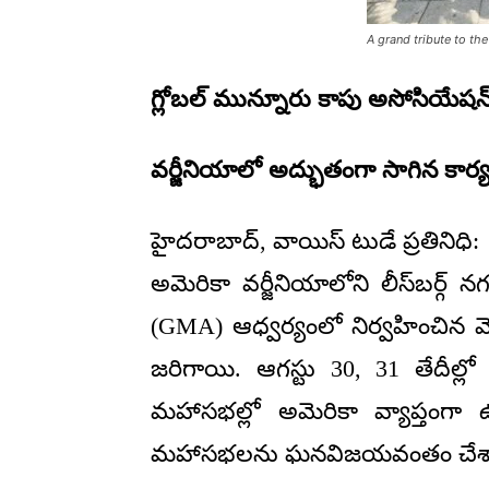
A grand tribute to t
గ్లోబల్ మున్నూరు కాపు అసోసి
వర్జీనియాలో అద్భుతంగా సాగిన కార్య
హైదరాబాద్, వాయిస్ టుడే ప్రతినిధి:
అమెరికా వర్జీనియాలోని లీస్‌బర్గ్
(GMA) ఆధ్వర్యంలో నిర్వహించి
జరిగాయి. ఆగస్టు 30, 31 తేదీల
మహాసభల్లో అమెరికా వ్యాప్తంగా 
మహాసభలను ఘనవిజయవంతం చేశా