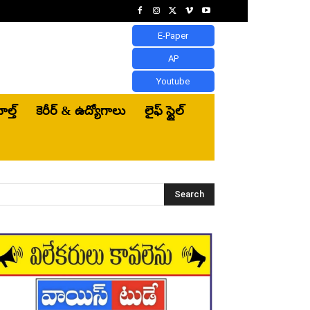
E-Paper
AP
Youtube
ెల్త్‌
కెరీర్ & ఉద్యోగాలు
లైఫ్ స్టైల్
Search