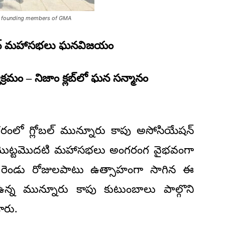
he founding members of GMA
యేషన్ మహాసభలు ఘనవిజయం
క్రమం – నిజాం క్లబ్‌లో ఘన సన్మానం
 నగరంలో గ్లోబల్ మున్నూరు కాపు అసోసియేషన్
న మొట్టమొదటి మహాసభలు అంగరంగ వైభవంగా
్లో రెండు రోజులపాటు ఉత్సాహంగా సాగిన ఈ
ఉన్న మున్నూరు కాపు కుటుంబాలు పాల్గొని
రు.