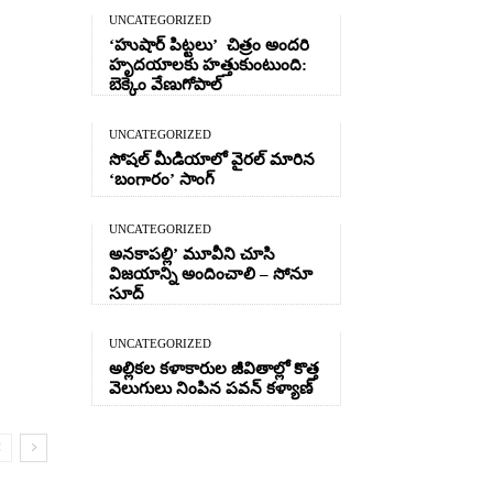
UNCATEGORIZED
‘హుషార్‌ పిట్టలు’ చిత్రం అందరి
హృదయాలకు హత్తుకుంటుంది:
బెక్కెం వేణుగోపాల్‌
UNCATEGORIZED
సోషల్ మీడియాలో వైరల్ మారిన
‘బంగారం’ సాంగ్
UNCATEGORIZED
అనకాపల్లి’ మూవీని చూసి
విజయాన్ని అందించాలి – సోనూ
సూద్
UNCATEGORIZED
అల్లికల కళాకారుల జీవితాల్లో కొత్త
వెలుగులు నింపిన పవన్ కళ్యాణ్