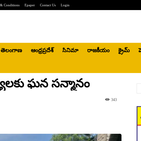
& Conditions
Epaper
Contact Us
Login
తెలంగాణ
ఆంధ్రప్రదేశ్
సినిమా
రాజకీయం
క్రైమ్
హ
యులకు ఘన సన్మానం
343