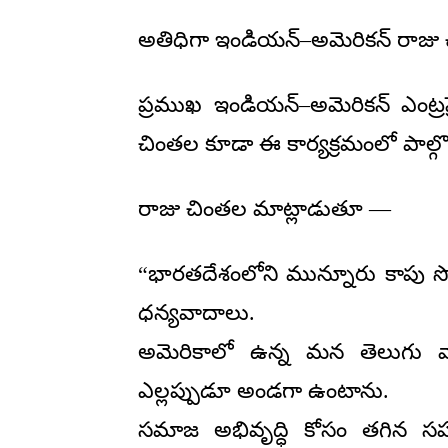
అతిధిగా ఇండియన్–అమెరికన్ రాజు
ప్రముఖ ఇండియన్–అమెరికన్ ఎంట్రప్రె
చింతల కూడా ఈ కార్యక్రమంలో పాల్గొ
రాజు చింతల మాట్లాడుతూ —
“భారతదేశంలోని మున్నూరు కాపు 
ధన్యవాదాలు.
అమెరికాలో ఉన్న మన తెలుగు వా
ఎల్లప్పుడూ అండగా ఉంటాను.
సమాజ అభివృద్ధి కోసం తగిన సహా