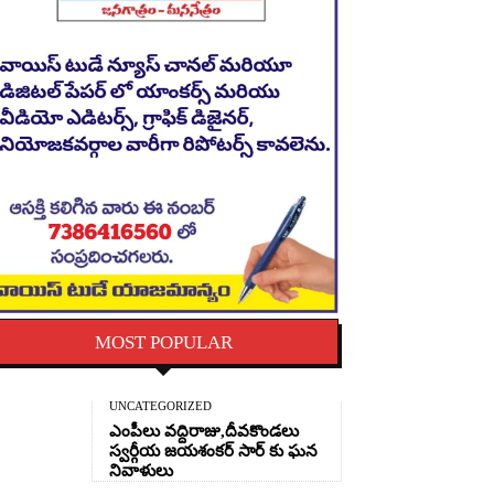
MOST POPULAR
UNCATEGORIZED
ఎంపీలు వద్దిరాజు,దీవకొండలు
స్వర్గీయ జయశంకర్ సార్ కు ఘన
నివాళులు