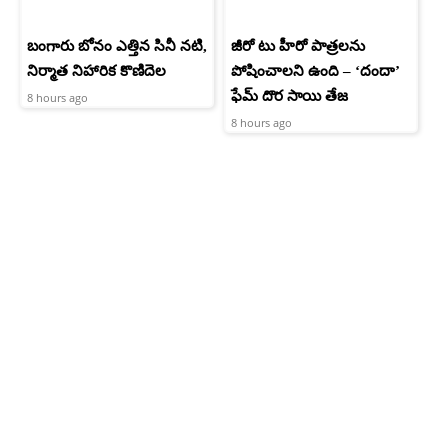
బంగారు బోనం ఎత్తిన సినీ నటి,
జీరో టు హీరో పాత్రలను
నిర్మాత నిహారిక కొణిదెల
పోషించాలని ఉంది – ‘దందా’
ఫేమ్ దొర సాయి తేజ
8 hours ago
8 hours ago