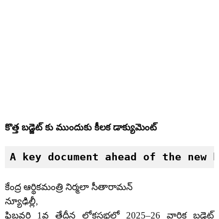
కొత్త బడ్జెట్ కు ముందుకు కీలక డాక్యుమెంట్
A key document ahead of the new 
కేంద్ర ఆర్థికమంత్రి నిర్మలా సీతారామన్
న్యూఢిల్లీ,
ఫిబ్రవరి 1వ తేదీన లోకసభలో 2025–26 వార్షిక బడ్జెట్