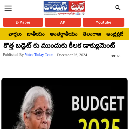
E-Paper
AP
Youtube
వార్తలు
జాతీయం
అంతర్జాతీయం
తెలంగాణ
ఆంధ్రప్రదేశ్
కొత్త బడ్జెట్ కు ముందుకు కీలక డాక్యుమెంట్
Published By
Voice Today Team
December 26, 2024
66