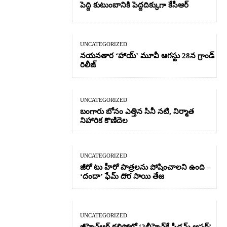
పెద్ది కుటుంబానికి పెద్దదిక్కుగా కేసీఆర్
UNCATEGORIZED
నయనతార ‘హాయ్’ మూవీ ఆగస్టు 28న గ్రాండ్
రిలీజ్
UNCATEGORIZED
బంగారు బోనం ఎత్తిన సినీ నటి, నిర్మాత
నిహారిక కొణిదెల
UNCATEGORIZED
జీరో టు హీరో పాత్రలను పోషించాలని ఉంది –
‘దందా’ ఫేమ్ దొర సాయి తేజ
UNCATEGORIZED