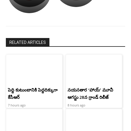
పాపం
శ్రీనిధి
రామ్
శెట్టి.
చరణ్
RELATED ARTICLES
పెద్ది కుటుంబానికి పెద్దదిక్కుగా
నయనతార ‘హాయ్’ మూవీ
కేసీఆర్
ఆగస్టు 28న గ్రాండ్ రిలీజ్
7 hours ago
8 hours ago