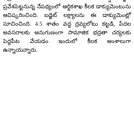
ప్రవేశపెట్టనున్న నేపథ్యంలో ఆర్థికశాఖ కీలక డాక్యుమెంటును
ఆవిష్కరించింది. బడ్జెట్ లక్ష్యాలను ఈ డాక్యుమెంట్లో
సూచించింది. 4.5 శాతం వద్ద ద్రవ్యలోటు కట్టడి, పేదల
అవసరాలకు అనుగుణంగా సామాజిక భద్రతా చర్యలకు
పెద్దపీట వేయడం ఇందులో కీలక అంశాలుగా
ఉన్నాయన్నారు.