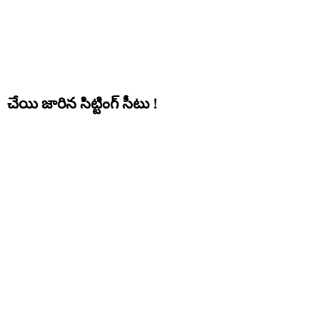
చేయి జారిన సిట్టింగ్ సీటు !