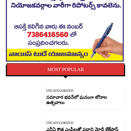
MOST POPULAR
UNCATEGORIZED
సమాచార భవన్‌లో ఘనంగా బోనాల
ఉత్సవాలు
UNCATEGORIZED
ఎన్డీఏ కొత్త ఎంపీలతో ప్రధాని మోదీ బ్రేక్‌ఫాస్ట్