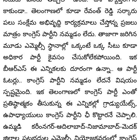
కాకుండా.. తెలంగాణలో కూడా రేవంత్ రెడ్డి సర్కారు
పలు సంక్షేమ అభివృద్ది కార్యక్రమాలు చేస్తోన్న ప్రజలు
మాత్రం కాంగ్రెస్ పార్టీని నమ్మడం లేదు. తాజాగా జరిగిన
మూడు ఎమ్మెల్సీ స్థానాల్లో ఒక్కంటే ఒక్క సీటు కూడా
అధికార పార్టీ కైవసం చేసుకోలేకపోయింది. ఇక
బీఆర్ఎస్ ఈ ఎన్నికలకు దూరంగా ఉన్నా.. ఆ పార్టీ
ఓటర్లు.. కాంగ్రెస్ పార్టీని నమ్మడం లేదనే విషయం
స్పష్టమైంది. ఇక తెలంగాణలో కాంగ్రెస్ పార్టీ ఎంతో
ప్రతిష్ఠాత్మకం తీసుకున్న ఈ ఎన్నికల్లో గ్రాడ్యుయేట్స్,
ఉపాధ్యాయులు కాంగ్రెస్ పార్టీని ఛీ కొట్టారనే చెప్పాలి.
ఉమ్మడి కరీంనగర్‌-ఆదిలాబాద్‌-నిజామాబాద్‌-మెదక్‌
జిల్లాల పట్టభద్రుల ఎమ్మెల్సీ నియోజకవర్గంలో కాంగ్రెస్‌