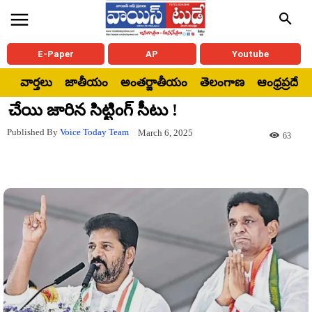
E-Paper
AP
Youtube
వార్తలు
జాతీయం
అంతర్జాతీయం
తెలంగాణ
ఆంధ్రప్రదేశ్
చేయి జారిన సిట్టింగ్ సీటు !
Published By
Voice Today Team
March 6, 2025
63