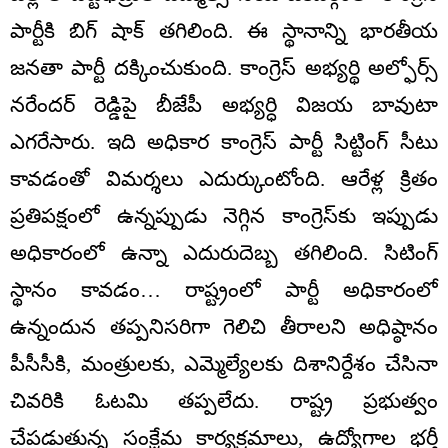
పార్టీకి బిగ్‌ షాక్‌ తగిలింది. ఈ స్థానాన్ని భారతీయ
జనతా పార్టీ దక్కించుకుంది. కాంగ్రెస్ అభ్యర్థి అల్ఫోర్స్
నరేందర్ రెడ్డిపై బీజేపీ అభ్యర్ధి విజయ బావుటా
ఎగరేసారు. ఇది అధికార కాంగ్రెస్ పార్టీ సిట్టింగ్ సీటు
కావడంతో విమర్శలు ఎదుర్కుంటోంది. ఆరేళ్ల క్రితం
ప్రతిపక్షంలో ఉన్నప్పుడు నెగ్గిన కాంగ్రెస్‌కు ఇప్పుడు
అధికారంలో ఉన్నా ఎదురుదెబ్బ తగిలింది. సిటింగ్‌
స్థానం కావడం… రాష్ట్రంలో పార్టీ అధికారంలో
ఉన్నందున తప్పనిసరిగా గెలిచి తీరాలని అధిష్ఠానం
పీసీసీకి, మంత్రులకు, ఎమ్మెల్యేలకు దిశానిర్దేశం చేసినా
చివరికి ఓటమి తప్పలేదు. రాష్ట్ర ప్రభుత్వం
చేపడుతున్న సంక్షేమ కార్యక్రమాలు, ఉద్యోగాల భర్తీ