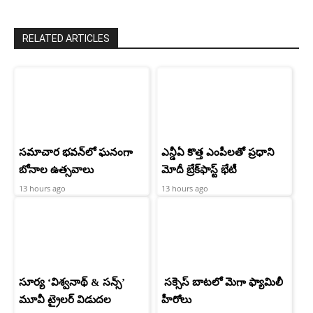
RELATED ARTICLES
సమాచార భవన్‌లో ఘనంగా
ఎన్డీఏ కొత్త ఎంపీలతో ప్రధాని
బోనాల ఉత్సవాలు
మోదీ బ్రేక్‌ఫాస్ట్ భేటీ
13 hours ago
13 hours ago
సూర్య ‘విశ్వనాథ్ & సన్స్’
సక్సెస్ బాటలో మెగా ఫ్యామిలీ
మూవీ ట్రైలర్ విడుదల
హీరోలు