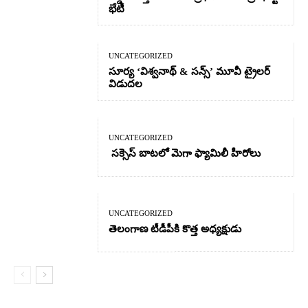
భేటీ
UNCATEGORIZED
సూర్య ‘విశ్వనాథ్ & సన్స్’ మూవీ ట్రైలర్
విడుదల
UNCATEGORIZED
సక్సెస్ బాటలో మెగా ఫ్యామిలీ హీరోలు
UNCATEGORIZED
తెలంగాణ టీడీపీకి కొత్త అధ్యక్షుడు