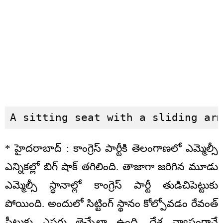
A sitting seat with a sliding ar
* హైదరాబాద్ : కాంగ్రెస్ పార్టీకి తెలంగాణలో ఎమ్మెల్సీ
ఎన్నికల్లో బిగ్ షాక్ తగిలింది. తాజాగా జరిగిన మూడు
ఎమ్మెల్సీ స్థానాల్లో కాంగ్రెస్ పార్టీ తుడిచిపెట్టుకు
పోయింది. అందులో సిట్టింగ్ స్థానం కోల్పోవడం రేవంత్
సీటుకు ఎసరు తెచ్చేలా ఉంది. దేశ వ్యాప్తంగానే