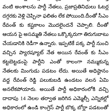
వంటి అంశాలను పార్టీ నేతలు, ప్రజాప్రతినిధులు ఓటర్ల
దగ్గరకు వెళ్లి చెప్పినా ఫలితం లేక పోయింది.దీంతో సీఎం
రేవంత్ కు కష్టకాలం మొదలైందనే చెప్పాలి. దీంతో
ఆయన పై అసమ్మతి నేతలు ఒక్కొక్కరుగా తిరుగుబాటు
చేయడానికి రెడీగా ఉన్నారు. ఇప్పటికే పక్క పార్టీ నుంచి
వచ్చిన ప్యారష్యూట్ నేత అయిన రేవంత్ కు సీఎం
కట్టబెట్టడంపై పార్టీని ఎంతో కాలంగా నమ్ముకున్న
నేతలకు మింగుడు పడటం లేదు. అయితే అధిష్ఠానం
వద్ద రేవంత్ రెడ్డి పలుకుబడి ఉండటం వలన ఏమి
అనలేకపోయారు. అయితే పార్టీ అధికారంలోకి వచ్చి
దాదాపు 14 నెలల తర్వాత జరిగిన ఎమ్మెల్సీ ఎన్నికల్లో
అధికారంలో ఉండి కాంగ్రెస్ పార్టీ బొక్క బోర్లా పడటంతో