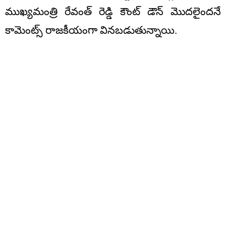
ముఖ్యమంత్రి రేవంత్ రెడ్డి కౌంట్ డౌన్ మొదలైందనే
కామెంట్స్ రాజకీయంగా వినబడుతున్నాయి.