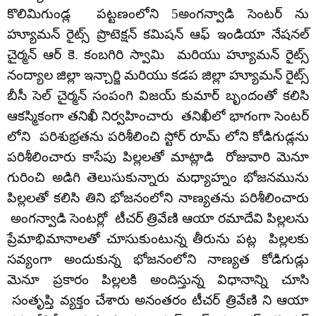
కొలిమిగుండ్ల పట్టణంలోని 5అంగన్వాడి సెంటర్ ను
హ్యూమన్ రైట్స్ ప్రొటెక్షన్ కమిషన్ ఆఫ్ ఇండియా నేషనల్
చైర్మన్ ఆర్ కె. కంబగిరి స్వామి మరియు హ్యూమన్ రైట్స్
నంద్యాల జిల్లా ఇన్చార్జి మరియు కడప జిల్లా హ్యూమన్ రైట్స్
బీసీ సెల్ చైర్మన్ సంపంగి విజయ్ కుమార్ బృందంతో కలిసి
ఆకస్మికంగా తనిఖీ నిర్వహించారు తనిఖీలో భాగంగా సెంటర్
లోని పరిశుభ్రతను పరిశీలించి స్టోర్ రూమ్ లోని కోడిగుడ్లను
పరిశీలించారు కాసేపు పిల్లలతో మాట్లాడి రోజువారి మెనూ
గురించి అడిగి తెలుసుకున్నారు మధ్యాహ్నం భోజనమును
పిల్లలతో కలిసి తిని భోజనంలోని నాణ్యతను పరిశీలించారు
అంగన్వాడి సెంటర్లో టీచర్ త్రివేణి ఆయా రమాదేవి పిల్లలను
ప్రేమాభిమానాలతో చూసుకుంటున్న తీరును పట్ల పిల్లలకు
సవ్యంగా అందుకున్న భోజనంలోని నాణ్యత కోడిగుడ్లు
మెనూ ప్రకారం పిల్లలకి అందిస్తున్న విధానాన్ని చూసి
సంతృప్తి వ్యక్తం చేశారు అనంతరం టీచర్ త్రివేణి ని ఆయా