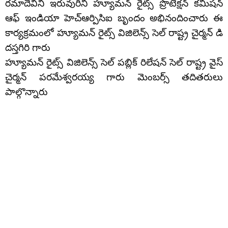
రమాదేవినీ ఇరువురిని హ్యూమన్ రైట్స్ ప్రొటెక్షన్ కమిషన్
ఆఫ్ ఇండియా హెచ్ఆర్పిసిఐ బృందం అభినందించారు ఈ
కార్యక్రమంలో హ్యూమన్ రైట్స్ విజిలెన్స్ సెల్ రాష్ట్ర చైర్మన్ డి
దస్తగిరి గారు
హ్యూమన్ రైట్స్ విజిలెన్స్ సెల్ పబ్లిక్ రిలేషన్ సెల్ రాష్ట్ర వైస్
చైర్మన్ పరమేశ్వరయ్య గారు మెంబర్స్ తదితరులు
పాల్గొన్నారు