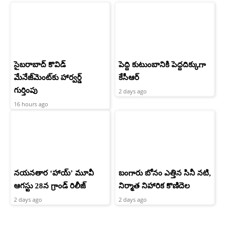
సైబరాబాద్‌ కొవిడ్‌
పెద్ది కుటుంబానికి పెద్దదిక్కుగా
మేనేజ్‌మెంట్‌కు హార్వర్డ్‌
కేసీఆర్
గుర్తింపు
2 days ago
16 hours ago
నయనతార ‘హాయ్’ మూవీ
బంగారు బోనం ఎత్తిన సినీ నటి,
ఆగస్టు 28న గ్రాండ్ రిలీజ్
నిర్మాత నిహారిక కొణిదెల
2 days ago
2 days ago