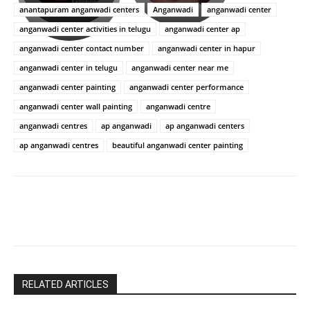
ఉపాసన..
హీరోయిన్‏గా
anantapuram anganwadi centers
Anganwadi
anganwadi center
పాపం
శ్రీనిధి
anganwadi center activities in telugu
anganwadi center ap
రామ్
శెట్టి.
చరణ్
anganwadi center contact number
anganwadi center in hapur
anganwadi center in telugu
anganwadi center near me
anganwadi center painting
anganwadi center performance
anganwadi center wall painting
anganwadi centre
anganwadi centres
ap anganwadi
ap anganwadi centers
ap anganwadi centres
beautiful anganwadi center painting
RELATED ARTICLES