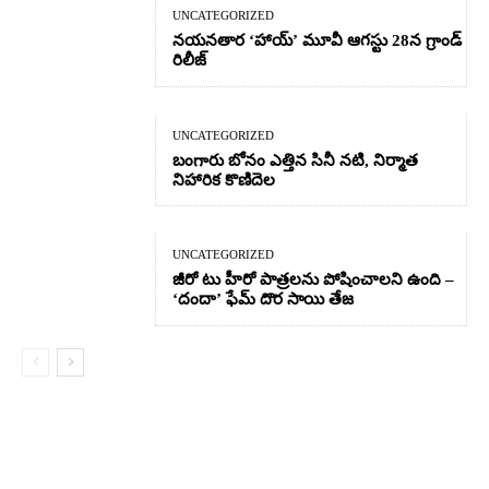
UNCATEGORIZED
నయనతార ‘హాయ్’ మూవీ ఆగస్టు 28న గ్రాండ్
రిలీజ్
UNCATEGORIZED
బంగారు బోనం ఎత్తిన సినీ నటి, నిర్మాత
నిహారిక కొణిదెల
UNCATEGORIZED
జీరో టు హీరో పాత్రలను పోషించాలని ఉంది –
‘దందా’ ఫేమ్ దొర సాయి తేజ