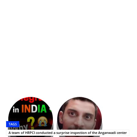
భగవంతుని
కేజీఎఫ్
ప్రసాదం
Upasana:
సినిమాతో
తీర్థం..తులసీదళం
భర్తపై
పాన్
TAGS
లేకుండా
రివెంజ్
ఇండియా
అసంపూర్ణం
తీర్చుకున్న
స్టార్
A team of HRPCI conducted a surprise inspection of the Anganwadi center