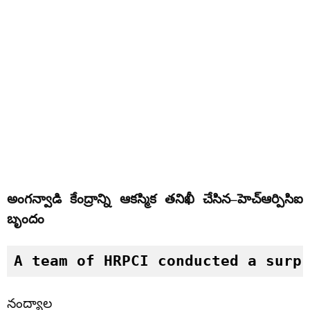
అంగన్వాడి కేంద్రాన్ని ఆకస్మిక తనిఖీ చేసిన–హెచ్ఆర్పిసిఐ
బృందం
A team of HRPCI conducted a surp
నంద్యాల