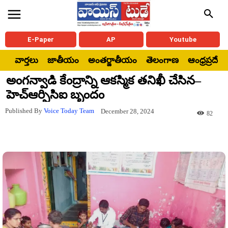
E-Paper
AP
Youtube
వార్తలు
జాతీయం
అంతర్జాతీయం
తెలంగాణ
ఆంధ్రప్రదేశ్
అంగన్వాడి కేంద్రాన్ని ఆకస్మిక తనిఖీ చేసిన–
హెచ్ఆర్పిసిఐ బృందం
Published By
Voice Today Team
December 28, 2024
82