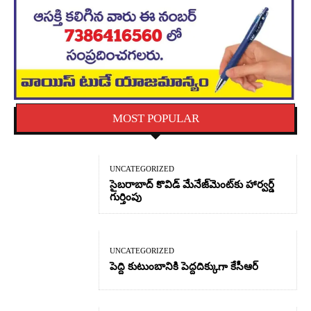
MOST POPULAR
UNCATEGORIZED
సైబరాబాద్‌ కొవిడ్‌ మేనేజ్‌మెంట్‌కు హార్వర్డ్‌
గుర్తింపు
UNCATEGORIZED
పెద్ది కుటుంబానికి పెద్దదిక్కుగా కేసీఆర్