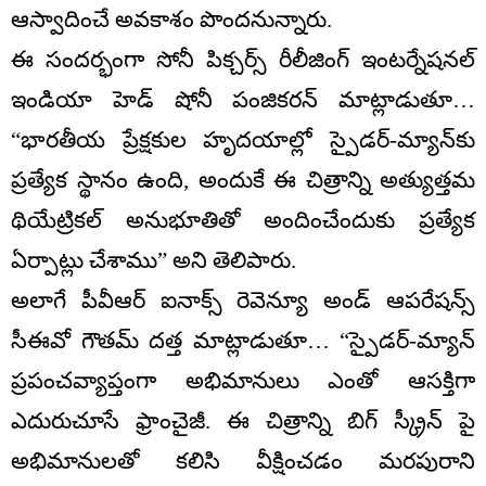
ఆస్వాదించే అవకాశం పొందనున్నారు.
ఈ సందర్భంగా సోనీ పిక్చర్స్ రీలీజింగ్ ఇంటర్నేషనల్
ఇండియా హెడ్ షోనీ పంజికరన్ మాట్లాడుతూ…
“భారతీయ ప్రేక్షకుల హృదయాల్లో స్పైడర్-మ్యాన్‌కు
ప్రత్యేక స్థానం ఉంది, అందుకే ఈ చిత్రాన్ని అత్యుత్తమ
థియేట్రికల్ అనుభూతితో అందించేందుకు ప్రత్యేక
ఏర్పాట్లు చేశాము” అని తెలిపారు.
అలాగే పీవీఆర్ ఐనాక్స్ రెవెన్యూ అండ్ ఆపరేషన్స్
సీఈవో గౌతమ్ దత్త మాట్లాడుతూ… “స్పైడర్-మ్యాన్
ప్రపంచవ్యాప్తంగా అభిమానులు ఎంతో ఆసక్తిగా
ఎదురుచూసే ఫ్రాంచైజీ. ఈ చిత్రాన్ని బిగ్ స్క్రీన్ పై
అభిమానులతో కలిసి వీక్షించడం మరపురాని