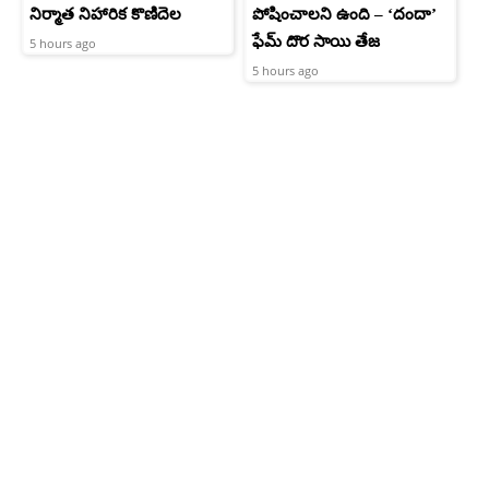
నిర్మాత నిహారిక కొణిదెల
పోషించాలని ఉంది – ‘దందా’
ఫేమ్ దొర సాయి తేజ
5 hours ago
5 hours ago