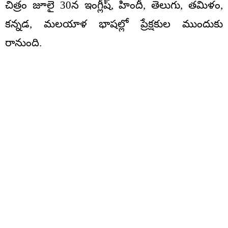
చిత్రం జూలై 30న ఇంగ్లీష్, హిందీ, తెలుగు, తమిళం,
కన్నడ, మలయాళ భాషల్లో ప్రేక్షకుల ముందుకు
రానుంది.