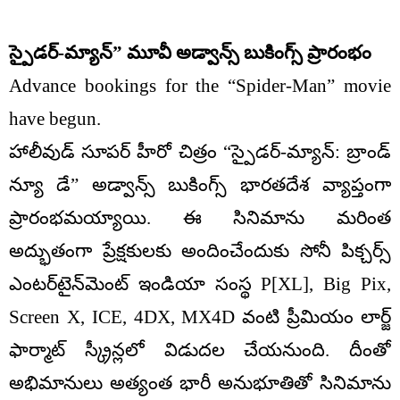
స్పైడర్-మ్యాన్” మూవీ అడ్వాన్స్ బుకింగ్స్ ప్రారంభం
Advance bookings for the “Spider-Man” movie
have begun.
హాలీవుడ్ సూపర్ హీరో చిత్రం “స్పైడర్-మ్యాన్: బ్రాండ్
న్యూ డే” అడ్వాన్స్ బుకింగ్స్ భారతదేశ వ్యాప్తంగా
ప్రారంభమయ్యాయి. ఈ సినిమాను మరింత
అద్భుతంగా ప్రేక్షకులకు అందించేందుకు సోనీ పిక్చర్స్
ఎంటర్‌టైన్‌మెంట్ ఇండియా సంస్థ P[XL], Big Pix,
Screen X, ICE, 4DX, MX4D వంటి ప్రీమియం లార్జ్
ఫార్మాట్ స్క్రీన్లలో విడుదల చేయనుంది. దీంతో
అభిమానులు అత్యంత భారీ అనుభూతితో సినిమాను