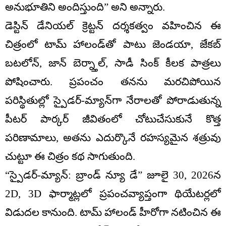
అనుభూతిని అందిస్తుంది” అని అన్నారు.
డెస్టిన్ డేనియల్ క్రెట్టన్ దర్శకత్వం వహించిన ఈ
చిత్రంలో టామ్ హాలండ్‌తో పాటు జెండయా, జేకబ్
బటలోన్, జాన్ బెర్న్తాల్, సాడీ సింక్ కీలక పాత్రలు
పోషించారు. ప్రపంచం తనను మరచిపోయిన
పరిస్థితుల్లో స్పైడర్-మ్యాన్‌గా నేరాలతో పోరాడుతున్న
పీటర్ పార్కర్ జీవితంలో చోటుచేసుకునే కొత్త
పరిణామాలు, అతను ఎదుర్కొనే రహస్యమైన శత్రువు
చుట్టూ ఈ చిత్రం కథ సాగుతుంది.
“స్పైడర్-మ్యాన్: బ్రాండ్ న్యూ డే” జూలై 30, 2026న
2D, 3D ఫార్మాట్లలో ప్రపంచవ్యాప్తంగా థియేటర్లలో
విడుదల కానుంది. టామ్ హాలండ్ హీరోగా నటించిన ఈ