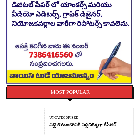
MOST POPULAR
UNCATEGORIZED
పెద్ది కుటుంబానికి పెద్దదిక్కుగా కేసీఆర్