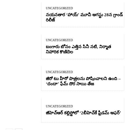
UNCATEGORIZED
నయనతార ‘హాయ్’ మూవీ ఆగస్టు 28న గ్రాండ్
రిలీజ్
UNCATEGORIZED
బంగారు బోనం ఎత్తిన సినీ నటి, నిర్మాత
నిహారిక కొణిదెల
UNCATEGORIZED
జీరో టు హీరో పాత్రలను పోషించాలని ఉంది –
‘దందా’ ఫేమ్ దొర సాయి తేజ
UNCATEGORIZED
జీహెచ్ఆర్‌ కల్లిస్టోలో ‘2బీహెచ్‌కే ఫ్రీడమ్ ఆఫర్’