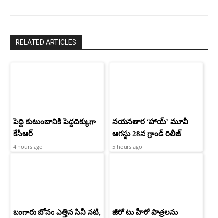
RELATED ARTICLES
పెద్ది కుటుంబానికి పెద్దదిక్కుగా
నయనతార ‘హాయ్’ మూవీ
కేసీఆర్
ఆగస్టు 28న గ్రాండ్ రిలీజ్
4 hours ago
5 hours ago
బంగారు బోనం ఎత్తిన సినీ నటి,
జీరో టు హీరో పాత్రలను