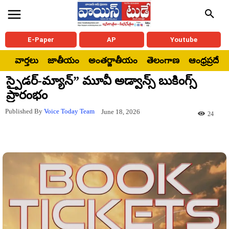
E-Paper
AP
Youtube
వార్తలు
జాతీయం
అంతర్జాతీయం
తెలంగాణ
ఆంధ్రప్రదేశ్
స్పైడర్-మ్యాన్” మూవీ అడ్వాన్స్ బుకింగ్స్
ప్రారంభం
Published By
Voice Today Team
June 18, 2026
24