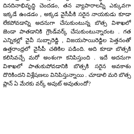
దినదినాభివృద్ధి చెందడం, తన వ్యాపారాలన్నీ ఎక్కువగా
ఇక్కడే ఉండడం , అక్కడ వైసీపీకి సరైన నాయకుడు కూడా
లేకపోవడాన్ని అదనుగా చేసుకుంటున్న బొత్స విశాఖలో
జెండా పాతడానికి గ్రౌండ్‌వర్క్ చేసుకుంటున్నారంట . గత
ఎన్నికల్లో వైవీ సుబ్బారెడ్డి , విజయసాయిరెడ్డిల పెత్తనంతో
ఉత్తరాంధ్రలో వైసీపీ చతికిల పడింది. అది కూడా బొత్సకి
కలిసివచ్చే మరో అంశంగా కనిపిస్తుంది . ఇదే అదనుగా
విశాఖలో పాతుకుపోవడానికి బొత్సకి సరైన అవకాశం
దొరికిందని విశ్లేషణలు వినిపిస్తున్నాయి . చూడాలి మరి బొత్స
ప్లాన్ ఏ మేరకు వర్క్ అవుట్ అవుతుందో?