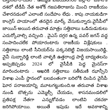
దశలో టీడీపీ నేత అశోక్ గజపతిరాజును మించి రాజకీయం
చేశారనడంలో ఎలాంటి సందేహం లేధు . కాపు నాయకుడిగా
కాంగ్రెస్ హయాంలో తనదైన మార్క్ వేసుకున్నారు.వైసీపీలో
జాయిన్ అయిన తరువాత మాత్రం సత్తిబాబు ఒడిదుడుకులు
ఎదుర్కోవాల్సి వచ్చింది . వైఎస్ దగ్గర ఉన్న పవర్ జగన్ వద్ద
సంపాదించలేక పోయారంటారు రాజకీయ విశ్లేషకులు .
సత్తిబాబు లాంటి సీనియర్‌ను పక్కనబెట్టి విజయసాయిరెడ్డి,
వైవీ సుబ్బారెడ్డి లాంటి వాళ్ళకి ఉత్తరాంధ్ర పార్టీ బాధ్యతలను
అప్పజెప్పడం 2024 లో వైసీపీకి పెద్ద మైనస్‌గా
మారిందంటారు . ఆఖరికి సత్తిబాబు సతీమణి ఝాన్సీని
విశాఖ ఎంపీ స్థానంలో బలవంతంగా బరిలోకి దింపిన వైసీపీ
ఘోర పరాజయాన్ని మూటగట్టుకుంది.ఆ తరువాత విశాఖ
నుండి బొత్సను ఎమ్మెల్సీ చేయడం, శాసనమండలిలో
ప్రతిపక్ష నేతగా ఎన్నుకోవడం లాంటివి చకచకా
జరిగిపోయాయి. అయితే ఇపుడు ఇదే అవకాశాన్ని