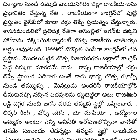
దశాబ్దాల నుండి ఉమ్మడి విజయనగరం జిల్లా రాజకీయాలను
ప్రభావితం చేస్తున్న నేత . రాజకీయంగా కాంగ్రెస్‌లో పుట్టి
ప్రస్తుతం వైసీపీలో కూడా చక్రం తిప్పే ప్రయత్నం చేస్తున్నారు.
శాసనమండలిలో ప్రతిపక్ష నేతగా అసెంబ్లీలో జగన్‌కు దక్కని
హోదాను దక్కించుకున్నారంటే బొత్స రాజకీయ చాతుర్యం
అర్థం అవుతుంది. 1999లో బొబ్బిలి ఎంపీగా కాంగ్రెస్‌లో తన
ప్రస్థానం మొదలుపట్టిన బొత్స విజయనగరం జిల్లాలో కాంగ్రెస్
పెద్ద దిక్కుగా మారడమే కాదు.. రాష్ట్ర రాజకీయాల్లో చక్రం
తిప్పే స్థాయికి ఎదిగారు.అంతే కాదు భార్య బొత్స ఝాన్సీ
నుండి తమ్ముళ్ళు , మేనల్లుడు అందరినీ రాజకీయాల్లోకి
తీసుకువచ్చి నచ్చిన పదవులను కట్టబెట్టేలా అటు రాజశేఖర్
రెడ్డి దగ్గర నుంచి జగన్ వరకు తనదైన స్టైల్లో ఒప్పించారు .
లిక్కర్ కింగ్ , వోక్స్ వేగన్ , భూ మాఫియా , ఉద్యోగాల
అమ్మకం అంటూ ఎన్ని అవినీతి ఆరోపణలొచ్చినా వాటితో
తనకేం సంబంధం లేదన్నట్లు తనదైన స్టైల్లో రాజకీయం
చేస్తుంటారాయన . ఉమ్మడి విజయనగరం జిల్లాలో ఒకానొక