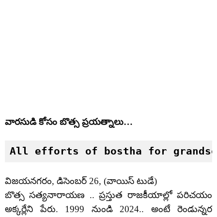
వారసుడి కోసం బొత్స ప్రయత్నాలు…
All efforts of bostha for grands
విజయనగరం, డిసెంబర్ 26, (వాయిస్ టుడే)
బొత్స సత్యనారాయణ .. ప్రస్తుత రాజకీయాల్లో పరిచయం
అక్కర్లేని పేరు. 1999 నుండి 2024.. అంటే రెండున్నర