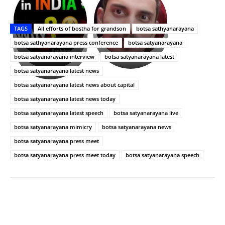
ప్రసాదం
Upasana:
సినిమాతో
తీర్థం..తులసీదళం
భర్తపై
పాన్
TAGS
All efforts of bostha for grandson
botsa sathyanarayana
లేకుండా
రివెంజ్
ఇండియా
అసంపూర్ణం
తీర్చుకున్న
స్టార్
botsa sathyanarayana press conference
botsa satyanarayana
ఉపాసన..
హీరోయిన్‏గా
botsa satyanarayana interview
botsa satyanarayana latest
పాపం
శ్రీనిధి
botsa satyanarayana latest news
రామ్
శెట్టి.
చరణ్
botsa satyanarayana latest news about capital
botsa satyanarayana latest news today
botsa satyanarayana latest speech
botsa satyanarayana live
botsa satyanarayana mimicry
botsa satyanarayana news
botsa satyanarayana press meet
botsa satyanarayana press meet today
botsa satyanarayana speech