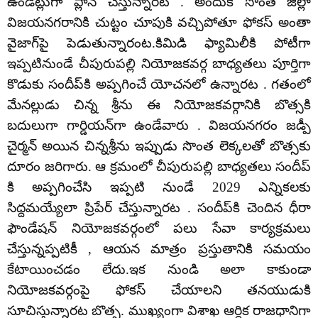
ఉండేట్లుగా ప్లాన్ చేస్తున్నారట . అందుకే సొంత జిల్లా
విజయనగరానికి చుట్టం చూపుకి వచ్చిపోతూ ఫోకస్ అంతా
వైజాగ్‌పై పెడుతున్నారంట.కిమిడి ఫ్యామిలీకి పోటీగా
ఇప్పటినుండే చీపురుపల్లి నియోజకవర్గ బాధ్యతలు పూర్తిగా
కొడుకు సందీప్‌కి అప్పగించే యోచనలో ఉన్నారట . గతంలో
మేనల్లుడు చిన్న శ్రీను ఈ నియోజకవర్గానికి బొత్సకి
బదులుగా గార్డియన్‌గా ఉండేవారు . విజయనగరం జడ్పీ
చైర్మన్ అయిన చిన్నశ్రీను ఇప్పుడు సొంత లెక్కలతో బొత్సకు
దూరం జరిగారు. ఆ క్రమంలో చీపురుపల్లి బాధ్యతలు సందీప్
కి అప్పగించేసి ఇప్పటి నుండే 2029 ఎన్నికలకు
సిద్దమయ్యేలా ప్రిపేర్ చేస్తున్నారట . సందీప్‌కి చెందిన ధీరా
ఫౌండేషన్ నియోజకవర్గంలో పలు సేవా కార్యక్రమలు
చేస్తున్నప్పటికీ , ఆయన మాత్రం ప్రస్తుతానికి సమయం
కేటాయించడం లేదు.ఇక నుండి అలా కాకుండా
నియోజకవర్గంపై ఫోకస్ చేయాలని తనయుడుకి
సూచిస్తున్నారట బొత్స. ముఖ్యంగా విశాఖ ఆర్ధిక రాజధానిగా