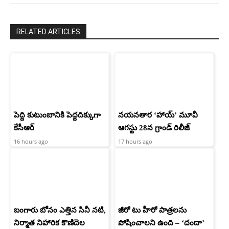
RELATED ARTICLES
పెద్ది కుటుంబానికి పెద్దదిక్కుగా
నయనతార ‘హాయ్’ మూవీ
కేసీఆర్
ఆగస్టు 28న గ్రాండ్ రిలీజ్
16 hours ago
17 hours ago
బంగారు బోనం ఎత్తిన సినీ నటి,
జీరో టు హీరో పాత్రలను
నిర్మాత నిహారిక కొణిదెల
పోషించాలని ఉంది – ‘దందా’