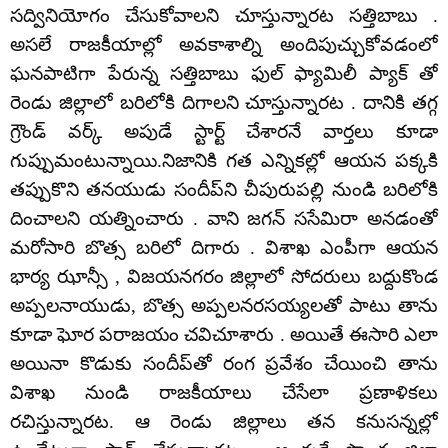
సద్వినియోగం చేసుకోవాలని చూస్తున్నారట సత్తిబాబు .
అసలే రాజకీయాల్లో అవకాశాల్ని అందిపుచ్చుకోవడంలో
ఘనపాటిగా పేరున్న సత్తిబాబు ఫుల్ ఫ్యామిలీ ప్యాక్ తో
రెండు జిల్లాలో బరిలోకి దిగాలని చూస్తున్నారట . దానికి తగ్గ
గ్రౌండ్ వర్క్ అపుడే స్టార్ట్ చేశారనే వార్తలు కూడా
గుప్పుమంటున్నాయి.నిజానికి గత ఎన్నికల్లో ఆయన పక్కకి
తప్పుకొని తనయుడు సందీప్‌ని చీపురుపల్లి నుండి బరిలోకి
దించాలని యత్నించారు . వాని జగన్ ససేమిరా అనడంతో
మరోసారి బొత్స బరిలో దిగారు . విశాఖ ఎంపీగా ఆయన
భార్య ఝాన్సీ , విజయనగరం జిల్లాలో సోదరులు బద్దుకొండ
అప్పలనాయుడు, బొత్స అప్పలనరసయ్యలతో పాటు తాను
కూడా ఘోర పరాజయం చవిచూశారు . అయితే ఈసారి ఎలా
అయినా కొడుకు సందీప్‌తో రంగ ప్రవేశం చేయించి తాను
విశాఖ నుండి రాజకీయాలు చేసేలా ప్రణాళికలు
రచిస్తున్నారట. ఆ రెండు జిల్లాలు తన కనుసన్నల్లో