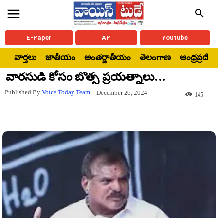
E-Paper
AP
Youtube
వార్తలు
జాతీయం
అంతర్జాతీయం
తెలంగాణ
ఆంధ్రప్రదేశ్
వారసుడి కోసం బొత్స ప్రయత్నాలు…
Published By
Voice Today Team
December 26, 2024
145