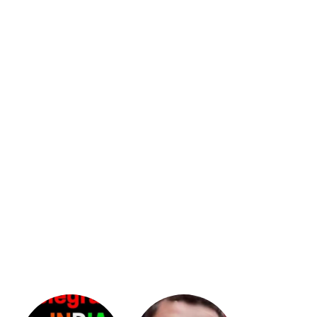
భగవంతుని
కేజీఎఫ్