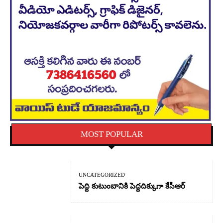
MOST POPULAR
UNCATEGORIZED
పెద్ది కుటుంబానికి పెద్దదిక్కుగా కేసీఆర్