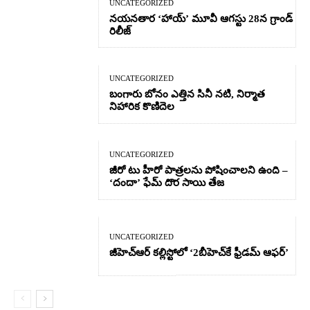
UNCATEGORIZED
నయనతార ‘హాయ్’ మూవీ ఆగస్టు 28న గ్రాండ్
రిలీజ్
UNCATEGORIZED
బంగారు బోనం ఎత్తిన సినీ నటి, నిర్మాత
నిహారిక కొణిదెల
UNCATEGORIZED
జీరో టు హీరో పాత్రలను పోషించాలని ఉంది –
‘దందా’ ఫేమ్ దొర సాయి తేజ
UNCATEGORIZED
జీహెచ్ఆర్‌ కల్లిస్టోలో ‘2బీహెచ్‌కే ఫ్రీడమ్ ఆఫర్’