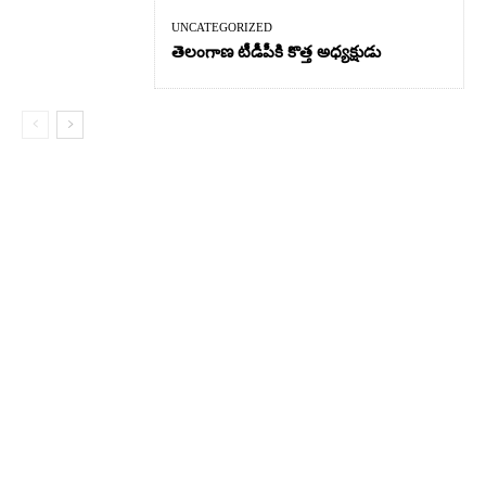
UNCATEGORIZED
తెలంగాణ టీడీపీకి కొత్త అధ్యక్షుడు