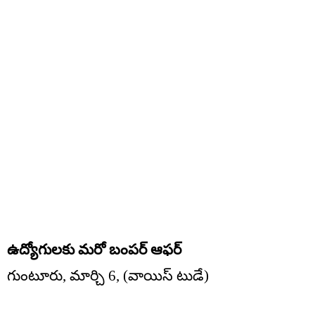
ఉద్యోగులకు మరో బంపర్ ఆఫర్
గుంటూరు, మార్చి 6, (వాయిస్ టుడే)