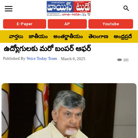
E-Paper
AP
Youtube
వార్తలు
జాతీయం
అంతర్జాతీయం
తెలంగాణ
ఆంధ్రప్రదేశ్
ఉద్యోగులకు మరో బంపర్ ఆఫర్
Published By
Voice Today Team
March 6, 2025
101