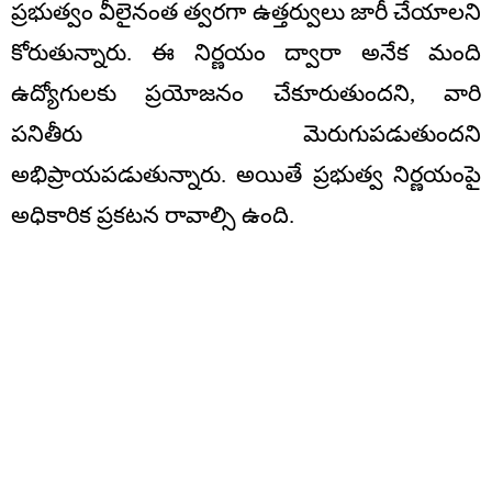
ప్రభుత్వం వీలైనంత త్వరగా ఉత్తర్వులు జారీ చేయాలని
కోరుతున్నారు. ఈ నిర్ణయం ద్వారా అనేక మంది
ఉద్యోగులకు ప్రయోజనం చేకూరుతుందని, వారి
పనితీరు మెరుగుపడుతుందని
అభిప్రాయపడుతున్నారు. అయితే ప్రభుత్వ నిర్ణయంపై
అధికారిక ప్రకటన రావాల్సి ఉంది.