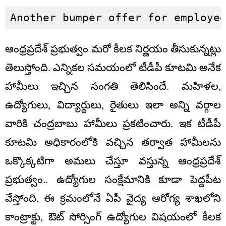
Another bumper offer for employe
ఆంధ్రప్రదేశ్ ప్రభుత్వం మరో కీలక నిర్ణయం తీసుకున్నట్లు
తెలుస్తోంది. ఎన్నికల సమయంలో టీడీపీ కూటమి అనేక
హామీలు ఇచ్చిన సంగతి తెలిసిందే. మహిళల,
ఉద్యోగులు, విద్యార్థులు, రైతులు ఇలా అన్ని వర్గాల
వారికి చంద్రబాబు హామీలు ప్రకటించారు. ఇక టీడీపీ
కూటమి అధికారంలోకి వచ్చిన తర్వాత హామీలను
ఒక్కొక్కటిగా అమలు చేస్తూ వస్తున్న ఆంధ్రప్రదేశ్
ప్రభుత్వం.. ఉద్యోగుల సంక్షేమానికి కూడా పెద్దపీట
వేస్తోంది. ఈ క్రమంలోనే ఏపీ వైద్య ఆరోగ్య శాఖలోని
కాంట్రాక్టు, ఔట్ సోర్సింగ్ ఉద్యోగుల విషయంలో కీలక