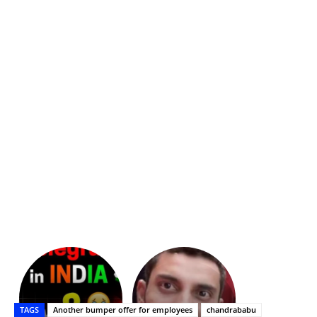
భగవంతుని
కేజీఎఫ్
ప్రసాదం
Upasana:
సినిమాతో
తీర్థం..తులసీదళం
భర్తపై
పాన్
TAGS
Another bumper offer for employees
chandrababu
లేకుండా
రివెంజ్
ఇండియా