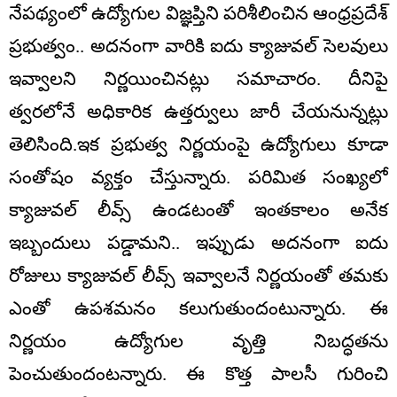
నేపథ్యంలో ఉద్యోగుల విజ్ఞప్తిని పరిశీలించిన ఆంధ్రప్రదేశ్
ప్రభుత్వం.. అదనంగా వారికి ఐదు క్యాజువల్ సెలవులు
ఇవ్వాలని నిర్ణయించినట్లు సమాచారం. దీనిపై
త్వరలోనే అధికారిక ఉత్తర్వులు జారీ చేయనున్నట్లు
తెలిసింది.ఇక ప్రభుత్వ నిర్ణయంపై ఉద్యోగులు కూడా
సంతోషం వ్యక్తం చేస్తున్నారు. పరిమిత సంఖ్యలో
క్యాజువల్ లీవ్స్ ఉండటంతో ఇంతకాలం అనేక
ఇబ్బందులు పడ్డామని.. ఇప్పుడు అదనంగా ఐదు
రోజులు క్యాజువల్ లీవ్స్ ఇవ్వాలనే నిర్ణయంతో తమకు
ఎంతో ఉపశమనం కలుగుతుందంటున్నారు. ఈ
నిర్ణయం ఉద్యోగుల వృత్తి నిబద్ధతను
పెంచుతుందంటన్నారు. ఈ కొత్త పాలసీ గురించి