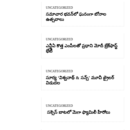
UNCATEGORIZED
సమాచార భవన్‌లో ఘనంగా బోనాల
ఉత్సవాలు
UNCATEGORIZED
ఎన్డీఏ కొత్త ఎంపీలతో ప్రధాని మోదీ బ్రేక్‌ఫాస్ట్
భేటీ
UNCATEGORIZED
సూర్య ‘విశ్వనాథ్ & సన్స్’ మూవీ ట్రైలర్
విడుదల
UNCATEGORIZED
సక్సెస్ బాటలో మెగా ఫ్యామిలీ హీరోలు