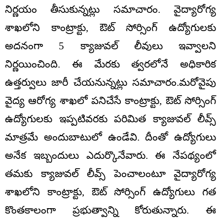
నిర్ణయం తీసుకున్నట్లు సమాచారం. వైద్యారోగ్య
శాఖలోని కాంట్రాక్టు, ఔట్ సోర్సింగ్ ఉద్యోగులకు
అదనంగా 5 క్యాజువల్ లీవులు ఇవ్వాలని
నిర్ణయించింది. ఈ మేరకు త్వరలోనే అధికారిక
ఉత్తర్వులు జారీ చేయనున్నట్లు సమాచారం.మరోవైపు
వైద్య ఆరోగ్య శాఖలో పనిచేసే కాంట్రాక్టు, ఔట్ సోర్సింగ్
ఉద్యోగులకు ఇప్పటివరకు పరిమిత క్యాజువల్ లీవ్స్
మాత్రమే అందుబాటులో ఉండేవి. దీంతో ఉద్యోగులు
అనేక ఇబ్బందులు ఎదుర్కొనేవారు. ఈ నేపథ్యంలో
తమకు క్యాజువల్ లీవ్స్ పెంచాలంటూ వైద్యారోగ్య
శాఖలోని కాంట్రాక్టు, ఔట్ సోర్సింగ్ ఉద్యోగులు గత
కొంతకాలంగా ప్రభుత్వాన్ని కోరుతున్నారు. ఈ