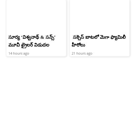
సూర్య ‘విశ్వనాథ్ & సన్స్’
సక్సెస్ బాటలో మెగా ఫ్యామిలీ
మూవీ ట్రైలర్ విడుదల
హీరోలు
14 hours ago
21 hours ago