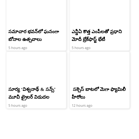
సమాచార భవన్‌లో ఘనంగా
ఎన్డీఏ కొత్త ఎంపీలతో ప్రధాని
బోనాల ఉత్సవాలు
మోదీ బ్రేక్‌ఫాస్ట్ భేటీ
5 hours ago
5 hours ago
సూర్య ‘విశ్వనాథ్ & సన్స్’
సక్సెస్ బాటలో మెగా ఫ్యామిలీ
మూవీ ట్రైలర్ విడుదల
హీరోలు
5 hours ago
12 hours ago