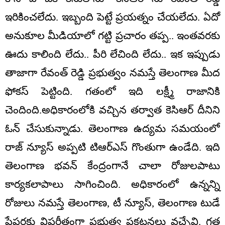
ఇరికించలేదు. ఇబ్బంది పెట్టే ప్రయత్నం చేయలేదు. ఏదో
అనుకూల మీడియాలో గట్టి ప్రచారం తప్ప.. ఇంతవరకు
ఊదు కాలింది లేదు.. పీరి లేచింది లేదు.. ఇక ఇప్పుడు
తాజాగా రేవంత్ రెడ్డి ప్రభుత్వం నమస్తే తెలంగాణ మీద
ఫోకస్ పెట్టింది. గతంలో ఇది లక్ష్మీ రాజానికి
చెందింది.అధికారంలోకి వచ్చిన తర్వాత కెసిఆర్ దీనిని
ఓన్ చేసుకున్నాడు. తెలంగాణ ఉద్యమ సమయంలో
రాజ్ న్యూస్ అప్పటి టిఆర్ఎస్ గొంతుగా ఉండేది. ఇది
తెలంగాణ భవన్ కేంద్రంగానే చాలా రోజులపాటు
కార్యకలాపాలు సాగించింది. అధికారంలో ఉన్నన్ని
రోజులు నమస్తే తెలంగాణ, టీ న్యూస్, తెలంగాణ టుడే
పేపర్లకు విపరీతంగా ప్రభుత్వ ప్రకటనలు వచ్చేవి. గత