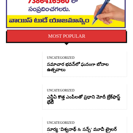
MOST POPULAR
UNCATEGORIZED
సమాచార భవన్‌లో ఘనంగా బోనాల
ఉత్సవాలు
UNCATEGORIZED
ఎన్డీఏ కొత్త ఎంపీలతో ప్రధాని మోదీ బ్రేక్‌ఫాస్ట్
భేటీ
UNCATEGORIZED
సూర్య ‘విశ్వనాథ్ & సన్స్’ మూవీ ట్రైలర్