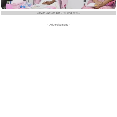
Silver Jubilee for TRS and BRS..
- Advertisement -