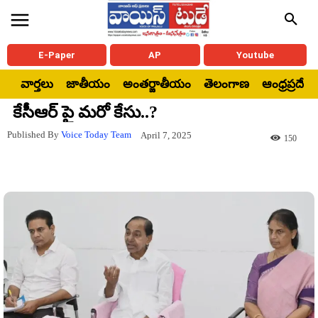
E-Paper
AP
Youtube
వార్తలు
జాతీయం
అంతర్జాతీయం
తెలంగాణ
ఆంధ్రప్రదేశ్
కేసీఆర్ పై మరో కేసు..?
Published By
Voice Today Team
April 7, 2025
150