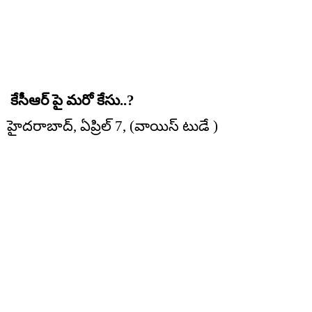
కేసీఆర్ పై మరో కేసు..?
హైదరాబాద్, ఏప్రిల్ 7, (వాయిస్ టుడే )