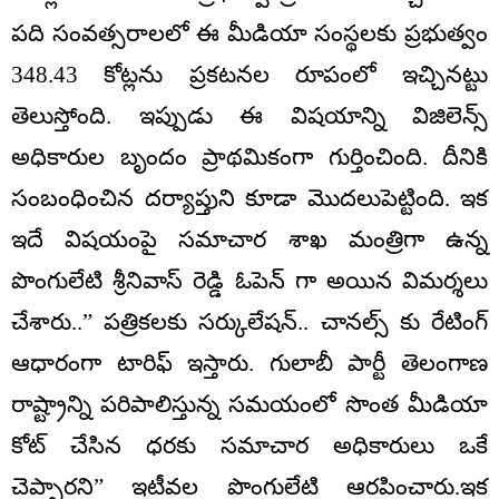
పది సంవత్సరాలలో ఈ మీడియా సంస్థలకు ప్రభుత్వం
348.43 కోట్లను ప్రకటనల రూపంలో ఇచ్చినట్టు
తెలుస్తోంది. ఇప్పుడు ఈ విషయాన్ని విజిలెన్స్
అధికారుల బృందం ప్రాథమికంగా గుర్తించింది. దీనికి
సంబంధించిన దర్యాప్తుని కూడా మొదలుపెట్టింది. ఇక
ఇదే విషయంపై సమాచార శాఖ మంత్రిగా ఉన్న
పొంగులేటి శ్రీనివాస్ రెడ్డి ఓపెన్ గా అయిన విమర్శలు
చేశారు..” పత్రికలకు సర్కులేషన్.. చానల్స్ కు రేటింగ్
ఆధారంగా టారిఫ్ ఇస్తారు. గులాబీ పార్టీ తెలంగాణ
రాష్ట్రాన్ని పరిపాలిస్తున్న సమయంలో సొంత మీడియా
కోట్ చేసిన ధరకు సమాచార అధికారులు ఒకే
చెప్పారని” ఇటీవల పొంగులేటి ఆరపించారు.ఇక