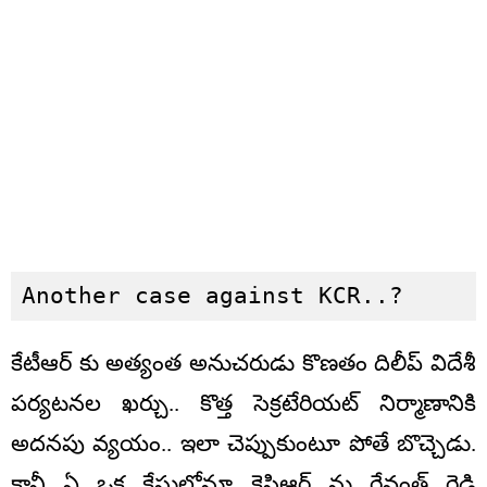
Another case against KCR..?
కేటీఆర్ కు అత్యంత అనుచరుడు కొణతం దిలీప్ విదేశీ
పర్యటనల ఖర్చు.. కొత్త సెక్రటేరియట్ నిర్మాణానికి
అదనపు వ్యయం.. ఇలా చెప్పుకుంటూ పోతే బొచ్చెడు.
కానీ ఏ ఒక కేసులోనూ కెసిఆర్ ను రేవంత్ రెడ్డి