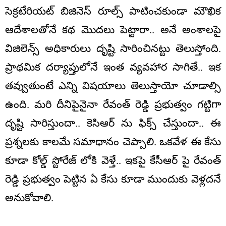
సెక్రటేరియట్ బిజినెస్ రూల్స్ పాటించకుండా మౌఖిక
ఆదేశాలతోనే కథ మొదలు పెట్టారా.. అనే అంశాలపై
విజిలెన్స్ అధికారులు దృష్టి సారించినట్టు తెలుస్తోంది.
ప్రాథమిక దర్యాప్తులోనే ఇంత వ్యవహార సాగితే.. ఇక
తవ్వుతుంటే ఎన్ని విషయాలు తెలుస్తాయో చూడాల్సి
ఉంది. మరి దీనిపైనైనా రేవంత్ రెడ్డి ప్రభుత్వం గట్టిగా
దృష్టి సారిస్తుందా.. కెసిఆర్ ను ఫిక్స్ చేస్తుందా.. ఈ
ప్రశ్నలకు కాలమే సమాధానం చెప్పాలి. ఒకవేళ ఈ కేసు
కూడా కోల్డ్ స్టోరేజ్ లోకి వెళ్తే.. ఇకపై కేసీఆర్ పై రేవంత్
రెడ్డి ప్రభుత్వం పెట్టిన ఏ కేసు కూడా ముందుకు వెళ్లదనే
అనుకోవాలి.