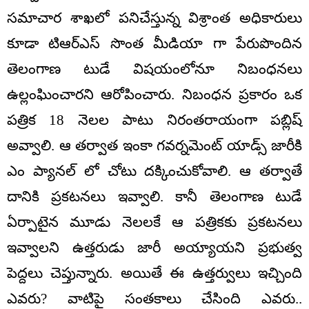
సమాచార శాఖలో పనిచేస్తున్న విశ్రాంత అధికారులు
కూడా టిఆర్ఎస్ సొంత మీడియా గా పేరుపొందిన
తెలంగాణ టుడే విషయంలోనూ నిబంధనలు
ఉల్లంఘించారని ఆరోపించారు. నిబంధన ప్రకారం ఒక
పత్రిక 18 నెలల పాటు నిరంతరాయంగా పబ్లిష్
అవ్వాలి. ఆ తర్వాత ఇంకా గవర్నమెంట్ యాడ్స్ జారీకి
ఎం ప్యానల్ లో చోటు దక్కించుకోవాలి. ఆ తర్వాతే
దానికి ప్రకటనలు ఇవ్వాలి. కానీ తెలంగాణ టుడే
ఏర్పాటైన మూడు నెలలకే ఆ పత్రికకు ప్రకటనలు
ఇవ్వాలని ఉత్తరుడు జారీ అయ్యాయని ప్రభుత్వ
పెద్దలు చెప్తున్నారు. అయితే ఈ ఉత్తర్వులు ఇచ్చింది
ఎవరు? వాటిపై సంతకాలు చేసింది ఎవరు..