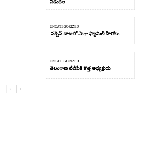
విడుదల
UNCATEGORIZED
సక్సెస్ బాటలో మెగా ఫ్యామిలీ హీరోలు
UNCATEGORIZED
తెలంగాణ టీడీపీకి కొత్త అధ్యక్షుడు