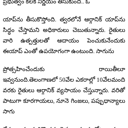
ప్రభుత్వం కీలక నిర్ణయం తీసుకుంది.. ఓ
యాప్‌ను తీసుకొస్తోంది. త్వరలోనే ఆర్గానిక్ యాప్‌ను
సిద్ధం చేస్తామని అధికారులు చెబుతున్నారు. రైతులు
వారి ఉత్పత్తులతో ఆదాయం పెంచుకునేందుకు
ఈయాప్ ఎంతో ఉపయోగంగా ఉంటుంది. సాగును
ప్రోత్సహించేందుకు రాయితీలూ
ఇవ్వనుంది.తెలంగాణలో 50వేల ఎకరాల్లో 10వేలమంది
వరకు రైతులు ఆర్గానిక్ వ్యసాయం చేస్తున్నారు. వరితో
పాటుగా కూరగాయలు, నూనె గింజలు, పప్పుధాన్యాలు
సాగు