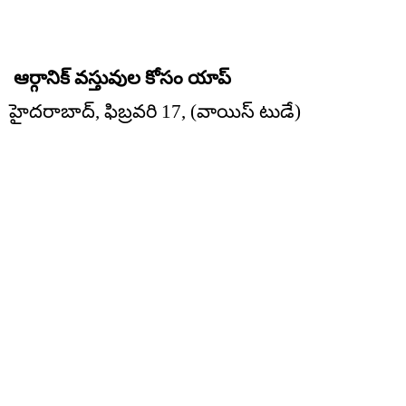
ఆర్గానిక్ వస్తువుల కోసం యాప్
హైదరాబాద్, ఫిబ్రవరి 17, (వాయిస్ టుడే)