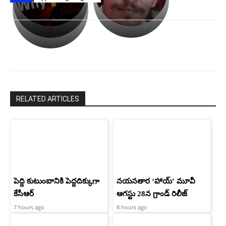
అసంపూర్ణం
తీర్చుకున్న
స్టార్
ఉపాసన..
హీరోయిన్‏గా
పాపం
శ్రీనిధి
రామ్
శెట్టి.
చరణ్
RELATED ARTICLES
పెద్ది కుటుంబానికి పెద్దదిక్కుగా
నయనతార ‘హాయ్’ మూవీ
కేసీఆర్
ఆగస్టు 28న గ్రాండ్ రిలీజ్
7 hours ago
8 hours ago