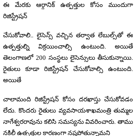
ఈ మేరకు ఆర్గానిక్ ఉత్పత్తుల కోసం ముందుగా
రిజిస్ట్రేషన్
చేసుకోవాలి.. లైసెన్స్ వచ్చిన తర్వాత లేబుల్స్‌తో ఈ
ఉత్పత్తుల్ని విక్రయించాల్సి ఉంటుంది. అయితే
తెలంగాణలో 200 సంస్థలు లైసెన్సులు తీసుకున్నాయి.
రైతులు కూడా రిజిస్ట్రేషన్ చేసుకోవాల్సి ఉంటుంది.
అయితే
చాలామంది రిజిస్ట్రేషన్ కోసం దరఖాస్తు చేసుకోవడం
లేదు. కొందరు రైతులు వ్యవసాయశాఖమంత్రి తుమ్మల
నాగేశ్వరరావును కలిసి సమస్యను వివరించారు. తాము
నకిలీ ఉత్పత్తుల కారణంగా నష్టపోతున్నామని