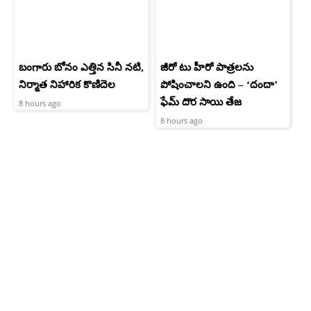
బంగారు బోనం ఎత్తిన సినీ నటి,
జీరో టు హీరో పాత్రలను
నిర్మాత నిహారిక కొణిదెల
పోషించాలని ఉంది – ‘దందా’
ఫేమ్ దొర సాయి తేజ
8 hours ago
8 hours ago