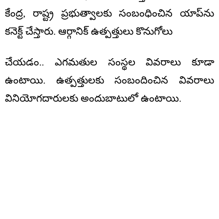
కేంద్ర, రాష్ట్ర ప్రభుత్వాలకు సంబంధించిన యాప్‌ను
కనెక్ట్ చేస్తారు. ఆర్గానిక్ ఉత్పత్తులు కొనుగోలు
చేయడం.. ఎగమతుల సంస్థల వివరాలు కూడా
ఉంటాయి. ఉత్పత్తులకు సంబందించిన వివరాలు
వినియోగదారులకు అందుబాటులో ఉంటాయి.