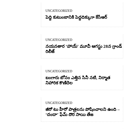
UNCATEGORIZED
పెద్ది కుటుంబానికి పెద్దదిక్కుగా కేసీఆర్
UNCATEGORIZED
నయనతార ‘హాయ్’ మూవీ ఆగస్టు 28న గ్రాండ్
రిలీజ్
UNCATEGORIZED
బంగారు బోనం ఎత్తిన సినీ నటి, నిర్మాత
నిహారిక కొణిదెల
UNCATEGORIZED
జీరో టు హీరో పాత్రలను పోషించాలని ఉంది –
‘దందా’ ఫేమ్ దొర సాయి తేజ