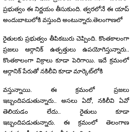
ప్రభుత్వం ఈ నిర్ణయం తీసుకుంది. త్వరలోనే ఈ యాప్
అందుబాటులోకి వస్తుంది అంటున్నారు.తెలంగాణలో
రైతులకు ప్రభుత్వం తీపికబురు చెప్పింది. కొంతకాలంగా
ప్రజలు ఆర్గానిక్ ఉత్పత్తులు ఉపయోగిస్తున్నారు..
కొంతకాలంగా విక్రాలు కూడా పెరిగాయి. ఇదే క్రమంలో
ఆర్గానిక్ పేరుతో నకిలీవి కూడా మార్కెట్‌లోకి
వస్తున్నాయి. ఈ క్రమంలో ప్రజలు
ఇబ్బందిపడుతున్నారు.. అసలు ఏదో, నకిలీవి ఏవో
తెలియడం లేదు.. రైతులు కూడా
ఇబ్బందిపడుతున్నారు. ఈ క్రమంలో తెలంగాణ