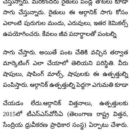
చేస్తున్నారు. మరికొందరు రైతులు పండ్ల తోటలు కూడా
సాగు చేస్తున్నారు. రైతులు ఈ ఆర్గానిక్ సాగు కోసం
ఎలాంటి పురుగుల మందు, ఎరువులు, ఇతర కెమికల్స్
ఉపయోగించరు. కేవలం జీవ పదార్థాలతో పంటల్ని
సాగు చేస్తారు. అయితే పంట చేతికి వచ్చిన తర్వాత
మార్కెటింగ్ ఎలా చేయాలో తెలియని పరిస్థితి. వీరు
షాపులు, షాపింగ్ మాల్స్, షాపులకు ఈ ఉత్పత్తుల్ని
పంపిస్తారు. ఆర్గానిక్ ఉత్పత్తుల్ని పెద్దగా ఎగుమతి కూడా
చేయడం లేదు.ఆర్గానిక్ విత్తనాలు, ఉత్పత్తులకు
2015లో టీఎస్‌ఎస్‌వోసీఏ (తెలంగాణ రాష్ట్ర విత్తన,
సేంద్రియ ధ్రువీకరణ ప్రాధికార సంస్థ) ఏర్పాటు చేశారు.