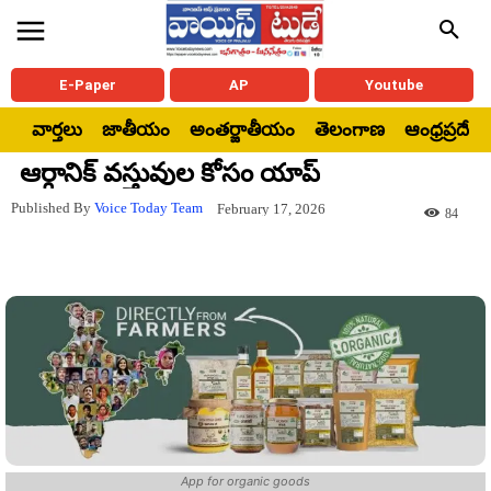
E-Paper
AP
Youtube
వార్తలు
జాతీయం
అంతర్జాతీయం
తెలంగాణ
ఆంధ్రప్రదేశ్
ఆర్గానిక్ వస్తువుల కోసం యాప్
Published By
Voice Today Team
February 17, 2026
84
App for organic goods