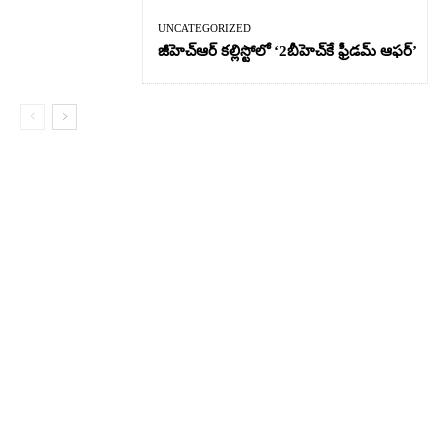
UNCATEGORIZED
జీహెచ్ఆర్‌ కల్లిస్టోలో ‘2బీహెచ్‌కే ఫ్రీడమ్ ఆఫర్’