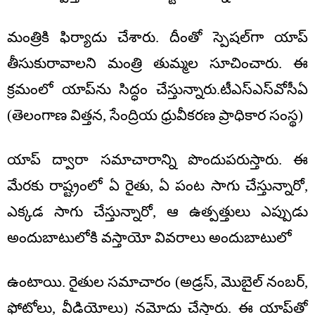
మంత్రికి ఫిర్యాదు చేశారు. దీంతో స్పెషల్‌గా యాప్
తీసుకురావాలని మంత్రి తుమ్మల సూచించారు. ఈ
క్రమంలో యాప్‌ను సిద్ధం చేస్తున్నారు.టీఎస్‌ఎస్‌వోసీఏ
(తెలంగాణ విత్తన, సేంద్రియ ధ్రువీకరణ ప్రాధికార సంస్థ)
యాప్ ద్వారా సమాచారాన్ని పొందుపరుస్తారు. ఈ
మేరకు రాష్ట్రంలో ఏ రైతు, ఏ పంట సాగు చేస్తున్నారో,
ఎక్కడ సాగు చేస్తున్నారో, ఆ ఉత్పత్తులు ఎప్పుడు
అందుబాటులోకి వస్తాయో వివరాలు అందుబాటులో
ఉంటాయి. రైతుల సమాచారం (అడ్రస్, మొబైల్ నంబర్,
ఫోటోలు, వీడియోలు) నమోదు చేస్తారు. ఈ యాప్‌తో