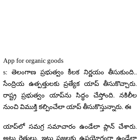
App for organic goods
s: తెలంగాణ ప్రభుత్వం కీలక నిర్ణయం తీసుకుంది..
సేంద్రియ ఉత్పత్తులకు ప్రత్యేక యాప్‌ తీసుకొచ్చారు.
రాష్ట్ర ప్రభుత్వం యాప్‌ను సిద్ధం చేస్తోంది. నకిలీల
నుంచి విముక్తి కల్పించేలా యాప్ తీసుకొస్తున్నారు. ఈ
యాప్‌లో సమగ్ర సమాచారం ఉండేలా ప్లాన్ చేశారు.
అటు రైతులు, ఇటు ప్రజలకు ఉపయోగంగా ఉండేలా