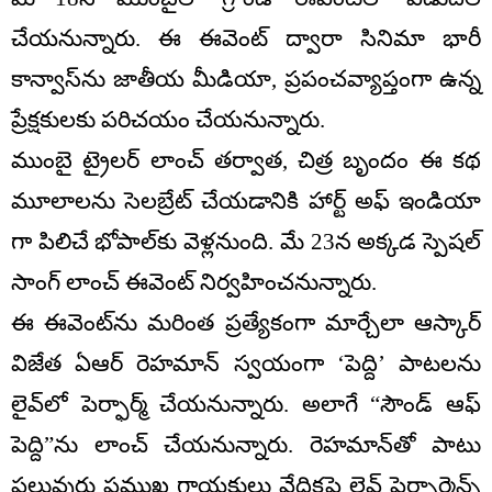
చేయనున్నారు. ఈ ఈవెంట్ ద్వారా సినిమా భారీ
కాన్వాస్‌ను జాతీయ మీడియా, ప్రపంచవ్యాప్తంగా ఉన్న
ప్రేక్షకులకు పరిచయం చేయనున్నారు.
ముంబై ట్రైలర్ లాంచ్ తర్వాత, చిత్ర బృందం ఈ కథ
మూలాలను సెలబ్రేట్ చేయడానికి హార్ట్ అఫ్ ఇండియా
గా పిలిచే భోపాల్‌కు వెళ్లనుంది. మే 23న అక్కడ స్పెషల్
సాంగ్ లాంచ్ ఈవెంట్ నిర్వహించనున్నారు.
ఈ ఈవెంట్‌ను మరింత ప్రత్యేకంగా మార్చేలా ఆస్కార్
విజేత ఏఆర్ రెహమాన్ స్వయంగా ‘పెద్ది’ పాటలను
లైవ్‌లో పెర్ఫార్మ్ చేయనున్నారు. అలాగే “సౌండ్ ఆఫ్
పెద్ది”ను లాంచ్ చేయనున్నారు. రెహమాన్‌తో పాటు
పలువురు ప్రముఖ గాయకులు వేదికపై లైవ్ పెర్ఫార్మెన్స్