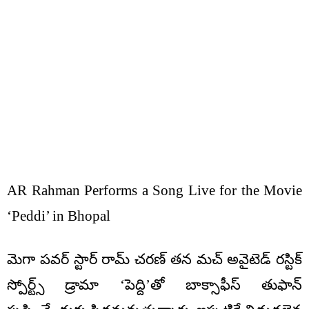
AR Rahman Performs a Song Live for the Movie
‘Peddi’ in Bhopal
మెగా పవర్ స్టార్ రామ్ చరణ్ తన మచ్ అవైటెడ్ రస్టిక్
స్పోర్ట్స్ డ్రామా ‘పెద్ది’తో బాక్సాఫీస్‌ తుఫాన్