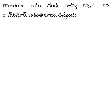
తారాగణం: రామ్ చరణ్, జాన్వీ కపూర్, శివ
రాజ్‌కుమార్, జగపతి బాబు, దివ్యేందు