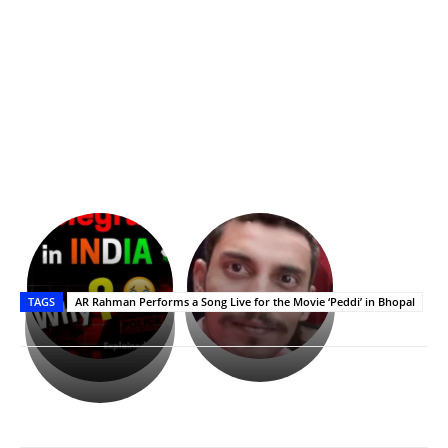
భగవంతుని
కేజీఎఫ్
ప్రసాదం
Upasana:
సినిమాతో
తీర్థం..తులసీదళం
భర్తపై
పాన్
TAGS
AR Rahman Performs a Song Live for the Movie ‘Peddi’ in Bhopal
లేకుండా
రివెంజ్
ఇండియా
అసంపూర్ణం
తీర్చుకున్న
స్టార్
ఉపాసన..
హీరోయిన్‏గా
పాపం
శ్రీనిధి
రామ్
శెట్టి.
చరణ్