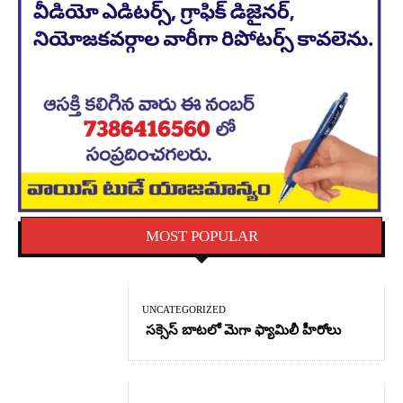
MOST POPULAR
UNCATEGORIZED
సక్సెస్ బాటలో మెగా ఫ్యామిలీ హీరోలు