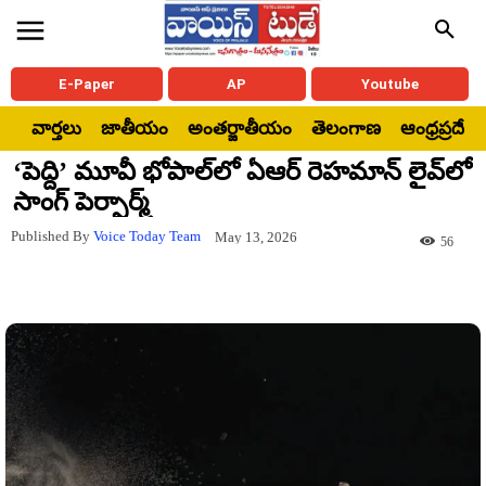
E-Paper
AP
Youtube
వార్తలు
జాతీయం
అంతర్జాతీయం
తెలంగాణ
ఆంధ్రప్రదేశ్
‘పెద్ది’ మూవీ భోపాల్‌లో ఏఆర్ రెహమాన్ లైవ్‌లో
సాంగ్ పెర్ఫార్మ్
Published By
Voice Today Team
May 13, 2026
56