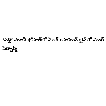
‘పెద్ది’ మూవీ భోపాల్‌లో ఏఆర్ రెహమాన్ లైవ్‌లో సాంగ్
పెర్ఫార్మ్