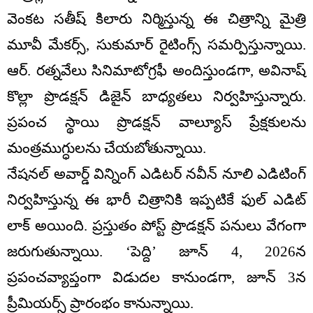
వెంకట సతీష్ కిలారు నిర్మిస్తున్న ఈ చిత్రాన్ని మైత్రి
మూవీ మేకర్స్, సుకుమార్ రైటింగ్స్ సమర్పిస్తున్నాయి.
ఆర్. రత్నవేలు సినిమాటోగ్రఫీ అందిస్తుండగా, అవినాష్
కొల్లా ప్రొడక్షన్ డిజైన్ బాధ్యతలు నిర్వహిస్తున్నారు.
ప్రపంచ స్థాయి ప్రొడక్షన్ వాల్యూస్ ప్రేక్షకులను
మంత్రముగ్ధులను చేయబోతున్నాయి.
నేషనల్ అవార్డ్ విన్నింగ్ ఎడిటర్ నవీన్ నూలి ఎడిటింగ్
నిర్వహిస్తున్న ఈ భారీ చిత్రానికి ఇప్పటికే ఫుల్ ఎడిట్
లాక్ అయింది. ప్రస్తుతం పోస్ట్ ప్రొడక్షన్ పనులు వేగంగా
జరుగుతున్నాయి. ‘పెద్ది’ జూన్ 4, 2026న
ప్రపంచవ్యాప్తంగా విడుదల కానుండగా, జూన్ 3న
ప్రీమియర్స్ ప్రారంభం కానున్నాయి.