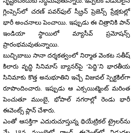
సృష్టించేందుకు సిద్ధమవుతున్నారు. ఇప్పటికే విడుదలైన
గ్లింప్సెస్‌లో చరణ్ పవర్‌ఫుల్ స్క్రీన్ ప్రెజెన్స్ ప్రేక్షకుల్లో
భారీ అంచనాలు పెంచాయి. ఇప్పుడు ఈ చిత్రానికి పాన్
ఇండియా స్థాయిలో మ్యాసీవ్ ప్రమోషన్స్
ప్రారంభమవుతున్నాయి.
బుచ్చిబాబు సానా దర్శకత్వంలో నిర్మాత వెంకట సతీష్
కిలారు వృద్ధి సినిమాస్ బ్యానర్‌పై ‘పెద్ది’ని భారతీయ
సినిమాకు కొత్త అనుభూతిని ఇచ్చే విజువల్ స్పెక్టకిల్‌గా
రూపొందించారు. ఇప్పుడు ఆ ఎక్సయిట్మెంట్ మరింత
పెంచుతూ ముంబై, భోపాల్ నగరాల్లో రెండు భారీ
ఈవెంట్స్ ప్లాన్ చేశారు.
ఎంతో ఆసక్తిగా ఎదురుచూస్తున్న థియేట్రికల్ ట్రైలర్‌ను
మే 18న ముంబైలో గ్రాండ్ ఈవెంట్‌లో విడుదల