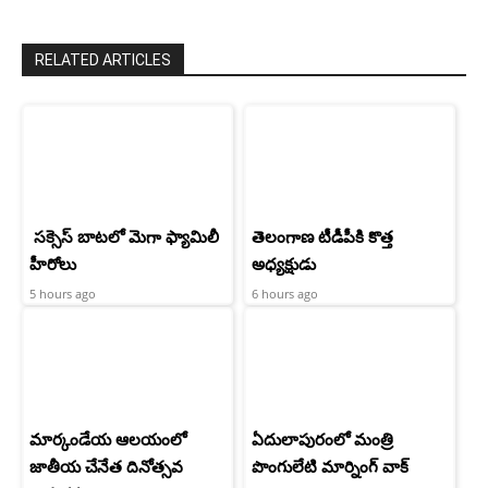
RELATED ARTICLES
సక్సెస్ బాటలో మెగా ఫ్యామిలీ
తెలంగాణ టీడీపీకి కొత్త
హీరోలు
అధ్యక్షుడు
5 hours ago
6 hours ago
మార్కండేయ ఆలయంలో
ఏదులాపురంలో మంత్రి
జాతీయ చేనేత దినోత్సవ
పొంగులేటి మార్నింగ్ వాక్