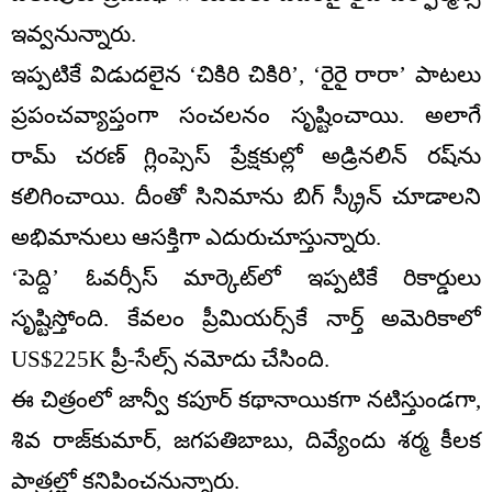
ఇవ్వనున్నారు.
ఇప్పటికే విడుదలైన ‘చికిరి చికిరి’, ‘రైరై రారా’ పాటలు
ప్రపంచవ్యాప్తంగా సంచలనం సృష్టించాయి. అలాగే
రామ్ చరణ్ గ్లింప్సెస్ ప్రేక్షకుల్లో అడ్రినలిన్ రష్‌ను
కలిగించాయి. దీంతో సినిమాను బిగ్ స్క్రీన్ చూడాలని
అభిమానులు ఆసక్తిగా ఎదురుచూస్తున్నారు.
‘పెద్ది’ ఓవర్సీస్ మార్కెట్‌లో ఇప్పటికే రికార్డులు
సృష్టిస్తోంది. కేవలం ప్రీమియర్స్‌కే నార్త్ అమెరికాలో
US$225K ప్రీ-సేల్స్ నమోదు చేసింది.
ఈ చిత్రంలో జాన్వీ కపూర్ కథానాయికగా నటిస్తుండగా,
శివ రాజ్‌కుమార్, జగపతిబాబు, దివ్యేందు శర్మ కీలక
పాత్రల్లో కనిపించనున్నారు.