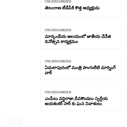
UNCATEGORIZED
తెలంగాణ టీడీపీకి కొత్త అధ్యక్షుడు
UNCATEGORIZED
మార్కండేయ ఆలయంలో జాతీయ చేనేత
దినోత్సవ కార్యక్రమం
UNCATEGORIZED
ఏదులాపురంలో మంత్రి పొంగులేటి మార్నింగ్
వాక్
UNCATEGORIZED
ఎంపీలు వద్దిరాజు,దీవకొండలు స్వర్గీయ
జయశంకర్ సార్ కు ఘన నివాళులు