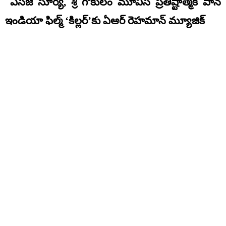
ఎస్‌జె సూర్య, శ్రీ గోకులం మూవీస్ ప్రతిష్టాత్మక పాన్
ఇండియా ఫిల్మ్ ‘కిల్లర్’కు ఏఆర్ రెహమాన్ మ్యూజిక్