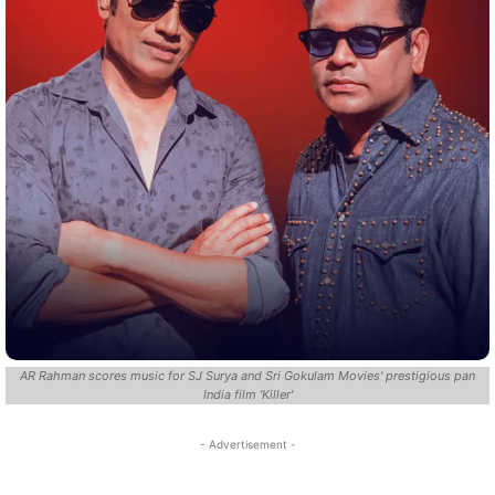
AR Rahman scores music for SJ Surya and Sri Gokulam Movies' prestigious pan
India film 'Killer'
- Advertisement -