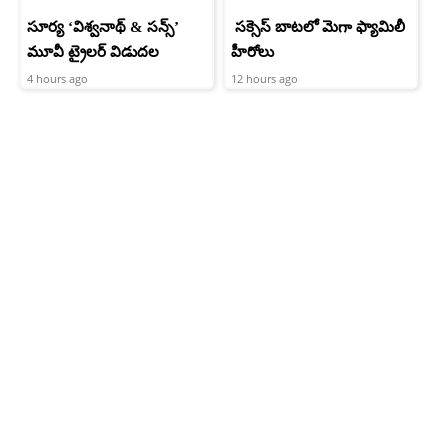
సూర్య ‘విశ్వనాథ్ & సన్స్’
సక్సెస్ బాటలో మెగా ఫ్యామిలీ
మూవీ ట్రైలర్ విడుదల
హీరోలు
4 hours ago
12 hours ago