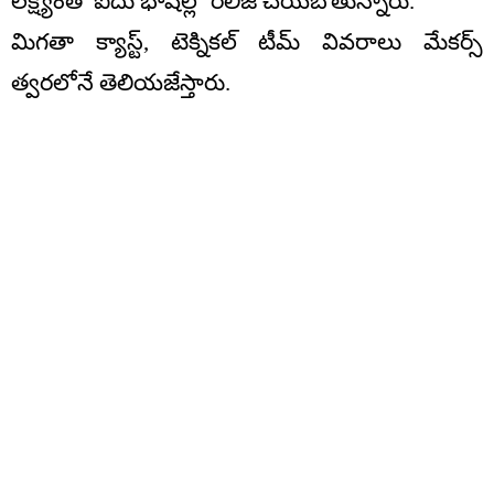
లక్ష్యంతో ఐదు భాషల్లో రిలీజ్ చేయబోతున్నారు.
మిగతా క్యాస్ట్, టెక్నికల్ టీమ్ వివరాలు మేకర్స్
త్వరలోనే తెలియజేస్తారు.