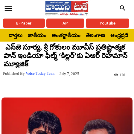
E-Paper
AP
Youtube
వార్తలు
జాతీయం
అంతర్జాతీయం
తెలంగాణ
ఆంధ్రప్రదేశ్
ఎస్‌జె సూర్య, శ్రీ గోకులం మూవీస్ ప్రతిష్టాత్మక
పాన్ ఇండియా ఫిల్మ్ ‘కిల్లర్’కు ఏఆర్ రెహమాన్
మ్యూజిక్
Published By
Voice Today Team
July 7, 2025
176