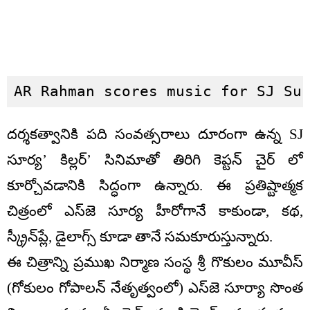
AR Rahman scores music for SJ Su
దర్శకత్వానికి పది సంవత్సరాలు దూరంగా ఉన్న SJ
సూర్య’ కిల్లర్’ సినిమాతో తిరిగి కెప్టన్ చైర్ లో
కూర్చోవడానికి సిద్ధంగా ఉన్నారు. ఈ ప్రతిష్టాత్మక
చిత్రంలో ఎస్‌జె సూర్య హీరోగానే కాకుండా, కథ,
స్క్రీన్‌ప్లే, డైలాగ్స్ కూడా తానే సమకూరుస్తున్నారు.
ఈ చిత్రాన్ని ప్రముఖ నిర్మాణ సంస్థ శ్రీ గొకులం మూవీస్
(గోకులం గోపాలన్ నేతృత్వంలో) ఎస్‌జె సూర్యా సొంత