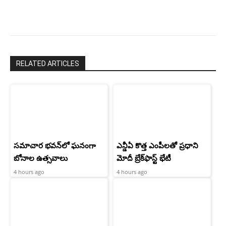
RELATED ARTICLES
సమాచార భవన్‌లో ఘనంగా
ఎన్డీఏ కొత్త ఎంపీలతో ప్రధాని
బోనాల ఉత్సవాలు
మోదీ బ్రేక్‌ఫాస్ట్ భేటీ
4 hours ago
4 hours ago