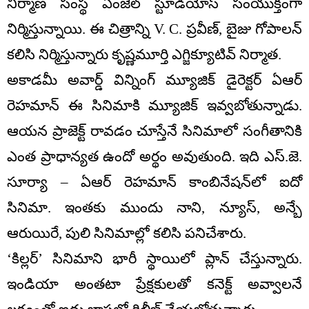
నిర్మాణ సంస్థ ఏంజెల్ స్టూడియోస్ సంయుక్తంగా
నిర్మిస్తున్నాయి. ఈ చిత్రాన్ని V. C. ప్రవీణ్, బైజు గోపాలన్
కలిసి నిర్మిస్తున్నారు కృష్ణమూర్తి ఎగ్జిక్యూటివ్ నిర్మాత.
అకాడమీ అవార్డ్ విన్నింగ్ మ్యూజిక్ డైరెక్టర్ ఏఆర్
రెహమాన్ ఈ సినిమాకి మ్యూజిక్ ఇవ్వబోతున్నాడు.
ఆయన ప్రాజెక్ట్ రావడం చూస్తేనే సినిమాలో సంగీతానికి
ఎంత ప్రాధాన్యత ఉందో అర్థం అవుతుంది. ఇది ఎస్.జె.
సూర్యా – ఏఆర్ రెహమాన్ కాంబినేషన్‌లో ఐదో
సినిమా. ఇంతకు ముందు నాని, న్యూస్, అన్బే
ఆరుయిరే, పులి సినిమాల్లో కలిసి పనిచేశారు.
‘కిల్లర్’ సినిమాని భారీ స్థాయిలో ప్లాన్ చేస్తున్నారు.
ఇండియా అంతటా ప్రేక్షకులతో కనెక్ట్ అవ్వాలనే