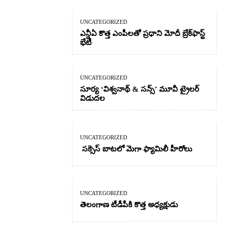
UNCATEGORIZED
ఎన్డీఏ కొత్త ఎంపీలతో ప్రధాని మోదీ బ్రేక్‌ఫాస్ట్
భేటీ
UNCATEGORIZED
సూర్య ‘విశ్వనాథ్ & సన్స్’ మూవీ ట్రైలర్
విడుదల
UNCATEGORIZED
సక్సెస్ బాటలో మెగా ఫ్యామిలీ హీరోలు
UNCATEGORIZED
తెలంగాణ టీడీపీకి కొత్త అధ్యక్షుడు