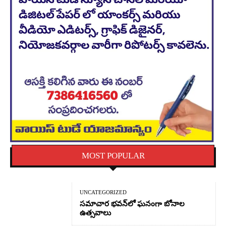
MOST POPULAR
UNCATEGORIZED
సమాచార భవన్‌లో ఘనంగా బోనాల
ఉత్సవాలు