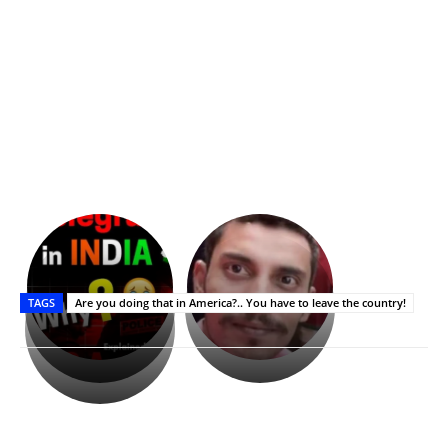
భగవంతుని
కేజీఎఫ్
ప్రసాదం
Upasana:
సినిమాతో
తీర్థం..తులసీదళం
భర్తపై
పాన్
TAGS
Are you doing that in America?.. You have to leave the country!
లేకుండా
రివెంజ్
ఇండియా
అసంపూర్ణం
తీర్చుకున్న
స్టార్
ఉపాసన..
హీరోయిన్‏గా
పాపం
శ్రీనిధి
రామ్
శెట్టి.
చరణ్