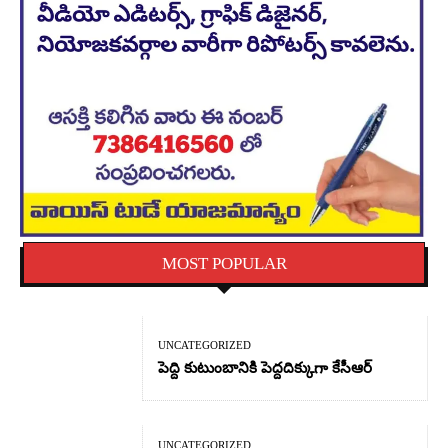
MOST POPULAR
UNCATEGORIZED
పెద్ది కుటుంబానికి పెద్దదిక్కుగా కేసీఆర్
UNCATEGORIZED