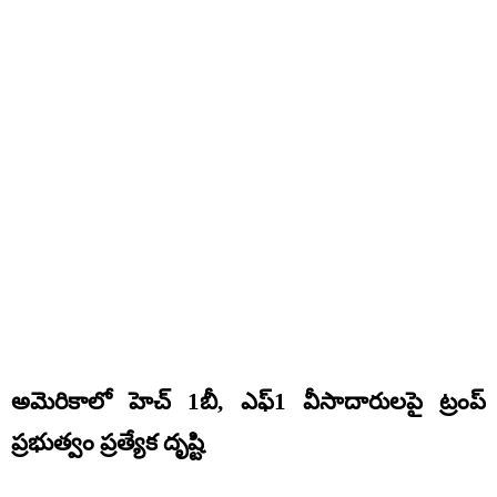
అమెరికాలో హెచ్ 1బీ, ఎఫ్‌1 వీసాదారులపై ట్రంప్
ప్రభుత్వం ప్రత్యేక దృష్టి