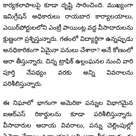
కార్యకలాపాలపై కూడా దృష్టి సారించింది. ముఖ్యంగా
ఇమిగ్రేషన్ అధికారులు రాయబార కార్యాలయాలు,
ఎయిర్‌పోర్టులలోని ఎంట్రీ పాయింట్ల వద్ద వీసాదారులను
క్షుణ్ణంగా ప్రశ్నిస్తున్నారు. గతంలో విద్యార్థిగా ఉన్నప్పుడు
అనధికారికంగా ఏమైనా పనులు చేశారా? అనే కోణంలో
ఆరా తీస్తున్నారు. చిన్న ట్రాఫిక్ ఉల్లంఘనల నుంచి వారి
పూర్తి నేపథ్యం వరకు అన్ని వివరాలను
పరిశీలిస్తున్నారు.
ఈ నిఘాలో భాగంగా అమెరికా పన్నుల విభాగమైన
ఐఆర్‌ఎస్ రికార్డులను కూడా పరిశీలిస్తున్నారు.
వీసాదారుల ఆదాయ వివరాలు, పన్ను చెల్లింపుల్లో