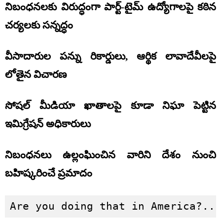
నిబంధనలకు విరుద్ధంగా పార్ట్-టైమ్ ఉద్యోగాలపై కఠిన
చర్యలకు సన్నద్ధం
వీసాదారుల పన్ను రికార్డులు, ఆర్థిక లావాదేవీలపై
లోతైన విచారణ
సోషల్ మీడియా ఖాతాలపై కూడా నిఘా పెట్టిన
ఇమిగ్రేషన్ అధికారులు
నిబంధనలు ఉల్లంఘించిన వారిని దేశం నుంచి
బహిష్కరించే ప్రమాదం
Are you doing that in America?..