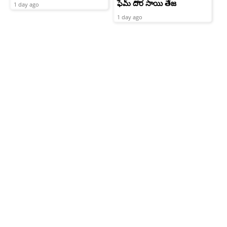
ఫేమ్ దొర సాయి తేజ
1 day ago
1 day ago