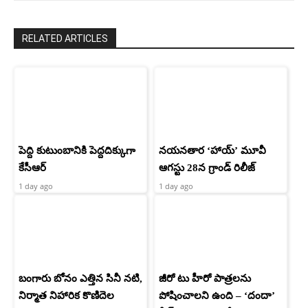
RELATED ARTICLES
పెద్ది కుటుంబానికి పెద్దదిక్కుగా
నయనతార ‘హాయ్’ మూవీ
కేసీఆర్
ఆగస్టు 28న గ్రాండ్ రిలీజ్
1 day ago
1 day ago
బంగారు బోనం ఎత్తిన సినీ నటి,
జీరో టు హీరో పాత్రలను
నిర్మాత నిహారిక కొణిదెల
పోషించాలని ఉంది – ‘దందా’