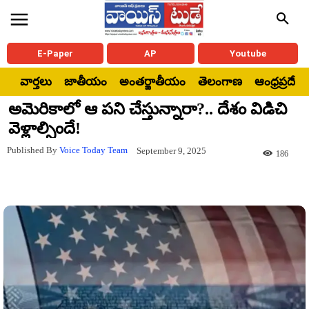
E-Paper
AP
Youtube
వార్తలు
జాతీయం
అంతర్జాతీయం
తెలంగాణ
ఆంధ్రప్రదేశ్
అమెరికాలో ఆ పని చేస్తున్నారా?.. దేశం విడిచి
వెళ్లాల్సిందే!
Published By
Voice Today Team
September 9, 2025
186