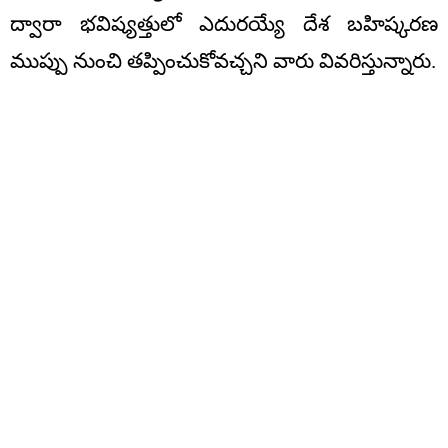
ద్వారా భవిష్యత్తులో ఎదురయ్యే దేశ బహిష్కరణ
ముప్పు నుంచి తప్పించుకోవచ్చని వారు వివరిస్తున్నారు.