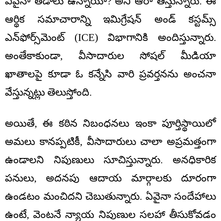
ఏవైనా తేడాలు ఉన్నాయా? అని ఆరా తీస్తున్నారు. ఈ
ఆర్థిక సమాచారాన్ని ఇమిగ్రేషన్ అండ్ కస్టమ్స్
ఎన్‌ఫోర్స్‌మెంట్ (ICE) విభాగానికి అందిస్తున్నారు.
అంతేకాకుండా, వీసాదారుల సోషల్ మీడియా
ఖాతాలపై కూడా ఓ కన్నేసి వారి ప్రవర్తనను అంచనా
వేస్తున్నట్లు తెలుస్తోంది.
అయితే, ఈ కఠిన నిబంధనలు ఇంకా పూర్తిస్థాయిలో
అమలు కానప్పటికీ, వీసాదారులు చాలా అప్రమత్తంగా
ఉండాలని నిపుణులు సూచిస్తున్నారు. అనధికారిక
పనులు, అదనపు ఆదాయ మార్గాలకు దూరంగా
ఉండటం మంచిదని చెబుతున్నారు. ఏవైనా సందేహాలు
ఉంటే, వెంటనే న్యాయ నిపుణుల సలహా తీసుకోవడం