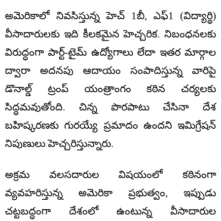
అమెరికాలో నివసిస్తున్న హెచ్ 1బీ, ఎఫ్‌1 (విద్యార్థి)
వీసాదారులకు ఇది కీలకమైన హెచ్చరిక. నిబంధనలకు
విరుద్ధంగా పార్ట్-టైమ్ ఉద్యోగాలు లేదా ఇతర మార్గాల
ద్వారా అదనపు ఆదాయం సంపాదిస్తున్న వారిపై
డొనాల్డ్ ట్రంప్ యంత్రాంగం కఠిన చర్యలకు
సిద్ధమవుతోంది. చిన్న పొరపాటు చేసినా దేశ
బహిష్కరణకు గురయ్యే ప్రమాదం ఉందని ఇమిగ్రేషన్
నిపుణులు హెచ్చరిస్తున్నారు.
అక్రమ వలసదారుల విషయంలో కఠినంగా
వ్యవహరిస్తున్న అమెరికా ప్రభుత్వం, ఇప్పుడు
చట్టబద్ధంగా దేశంలో ఉంటున్న వీసాదారుల