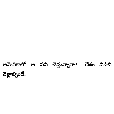
అమెరికాలో ఆ పని చేస్తున్నారా?.. దేశం విడిచి
వెళ్లాల్సిందే!