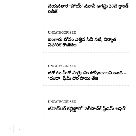
నయనతార ‘హాయ్’ మూవీ ఆగస్టు 28న గ్రాండ్
రిలీజ్
UNCATEGORIZED
బంగారు బోనం ఎత్తిన సినీ నటి, నిర్మాత
నిహారిక కొణిదెల
UNCATEGORIZED
జీరో టు హీరో పాత్రలను పోషించాలని ఉంది –
‘దందా’ ఫేమ్ దొర సాయి తేజ
UNCATEGORIZED
జీహెచ్ఆర్‌ కల్లిస్టోలో ‘2బీహెచ్‌కే ఫ్రీడమ్ ఆఫర్’