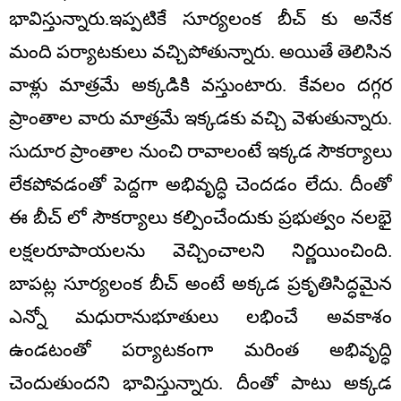
భావిస్తున్నారు.ఇప్పటికే సూర్యలంక బీచ్ కు అనేక
మంది పర్యాటకులు వచ్చిపోతున్నారు. అయితే తెలిసిన
వాళ్లు మాత్రమే అక్కడికి వస్తుంటారు. కేవలం దగ్గర
ప్రాంతాల వారు మాత్రమే ఇక్కడకు వచ్చి వెళుతున్నారు.
సుదూర ప్రాంతాల నుంచి రావాలంటే ఇక్కడ సౌకర్యాలు
లేకపోవడంతో పెద్దగా అభివృద్ధి చెందడం లేదు. దీంతో
ఈ బీచ్ లో సౌకర్యాలు కల్పించేందుకు ప్రభుత్వం నలభై
లక్షలరూపాయలను వెచ్చించాలని నిర్ణయించింది.
బాపట్ల సూర్యలంక బీచ్ అంటే అక్కడ ప్రకృతిసిద్ధమైన
ఎన్నో మధురానుభూతులు లభించే అవకాశం
ఉండటంతో పర్యాటకంగా మరింత అభివృద్ధి
చెందుతుందని భావిస్తున్నారు. దీంతో పాటు అక్కడ