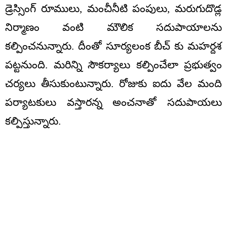
డ్రెస్సింగ్ రూములు, మంచీనీటి పంపులు, మరుగుదొడ్ల
నిర్మాణం వంటి మౌలిక సదుపాయాలను
కల్పించనున్నారు. దీంతో సూర్యలంక బీచ్ కు మహర్దశ
పట్టనుంది. మరిన్ని సౌకర్యాలు కల్పించేలా ప్రభుత్వం
చర్యలు తీసుకుంటున్నారు. రోజుకు ఐదు వేల మంది
పర్యాటకులు వస్తారన్న అంచనాతో సదుపాయలు
కల్పిస్తున్నారు.