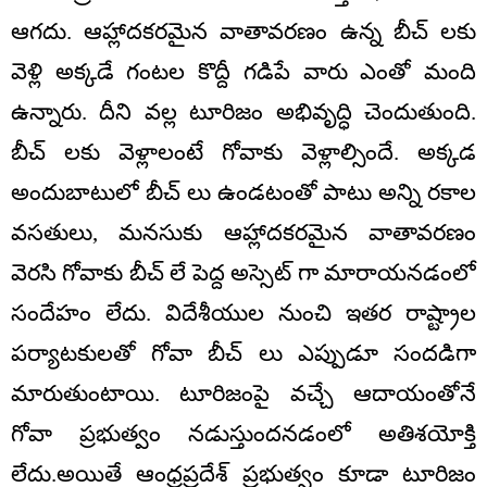
ఆగదు. ఆహ్లాదకరమైన వాతావరణం ఉన్న బీచ్ లకు
వెళ్లి అక్కడే గంటల కొద్దీ గడిపే వారు ఎంతో మంది
ఉన్నారు. దీని వల్ల టూరిజం అభివృద్ధి చెందుతుంది.
బీచ్ లకు వెళ్లాలంటే గోవాకు వెళ్లాల్సిందే. అక్కడ
అందుబాటులో బీచ్ లు ఉండటంతో పాటు అన్ని రకాల
వసతులు, మనసుకు ఆహ్లాదకరమైన వాతావరణం
వెరసి గోవాకు బీచ్ లే పెద్ద అస్సెట్ గా మారాయనడంలో
సందేహం లేదు. విదేశీయుల నుంచి ఇతర రాష్ట్రాల
పర్యాటకులతో గోవా బీచ్ లు ఎప్పుడూ సందడిగా
మారుతుంటాయి. టూరిజంపై వచ్చే ఆదాయంతోనే
గోవా ప్రభుత్వం నడుస్తుందనడంలో అతిశయోక్తి
లేదు.అయితే ఆంధ్రప్రదేశ్ ప్రభుత్వం కూడా టూరిజం