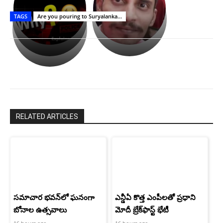
తీర్థం..తులసీదళం
భర్తపై
పాన్
TAGS
Are you pouring to Suryalanka...
లేకుండా
రివెంజ్
ఇండియా
అసంపూర్ణం
తీర్చుకున్న
స్టార్
ఉపాసన..
హీరోయిన్‏గా
పాపం
శ్రీనిధి
రామ్
శెట్టి.
చరణ్
RELATED ARTICLES
సమాచార భవన్‌లో ఘనంగా
ఎన్డీఏ కొత్త ఎంపీలతో ప్రధాని
బోనాల ఉత్సవాలు
మోదీ బ్రేక్‌ఫాస్ట్ భేటీ