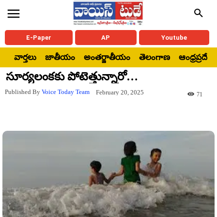
E-Paper
AP
Youtube
వార్తలు
జాతీయం
అంతర్జాతీయం
తెలంగాణ
ఆంధ్రప్రదేశ్
సూర్యలంకకు పోటెత్తున్నారో…
Published By
Voice Today Team
February 20, 2025
71