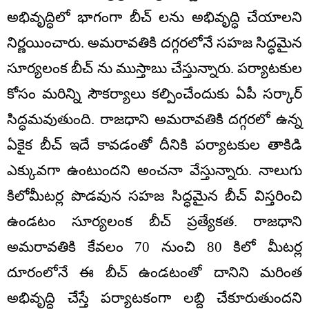
అభివృద్ధిలో భాగంగా బీచ్ లను అభివృద్ధి చేయాలని
నిర్ణయించారు. అమరావతికి దగ్గరలోనే సహజ సిద్ధమైన
సూర్యలంక బీచ్‌ ను ముస్తాబు చేస్తున్నారు. పర్యాటకుల
కోసం మరిన్ని సౌకర్యాలు కల్పించేందుకు ఏపీ సర్కార్
సిద్ధమవుతుంది. రాజధాని అమరావతికి దగ్గరలో ఉన్న
ఏకైక బీచ్‌ ఇదే కావడంతో దీనికి పర్యాటకుల తాకిడి
ఎక్కువగా ఉంటుందని అంచనా వేస్తున్నారు. నాలుగు
కిలోమీటర్ల పొడవున సహజ సిద్ధమైన బీచ్‌ విస్తరించి
ఉండటం సూర్యలంక బీచ్ ప్రత్యేకత. రాజధాని
అమరావతికి కేవలం 70 నుంచి 80 కిలో మీటర్ల
దూరంలోనే ఈ బీచ్‌ ఉండటంతో దానిని మరింత
అభివృద్ధి చేస్తే పర్యాటకంగా లబ్ది చేకూరుతుందని