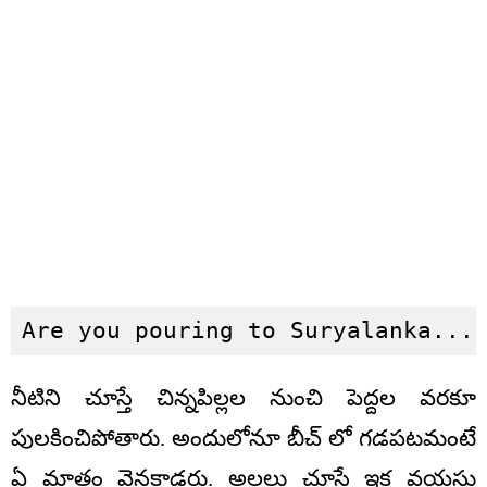
Are you pouring to Suryalanka...
నీటిని చూస్తే చిన్నపిల్లల నుంచి పెద్దల వరకూ
పులకించిపోతారు. అందులోనూ బీచ్ లో గడపటమంటే
ఏ మాత్రం వెనకాడరు. అలలు చూస్తే ఇక వయసు