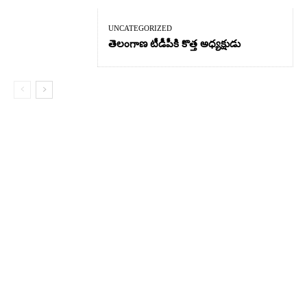
UNCATEGORIZED
తెలంగాణ టీడీపీకి కొత్త అధ్యక్షుడు