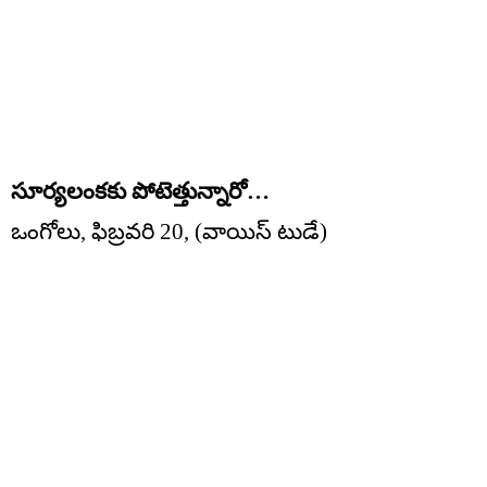
సూర్యలంకకు పోటెత్తున్నారో…
ఒంగోలు, ఫిబ్రవరి 20, (వాయిస్ టుడే)