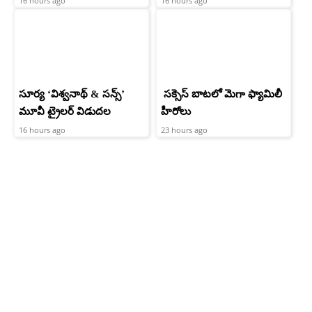
16 hours ago
16 hours ago
సూర్య ‘విశ్వనాథ్ & సన్స్’
సక్సెస్ బాటలో మెగా ఫ్యామిలీ
మూవీ ట్రైలర్ విడుదల
హీరోలు
16 hours ago
23 hours ago