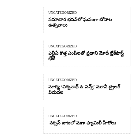
UNCATEGORIZED
సమాచార భవన్‌లో ఘనంగా బోనాల
ఉత్సవాలు
UNCATEGORIZED
ఎన్డీఏ కొత్త ఎంపీలతో ప్రధాని మోదీ బ్రేక్‌ఫాస్ట్
భేటీ
UNCATEGORIZED
సూర్య ‘విశ్వనాథ్ & సన్స్’ మూవీ ట్రైలర్
విడుదల
UNCATEGORIZED
సక్సెస్ బాటలో మెగా ఫ్యామిలీ హీరోలు