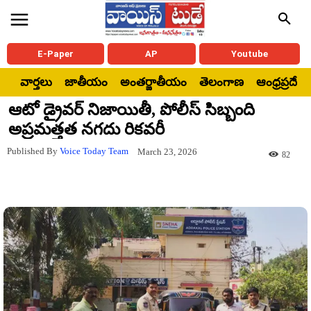
E-Paper
AP
Youtube
వార్తలు
జాతీయం
అంతర్జాతీయం
తెలంగాణ
ఆంధ్రప్రదేశ్
ఆటో డ్రైవర్ నిజాయితీ, పోలీస్ సిబ్బంది
అప్రమత్తత నగదు రికవరీ
Published By
Voice Today Team
March 23, 2026
82