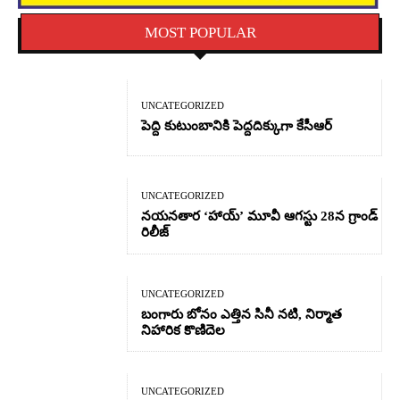
MOST POPULAR
UNCATEGORIZED
పెద్ది కుటుంబానికి పెద్దదిక్కుగా కేసీఆర్
UNCATEGORIZED
నయనతార ‘హాయ్’ మూవీ ఆగస్టు 28న గ్రాండ్
రిలీజ్
UNCATEGORIZED
బంగారు బోనం ఎత్తిన సినీ నటి, నిర్మాత
నిహారిక కొణిదెల
UNCATEGORIZED