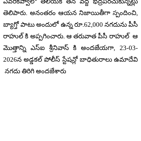
ఎవరికివ్వాలో తెలియక తన వద్ద భద్రపరచుకున్నట్లు
తెలిపారు. అనంతరం ఆయన నిజాయితీగా స్పందించి,
బ్యాగ్తో పాటు అందులో ఉన్న రూ.62,000 నగదును పీసీ
రాహుల్ కి అప్పగించారు. ఆ తరువాత పీసీ రాహుల్ ఆ
మొత్తాన్ని ఎస్ఐ శ్రీనివాస్ కి అందజేయగా, 23-03-
2026న అడ్డకల్ పోలీస్ స్టేషన్లో బాధితురాలు ఉమాదేవి
నగదు తిరిగి అందజేశారు