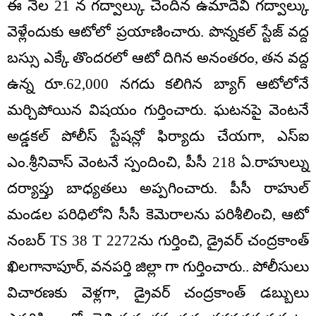
ఈ నెల 21 న గద్వాల్కు చెందిన ఉమాదేవి గద్వాల్కు
వెళ్లేందుకు ఆటోలో ప్రయాణించారు. పొన్నకల్ స్టేజ్ వద్ద
బస్సు ఎక్కే తొందరలో ఆటో దిగిన అనంతరం, తన వద్ద
ఉన్న రూ.62,000 నగదు కలిగిన బ్యాగ్ ఆటోలోనే
మర్చిపోయిన విషయం గుర్తించారు. ఘటనపై వెంటనే
అడ్డకల్ పోలీస్ స్టేషన్లో ఫిర్యాదు చేయగా, ఎస్ఐ
ఎం.శ్రీనివాస్ వెంటనే స్పందించి, పీసీ 218 ఏ.రాహుల్ను
దర్యాప్తు బాధ్యతలు అప్పగించారు. పీసీ రాహుల్
మండల పరిధిలోని సీసీ కెమెరాలను పరిశీలించి, ఆటో
నంబర్ TS 38 T 2272ను గుర్తించి, డ్రైవర్ చంద్రకాంత్
ఖిలగానాపూర్, వనపర్తి జిల్లా గా గుర్తించారు.. పోలీసులు
విచారణకు వెళ్లగా, డ్రైవర్ చంద్రకాంత్ డబ్బులు