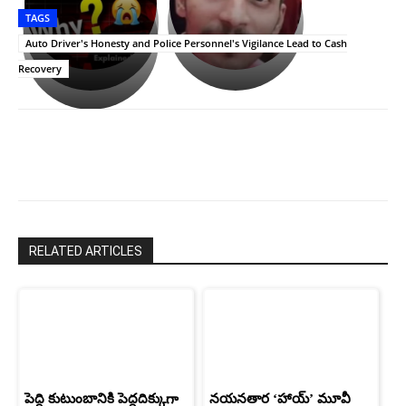
తీర్థం..తులసీదళం
భర్తపై
పాన్
TAGS
లేకుండా
రివెంజ్
ఇండియా
అసంపూర్ణం
తీర్చుకున్న
స్టార్
Auto Driver's Honesty and Police Personnel's Vigilance Lead to Cash
ఉపాసన..
హీరోయిన్‏గా
Recovery
పాపం
శ్రీనిధి
రామ్
శెట్టి.
చరణ్
RELATED ARTICLES
పెద్ది కుటుంబానికి పెద్దదిక్కుగా
నయనతార ‘హాయ్’ మూవీ