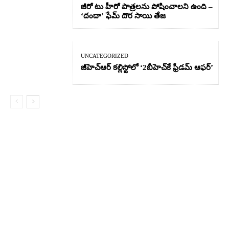
జీరో టు హీరో పాత్రలను పోషించాలని ఉంది –
‘దందా’ ఫేమ్ దొర సాయి తేజ
UNCATEGORIZED
జీహెచ్ఆర్‌ కల్లిస్టోలో ‘2బీహెచ్‌కే ఫ్రీడమ్ ఆఫర్’