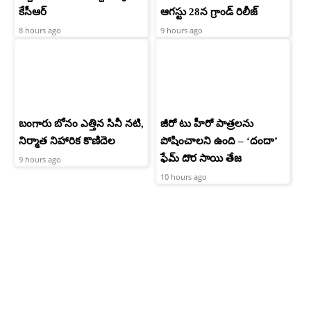
కేసీఆర్
ఆగస్టు 28న గ్రాండ్ రిలీజ్
8 hours ago
9 hours ago
బంగారు బోనం ఎత్తిన సినీ నటి,
జీరో టు హీరో పాత్రలను
నిర్మాత నిహారిక కొణిదెల
పోషించాలని ఉంది – ‘దందా’
ఫేమ్ దొర సాయి తేజ
9 hours ago
10 hours ago