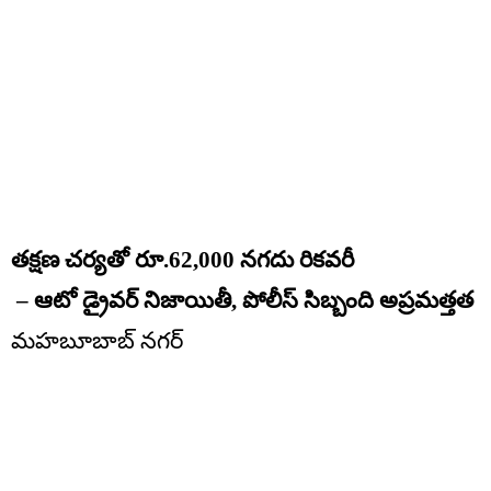
తక్షణ చర్యతో రూ.62,000 నగదు రికవరీ
– ఆటో డ్రైవర్ నిజాయితీ, పోలీస్ సిబ్బంది అప్రమత్తత
మహబూబాబ్ నగర్