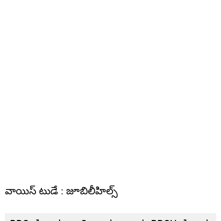
వాయిస్ టుడే : జూబిలీహిల్స్