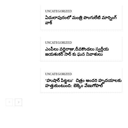
UNCATEGORIZED
ఏదులాపురంలో మంత్రి పొంగులేటి మార్నింగ్
వాక్
UNCATEGORIZED
ఎంపీలు వద్దిరాజు,దీవకొండలు స్వర్గీయ
జయశంకర్ సార్ కు ఘన నివాళులు
UNCATEGORIZED
‘హుషార్‌ పిట్టలు’ చిత్రం అందరి హృదయాలకు
హత్తుకుంటుంది: బెక్కెం వేణుగోపాల్‌