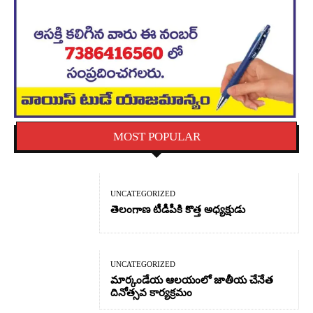
MOST POPULAR
UNCATEGORIZED
తెలంగాణ టీడీపీకి కొత్త అధ్యక్షుడు
UNCATEGORIZED
మార్కండేయ ఆలయంలో జాతీయ చేనేత
దినోత్సవ కార్యక్రమం