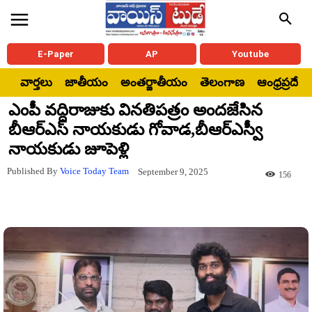
E-Paper
AP
Youtube
వార్తలు
జాతీయం
అంతర్జాతీయం
తెలంగాణ
ఆంధ్రప్రదేశ్
ఎంపీ వద్దిరాజుకు వినతిపత్రం అందజేసిన
బీఆర్ఎస్ నాయకుడు గోవాడ,బీఆర్ఎస్వీ
నాయకుడు జూపెళ్లి
Published By
Voice Today Team
September 9, 2025
156