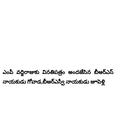
ఎంపీ వద్దిరాజుకు వినతిపత్రం అందజేసిన బీఆర్ఎస్
నాయకుడు గోవాడ,బీఆర్ఎస్వీ నాయకుడు జూపెళ్లి