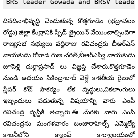
BRS leader Gowada and BRSV leade
దినదినాభివృద్ధి చెందుతున్న కొత్తగూడెం (భద్రాచలం
రోడ్డు) జిల్లా కేంద్రానికి స్పీడ్ ట్రైయిన్ వేయించాల్సిందిగా
రాజ్యసభ సభ్యులు వద్దిరాజు రవిచంద్రకు బీఆర్ఎస్
నాయకుడు గోవాడ గుణ చరిత్,బీఆర్ఎస్వీ నాయకుడు
జూపెళ్లి దుర్గాప్రసాద్ లు విజ్ఞప్తి చేశారు.కొత్తగూడెం
నుండి ఉదయం సికింద్రాబాద్ వెళ్లే కాకతీయ రైలులో
స్లీపర్ కోచ్ సౌకర్యం లేక వృద్ధులు,వికలాంగులు
ఇబ్బందులు పడుతున్న విషయాన్ని వారు ఎంపీ
రవిచంద్ర దృష్టికి తెచ్చారు.ఈ మేరకు వారు ఎంపీ
రవిచంద్రను మంగళవారం బంజారాహిల్స్ ఎమ్మెల్యే
కాలనీలోని క్యాంప్ కార్యాలయంలో