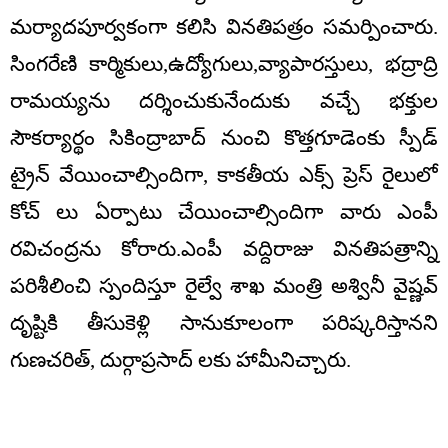
మర్యాదపూర్వకంగా కలిసి వినతిపత్రం సమర్పించారు.
సింగరేణి కార్మికులు,ఉద్యోగులు,వ్యాపారస్తులు, భద్రాద్రి
రామయ్యను దర్శించుకునేందుకు వచ్చే భక్తుల
సౌకర్యార్థం సికింద్రాబాద్ నుంచి కొత్తగూడెంకు స్పీడ్
ట్రైన్ వేయించాల్సిందిగా, కాకతీయ ఎక్స్ ప్రెస్ రైలులో
కోచ్ లు ఏర్పాటు చేయించాల్సిందిగా వారు ఎంపీ
రవిచంద్రను కోరారు.ఎంపీ వద్దిరాజు వినతిపత్రాన్ని
పరిశీలించి స్పందిస్తూ రైల్వే శాఖ మంత్రి అశ్వినీ వైష్ణవ్
దృష్టికి తీసుకెళ్లి సానుకూలంగా పరిష్కరిస్తానని
గుణచరిత్, దుర్గాప్రసాద్ లకు హామీనిచ్చారు.