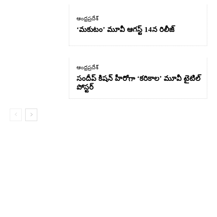
ఆంధ్రప్రదేశ్
‘మకుటం’ మూవీ ఆగస్ట్ 14న రిలీజ్
ఆంధ్రప్రదేశ్
సందీప్ కిషన్ హీరోగా ‘కరికాల’ మూవీ టైటిల్
పోస్టర్