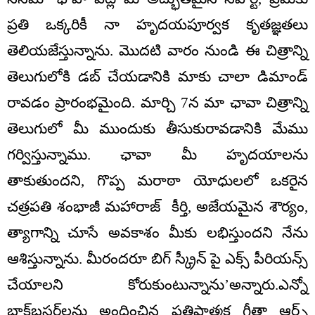
ప్రతి ఒక్కరికీ నా హృదయపూర్వక కృతజ్ఞతలు
తెలియజేస్తున్నాను. మొదటి వారం నుండి ఈ చిత్రాన్ని
తెలుగులోకి డబ్ చేయడానికి మాకు చాలా డిమాండ్
రావడం ప్రారంభమైంది. మార్చి 7న మా ఛావా చిత్రాన్ని
తెలుగులో మీ ముందుకు తీసుకురావడానికి మేము
గర్విస్తున్నాము. ఛావా మీ హృదయాలను
తాకుతుందని, గొప్ప మరాఠా యోధులలో ఒకరైన
చత్రపతి శంభాజీ మహారాజ్ కీర్తి, అజేయమైన శౌర్యం,
త్యాగాన్ని చూసే అవకాశం మీకు లభిస్తుందని నేను
ఆశిస్తున్నాను. మీరందరూ బిగ్ స్క్రీన్ పై ఎక్స్ పీరియన్స్
చేయాలని కోరుకుంటున్నాను’అన్నారు.ఎన్నో
బ్లాక్‌బస్టర్‌లను అందించిన ప్రతిష్టాత్మక గీతా ఆర్ట్స్