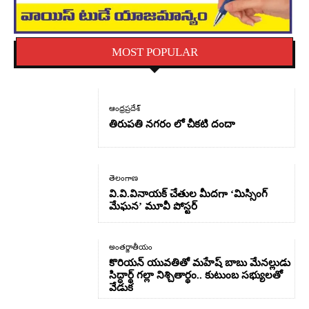
MOST POPULAR
ఆంధ్రప్రదేశ్
తిరుపతి నగరం లో చీకటి దందా
తెలంగాణ
వి.వి.వినాయక్ చేతుల మీదగా ‘మిస్సింగ్
మేఘన’ మూవీ పోస్టర్
అంతర్జాతీయం
కొరియన్ యువతితో మహేష్ బాబు మేనల్లుడు
సిద్ధార్థ్ గల్లా నిశ్చితార్థం.. కుటుంబ సభ్యులతో
వేడుక