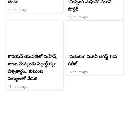
దందా
‘మిస్సింగ్ మేఘన’ మూవీ
పోస్టర్
14 hours ago
15 hours ago
కొరియన్ యువతితో మహేష్
‘మకుటం’ మూవీ ఆగస్ట్ 14న
బాబు మేనల్లుడు సిద్ధార్థ్ గల్లా
రిలీజ్
నిశ్చితార్థం.. కుటుంబ
15 hours ago
సభ్యులతో వేడుక
15 hours ago