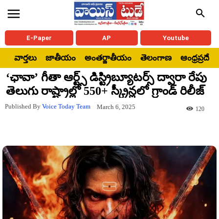
E-Paper
AP
Youtube
వార్తలు
జాతీయం
అంతర్జాతీయం
తెలంగాణ
ఆంధ్రప్రదేశ్
‘ఛావా’ గీతా ఆర్ట్స్ డిస్ట్రిబ్యూటర్స్ ద్వారా రేపు
తెలుగు రాష్ట్రాల్లో 550+ స్క్రీన్లలో గ్రాండ్ రిలీజ్
Published By
Voice Today Team
March 6, 2025
120