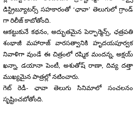
డిస్ట్రిబ్యూటర్స్ సహకారంతో ‘ఛావా’ తెలుగులో గ్రాండ్
గా రిలీజ్ కాబోతోంది.
ఆకట్టుకునే కథనం, అద్భుతమైన పెర్ఫార్మెన్స్, ఛత్రపతి
శంభాజీ మహారాజ్ వారసత్వానికి హృదయపూర్వక
నివాళిగా వుండే ఈ చిత్రంలో రష్మిక మందన్న, అక్షయ్
ఖన్నా, డయానా పెంటీ, అశుతోష్ రాణా, దివ్య దత్తా
ముఖ్యమైన పాత్రల్లో నటించారు.
గెట్ రెడీ- ఛావా తెలుగు సినిమాలో సంచలనం
సృష్టించబోతోంది.