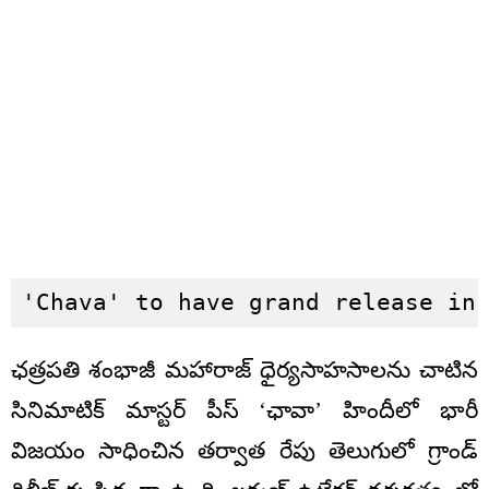
'Chava' to have grand release in
ఛత్రపతి శంభాజీ మహారాజ్ ధైర్యసాహసాలను చాటిన
సినిమాటిక్ మాస్టర్ పీస్ ‘ఛావా’ హిందీలో భారీ
విజయం సాధించిన తర్వాత రేపు తెలుగులో గ్రాండ్