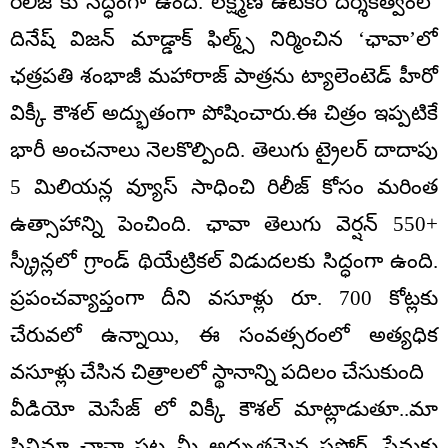
రిలీజ్ కు సిద్ధంగా ఉంది. లక్ష్మణ్ ఉటేకర్ దర్శకత్వంలో
దినేష్ విజన్ మాడ్డాక్ ఫిల్మ్స్ నిర్మించిన ‘ఛావా’లో
ఛత్రపతి శంభాజీ మహారాజ్ పాత్రను ట్యాలెంటెడ్ హీరో
విక్కీ కౌశల్ అద్భుతంగా పోషించారు.ఈ చిత్రం ఇప్పటికే
భారీ అంచనాలు నెలకొల్పింది. తెలుగు ట్రైలర్ దాదాపు
5 మిలియన్ల వ్యూస్ సాధించి రిలీజ్ కోసం మరింత
ఉత్సాహాన్ని పెంచింది. ఛావా తెలుగు వెర్షన్ 550+
స్క్రీన్లలో గ్రాండ్ థియేట్రికల్ విడుదలకు సిద్ధంగా ఉంది.
ప్రపంచవ్యాప్తంగా దీని వసూళ్లు రూ. 700 కోట్లకు
చేరువలో ఉన్నాయి, ఈ సంవత్సరంలో అత్యధిక
వసూళ్లు చేసిన చిత్రాలలో స్థానాన్ని పదిలం చేసుకుంది
వీడియో మెసేజ్ లో విక్కీ కౌశల్ మాట్లాడుతూ..మా
సినిమా ఛావా పట్ల మీ అద్భుతమైన సపోర్ట్, ప్రేమకు