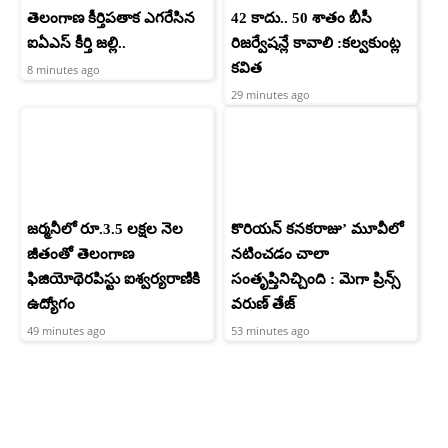
తెలంగాణ కీర్తిపతాక ఎగరేసిన
42 కాదు.. 50 శాతం బీసీ
ఐఏఎస్ కీర్తి జల్లి..
రిజర్వేషన్లే కావాలి :కల్వకుంట్ల
కవిత
8 minutes ago
29 minutes ago
జర్మనీలో రూ.3.5 లక్షల నెల
కొరియన్ కనకరాజు’ మూవీలో
జీతంతో తెలంగాణ
నటించడం చాలా
ఫిజియోథెరపిస్టు ఐశ్వర్యరాణికి
సంతృప్తినిచ్చింది : మెగా ప్రిన్స్
ఉద్యోగం
వరుణ్ తేజ్
49 minutes ago
53 minutes ago