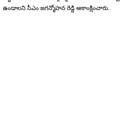
ఉండాలని సీఎం జగన్మోహన రెడ్డి ఆకాంక్షించారు..