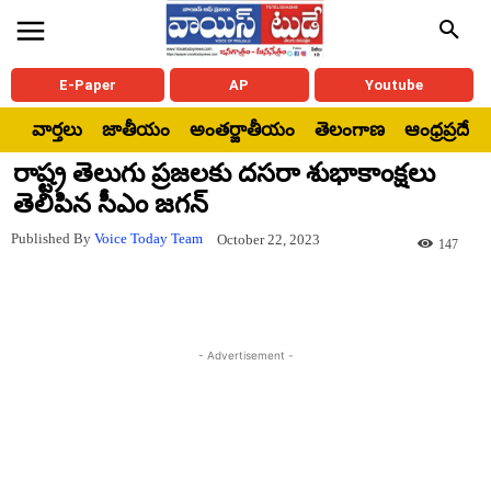
E-Paper
AP
Youtube
వార్తలు
జాతీయం
అంతర్జాతీయం
తెలంగాణ
ఆంధ్రప్రదేశ్
రాష్ట్ర తెలుగు ప్రజలకు దసరా శుభాకాంక్షలు
తెలిపిన సీఎం జ‌గ‌న్
Published By
Voice Today Team
October 22, 2023
147
- Advertisement -