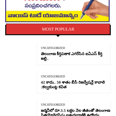
MOST POPULAR
UNCATEGORIZED
తెలంగాణ కీర్తిపతాక ఎగరేసిన ఐఏఎస్ కీర్తి
జల్లి..
UNCATEGORIZED
42 కాదు.. 50 శాతం బీసీ రిజర్వేషన్లే కావాలి
:కల్వకుంట్ల కవిత
UNCATEGORIZED
జర్మనీలో రూ.3.5 లక్షల నెల జీతంతో తెలంగాణ
ఫిజియోథెరపిస్టు ఐశ్వర్యరాణికి ఉద్యోగం