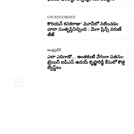
UNCATEGORIZED
కొరియన్ కనకరాజు’ మూవీలో నటించడం
చాలా సంతృప్తినిచ్చింది : మెగా ప్రిన్స్ వరుణ్
తేజ్
ఆంధ్రప్రదేశ్
ఎలా ఎదిగాడో… అంతకంటే వేగంగా పతనం:
ట్రెయినీ ఐపీఎస్ ఉదయ్ కృష్ణారెడ్డి కేసులో కొత్త
ట్విస్ట్‌లు