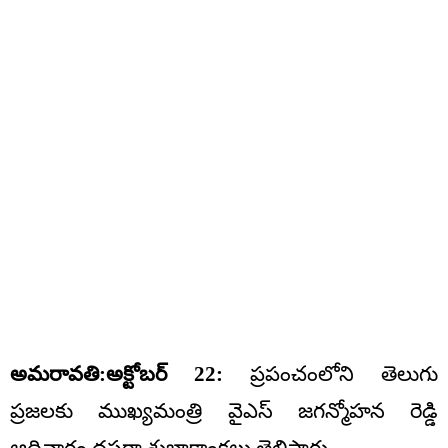
అమరావతి:అక్టోబర్ 22:
ప్రపంచంలోని తెలుగు
ప్రజలకు ముఖ్యమంత్రి వైఎస్‌ జగన్మోహన రెడ్డి