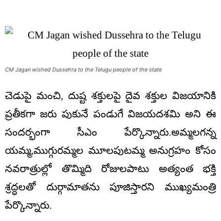
CM Jagan wished Dussehra to the Telugu people of the state
చెడుపై మంచి, దుష్ట శక్తులపై దైవ శక్తుల విజయానికి
ప్రతీకగా జరు పుకునే పండుగే విజయదశమి అని ఈ
సందర్భంగా సీఎం పేర్కొన్నారు.అమ్మలగన్న
యమ్మ,ముగ్గురమ్మల మూలపుటమ్మ అనుగ్రహం కోసం
నవరాత్రుల్లో తొమ్మిది రోజులపాటు అత్యంత భక్తి
శ్రద్ధలతో దుర్గామాతను పూజిస్తారని ముఖ్యమంత్రి
పేర్కొన్నారు.