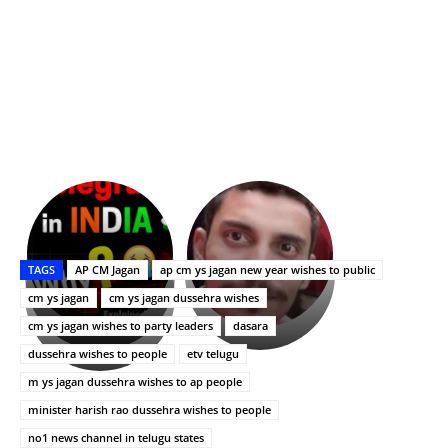
భగవంతుని
కేజీఎఫ్
ప్రసాదం
Upasana:
సినిమాతో
తీర్థం..తులసీదళం
భర్తపై
పాన్
TAGS
AP CM Jagan
ap cm ys jagan new year wishes to public
లేకుండా
రివెంజ్
ఇండియా
అసంపూర్ణం
తీర్చుకున్న
స్టార్
cm ys jagan
cm ys jagan dussehra wishes
ఉపాసన..
హీరోయిన్‏గా
cm ys jagan wishes to party leaders
dasara
పాపం
శ్రీనిధి
dussehra wishes to people
etv telugu
రామ్
శెట్టి.
చరణ్
m ys jagan dussehra wishes to ap people
minister harish rao dussehra wishes to people
no1 news channel in telugu states