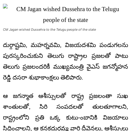
CM Jagan wished Dussehra to the Telugu people of the state
దుర్గాష్టమి, మహర్నవమి, విజయదశమి పండుగలను
పురస్కరించుకుని తెలుగు రాష్ట్రాల ప్రజలతో పాటు
తెలుగు ప్రజలందరికీ ముఖ్యమంత్రి వైఎస్‌ జగన్మోహన
రెడ్డి దసరా శుభాకాంక్షలు తెలిపారు.
ఆ జగన్మాత ఆశీస్సులతో రాష్ట్ర ప్రజలంతా సుఖ
శాంతులతో, సిరి సంపదలతో తులతూగాలని,
రాష్ట్రంలోని ప్రతి ఒక్క కుటు-ంబానికి విజయాలు
సిద్ధించాలని, ఆ కనకదుర్గమ్మ వారి దీవెనలు, ఆశీస్సులు