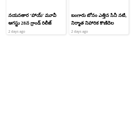
నయనతార ‘హాయ్’ మూవీ
బంగారు బోనం ఎత్తిన సినీ నటి,
ఆగస్టు 28న గ్రాండ్ రిలీజ్
నిర్మాత నిహారిక కొణిదెల
2 days ago
2 days ago