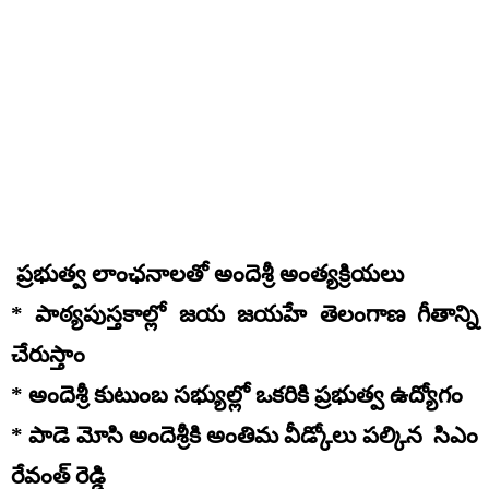
ప్రభుత్వ లాంఛనాలతో అందెశ్రీ అంత్యక్రియలు
* పాఠ్యపుస్తకాల్లో జయ జయహే తెలంగాణ గీతాన్ని
చేరుస్తాం
* అందెశ్రీ కుటుంబ సభ్యుల్లో ఒకరికి ప్రభుత్వ ఉద్యోగం
* పాడె మోసి అందెశ్రీకి అంతిమ వీడ్కోలు పల్కిన సిఎం
రేవంత్ రెడ్డి