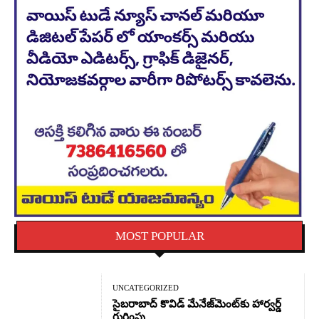
MOST POPULAR
UNCATEGORIZED
సైబరాబాద్‌ కొవిడ్‌ మేనేజ్‌మెంట్‌కు హార్వర్డ్‌
గుర్తింపు