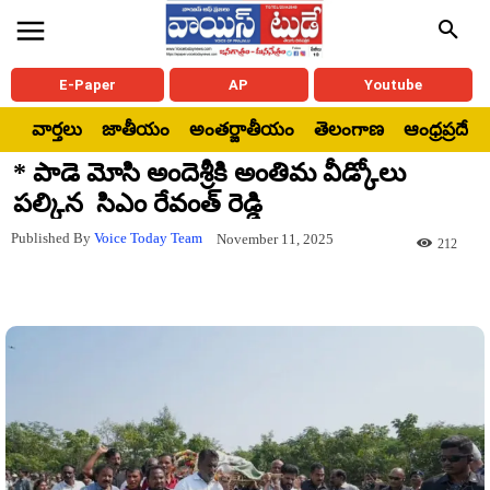
E-Paper
AP
Youtube
వార్తలు
జాతీయం
అంతర్జాతీయం
తెలంగాణ
ఆంధ్రప్రదేశ్
* పాడె మోసి అందెశ్రీకి అంతిమ వీడ్కోలు
పల్కిన సిఎం రేవంత్ రెడ్డి
Published By
Voice Today Team
November 11, 2025
212