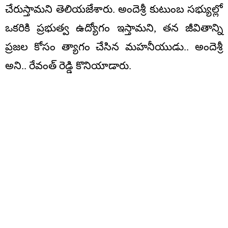
చేరుస్తామని తెలియజేశారు. అందెశ్రీ కుటుంబ సభ్యుల్లో
ఒకరికి ప్రభుత్వ ఉద్యోగం ఇస్తామని, తన జీవితాన్ని
ప్రజల కోసం త్యాగం చేసిన మహనీయుడు.. అందెశ్రీ
అని.. రేవంత్ రెడ్డి కొనియాడారు.