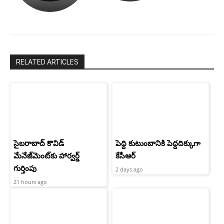
రామ్
శెట్టి.
చరణ్
RELATED ARTICLES
సైబరాబాద్‌ కొవిడ్‌
పెద్ది కుటుంబానికి పెద్దదిక్కుగా
మేనేజ్‌మెంట్‌కు హార్వర్డ్‌
కేసీఆర్
గుర్తింపు
2 days ago
21 hours ago