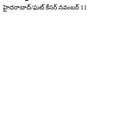
హైదరాబాద్/ఘట్ కేసర్ నవంబర్ 11