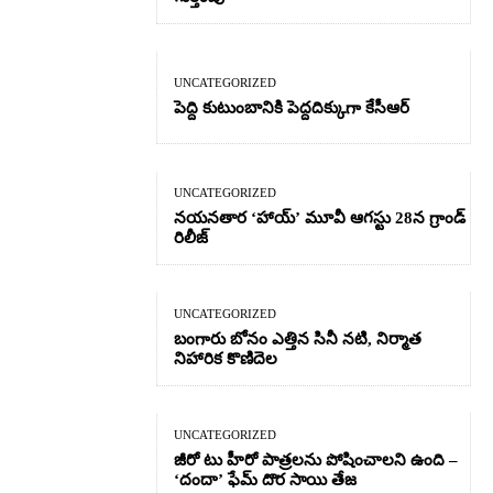
UNCATEGORIZED
పెద్ది కుటుంబానికి పెద్దదిక్కుగా కేసీఆర్
UNCATEGORIZED
నయనతార ‘హాయ్’ మూవీ ఆగస్టు 28న గ్రాండ్
రిలీజ్
UNCATEGORIZED
బంగారు బోనం ఎత్తిన సినీ నటి, నిర్మాత
నిహారిక కొణిదెల
UNCATEGORIZED
జీరో టు హీరో పాత్రలను పోషించాలని ఉంది –
‘దందా’ ఫేమ్ దొర సాయి తేజ