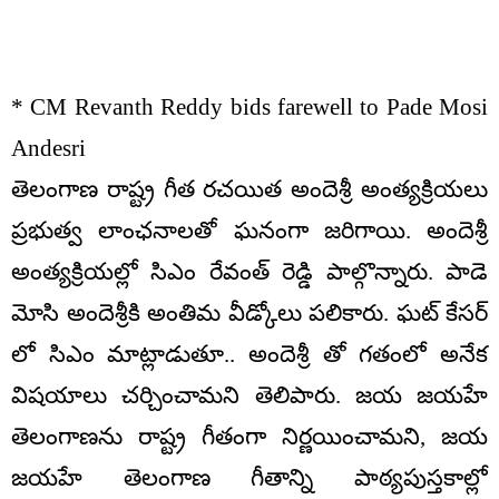
* CM Revanth Reddy bids farewell to Pade Mosi
Andesri
తెలంగాణ రాష్ట్ర గీత రచయిత అందెశ్రీ అంత్యక్రియలు
ప్రభుత్వ లాంఛనాలతో ఘనంగా జరిగాయి. అందెశ్రీ
అంత్యక్రియల్లో సిఎం రేవంత్ రెడ్డి పాల్గొన్నారు. పాడె
మోసి అందెశ్రీకి అంతిమ వీడ్కోలు పలికారు. ఘట్ కేసర్
లో సిఎం మాట్లాడుతూ.. అందెశ్రీ తో గతంలో అనేక
విషయాలు చర్చించామని తెలిపారు. జయ జయహే
తెలంగాణను రాష్ట్ర గీతంగా నిర్ణయించామని, జయ
జయహే తెలంగాణ గీతాన్ని పాఠ్యపుస్తకాల్లో