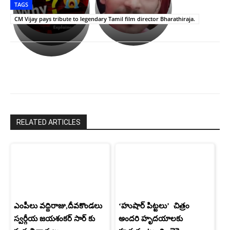
TAGS
లేకుండా
రివెంజ్
ఇండియా
అసంపూర్ణం
తీర్చుకున్న
స్టార్
CM Vijay pays tribute to legendary Tamil film director Bharathiraja.
ఉపాసన..
హీరోయిన్‏గా
పాపం
శ్రీనిధి
రామ్
శెట్టి.
చరణ్
RELATED ARTICLES
ఎంపీలు వద్దిరాజు,దీవకొండలు
‘హుషార్‌ పిట్టలు’ చిత్రం
స్వర్గీయ జయశంకర్ సార్ కు
అందరి హృదయాలకు