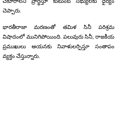
చేకూరాలని ప్రార్థిస్తూ కుటుంబ సభ్యులకు ధైర్యం
చెప్పారు.
భారతీరాజా మరణంతో తమిళ సినీ పరిశ్రమ
విషాదంలో మునిగిపోయింది. పలువురు సినీ, రాజకీయ
ప్రముఖులు ఆయనకు నివాళులర్పిస్తూ సంతాపం
వ్యక్తం చేస్తున్నారు.