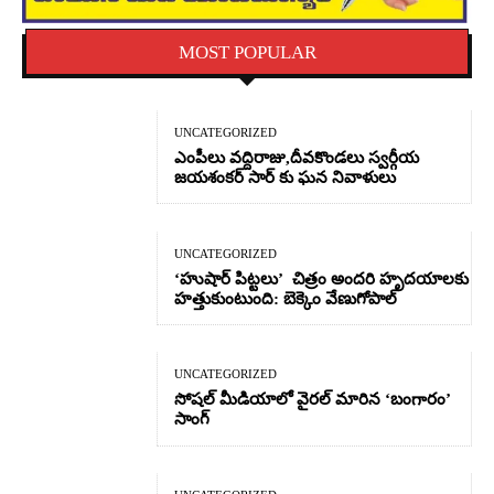
MOST POPULAR
UNCATEGORIZED
ఎంపీలు వద్దిరాజు,దీవకొండలు స్వర్గీయ
జయశంకర్ సార్ కు ఘన నివాళులు
UNCATEGORIZED
‘హుషార్‌ పిట్టలు’ చిత్రం అందరి హృదయాలకు
హత్తుకుంటుంది: బెక్కెం వేణుగోపాల్‌
UNCATEGORIZED
సోషల్ మీడియాలో వైరల్ మారిన ‘బంగారం’
సాంగ్