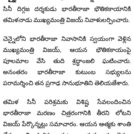
సినీ దిగ్గజ దర్శకుడు భారతీరాజా భౌతికకాయానికి
తమిళనాడు ముఖ్యమంత్రి విజయ్ నివాళులర్పించారు.
చెన్నైలోని భారతీరాజా నివాసానికి స్వయంగా వెళ్లిన
ముఖ్యమంత్రి విజయ్, ఆయన భౌతికకాయంపై
పూలమాల వేసి తుది శ్రద్ధాంజలి ఘటించారు.
అనంతరం భారతీరాజా కుటుంబ సభ్యులను
పరామర్శించి తన ప్రగాఢ సానుభూతిని తెలియజేశారు.
తమిళ సినీ పరిశ్రమకు విశిష్ట సేవలందించిన
భారతీరాజా మరణం చిత్రరంగానికి తీరని లోటని
విజయ్ పేర్కొన్నట్లు సమాచారం. ఆయన ఆత్మకు శాంతి