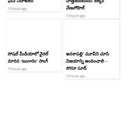
ఘన నివాళులు
హత్తుకుంటుంది: బెక్కెం
వేణుగోపాల్‌
13 hours ago
13 hours ago
సోషల్ మీడియాలో వైరల్
అనకాపల్లి’ మూవీని చూసి
మారిన ‘బంగారం’ సాంగ్
విజయాన్ని అందించాలి –
సోనూ సూద్
13 hours ago
13 hours ago