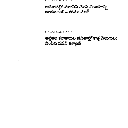
UNCATEGORIZED
అనకాపల్లి’ మూవీని చూసి విజయాన్ని
అందించాలి – సోనూ సూద్
UNCATEGORIZED
అల్లికల కళాకారుల జీవితాల్లో కొత్త వెలుగులు
నింపిన పవన్ కళ్యాణ్