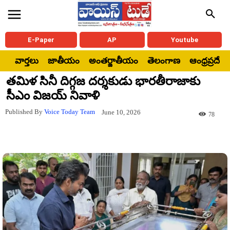
E-Paper
AP
Youtube
వార్తలు
జాతీయం
అంతర్జాతీయం
తెలంగాణ
ఆంధ్రప్రదేశ్
తమిళ సినీ దిగ్గజ దర్శకుడు భారతీరాజాకు
సీఎం విజయ్ నివాళి
Published By
Voice Today Team
June 10, 2026
78