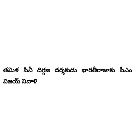
తమిళ సినీ దిగ్గజ దర్శకుడు భారతీరాజాకు సీఎం
విజయ్ నివాళి