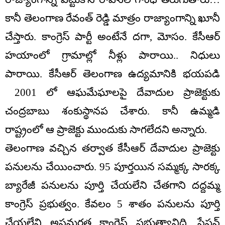
కానీ తెలంగాణ రేవంత్ రెడ్డి మాత్రం రాజ్యాంగాన్ని ఖూనీ
చేస్తారు. కాంగ్రెస్ పార్టీ అంటేనే దగా, మోసం. కేసీఆర్
హయాంలో గ్రామాల్లో నీళ్లు పారాయి.. నిధులు
పారాయి. కేసీఆర్ తెలంగాణ ఉద్యమానికి భయపడి
2001 లో ఆఘమేఘాలపై దేవాదుల ప్రాజెక్టుకు
చంద్రబాబు శంకుస్థానప చేశారు. కానీ ఉమ్మడి
రాష్ట్రంలో ఆ ప్రాజెక్టు ముందుకు సాగలేదని అన్నారు.
తెలంగాణ వచ్చిన తర్వాత కేసీఆర్ దేవాదుల ప్రాజెక్టు
పనులను చేయించారు. 95 పూర్తయిన సమ్మక్క సారక్క
బ్యారేజీ పనులను పూర్తి చేయలేని చేతగాని దద్దమ్మ
కాంగ్రెస్ ప్రభుత్వం. కేవలం 5 శాతం పనులను పూర్తి
చేయలేని అసమర్థత కాంగ్రెస్ ప్రభుత్వానిది. స్టేషన్