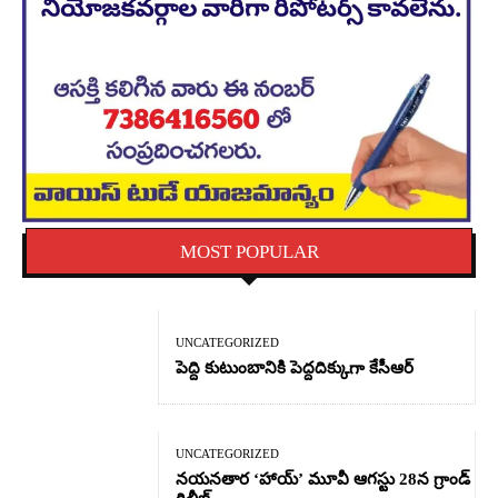
MOST POPULAR
UNCATEGORIZED
పెద్ది కుటుంబానికి పెద్దదిక్కుగా కేసీఆర్
UNCATEGORIZED
నయనతార ‘హాయ్’ మూవీ ఆగస్టు 28న గ్రాండ్