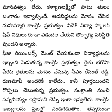
మానవత్వం లేదు. కళ్యాణలక్ష్మీతో పాటు తులం
బంగారం ఇవ్వాల్సిందే. ఆడబిడ్డలను మోసం చేసిన
మహమ్మారి కాంగ్రెస్ ప్రభుత్వం. విదేశీ విద్యా స్కాలర్
షిప్ నిధులు కూడా విడుదల చేయని దౌర్భాగ్య పరిస్థితి
వుందని అన్నారు.
ఫీజు రియింబర్స్ మెంట్ చేయకుండా విద్యార్థులను
ఇబ్బంది పెడుతున్న కాంగ్రెస్ ప్రభుత్వం. రైతు భరోసా
పేరిట రైతులను మోసం చేస్తున్న సీఎం రేవంత్ రెడ్డి.
రుణమాఫీ అందరికీ కాలేదు.. కానీ పూర్తయిందని
గొప్పలు చెబుతున్న ప్రభుత్వం. సంక్రాంతి నుంచి
సన్నబియ్యం ఇస్తామని చెప్పి ఇంకా ఇవ్వలేదు. కాంగ్రెస్
అబద్దాలను ప్రజల్లో ఎండగడుతాం. తప్పకుండా