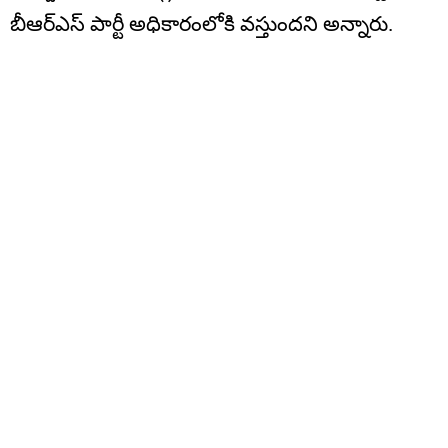
బీఆర్ఎస్ పార్టీ అధికారంలోకి వస్తుందని అన్నారు.