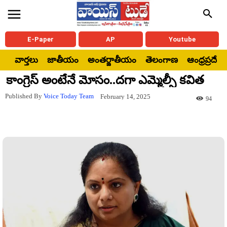
E-Paper
AP
Youtube
వార్తలు
జాతీయం
అంతర్జాతీయం
తెలంగాణ
ఆంధ్రప్రదేశ్
కాంగ్రెస్ అంటేనే మోసం..దగా ఎమ్మెల్సీ కవిత
Published By
Voice Today Team
February 14, 2025
94