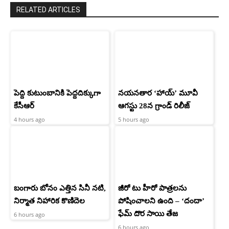
RELATED ARTICLES
పెద్ది కుటుంబానికి పెద్దదిక్కుగా
నయనతార ‘హాయ్’ మూవీ
కేసీఆర్
ఆగస్టు 28న గ్రాండ్ రిలీజ్
4 hours ago
5 hours ago
బంగారు బోనం ఎత్తిన సినీ నటి,
జీరో టు హీరో పాత్రలను
నిర్మాత నిహారిక కొణిదెల
పోషించాలని ఉంది – ‘దందా’
ఫేమ్ దొర సాయి తేజ
6 hours ago
6 hours ago