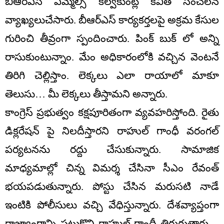
బీఆర్ఎస్ ఎమ్మెల్సీ కల్వకుంట్ల కవిత సంచలన
వ్యాఖ్యలుచేసారు. బీఆర్ఎస్ కార్యకర్తలపై అక్రమ కేసుల
గురించి తీవ్రంగా స్పందించారు. పింక్ బుక్ లో అన్ని
రాసుకుంటున్నాం. మేం అధికారంలోకి వచ్చిన వెంటనే
తిరిగి చెల్లిస్తాం. లెక్కలు ఎలా రాయాలో మాకూ
తెలుసు… మీ లెక్కలు తీస్తామని అన్నారు.
కాంగ్రెస్ ప్రభుత్వం కక్షపూరితంగా వ్యవహరిస్తోంది. రైతు
డిక్లరేషన్ పై నిలదీస్తారని రాహుల్ గాంధీ వరంగల్
పర్యటనను రద్దు చేసుకున్నారు. సామాజిక
మాధ్యమాల్లో చిన్న విమర్శ చేసినా సీఎం రేవంత్
భయపడుతున్నారు. పోస్టు చేసిన మరుసటి నాడే
ఇంటికి పోలీసులు వచ్చి వేధిస్తున్నారు. దేశవ్యాప్తంగా
రాజ్యాంగాన్ని పట్టుకొని రాహుల్ గాంధీ తిరుగుతారు…