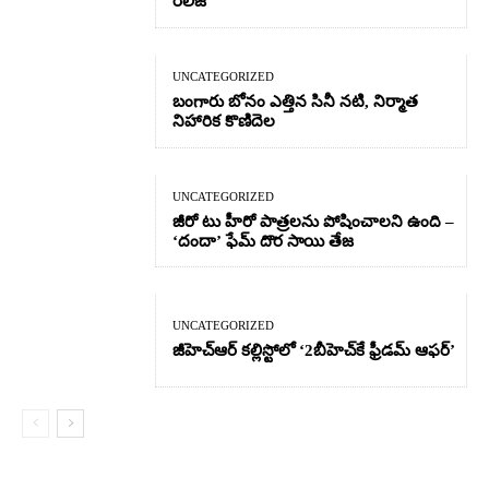
రిలీజ్
UNCATEGORIZED
బంగారు బోనం ఎత్తిన సినీ నటి, నిర్మాత
నిహారిక కొణిదెల
UNCATEGORIZED
జీరో టు హీరో పాత్రలను పోషించాలని ఉంది –
‘దందా’ ఫేమ్ దొర సాయి తేజ
UNCATEGORIZED
జీహెచ్ఆర్‌ కల్లిస్టోలో ‘2బీహెచ్‌కే ఫ్రీడమ్ ఆఫర్’