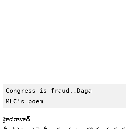
Congress is fraud..Daga

MLC's poem
హైదరాబాద్