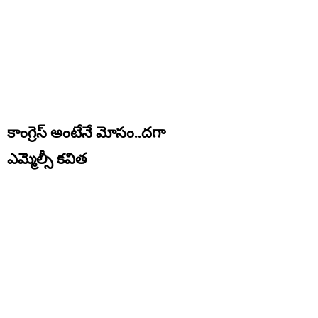
కాంగ్రెస్ అంటేనే మోసం..దగా
ఎమ్మెల్సీ కవిత