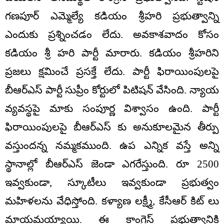
గణపూర్ ఎమ్మెల్యే కడియం శ్రీహరి ప్రభుత్వాన్ని
ఎందుకు ప్రశ్నించడం లేదు. అవకాశవాదం కోసం
కడియం శ్రీ హరి పార్టీ మారారు. కడియం శ్రీహరిని
ప్రజలు క్షమించే ప్రసక్తే లేదు. పార్టీ ఫిరాయింపులపై
బీఆర్ఎస్ పార్టీ సుప్రీం కోర్టులో పిటిషన్ వేసింది. న్యాయ
వ్యవస్థపై మాకు సంపూర్ణ విశ్వాసం ఉంది. పార్టీ
ఫిరాయింపులపై బీఆర్ఎస్ కు అనుకూలమైన తీర్పు
వస్తుందన్న నమ్మకముంది. ఉప ఎన్నిక వస్తే అన్ని
స్థానాల్లో బీఆర్ఎస్ జెండా ఎగరేస్తుంది. రూ 2500
ఇవ్వకుండా, స్కూటీలు ఇవ్వకుండా ప్రభుత్వం
మహిళలను వేధిస్తోంది. కళ్యాణ లక్ష్మీ, కేసీఆర్ కిట్ లు
మాయమయ్యాయి. ఈ కాంగ్రెస్ ప్రభుత్వానికి