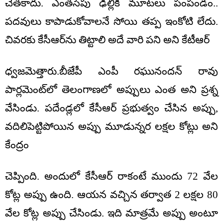
చేత‌కాదు. ఎంత‌సేపు ఢిల్లీకి మూట‌లు పంపండం..
ప‌దవులు కాపాడుకోవాల‌నే సోయి త‌ప్ప ఇంకోటి లేదు.
చివ‌ర‌కు కేసీఆర్‌ను తిట్టాలి అదే వారి ప‌ని అని కేటీఆర్
ధ్వ‌జ‌మెత్తారు.బీజేపీ ఎంపీ ర‌ఘునంద‌న్ రావు
పార్ల‌మెంట్‌లో తెలంగాణ‌లో అప్పులు ఎంత అని ప్ర‌శ్న
వేసిండు. ప‌దేండ్ల‌లో కేసీఆర్ ప్ర‌భుత్వం చేసిన అప్పు,
వ‌దిలిపెట్టిపోయిన అప్పు మూడున్న‌ర ల‌క్ష‌ల కోట్లు అని
కేంద్రం
చెప్పింది. అందులో కేసీఆర్ రాకంటే ముందు 72 వేల
కోట్ల అప్పు ఉంది. ఆయ‌న వ‌చ్చిన త‌ర్వాత 2 ల‌క్ష‌ల 80
వేల కోట్ల అప్పు చేసిండు. ఇది మాత్ర‌మే అప్పు అంటూ