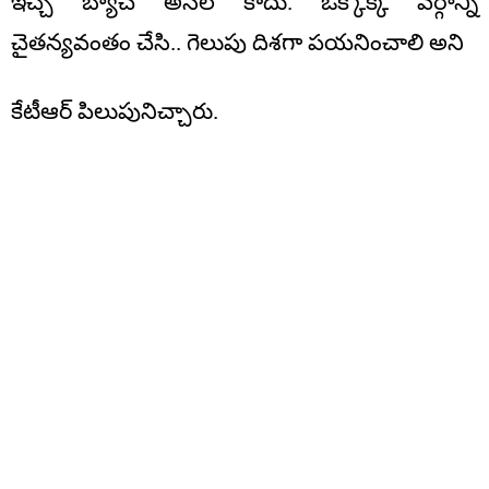
ఇచ్చే బ్యాచ్ అస‌లే కాదు. ఒక్కొక్క వ‌ర్గాన్ని
చైత‌న్య‌వంతం చేసి.. గెలుపు దిశ‌గా ప‌య‌నించాలి అని
కేటీఆర్ పిలుపునిచ్చారు.