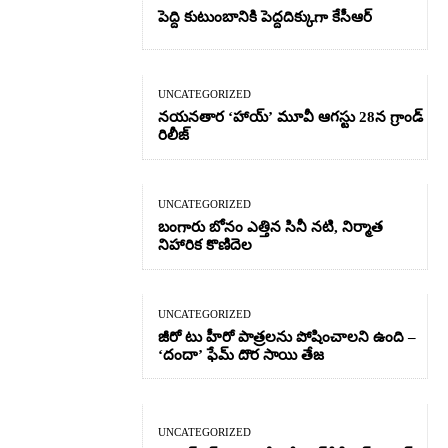
పెద్ది కుటుంబానికి పెద్దదిక్కుగా కేసీఆర్
UNCATEGORIZED
నయనతార ‘హాయ్’ మూవీ ఆగస్టు 28న గ్రాండ్
రిలీజ్
UNCATEGORIZED
బంగారు బోనం ఎత్తిన సినీ నటి, నిర్మాత
నిహారిక కొణిదెల
UNCATEGORIZED
జీరో టు హీరో పాత్రలను పోషించాలని ఉంది –
‘దందా’ ఫేమ్ దొర సాయి తేజ
UNCATEGORIZED