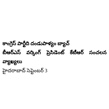
కాంగ్రెస్ పార్టీది దండుపాళ్యం బ్యాచ్
బీఆర్ఎస్ వ‌ర్కింగ్ ప్రెసిడెంట్ కేటీఆర్ సంచల‌న
వ్యాఖ్య‌లు
హైద‌రాబాద్ సెప్టెంబర్ 3