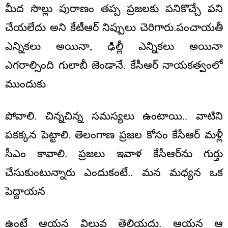
మీద సొల్లు పురాణం త‌ప్ప ప్ర‌జ‌ల‌కు ప‌నికొచ్చే ప‌ని
చేయ‌లేదు అని కేటీఆర్ నిప్పులు చెరిగారు.పంచాయ‌తీ
ఎన్నిక‌లు అయినా, ఢిల్లీ ఎన్నిక‌లు అయినా
ఎగ‌రాల్సింది గులాబీ జెండానే. కేసీఆర్ నాయ‌క‌త్వంలో
ముందుకు
పోవాలి. చిన్న‌చిన్న స‌మ‌స్య‌లు ఉంటాయి.. వాటిని
ప‌క‌క్క‌న పెట్టాలి. తెలంగాణ ప్ర‌జ‌ల కోసం కేసీఆర్ మ‌ళ్లీ
సీఎం కావాలి. ప్ర‌జ‌లు ఇవాళ కేసీఆర్‌ను గుర్తు
చేసుకుంటున్నారు ఎందుకంటే.. మ‌న మ‌ధ్య‌న ఒక
పెద్దాయ‌న
ఉంటే ఆయ‌న విలువ తెలియ‌దు. ఆయ‌న ఆ