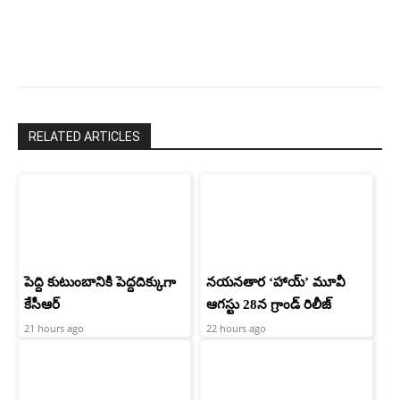
చరణ్
RELATED ARTICLES
పెద్ది కుటుంబానికి పెద్దదిక్కుగా
నయనతార ‘హాయ్’ మూవీ
కేసీఆర్
ఆగస్టు 28న గ్రాండ్ రిలీజ్
21 hours ago
22 hours ago