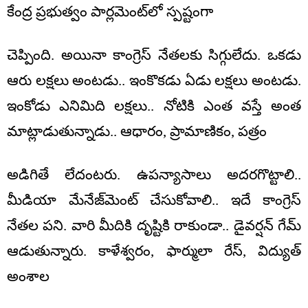
కేంద్ర ప్ర‌భుత్వం పార్ల‌మెంట్‌లో స్ప‌ష్టంగా
చెప్పింది. అయినా కాంగ్రెస్ నేత‌ల‌కు సిగ్గులేదు. ఒక‌డు
ఆరు ల‌క్ష‌లు అంట‌డు.. ఇంకొక‌డు ఏడు ల‌క్ష‌లు అంట‌డు.
ఇంకోడు ఎనిమిది ల‌క్ష‌లు.. నోటికి ఎంత వ‌స్తే అంత
మాట్లాడుతున్నాడు.. ఆధారం, ప్రామాణికం, ప‌త్రం
అడిగితే లేదంట‌రు. ఉప‌న్యాసాలు అద‌ర‌గొట్టాలి..
మీడియా మేనేజ్‌మెంట్ చేసుకోవాలి.. ఇదే కాంగ్రెస్
నేత‌ల ప‌ని. వారి మీదికి దృష్టికి రాకుండా.. డైవ‌ర్ష‌న్ గేమ్
ఆడుతున్నారు. కాళేశ్వ‌రం, ఫార్ములా రేస్, విద్యుత్
అంశాల