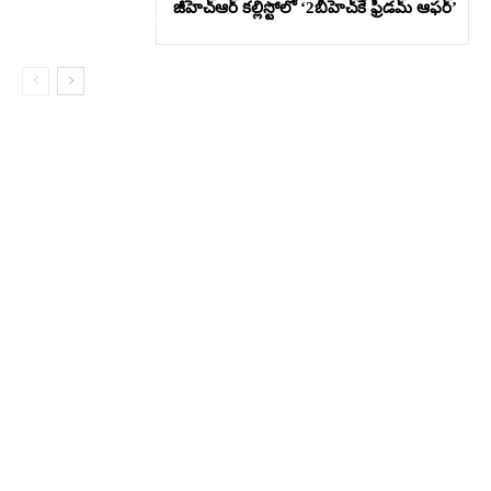
జీహెచ్ఆర్‌ కల్లిస్టోలో ‘2బీహెచ్‌కే ఫ్రీడమ్ ఆఫర్’