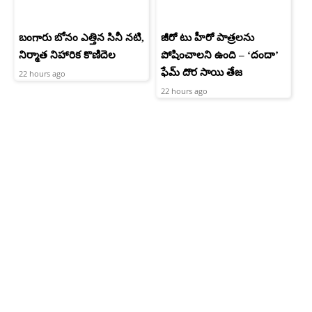
బంగారు బోనం ఎత్తిన సినీ నటి,
జీరో టు హీరో పాత్రలను
నిర్మాత నిహారిక కొణిదెల
పోషించాలని ఉంది – ‘దందా’
ఫేమ్ దొర సాయి తేజ
22 hours ago
22 hours ago