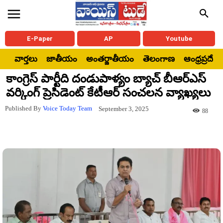
E-Paper
AP
Youtube
వార్తలు
జాతీయం
అంతర్జాతీయం
తెలంగాణ
ఆంధ్రప్రదేశ్
కాంగ్రెస్ పార్టీది దండుపాళ్యం బ్యాచ్ బీఆర్ఎస్
వ‌ర్కింగ్ ప్రెసిడెంట్ కేటీఆర్ సంచల‌న వ్యాఖ్య‌లు
Published By
Voice Today Team
September 3, 2025
88