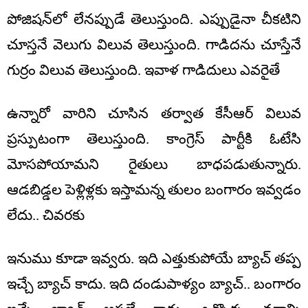
పోజిష‌న్‌లో లేన‌ప్పుడే తెలుస్తుంది. ఎప్పుడైనా చీక‌టిని
చూస్త‌నే వెలుగు విలువ తెలుస్తుంది. గాడిద‌ను చూస్తేనే
గుర్రం విలువ తెలుస్తుంది. ఇవాళ గాడిదులు ఎవ‌రైతే
ఉన్నారో వారిని చూసిన త‌ర్వాత కేసీఆర్ విలువ
ప్ర‌స్పుటంగా తెలుస్తుంది. కాంగ్రెస్ పార్టీకి ఓటేసి
మోస‌పోయామ‌ని రైతులు బాధ‌ప‌డుతున్నారు.
ఆడ‌బిడ్డ‌ల పెళ్లిళ్ల‌కు ఇస్తామ‌న్న తులం బంగారం ఇవ్వ‌డం
లేదు.. చివ‌ర‌కు
ఇనుము కూడా ఇవ్వ‌రు. ఇది ఎత్తుకుపోయే బ్యాచ్ త‌ప్ప
ఇచ్చే బ్యాచ్ కాదు. ఇది దండుపాళ్యం బ్యాచ్.. బంగారం