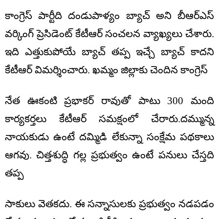
కాంగ్రెస్ పార్టీది దండుపాళ్యం బ్యాచ్ అని బీఆర్ఎస్
వ‌ర్కింగ్ ప్రెసిడెంట్ కేటీఆర్ సంచల‌న వ్యాఖ్య‌లు చేశారు.
ఇది ఎత్తుకుపోయే బ్యాచ్ త‌ప్ప ఇచ్చే బ్యాచ్ కాద‌ని
కేటీఆర్ విమ‌ర్శించారు. ఖ‌మ్మం జిల్లాకు చెందిన కాంగ్రెస్
నేత ఊకంటి ప్ర‌భాక‌ర్ రావుతో పాటు 300 మంది
కార్య‌క‌ర్త‌లు కేటీఆర్ స‌మ‌క్షంలో చేరారు.ద‌మ్మున్న
నాయ‌కుడు ఉంటే ద‌మ్మిడి లేకున్నా సంక్షేమ ప‌థ‌కాలు
ఆగ‌వు. చిత్త‌శుద్ధి గ‌ల్ల ప్ర‌భుత్వం ఉంటే ప‌నులు చేస్త‌ది
త‌ప్ప
సాకులు వెత‌క‌దు. ఈ స‌న్నాసుల‌కు ప్ర‌భుత్వం న‌డ‌ప‌డం