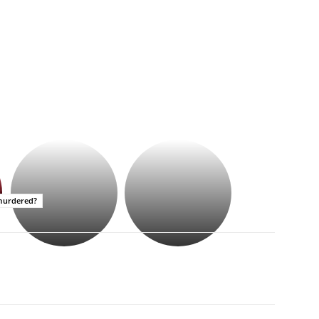
భగవంతుని
కేజీఎఫ్
ప్రసాదం
సినిమాతో
తీర్థం..తులసీదళం
పాన్
లేకుండా
ఇండియా
murdered?
అసంపూర్ణం
స్టార్
హీరోయిన్‏గా
శ్రీనిధి
శెట్టి.