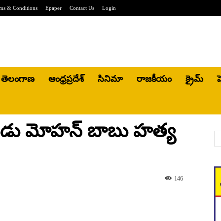
ms & Conditions
Epaper
Contact Us
Login
తెలంగాణ
ఆంధ్రప్రదేశ్
సినిమా
రాజకీయం
క్రైమ్
హ
ుడు మోహన్ బాబు హత్య
146