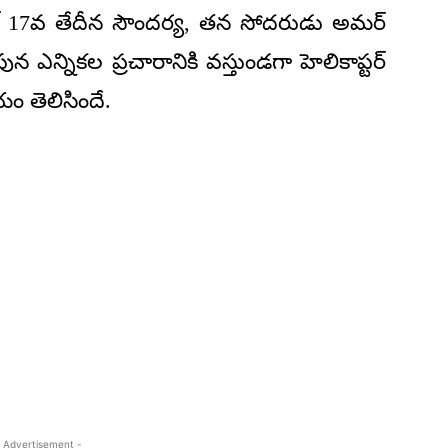
రిల్ 17వ తేదీన సౌందర్య, తన సోదరుడు అమర్
ున ఎన్నికల ప్రచారానికి వస్తుండగా హెలికాప్టర్
ం తెలిసిందే.
 Advertisement -