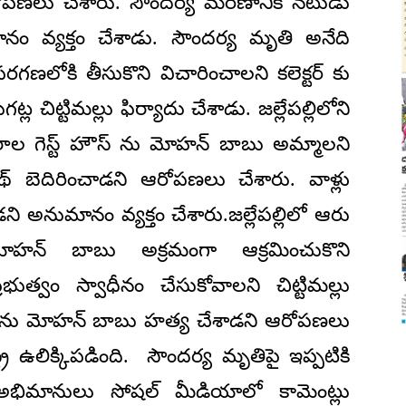
రోపణలు చేశారు. సౌందర్య మరణానికి నటుడు
వ్యక్తం చేశాడు. సౌందర్య మృతి అనేది
రగణలోకి తీసుకొని విచారించాలని కలెక్టర్ కు
గట్ల చిట్టిమల్లు ఫిర్యాదు చేశాడు. జల్లేపల్లిలోని
ాల గెస్ట్ హౌస్ ను మోహన్ బాబు అమ్మాలని
బెదిరించాడని ఆరోపణలు చేశారు. వాళ్లు
ని అనుమానం వ్యక్తం చేశారు.జల్లేపల్లిలో ఆరు
ోహన్ బాబు అక్రమంగా ఆక్రమించుకొని
్రభుత్వం స్వాధీనం చేసుకోవాలని చిట్టిమల్లు
దర్యను మోహన్ బాబు హత్య చేశాడని ఆరోపణలు
్రీ ఉలిక్కిపడింది. సౌందర్య మృతిపై ఇప్పటికి
ిమానులు సోషల్ మీడియాలో కామెంట్లు