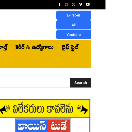
E-Paper
AP
Youtube
ెల్త్‌
కెరీర్ & ఉద్యోగాలు
లైఫ్ స్టైల్
Search