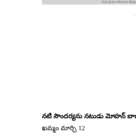
Did actor Mohan Bab
-
నటి సౌందర్యను నటుడు మోహన్ బా
ఖమ్మం మార్చి 12