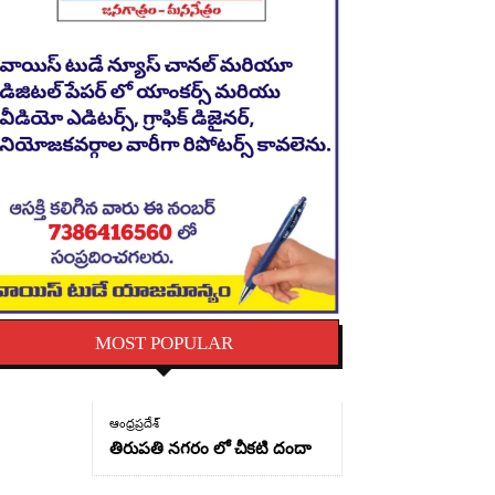
MOST POPULAR
ఆంధ్రప్రదేశ్
తిరుపతి నగరం లో చీకటి దందా