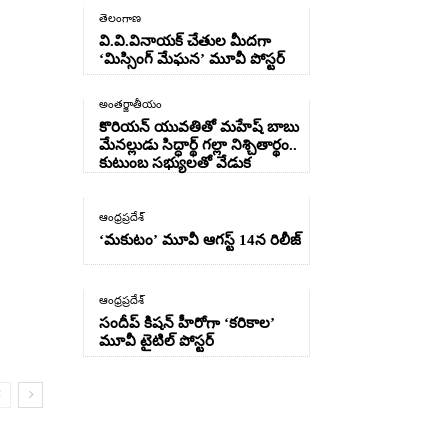
తెలంగాణ
వి.వి.వినాయక్ చేతుల మీదగా
‘మిస్సింగ్ మేఘన’ మూవీ పోస్టర్
అంతర్జాతీయం
కొరియన్ యువతితో మహేష్ బాబు
మేనల్లుడు సిద్ధార్థ్ గల్లా నిశ్చితార్థం..
కుటుంబ సభ్యులతో వేడుక
ఆంధ్రప్రదేశ్
‘మకుటం’ మూవీ ఆగస్ట్ 14న రిలీజ్
ఆంధ్రప్రదేశ్
సందీప్ కిషన్ హీరోగా ‘కరికాల’
మూవీ టైటిల్ పోస్టర్