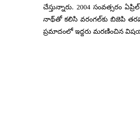
చేస్తున్నారు. 2004 సంవత్సరం ఏప్
నాథ్‌తో కలిసి వరంగల్‌కు బిజెపి తరప
ప్రమాదంలో ఇద్దరు మరణించిన విషయ
-