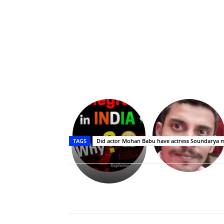
Upasana:
భర్తపై
రివెంజ్
TAGS
Did actor Mohan Babu have actress Soundarya 
తీర్చుకున్న
ఉపాసన..
పాపం
రామ్
చరణ్
Share