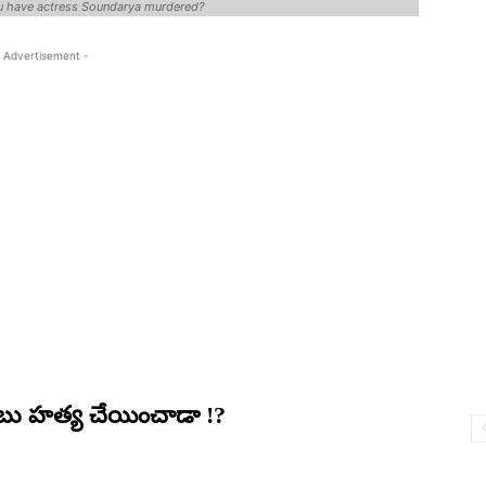
u have actress Soundarya murdered?
 Advertisement -
బు హత్య చేయించాడా !?