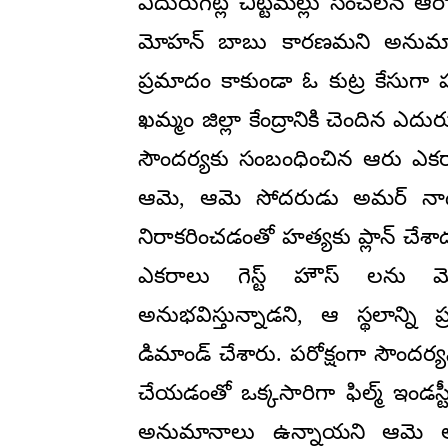
ఎదురుగట్ల చిట్టిమల్లు సంచలన ఆ
మోహన్ బాబు కారణమని అనుమానం 
ప్రమాదం కాకుండా ఓ కుట్ర కేసుగా ప
ఖమ్మం జిల్లా కేంద్రానికి చెందిన ఎదురు
సౌందర్యకు సంబంధించిన ఆరు ఎకర
ఆమె, ఆమె సోదరుడు అమర్ నాథ్ 
నిరాకరించడంతో హత్యకు ప్లాన్ చేశాడ
ఎకరాలు గెస్ట్ హౌస్ లను మ
అనుభవిస్తున్నాడని, ఆ స్థలాన్ని ప
డిమాండ్ చేశారు. పరోక్షంగా సౌం
చేయడంతో ఒక్కసారిగా ఫిల్మ్ ఇండస్ట
అనుమానాలు ఉన్నాయని ఆమె అభ