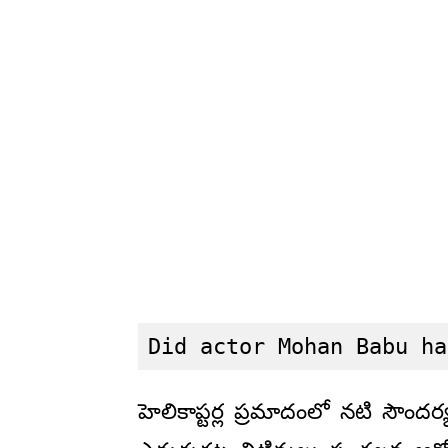
Did actor Mohan Babu ha
హెలికాప్టర్ల ప్రమాదంలో నటి సౌం