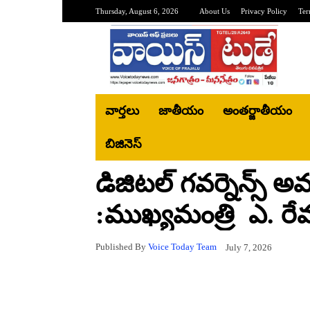
Thursday, August 6, 2026
About Us
Privacy Policy
Ter
వార్తలు
జాతీయం
అంతర్జాతీయం
బిజినెస్‌
డిజిటల్ గవర్నెన్స్
:ముఖ్యమంత్రి ఎ. రేవంత
Published By
Voice Today Team
July 7, 2026