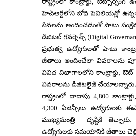
రాష్ట్రంలో కాంట్రాక్టు, ఔట్సోర్స
హెచ్ఆర్డీలోని బోధి పెవిలియన్లో ఉన
సేవలను అందించడంతో పాటు సంక్షేమ
డిజిటల్ గవర్నెన్స్ (Digital Gov
ప్రభుత్వ ఉద్యోగులతో పాటు కాంట్రా
జీతాలు అందించేలా వివరాలను పూర్తి
వివిధ విభాగాలలోని కాంట్రాక్టు, ఔట్
వివరాలను డిజిటలైజ్ చేయాలన్నారు
రాష్ట్రంలో దాదాపు 4,800 కాంట్రాక
4,300 ఏజెన్సీలు ఉద్యోగులకు ఈఎ
ముఖ్యమంత్రి దృష్టికి తెచ్చారు. 
ఉద్యోగులకు సమయానికి జీతాలు చెల్ల