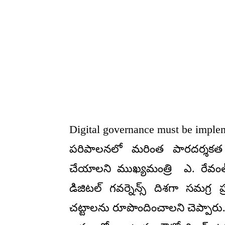
Digital governance must be imple
పరిపాలనలో మరింత పారదర్శకత కో
చేయాలని ముఖ్యమంత్రి ఎ. రేవంత్ ర
డిజిటల్ గవర్నెన్స్ దిశగా సమగ్ర
చట్టాలను రూపొందించాలని చెప్పారు