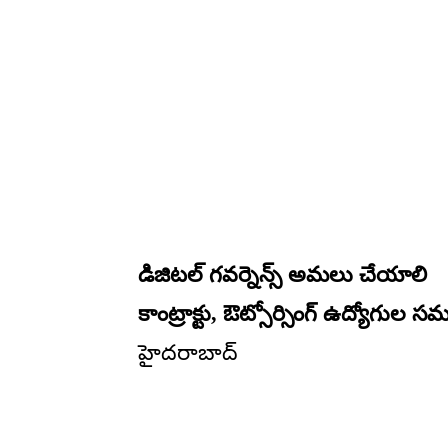
డిజిటల్ గవర్నెన్స్ అమలు చేయాలి
కాంట్రాక్టు, ఔట్సోర్సింగ్ ఉద్యోగుల స
హైదరాబాద్