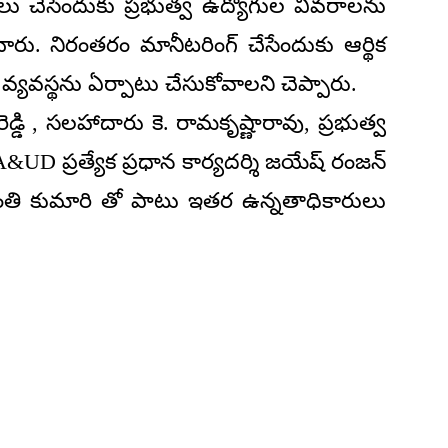
అమలు చేసేందుకు ప్రభుత్వ ఉద్యోగుల వివరాలను
రు. నిరంతరం మానీటరింగ్ చేసేందుకు ఆర్థిక
 వ్యవస్థను ఏర్పాటు చేసుకోవాలని చెప్పారు.
్డి , సలహాదారు కె. రామకృష్ణారావు, ప్రభుత్వ
&UD ప్రత్యేక ప్రధాన కార్యదర్శి జయేష్ రంజన్
 శాంతి కుమారి తో పాటు ఇతర ఉన్నతాధికారులు