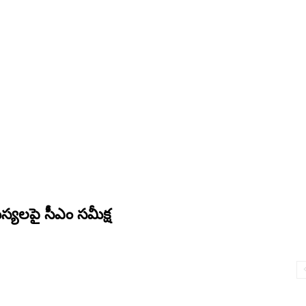
మస్యలపై సీఎం సమీక్ష