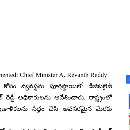
mented: Chief Minister A. Revanth Reddy
సం వ్యవస్థను పూర్తిస్థాయిలో డిజిటలైజ్
ెడ్డి అధికారులను ఆదేశించారు. రాష్ట్రంలో
 ప్రణాళికలను సిద్ధం చేసి అవసరమైన మేరకు
.