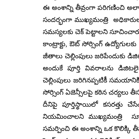
ఈ అంశాన్ని తీవ్రంగా పరిగణించి అల
సందర్భంగా ముఖ్యమంత్రి అధికారులను
సమస్యలకు చెక్ పెట్టాలని సూచించార
కాంట్రాక్టు, ఔట్ సోర్సింగ్ ఉద్యోగుల
జీతాలు చెల్లింపులు జరిపేందుకు డి
అందుకే పూర్తి వివరాలను డిజిటల
చెల్లింపులు జరిగినప్పటికీ సమయానికి 
సోర్సింగ్ ఏజెన్సీలపై కఠిన చర్యలు 
దీనిపై పూర్తిస్థాయిలో కసరత్తు చ
నియమించాలని ముఖ్యమంత్రి సూచి
సమర్పించి ఈ అంశాన్ని ఒక కొలిక్కి 