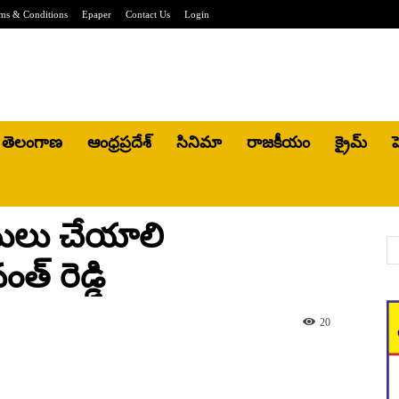
ms & Conditions
Epaper
Contact Us
Login
తెలంగాణ
ఆంధ్రప్రదేశ్
సినిమా
రాజకీయం
క్రైమ్
హ
 అమలు చేయాలి
్ రెడ్డి
20