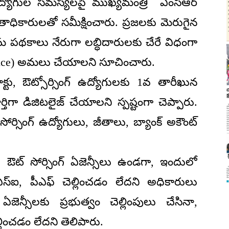
ింగ్ ఉద్యోగుల సమస్యలపై ముఖ్యమంత్రి ఎంసీఆర్
్నతాధికారులతో సమీక్షించారు. ప్రజలకు మెరుగైన
 పథకాలు నేరుగా లబ్ధిదారులకు చేరే విధంగా
ernance) అమలు చేయాలని సూచించారు.
క్టు, ఔట్సోర్సింగ్ ఉద్యోగులకు 1వ తారీఖున
గా డిజిటలైజ్ చేయాలని స్పష్టంగా చెప్పారు.
 సోర్సింగ్ ఉద్యోగులు, జీతాలు, బ్యాంక్ అకౌంట్
.
్టు, ఔట్ సోర్సింగ్ ఏజెన్సీలు ఉండగా, ఇందులో
స్ఐ, పీఎఫ్ చెల్లించడం లేదని అధికారులు
ఏజెన్సీలకు ప్రభుత్వం చెల్లింపులు చేసినా,
ించడం లేదని తెలిపారు.