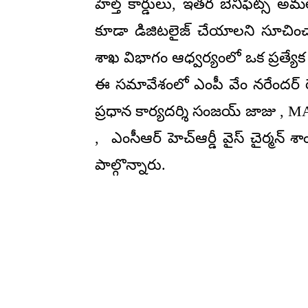
హెల్త్ కార్డులు, ఇతర బెనిఫిట్స్ 
కూడా డిజిటలైజ్ చేయాలని సూచించా
శాఖ విభాగం ఆధ్వర్యంలో ఒక ప్రత్యేక
ఈ సమావేశంలో ఎంపీ వేం నరేందర్ రెడ
ప్రధాన కార్యదర్శి సంజయ్ జాజు , MA
, ఎంసీఆర్ హెచ్ఆర్డీ వైస్ చైర్మన్
పాల్గొన్నారు.