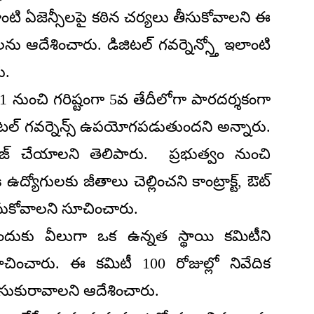
ాంటి ఏజెన్సీలపై కఠిన చర్యలు తీసుకోవాలని ఈ
 ఆదేశించారు. డిజిటల్ గవర్నెన్స్తో ఇలాంటి
ు.
కు 1 నుంచి గరిష్టంగా 5వ తేదీలోగా పారదర్శకంగా
జిటల్ గవర్నెన్స్ ఉపయోగపడుతుందని అన్నారు.
ైజ్ చేయాలని తెలిపారు. ప్రభుత్వం నుంచి
ఉద్యోగులకు జీతాలు చెల్లించని కాంట్రాక్ట్, ఔట్
తీసుకోవాలని సూచించారు.
ేసేందుకు వీలుగా ఒక ఉన్నత స్థాయి కమిటీని
ంచారు. ఈ కమిటీ 100 రోజుల్లో నివేదిక
తీసుకురావాలని ఆదేశించారు.