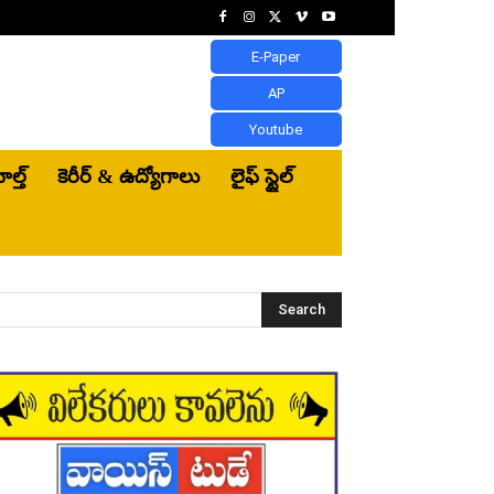
E-Paper
AP
Youtube
ెల్త్‌
కెరీర్ & ఉద్యోగాలు
లైఫ్ స్టైల్
Search