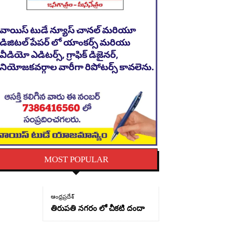
MOST POPULAR
ఆంధ్రప్రదేశ్
తిరుపతి నగరం లో చీకటి దందా