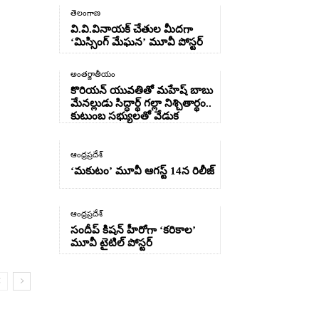
తెలంగాణ
వి.వి.వినాయక్ చేతుల మీదగా
‘మిస్సింగ్ మేఘన’ మూవీ పోస్టర్
అంతర్జాతీయం
కొరియన్ యువతితో మహేష్ బాబు
మేనల్లుడు సిద్ధార్థ్ గల్లా నిశ్చితార్థం..
కుటుంబ సభ్యులతో వేడుక
ఆంధ్రప్రదేశ్
‘మకుటం’ మూవీ ఆగస్ట్ 14న రిలీజ్
ఆంధ్రప్రదేశ్
సందీప్ కిషన్ హీరోగా ‘కరికాల’
మూవీ టైటిల్ పోస్టర్