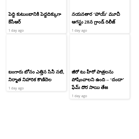
పెద్ది కుటుంబానికి పెద్దదిక్కుగా
నయనతార ‘హాయ్’ మూవీ
కేసీఆర్
ఆగస్టు 28న గ్రాండ్ రిలీజ్
1 day ago
1 day ago
బంగారు బోనం ఎత్తిన సినీ నటి,
జీరో టు హీరో పాత్రలను
నిర్మాత నిహారిక కొణిదెల
పోషించాలని ఉంది – ‘దందా’
ఫేమ్ దొర సాయి తేజ
1 day ago
1 day ago