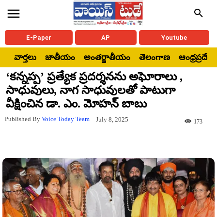
E-Paper
AP
Youtube
వార్తలు
జాతీయం
అంతర్జాతీయం
తెలంగాణ
ఆంధ్రప్రదేశ్
‘కన్నప్ప’ ప్రత్యేక ప్రదర్శనను అఘోరాలు ,
సాధువులు, నాగ సాధువులతో పాటుగా
వీక్షించిన డా. ఎం. మోహన్ బాబు
Published By
Voice Today Team
July 8, 2025
173