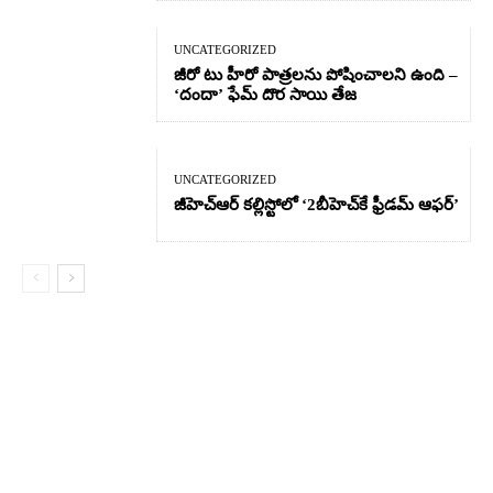
UNCATEGORIZED
జీరో టు హీరో పాత్రలను పోషించాలని ఉంది –
‘దందా’ ఫేమ్ దొర సాయి తేజ
UNCATEGORIZED
జీహెచ్ఆర్‌ కల్లిస్టోలో ‘2బీహెచ్‌కే ఫ్రీడమ్ ఆఫర్’