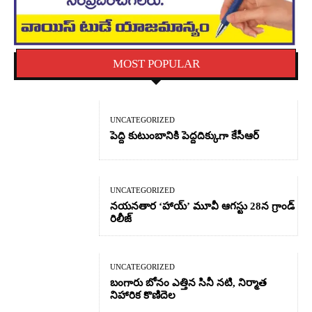
MOST POPULAR
UNCATEGORIZED
పెద్ది కుటుంబానికి పెద్దదిక్కుగా కేసీఆర్
UNCATEGORIZED
నయనతార ‘హాయ్’ మూవీ ఆగస్టు 28న గ్రాండ్
రిలీజ్
UNCATEGORIZED
బంగారు బోనం ఎత్తిన సినీ నటి, నిర్మాత
నిహారిక కొణిదెల