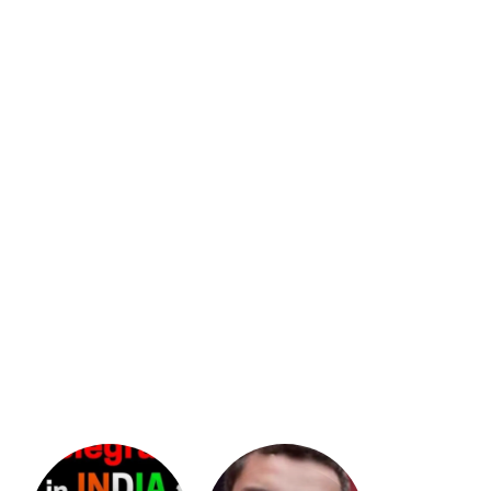
భగవంతుని
కేజీఎఫ్