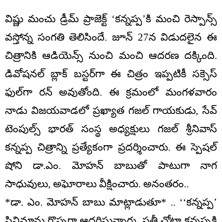
విష్ణు మంచు డ్రీమ్ ప్రాజెక్ట్ ‘కన్నప్ప’కి మంచి రెస్పాన్స్
వస్తోన్న సంగతి తెలిసిందే. జూన్ 27న విడుదలైన ఈ
చిత్రానికి ఆడియెన్స్ నుంచి మంచి ఆదరణ దక్కింది.
డివోషనల్ బ్లాక్ బస్టర్‌గా ఈ చిత్రం ఇప్పటికీ సక్సెస్
ఫుల్‌గా రన్ అవుతోంది. ఈ క్రమంలో మంగళవారం
నాడు విజయవాడలో ప్రఖ్యాత గజల్ గాయకుడు, సేవ్
టెంపుల్స్ భారత్ సంస్థ అధ్యక్షులు గజల్ శ్రీనివాస్
కన్నప్ప చిత్రాన్ని ప్రత్యేకంగా ప్రదర్శించారు. ఈ స్పెషల్
షోని డా.ఎం. మోహన్ బాబుతో పాటుగా నాగ
సాధువులు, అఘోరాలు వీక్షించారు. అనంతరం..
*డా. ఎం. మోహన్ బాబు మాట్లాడుతూ* .. ‘‘కన్నప్ప’
సినిమాను గొప్పగా ఆదరిస్తున్నారు. ప్రతీ చోటా కన్నప్పకి