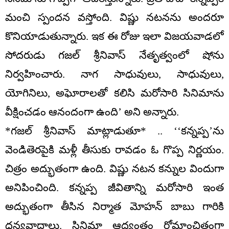
మంచి స్పందన వస్తోంది. విష్ణు నటనను అందరూ
కొనియాడుతున్నారు. ఇక ఈ రోజు ఇలా విజయవాడలో
సోదరుడు గజల్ శ్రీనివాస్ నేతృత్వంలో షోను
నిర్వహించారు. నాగ సాధువులు, సాధువులు,
యోగినిలు, అఘోరాలతో కలిసి మరోసారి సినిమాను
వీక్షించడం ఆనందంగా ఉంది’ అని అన్నారు.
*గజల్ శ్రీనివాస్ మాట్లాడుతూ* .. ‘‘కన్నప్ప’ను
వెండితెరపైకి మళ్లీ తీసుకు రావడం ఓ గొప్ప నిర్ణయం.
చిత్రం అద్భుతంగా ఉంది. విష్ణు నటన కన్నుల విందుగా
అనిపించింది. కన్నప్ప జీవితాన్ని మరోసారి ఇంత
అద్భుతంగా తీసిన నిర్మాత మోహన్ బాబు గారికి
ధన్యవాదాలు. సినిమా ఆద్యంతం రోమాంచితంగా