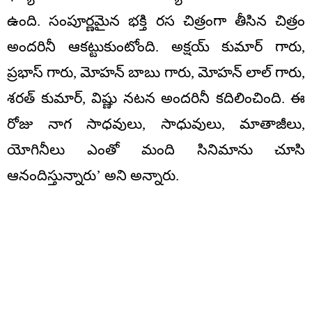
ఉంది. సంపూర్ణమైన భక్తి రస చిత్రంగా తీసిన చిత్రం
అందరినీ ఆకట్టుకుంటోంది. అక్షయ్ కుమార్ గారు,
ప్రభాస్ గారు, మోహన్ బాబు గారు, మోహన్ లాల్ గారు,
శరత్ కుమార్, విష్ణు నటన అందరినీ కదిలించింది. ఈ
రోజు నాగ సాధవులు, సాధువులు, మాతాజీలు,
యోగినీలు ఎంతో మంది సినిమాను చూసి
ఆనందిస్తున్నారు’ అని అన్నారు.