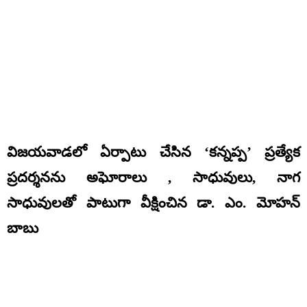
విజయవాడలో ఏర్పాటు చేసిన ‘కన్నప్ప’ ప్రత్యేక
ప్రదర్శనను అఘోరాలు , సాధువులు, నాగ
సాధువులతో పాటుగా వీక్షించిన డా. ఎం. మోహన్
బాబు