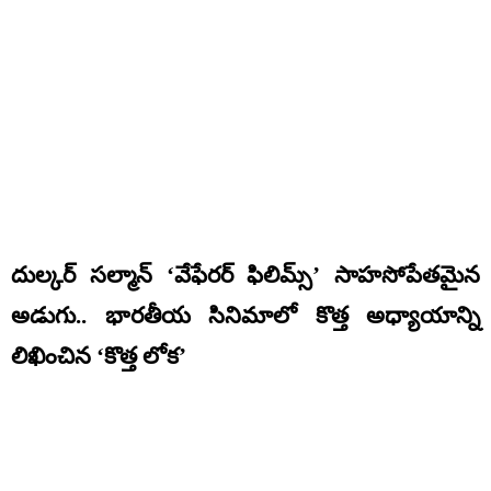
దుల్కర్ సల్మాన్ ‘వేఫేరర్ ఫిలిమ్స్’ సాహసోపేతమైన
అడుగు.. భారతీయ సినిమాలో కొత్త అధ్యాయాన్ని
లిఖించిన ‘కొత్త లోక’