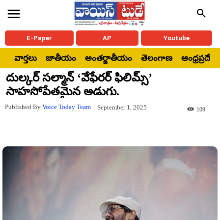
E-Paper
AP
Youtube
వార్తలు
జాతీయం
అంతర్జాతీయం
తెలంగాణ
ఆంధ్రప్రదేశ్
దుల్కర్ సల్మాన్ ‘వేఫేరర్ ఫిలిమ్స్’
సాహసోపేతమైన అడుగు.
Published By
Voice Today Team
September 1, 2025
109