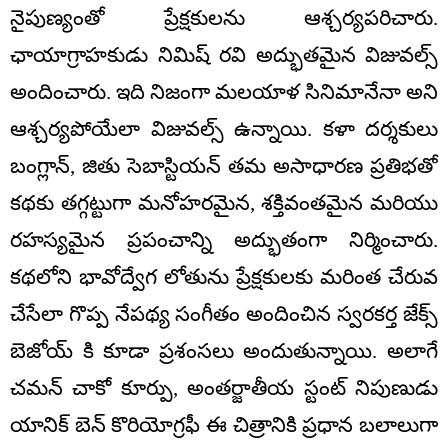
నైపుణ్యంతో ప్రేక్షకులను ఆశ్చర్యపరిచారు.
ఛాయాగ్రాహకుడు నిమిష్ రవి అద్భుతమైన విజువల్స్
అందించారు. ఇది నిజంగా మలయాళ సినిమానేనా అని
ఆశ్చర్యపోయేలా విజువల్స్ ఉన్నాయి. కళా దర్శకులు
బంగ్లాన్, జితు సెబాస్టియన్ తమ అసాధారణ ప్రతిభతో
కథకు తగ్గట్టుగా మనోహరమైన, శక్తివంతమైన మరియు
రహస్యమైన ప్రపంచాన్ని అద్భుతంగా నిర్మించారు.
కథలోని భావోద్వేగ లోతును ప్రేక్షకులకు మరింత చేరువ
చేసేలా గొప్ప నేపథ్య సంగీతం అందించిన స్వరకర్త జేక్స్
బెజోయ్ కి కూడా ప్రశంసలు అందుతున్నాయి. అలాగే
చమన్ చాకో కూర్పు, అంతర్జాతీయ స్టంట్ నిపుణుడు
యానిక్ బెన్ కొరియోగ్రఫీ ఈ చిత్రానికి ప్రధాన బలాలుగా