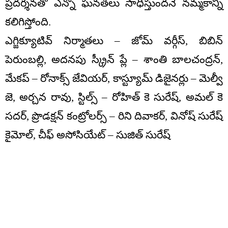
ప్రదర్శనతో ఎన్నో ఘనతలు సాధిస్తుందనే నమ్మకాన్ని
కలిగిస్తోంది.
ఎగ్జిక్యూటివ్ నిర్మాతలు – జోమ్ వర్గీస్, బిబిన్
పెరుంబల్లి, అదనపు స్క్రీన్ ప్లే – శాంతి బాలచంద్రన్,
మేకప్ – రోనాక్స్ జేవియర్, కాస్ట్యూమ్ డిజైనర్లు – మెల్వీ
జె, అర్చన రావు, స్టిల్స్ – రోహిత్ కె సురేష్, అమల్ కె
సదర్, ప్రొడక్షన్ కంట్రోలర్స్ – రిని దివాకర్, వినోష్ సురేష్
కైమోల్, చీఫ్ అసోసియేట్ – సుజిత్ సురేష్