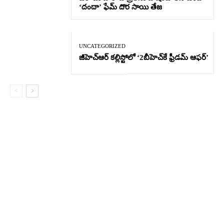
‘దందా’ ఫేమ్ దొర సాయి తేజ
UNCATEGORIZED
జీహెచ్ఆర్‌ కల్లిస్టోలో ‘2బీహెచ్‌కే ఫ్రీడమ్ ఆఫర్’