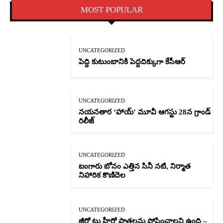
MOST POPULAR
UNCATEGORIZED
పెద్ది కుటుంబానికి పెద్దదిక్కుగా కేసీఆర్
UNCATEGORIZED
నయనతార ‘హాయ్’ మూవీ ఆగస్టు 28న గ్రాండ్
రిలీజ్
UNCATEGORIZED
బంగారు బోనం ఎత్తిన సినీ నటి, నిర్మాత
నిహారిక కొణిదెల
UNCATEGORIZED
జీరో టు హీరో పాత్రలను పోషించాలని ఉంది –