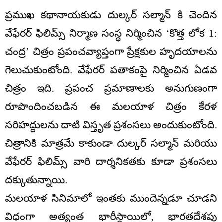
ప్రముఖ కథానాయకుడు దుల్కర్ సల్మాన్ కి చెందిన
వేఫేరర్ ఫిలిమ్స్ నిర్మాణ సంస్థ నిర్మించిన ‘కొత్త లోక 1:
చంద్ర’ చిత్రం ప్రపంచవ్యాప్తంగా ప్రేక్షకుల హృదయాలను
గెలుచుకుంటోంది. వేఫేరర్ పతాకంపై నిర్మించిన ఏడవ
చిత్రం ఇది. ప్రపంచ ప్రమాణాలకు అనుగుణంగా
రూపొందించబడిన ఈ మలయాళ చిత్రం కేరళ
సరిహద్దులను దాటి విస్తృత ప్రశంసలు అందుకుంటోంది.
చిత్రానికి మాత్రమే కాకుండా దుల్కర్ సల్మాన్ మరియు
వేఫేరర్ ఫిలిమ్స్ వారి దార్శనికతకు కూడా ప్రశంసలు
దక్కుతున్నాయి.
మలయాళ సినిమాలో ఇంతకు ముందెన్నడూ చూడని
విధంగా అత్యంత భారీస్థాయిలో, భారతదేశపు