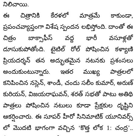
నిలిచాయి.
ఈ చిత్రానికి కేరళలో మాత్రమే కాకుండా,
ప్రపంచవ్యాప్తంగా విశేష స్పందన లభిస్తోంది. దాంతో ఈ
చిత్రం బాక్సాఫీస్ వద్ద భారీ వసూళ్లతో
దూసుకుపోతోంది. టైటిల్ రోల్ పోషించిన కళ్యాణి
ప్రియదర్శన్ తన అద్భుతమైన నటనకు ప్రశంసలు
అందుకుంటున్నారు. ఇతర ముఖ్య పాత్రలలో
కనిపించిన నస్లెన్, శాండీ, చందు సలీం కుమార్, అరుణ్
కురియన్, విజయరాఘవన్, శరత్ సభతో పాటు అతిథి
పాత్రలు పోషించిన నటులు కూడా ప్రేక్షకుల దృష్టిని
ఆకర్షించారు. ఈ సూపర్ హీరో సినిమాటిక్ యూనివర్స్
లో మొదటి భాగంగా వచ్చిన ‘కొత్త లోక 1: చంద్ర’..