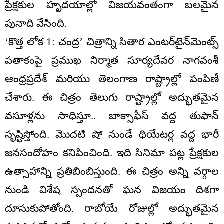
ప్రేక్షకుల హృదయాల్లో విజయవంతంగా బలమైన
పునాది వేసింది.
‘కొత్త లోక 1: చంద్ర’ చిత్రాన్ని సితార ఎంటర్‌టైన్‌మెంట్స్
పతాకంపై ప్రముఖ నిర్మాత సూర్యదేవర నాగవంశీ
ఆంధ్రప్రదేశ్ మరియు తెలంగాణ రాష్ట్రాల్లో పంపిణీ
చేశారు. ఈ చిత్రం తెలుగు రాష్ట్రాల్లో అద్భుతమైన
వసూళ్లను సాధిస్తూ.. బాక్సాఫీస్ వద్ద తుఫాన్
సృష్టిస్తోంది. మొదటి షో నుండే థియేటర్ల వద్ద భారీ
జనసందోహం కనిపించింది. ఇది సినిమా పట్ల ప్రేక్షకుల
ఉత్సాహాన్ని ప్రతిబింబిస్తుంది. ఈ చిత్రం అన్ని వర్గాల
నుండి విశేష స్పందనతో ఘన విజయం దిశగా
దూసుకుపోతోంది. రాబోయే రోజుల్లో అద్భుతమైన