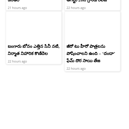
కేసీఆర్
ఆగస్టు 28న గ్రాండ్ రిలీజ్
21 hours ago
22 hours ago
బంగారు బోనం ఎత్తిన సినీ నటి,
జీరో టు హీరో పాత్రలను
నిర్మాత నిహారిక కొణిదెల
పోషించాలని ఉంది – ‘దందా’
ఫేమ్ దొర సాయి తేజ
22 hours ago
22 hours ago