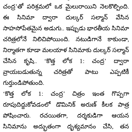
చంద్ర’తో పరిశ్రమలో ఒక మైలురాయిని నెలకొల్పింది.
ఈ సినిమా ద్వారా దుల్కర్ సల్మాన్ వేసిన
సాహసోపేతమైన అడుగు.. ఇప్పుడు భారతీయ సినిమా
చరిత్రలోనే నిలిచిపోయింది. నటుడిగానే కాకుండా,
నిర్మాతగా కూడా మలయాళ సినిమాకు దుల్కర్ సల్మాన్
చేసిన కృషి.. ‘కొత్త లోక 1: చంద్ర’ ద్వారా
వ్రాయబడుతున్న చరిత్రతో పాటు ఎప్పటికీ
గుర్తుండిపోతుంది.
‘కొత్త లోక 1: చంద్ర’ చిత్రం ఇంత గొప్పగా
రూపుదిద్దుకోవడంలో డొమినిక్ అరుణ్ కీలక పాత్ర
పోషించారు. రచయితగా, దర్శకుడిగా ఆయన
సినిమాను అద్భుతంగా దృశ్యమానం చేసి, తన