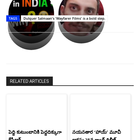
భగవంతుని
కేజీఎఫ్
ప్రసాదం
Upasana:
సినిమాతో
తీర్థం..తులసీదళం
భర్తపై
పాన్
TAGS
Dulquer Salmaan's 'Wayfarer Films' is a bold step.
లేకుండా
రివెంజ్
ఇండియా
అసంపూర్ణం
తీర్చుకున్న
స్టార్
ఉపాసన..
హీరోయిన్‏గా
పాపం
శ్రీనిధి
రామ్
శెట్టి.
చరణ్
RELATED ARTICLES
పెద్ది కుటుంబానికి పెద్దదిక్కుగా
నయనతార ‘హాయ్’ మూవీ