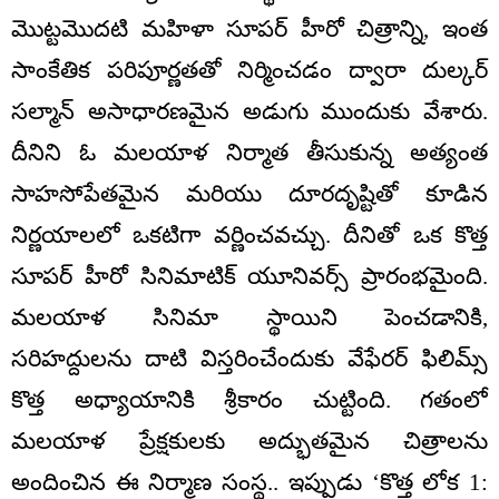
మొట్టమొదటి మహిళా సూపర్ హీరో చిత్రాన్ని, ఇంత
సాంకేతిక పరిపూర్ణతతో నిర్మించడం ద్వారా దుల్కర్
సల్మాన్ అసాధారణమైన అడుగు ముందుకు వేశారు.
దీనిని ఓ మలయాళ నిర్మాత తీసుకున్న అత్యంత
సాహసోపేతమైన మరియు దూరదృష్టితో కూడిన
నిర్ణయాలలో ఒకటిగా వర్ణించవచ్చు. దీనితో ఒక కొత్త
సూపర్ హీరో సినిమాటిక్ యూనివర్స్ ప్రారంభమైంది.
మలయాళ సినిమా స్థాయిని పెంచడానికి,
సరిహద్దులను దాటి విస్తరించేందుకు వేఫేరర్ ఫిలిమ్స్
కొత్త అధ్యాయానికి శ్రీకారం చుట్టింది. గతంలో
మలయాళ ప్రేక్షకులకు అద్భుతమైన చిత్రాలను
అందించిన ఈ నిర్మాణ సంస్థ.. ఇప్పుడు ‘కొత్త లోక 1: