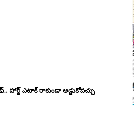
.. హార్ట్ ఎటాక్ రాకుండా అడ్డుకోవ‌చ్చు