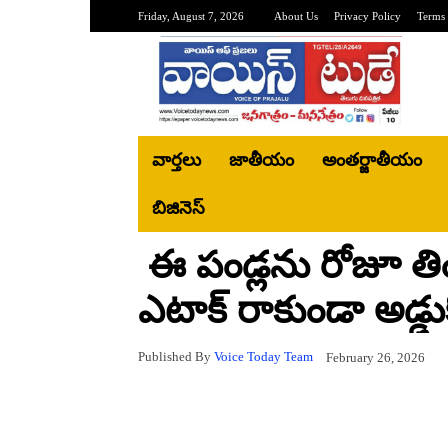
Friday, August 7, 2026
About Us
Privacy Policy
Terms 
వార్తలు
జాతీయం
అంతర్జాతీయం
బిజినెస్‌
ఈ పండ్ల‌ను రోజూ తింటే
ఎటాక్ రాకుండా అడ్డుక
Published By
Voice Today Team
February 26, 2026