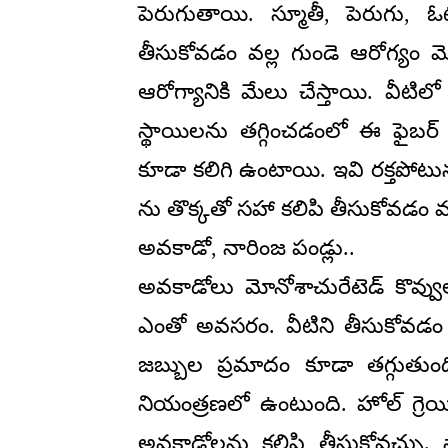
పెరుగుతాయి. స్మూతీ, పెరుగు, ఓ
తీసుకోవ‌డం వ‌ల్ల గుండె ఆరోగ్యం 
ఆరోగ్యానికి మేలు చేస్తాయి. వీటిలో పె
స్థాయిల‌ను త‌గ్గించ‌డంలో ఈ ఫైబ‌ర
కూడా క‌లిగి ఉంటాయి. ఇవి ర‌క్త‌పోటున
ను తొక్క‌తో స‌హా క‌లిపి తీసుకోవ‌డం వ
అవ‌కాడో, నారింజ పండ్లు..
అవ‌కాడోలు మోనోశాచురేటెడ్ కొవ్వుల
ఎంతో అవ‌స‌రం. వీటిని తీసుకోవ‌డం వ‌
జ‌బ్బుల ప్ర‌మాదం కూడా త‌గ్గుతుంద
నియంత్ర‌ణ‌లో ఉంటుంది. హోల్ గ్రెయిన
అవ‌కాడోల‌ను క‌లిపి తీసుకోవ‌చ్చు.