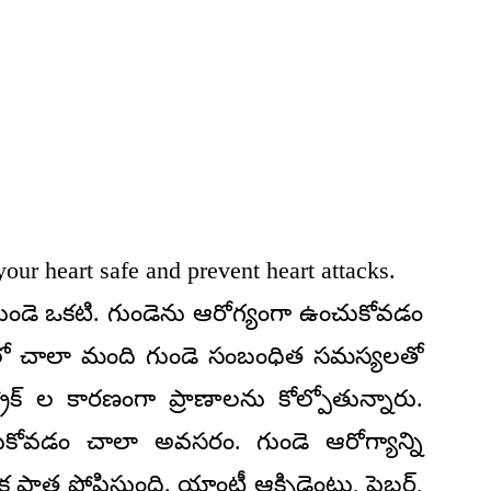
your heart safe and prevent heart attacks.
ుండె ఒక‌టి. గుండెను ఆరోగ్యంగా ఉంచుకోవ‌డం
ంలో చాలా మంది గుండె సంబంధిత స‌మ‌స్య‌ల‌తో
రోక్ ల కార‌ణంగా ప్రాణాల‌ను కోల్పోతున్నారు.
ించుకోవ‌డం చాలా అవ‌స‌రం. గుండె ఆరోగ్యాన్ని
త్ర పోషిస్తుంది. యాంటీ ఆక్సిడెంట్లు, ఫైబ‌ర్,