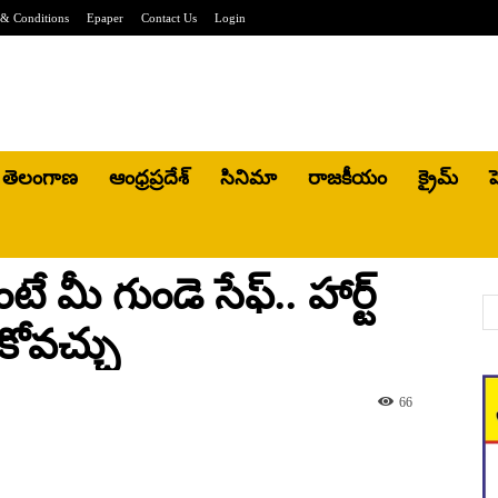
& Conditions
Epaper
Contact Us
Login
తెలంగాణ
ఆంధ్రప్రదేశ్
సినిమా
రాజకీయం
క్రైమ్
హ
 మీ గుండె సేఫ్‌.. హార్ట్
ోవ‌చ్చు
66