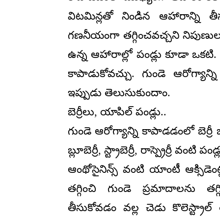
విట‌మిన్లతో నిండిన ఆహారాన్ని తీ
గ‌ణ‌నీయంగా త‌గ్గించ‌వ‌చ్చ‌ని నిపుణ
ఉన్న ఆహారాల్లో పండ్లు కూడా ఒక‌టి. 
కాపాడుకోవ‌చ్చు. గుండె ఆరోగ్యాన్న
ఇప్పుడు తెలుసుకుందాం.
బెర్రీలు, యాపిల్ పండ్లు..
గుండె ఆరోగ్యాన్ని కాపాడ‌డంలో బెర్ర
బ్లూబెర్రీ, స్ట్రాబెర్రీ, రాస్ప్రెర్రీ వ
ఆంథోసైనిన్స్ వంటి యాంటీ ఆక్సిడెంట్
త‌గ్గించి గుండె ప్ర‌మాదాల‌ను త
తీసుకోవ‌డం వ‌ల్ల చెడు కొలెస్ట్రాల్