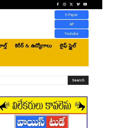
E-Paper
AP
Youtube
ెల్త్‌
కెరీర్ & ఉద్యోగాలు
లైఫ్ స్టైల్
Search