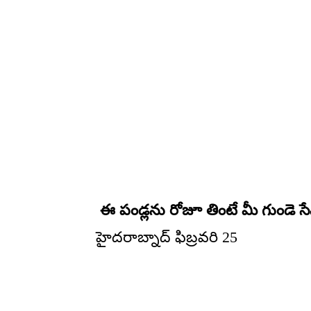
ఈ పండ్ల‌ను రోజూ తింటే మీ గుండె సేఫ్‌
హైదరాబ్నాద్ ఫిబ్రవరి 25