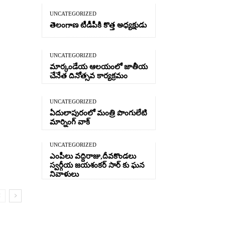
UNCATEGORIZED
తెలంగాణ టీడీపీకి కొత్త అధ్యక్షుడు
UNCATEGORIZED
మార్కండేయ ఆలయంలో జాతీయ
చేనేత దినోత్సవ కార్యక్రమం
UNCATEGORIZED
ఏదులాపురంలో మంత్రి పొంగులేటి
మార్నింగ్ వాక్
UNCATEGORIZED
ఎంపీలు వద్దిరాజు,దీవకొండలు
స్వర్గీయ జయశంకర్ సార్ కు ఘన
నివాళులు