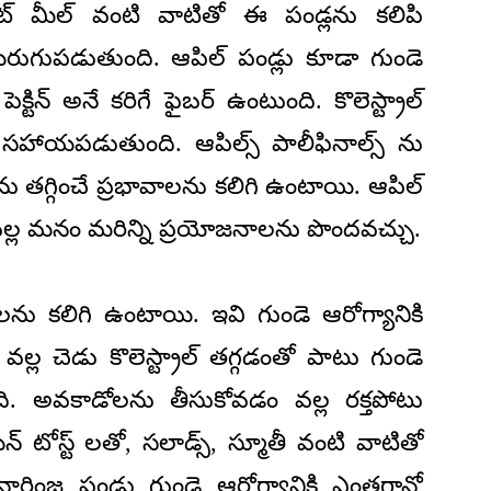
ట్ మీల్ వంటి వాటితో ఈ పండ్ల‌ను క‌లిపి
మెరుగుప‌డుతుంది. ఆపిల్ పండ్లు కూడా గుండె
క్టిన్ అనే క‌రిగే ఫైబ‌ర్ ఉంటుంది. కొలెస్ట్రాల్
్ స‌హాయ‌ప‌డుతుంది. ఆపిల్స్ పాలీఫినాల్స్ ను
ు త‌గ్గించే ప్ర‌భావాల‌ను క‌లిగి ఉంటాయి. ఆపిల్
‌ల్ల మ‌నం మ‌రిన్ని ప్ర‌యోజ‌నాల‌ను పొంద‌వ‌చ్చు.
‌ను క‌లిగి ఉంటాయి. ఇవి గుండె ఆరోగ్యానికి
ల్ల చెడు కొలెస్ట్రాల్ త‌గ్గ‌డంతో పాటు గుండె
ి. అవ‌కాడోలను తీసుకోవ‌డం వ‌ల్ల ర‌క్త‌పోటు
్ టోస్ట్ ల‌తో, స‌లాడ్స్, స్మూతీ వంటి వాటితో
 నారింజ పండ్లు గుండె ఆరోగ్యానికి ఎంత‌గానో