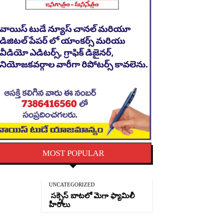
MOST POPULAR
UNCATEGORIZED
సక్సెస్ బాటలో మెగా ఫ్యామిలీ
హీరోలు