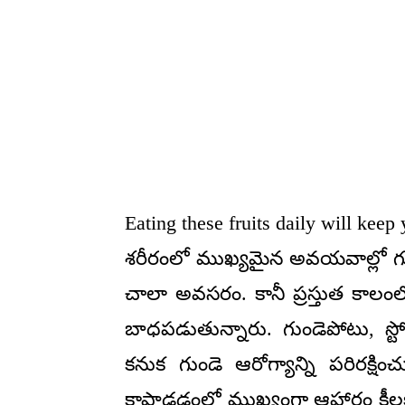
Eating these fruits daily will keep 
శ‌రీరంలో ముఖ్య‌మైన అవ‌య‌వాల్లో గ
చాలా అవ‌స‌రం. కానీ ప్ర‌స్తుత కాల
బాధ‌ప‌డుతున్నారు. గుండెపోటు, స్ట్
క‌నుక గుండె ఆరోగ్యాన్ని ప‌రిర‌క్ష
కాపాడ‌డంలో ముఖ్యంగా ఆహారం కీల‌క పా