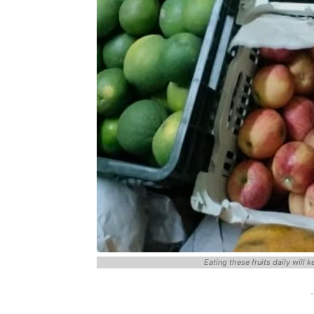
Eating these fruits daily will 
-