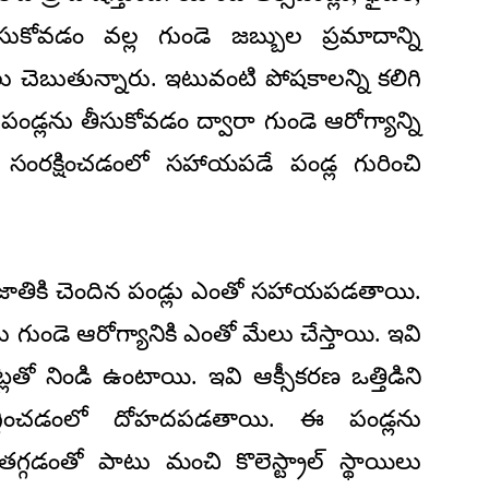
సుకోవడం వ‌ల్ల గుండె జ‌బ్బుల ప్ర‌మాదాన్ని
ులు చెబుతున్నారు. ఇటువంటి పోష‌కాలన్ని క‌లిగి
పండ్ల‌ను తీసుకోవ‌డం ద్వారా గుండె ఆరోగ్యాన్ని
ి సంర‌క్షించ‌డంలో స‌హాయ‌ప‌డే పండ్ల గురించి
ీ జాతికి చెందిన పండ్లు ఎంతో స‌హాయ‌ప‌డ‌తాయి.
ంటి పండ్లు గుండె ఆరోగ్యానికి ఎంతో మేలు చేస్తాయి. ఇవి
ల‌తో నిండి ఉంటాయి. ఇవి ఆక్సీక‌ర‌ణ ఒత్తిడిని
‌గ్గించ‌డంలో దోహ‌ద‌ప‌డ‌తాయి. ఈ పండ్ల‌ను
 త‌గ్గ‌డంతో పాటు మంచి కొలెస్ట్రాల్ స్థాయిలు