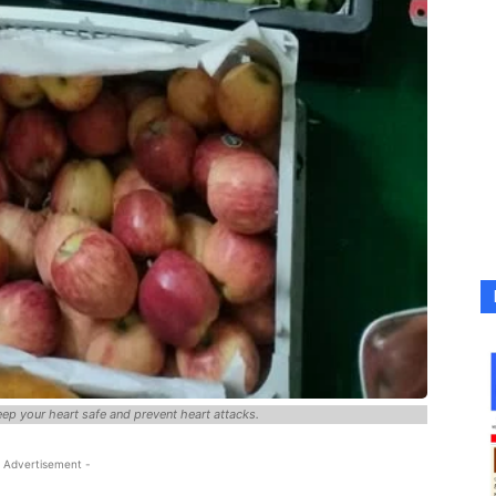
keep your heart safe and prevent heart attacks.
 Advertisement -