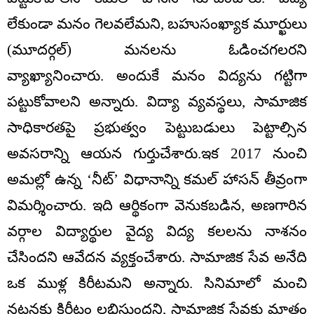
లేకుండా మనం గెలవలేమని, బహుసంఖ్యాక మూర్ఖులు
(మూదర్గల్) మనలను ఓడించగలరని
వ్యాఖ్యానించారు. అందుకే మనం విద్యను గట్టిగా
పట్టుకోవాలని అన్నారు. విద్యా వ్యవస్థలు, సామాజిక
సాధికారతపై ప్రభుత్వం పెట్టుబడులు పెట్టాల్సిన
అవసరాన్ని ఆయన గుర్తుచేశారు.ఇక 2017 నుంచి
అమల్లో ఉన్న ‘నీట్’ విధానాన్ని కమల్‌ హాసన్ తీవ్రంగా
విమర్శించారు. ఇది ఆర్థికంగా వెనుకబడిన, అణగారిన
వర్గాల విద్యార్థుల వైద్య విద్య కలలను నాశనం
చేసిందని ఆవేదన వ్యక్తంచేశారు. సామాజిక సేవ అనేది
ఒక ముళ్ల కిరీటమని అన్నారు. సినిమాలో మంచి
నటనకు కిరీటం లభిస్తుందని, సామాజిక సేవకు మాత్రం