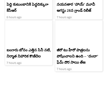
పెద్ది కుటుంబానికి పెద్దదిక్కుగా
నయనతార ‘హాయ్’ మూవీ
కేసీఆర్
ఆగస్టు 28న గ్రాండ్ రిలీజ్
6 hours ago
7 hours ago
బంగారు బోనం ఎత్తిన సినీ నటి,
జీరో టు హీరో పాత్రలను
నిర్మాత నిహారిక కొణిదెల
పోషించాలని ఉంది – ‘దందా’
ఫేమ్ దొర సాయి తేజ
7 hours ago
7 hours ago