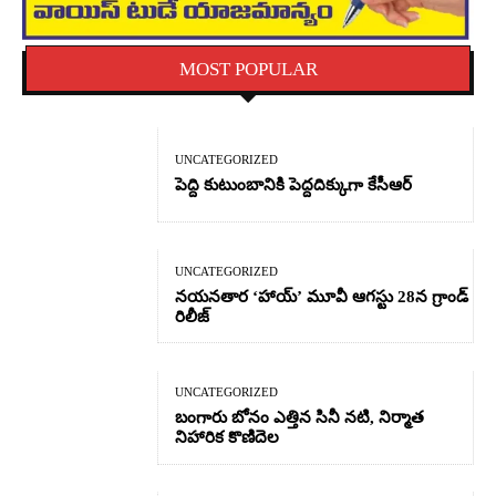
MOST POPULAR
UNCATEGORIZED
పెద్ది కుటుంబానికి పెద్దదిక్కుగా కేసీఆర్
UNCATEGORIZED
నయనతార ‘హాయ్’ మూవీ ఆగస్టు 28న గ్రాండ్
రిలీజ్
UNCATEGORIZED
బంగారు బోనం ఎత్తిన సినీ నటి, నిర్మాత
నిహారిక కొణిదెల