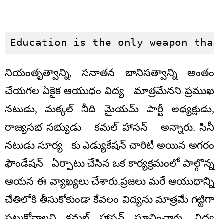
Education is the only weapon tha
నియంతృత్వాన్ని, సనాతన బానిసత్వాన్ని అంతం
చేయగల ఏకైక ఆయుధం విద్య మాత్రమేనని ప్రముఖ
నటుడు, మక్కల్ నీది మైయమ్‌ పార్టీ అధ్యక్షుడు,
రాజ్యసభ సభ్యుడు కమల్‌ హాసన్ అన్నారు. సినీ
నటుడు సూర్య కు ఎడ్యుకేషన్ చారిటీ అయిన అగరం
ఫౌండేషన్ ఏర్పాటు చేసిన ఒక కార్యక్రమంలో పాల్గొన్న
ఆయన ఈ వ్యాఖ్యలు చేశారు.ప్రజలు మరే ఆయుధాన్ని
చేతిలోకి తీసుకోకుండా కేవలం విద్యను మాత్రమే గట్టిగా
పట్టుకోవాలని కమల్ హాసన్‌ సూచించారు. విద్య