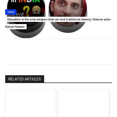
ప్రసాదం
Upasana:
సినిమాతో
తీర్థం..తులసీదళం
భర్తపై
పాన్
TAGS
లేకుండా
రివెంజ్
ఇండియా
అసంపూర్ణం
తీర్చుకున్న
స్టార్
Education is the only weapon that can end traditional slavery: Veteran actor
ఉపాసన..
హీరోయిన్‏గా
Kamal Haasan
పాపం
శ్రీనిధి
రామ్
శెట్టి.
చరణ్
RELATED ARTICLES