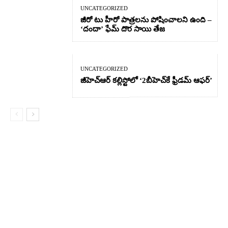
UNCATEGORIZED
జీరో టు హీరో పాత్రలను పోషించాలని ఉంది –
‘దందా’ ఫేమ్ దొర సాయి తేజ
UNCATEGORIZED
జీహెచ్ఆర్‌ కల్లిస్టోలో ‘2బీహెచ్‌కే ఫ్రీడమ్ ఆఫర్’