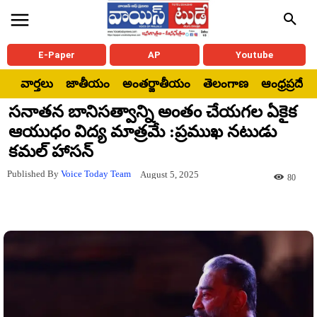
E-Paper
AP
Youtube
వార్తలు
జాతీయం
అంతర్జాతీయం
తెలంగాణ
ఆంధ్రప్రదేశ్
సనాతన బానిసత్వాన్ని అంతం చేయగల ఏకైక
ఆయుధం విద్య మాత్రమే :ప్రముఖ నటుడు
కమల్‌ హాసన్
Published By
Voice Today Team
August 5, 2025
80