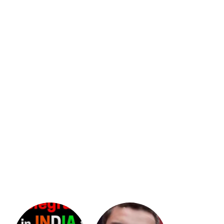
భగవంతుని
కేజీఎఫ్