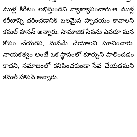
ముళ్ల కిరీటం లభిస్తుందని వ్యాఖ్యానించారు.ఆ ముళ్ల
కిరీటాన్ని ధరించడానికి బలమైన హృదయం కావాలని
కమల్‌ హాసన్‌ అన్నారు. సామాజిక సేవను ఎవరూ మన
కోసం చేయరని, మనమే చేయాలని సూచించారు.
నాయకత్వం అంటే ఒక స్థానంలో కూర్చుని పాలించడం
కాదని, సమాజంలో కనిపించకుండా సేవ చేయడమని
కమల్ హాసన్‌ అన్నారు.