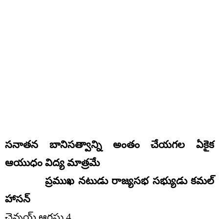
సనాతన బానిసత్వాన్ని అంతం చేయగల ఏకైక
ఆయుధం విద్య మాత్రమే
ప్రముఖ నటుడు రాజ్యసభ సభ్యుడు కమల్‌
హాసన్
చెన్నయ్ ఆగష్టు 4