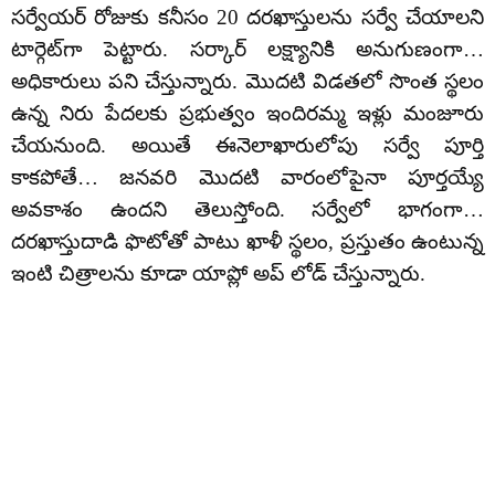
సర్వేయర్ రోజుకు కనీసం 20 దరఖాస్తులను సర్వే చేయాలని
టార్గెట్‌గా పెట్టారు. సర్కార్ లక్ష్యానికి అనుగుణంగా…
అధికారులు పని చేస్తున్నారు. మొదటి విడతలో సొంత స్థలం
ఉన్న నిరు పేదలకు ప్రభుత్వం ఇందిరమ్మ ఇళ్లు మంజూరు
చేయనుంది. అయితే ఈనెలాఖారులోపు సర్వే పూర్తి
కాకపోతే… జనవరి మొదటి వారంలోపైనా పూర్తయ్యే
అవకాశం ఉందని తెలుస్తోంది. సర్వేలో భాగంగా…
దరఖాస్తుదాడి ఫొటోతో పాటు ఖాళీ స్థలం, ప్రస్తుతం ఉంటున్న
ఇంటి చిత్రాలను కూడా యాప్లో అప్ లోడ్ చేస్తున్నారు.