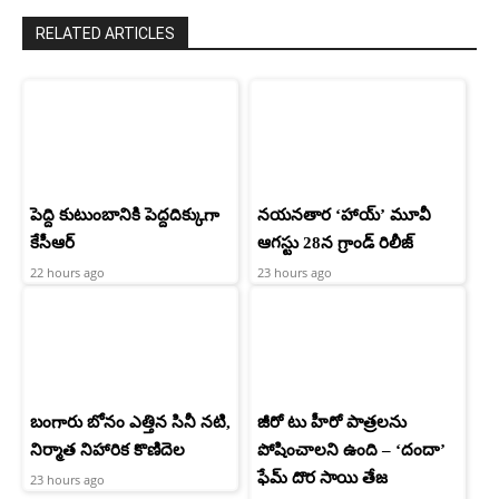
RELATED ARTICLES
పెద్ది కుటుంబానికి పెద్దదిక్కుగా
నయనతార ‘హాయ్’ మూవీ
కేసీఆర్
ఆగస్టు 28న గ్రాండ్ రిలీజ్
22 hours ago
23 hours ago
బంగారు బోనం ఎత్తిన సినీ నటి,
జీరో టు హీరో పాత్రలను
నిర్మాత నిహారిక కొణిదెల
పోషించాలని ఉంది – ‘దందా’
ఫేమ్ దొర సాయి తేజ
23 hours ago