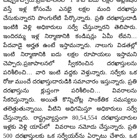
వస్తే ఇళ్ల కోసంమే ఎనభై లక్షల మంది దరఖాస్తు
చేసుకున్నారని పొంగులేటి పేర్కొన్నారు. ప్రతి దరఖాస్తుదాడి
ఇంటికి వెళ్లి అధికారులు సర్వే చేస్తున్నారని తెలిపారు.
ఇందిరమ్మ ఇళ్ల నిర్మాణానికి కండిషన్లు ఏమీ లేవని…
పేదవాడై అర్హత ఉంటే ఇస్తామన్నారు. నాలుగు విడతల్లో
ఇంటి నిర్మాణానికి ఐదు లక్షల రూపాయలు ఇస్తామని
చెప్పారు.ప్రజాపాలనలో స్వీకరించిన దరఖాస్తులను
పరిశీలించి… వారి ఇంటి వద్దకు వెళ్తున్నారు. సర్వేకు ఒక
రోజు ముందే దరఖాస్తుదారుడికి సమాచారం ఇస్తున్నారు. ప్రతి
దరఖాస్తును క్లుప్తంగా పరిశీలించి… వివరాలను
సేకరిస్తున్నారు. అయితే కొన్నిచోట్ల సాంకేతిక సమస్యలు
తలెత్తుతున్నాయి. వీటిని అధిగమిస్తూ అధికారులు సర్వే
చేస్తున్నారు. రాష్ట్రవ్యాప్తంగా 80,54,554 దరఖాస్తుదారుల
ఇళ్లకు వెళ్లి యాప్‌లో వివరాలు నమోదు చేస్తున్నారు. ప్రతి
500 దరఖాస్తులకు ఒక సర్వేయర్‌ను ఏర్పాటు చేశారు. ఒక