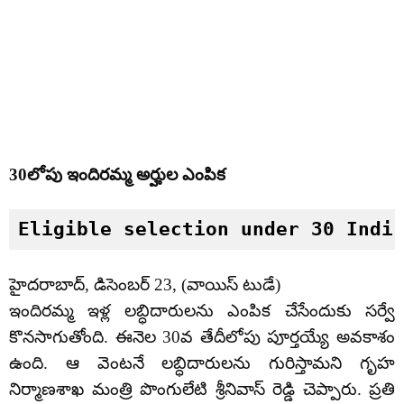
30లోపు ఇందిరమ్మ అర్హుల ఎంపిక
Eligible selection under 30 Indi
హైదరాబాద్, డిసెంబర్ 23, (వాయిస్ టుడే)
ఇందిరమ్మ ఇళ్ల లబ్ధిదారులను ఎంపిక చేసేందుకు సర్వే
కొనసాగుతోంది. ఈనెల 30వ తేదీలోపు పూర్తయ్యే అవకాశం
ఉంది. ఆ వెంటనే లబ్ధిదారులను గురిస్తామని గృహ
నిర్మాణశాఖ మంత్రి పొంగులేటి శ్రీనివాస్ రెడ్డి చెప్పారు. ప్రతి