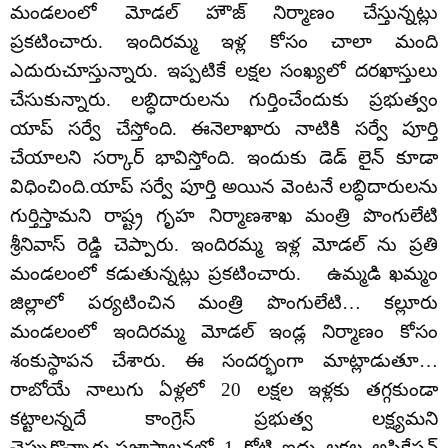
మండలంలో మోడల్ హౌజ్ నిర్మాణం చేస్తున్నట్లు
ప్రకటించారు. ఇందిరమ్మ ఇళ్ల కోసం చాలా మంది
ఎదురుచూస్తున్నారు. ఇప్పటికే లక్షల సంఖ్యలో దరఖాస్తులు
చేసుకున్నారు. లబ్ధిదారులను గుర్తించేందుకు ప్రభుత్వం
యాప్ సర్వే చేస్తోంది. ఈనెలాఖారు నాటికి సర్వే పూర్తి
చేయాలని సర్కార్ భావిస్తోంది. ఇందుకు డెడ్ లైన్ కూడా
విధించింది.యాప్ సర్వే పూర్తి అయిన వెంటనే లబ్ధిదారులను
గుర్తిస్తామని రాష్ట్ర గృహ నిర్మాణశాఖ మంత్రి పొంగులేటి
శ్రీనివాస్ రెడ్డి చెప్పారు. ఇందిరమ్మ ఇళ్ల మోడల్ ను ప్రతి
మండలంలో కడుతున్నట్లు ప్రకటించారు. ఉమ్మడి ఖమ్మం
జిల్లాలో పర్యటించిన మంత్రి పొంగులేటి… కల్లూరు
మండలంలో ఇందిరమ్మ మోడల్ ఇండ్ల నిర్మాణం కోసం
శంకుస్థాపన చేశారు. ఈ సందర్భంగా మాట్లాడుతూ…
రాబోయే నాలుగు ఏళ్లలో 20 లక్షల ఇళ్లకు తగ్గకుండా
కట్టాలన్నదే కాంగ్రెస్ ప్రభుత్వ లక్ష్యమని
చెప్పుకొచ్చారు.ప్రజాపాలనలో 1 కోటి ఐదు లక్షల అప్లికేషన్