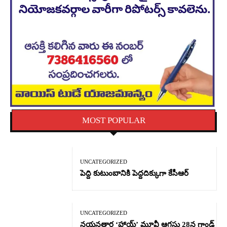
MOST POPULAR
UNCATEGORIZED
పెద్ది కుటుంబానికి పెద్దదిక్కుగా కేసీఆర్
UNCATEGORIZED
నయనతార ‘హాయ్’ మూవీ ఆగస్టు 28న గ్రాండ్