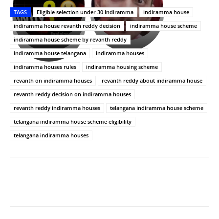
తీర్థం..తులసీదళం
భర్తపై
పాన్
TAGS
Eligible selection under 30 Indiramma
indiramma house
లేకుండా
రివెంజ్
ఇండియా
అసంపూర్ణం
తీర్చుకున్న
స్టార్
indiramma house revanth reddy decision
indiramma house scheme
ఉపాసన..
హీరోయిన్‏గా
indiramma house scheme by revanth reddy
పాపం
శ్రీనిధి
indiramma house telangana
indiramma houses
రామ్
శెట్టి.
చరణ్
indiramma houses rules
indiramma housing scheme
revanth on indiramma houses
revanth reddy about indiramma house
revanth reddy decision on indiramma houses
revanth reddy indiramma houses
telangana indiramma house scheme
telangana indiramma house scheme eligibility
telangana indiramma houses