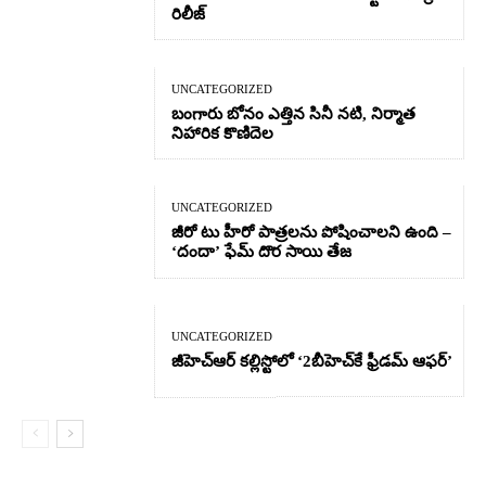
రిలీజ్
UNCATEGORIZED
బంగారు బోనం ఎత్తిన సినీ నటి, నిర్మాత
నిహారిక కొణిదెల
UNCATEGORIZED
జీరో టు హీరో పాత్రలను పోషించాలని ఉంది –
‘దందా’ ఫేమ్ దొర సాయి తేజ
UNCATEGORIZED
జీహెచ్ఆర్‌ కల్లిస్టోలో ‘2బీహెచ్‌కే ఫ్రీడమ్ ఆఫర్’