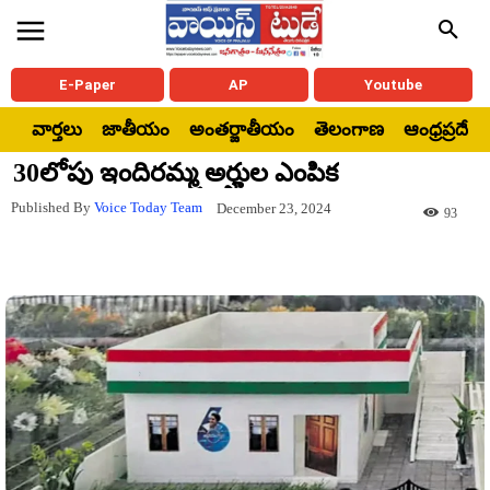
E-Paper
AP
Youtube
వార్తలు
జాతీయం
అంతర్జాతీయం
తెలంగాణ
ఆంధ్రప్రదేశ్
30లోపు ఇందిరమ్మ అర్హుల ఎంపిక
Published By
Voice Today Team
December 23, 2024
93