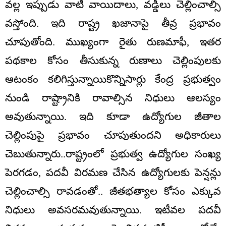
వల్ల ఇప్పుడు వాటి వాయిదాలు, వడ్డీలు చెల్లించాల్సి
వస్తోంది. ఇది రాష్ట్ర ఖజానాపై తీవ్ర ప్రభావం
చూపుతోంది. ముఖ్యంగా రైతు రుణమాఫీ, ఇతర
పథకాల కోసం తీసుకున్న రుణాలు చెల్లింపులకు
ఆటంకం కలిగిస్తున్నాయికొన్నిసార్లు కేంద్ర ప్రభుత్వం
నుండి రాష్ట్రానికి రావాల్సిన నిధులు ఆలస్యం
అవుతున్నాయి. ఇది కూడా ఉద్యోగుల జీతాల
చెల్లింపుపై ప్రభావం చూపుతుందని అధికారులు
చెబుతున్నారు..రాష్ట్రంలో ప్రభుత్వ ఉద్యోగుల సంఖ్య
పెరగడం, పదవీ విరమణ చేసిన ఉద్యోగులకు పెన్షన్లు
చెల్లించాల్సి రావడంతో.. జీతభత్యాల కోసం ఎక్కువ
నిధులు అవసరమవుతున్నాయి. ఇటీవల పదవీ