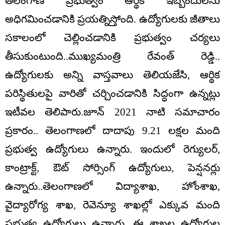
తెలంగాణ ప్రభుత్వం ఆర్థిక ఇబ్బందులను
అధిగమించడానికి ప్రయత్నిస్తోంది. ఉద్యోగులకు జీతాలు
సకాలంలో చెల్లించడానికి ప్రభుత్వం చర్యలు
తీసుకుంటుంది..ముఖ్యమంత్రి రేవంత్ రెడ్డి..
ఉద్యోగులకు అన్ని వాస్తవాలు తెలియజేసి, ఆర్థిక
పరిస్థితులపై వారితో చర్చించడానికి సిద్ధంగా ఉన్నట్లు
ఇటీవల తెలిపారు.జూన్ 2021 నాటి సమాచారం
ప్రకారం.. తెలంగాణలో దాదాపు 9.21 లక్షల మంది
ప్రభుత్వ ఉద్యోగులు ఉన్నారు. ఇందులో రెగ్యులర్,
కాంట్రాక్ట్, ఔట్ సోర్సింగ్ ఉద్యోగులు, పెన్షనర్లు
ఉన్నారు..తెలంగాణలో విద్యాశాఖ, హోంశాఖ,
వైద్యారోగ్య శాఖ, రెవెన్యూ శాఖల్లో ఎక్కువ మంది
ప్రభుత్వ ఉద్యోగులు ఉన్నారు. ఈ శాఖల ఉద్యోగుల