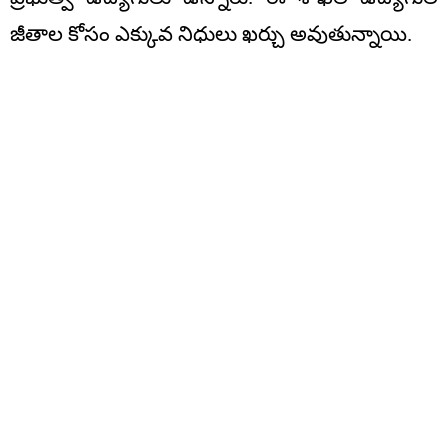
జీతాల కోసం ఎక్కువ నిధులు ఖర్చు అవుతున్నాయి.