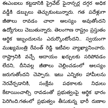
ఈఎంఐలు కట్టడానికి ప్రైవేట్ ఫైనాన్సర్ల దగ్గర అధిక
వడ్డీకి డబ్బులు తెచ్చుకుంటున్నారు. గత పదేళ్లుగా
జీతాలు రావడం చాలా ఆలస్యం అవుతోందని
ఉద్యోగులు చెబుతున్నారు. తెలంగాణ రాష్ట్రం ప్రస్తుతం
ఆర్థిక ఇబ్బందులను ఎదుర్కొంటోందని.. స్వయంగా
ముఖ్యమంత్రి రేవంత్ రెడ్డి ఇటీవల వ్యాఖ్యానించారు.
రాష్ట్రానికి వచ్చే ఆదాయం ఖర్చులకు సరిపోవడం
లేదని, దీనివల్ల జీతాలు చెల్లించడంలో ఆలస్యం
జరుగుతోందని చెప్పారు. ఇటు ఎన్నికల హామీలను
నెరవేర్చడానికి, సంక్షేమ పథకాలకు నిధులు
కేటాయించాల్సి రావడంతో ప్రభుత్వంపై ఆర్థిక భారం
పెరిగింది.గతంలో ప్రభుత్వం తీసుకున్న భారీ రుణాల