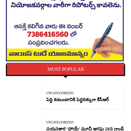
MOST POPULAR
UNCATEGORIZED
పెద్ది కుటుంబానికి పెద్దదిక్కుగా కేసీఆర్
UNCATEGORIZED
నయనతార ‘హాయ్’ మూవీ ఆగస్టు 28న గ్రాండ్