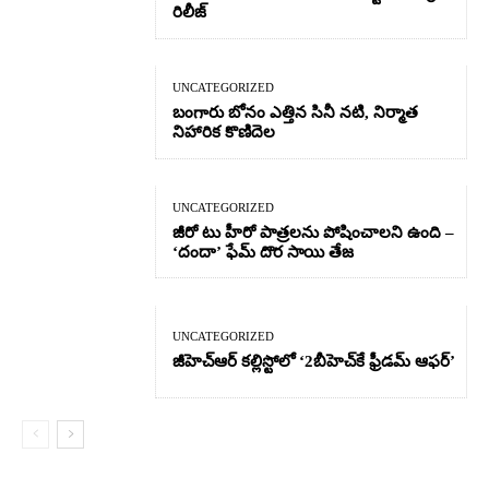
రిలీజ్
UNCATEGORIZED
బంగారు బోనం ఎత్తిన సినీ నటి, నిర్మాత
నిహారిక కొణిదెల
UNCATEGORIZED
జీరో టు హీరో పాత్రలను పోషించాలని ఉంది –
‘దందా’ ఫేమ్ దొర సాయి తేజ
UNCATEGORIZED
జీహెచ్ఆర్‌ కల్లిస్టోలో ‘2బీహెచ్‌కే ఫ్రీడమ్ ఆఫర్’