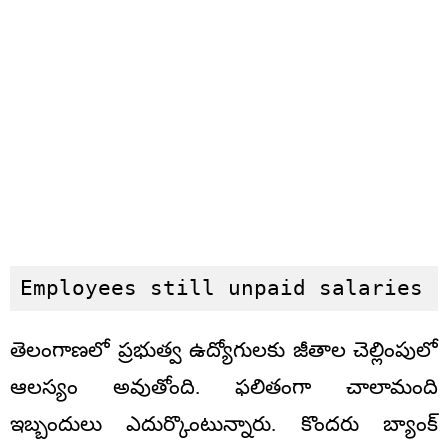
Employees still unpaid salaries
తెలంగాణలో ప్రభుత్వ ఉద్యోగులకు జీతాల చెల్లింపులో
ఆలస్యం అవుతోంది. ఫలితంగా చాలామంది
ఇబ్బందులు ఎదుర్కొంటున్నారు. కొందరు బ్యాంక్