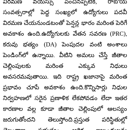
విరమణ వయస్సు పెంచినప్పటికీ, రాబోయే
సంవత్సరాల్లో పెద్ద సంఖ్యలో ఉద్యోగులు పదవీ
విరమణ చేయనుండటంతో పెన్షన్ల భారం మరింత పెరిగే
అవకాశం ఉంది.ఉద్యోగులకు వేతన సవరణ (PRC),
కరువు భత్యం (DA) పెంపుదల వంటి అంశాలు
పెండింగ్‌లో ఉన్నాయి. వీటిని అమలు చేస్తే జీతాల
చెల్లింపులకు మరింత ఎక్కువ నిధులు
అవసరమవుతాయి. ఇది రాష్ట్ర ఖజానాపై మరింత
ప్రభావం చూపే అవకాశం ఉంది.కొన్నిసార్లు నిధుల
నిర్వహణలో సరైన ప్రణాళిక లేకపోవడం లేదా ఇతర
కారణాల వల్ల కూడా జీతాల చెల్లింపులో ఆలస్యం
జరుగుతోందని తెలుస్తోంది.ప్రస్తుత పరిస్థితుల్లో