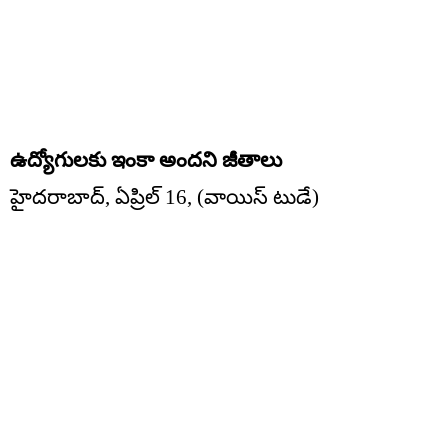
ఉద్యోగులకు ఇంకా అందని జీతాలు
హైదరాబాద్, ఏప్రిల్ 16, (వాయిస్ టుడే)