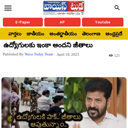
E-Paper
AP
Youtube
వార్తలు
జాతీయం
అంతర్జాతీయం
తెలంగాణ
ఆంధ్రప్రదేశ్
ఉద్యోగులకు ఇంకా అందని జీతాలు
Published By
Voice Today Team
April 16, 2025
123