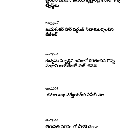
ట్రెయినీ ఐపీఎస్ ఉదయ్ కృష్ణారెడ్డి కేసులో కొత్త
ట్విస్ట్‌లు
ఆంధ్రప్రదేశ్
జయశంకర్ సార్ వర్ధంతి నివాళులర్పించిన
కేటీఆర్
ఆంధ్రప్రదేశ్
ఉద్యమ స్ఫూర్తిని జనంలో రగిలించిన గొప్ప
మేధావి జయశంకర్ సార్ :కవిత
ఆంధ్రప్రదేశ్
గనుల శాఖ సర్వేయర్‌కు ఏసీబీ వల..
ఆంధ్రప్రదేశ్
తిరుపతి నగరం లో చీకటి దందా