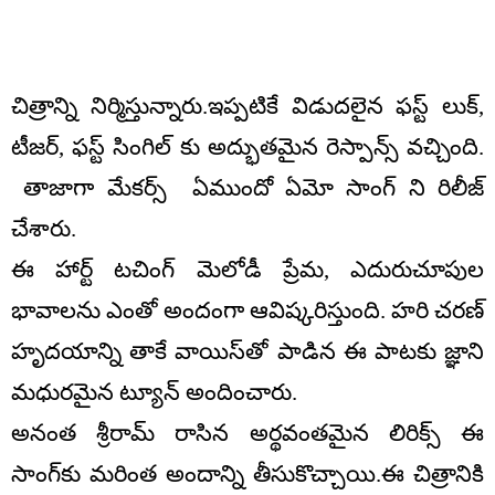
చిత్రాన్ని నిర్మిస్తున్నారు.ఇప్పటికే విడుదలైన ఫస్ట్ లుక్,
టీజర్, ఫస్ట్ సింగిల్ కు అద్భుతమైన రెస్పాన్స్ వచ్చింది.
తాజాగా మేకర్స్ ఏముందో ఏమో సాంగ్ ని రిలీజ్
చేశారు.
ఈ హార్ట్ టచింగ్ మెలోడీ ప్రేమ, ఎదురుచూపుల
భావాలను ఎంతో అందంగా ఆవిష్కరిస్తుంది. హరి చరణ్
హృదయాన్ని తాకే వాయిస్‌తో పాడిన ఈ పాటకు జ్ఞాని
మధురమైన ట్యూన్ అందించారు.
అనంత శ్రీరామ్ రాసిన అర్థవంతమైన లిరిక్స్ ఈ
సాంగ్‌కు మరింత అందాన్ని తీసుకొచ్చాయి.ఈ చిత్రానికి