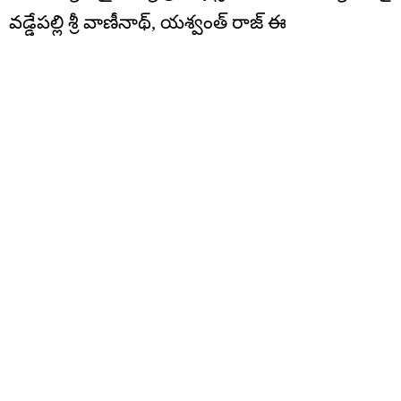
వడ్డేపల్లి శ్రీ వాణీనాథ్, యశ్వంత్ రాజ్ ఈ