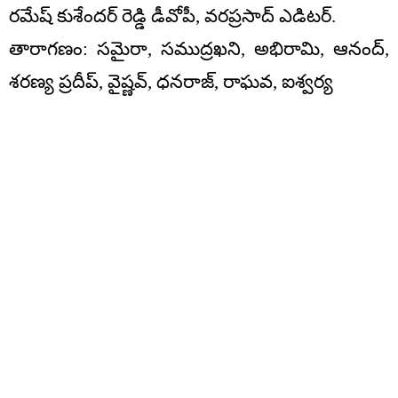
రమేష్ కుశేందర్ రెడ్డి డీవోపీ, వరప్రసాద్ ఎడిటర్.
తారాగణం: సమైరా, సముద్రఖని, అభిరామి, ఆనంద్,
శరణ్య ప్రదీప్, వైష్ణవ్, ధనరాజ్, రాఘవ, ఐశ్వర్య