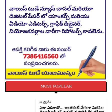
MOST POPULAR
ఆంధ్రప్రదేశ్
ఎలా ఎదిగాడో… అంతకంటే వేగంగా పతనం: