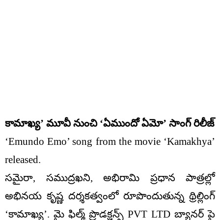
కామాఖ్య’ మూవీ నుంచి ‘ఏముందో ఏమో’ సాంగ్ రిలీజ్
‘Emundo Emo’ song from the movie ‘Kamakhya’
released.
సమైరా, సముద్రఖని, అభిరామి ప్రధాన పాత్రల్లో
అభినయ కృష్ణ దర్శకత్వంలో రూపొందుతున్న థ్రిల్లింగ్
‘కామాఖ్య’. మై ఫిల్మ్ ప్రొడక్షన్స్ PVT LTD బ్యానర్ పై