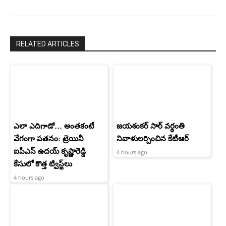
RELATED ARTICLES
ఎలా ఎదిగాడో… అంతకంటే
జయశంకర్ సార్ వర్ధంతి
వేగంగా పతనం: ట్రెయినీ
నివాళులర్పించిన కేటీఆర్
ఐపీఎస్ ఉదయ్ కృష్ణారెడ్డి
4 hours ago
కేసులో కొత్త ట్విస్ట్‌లు
4 hours ago