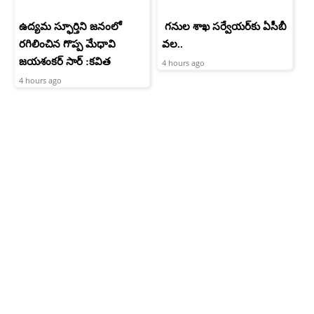
ఉద్యమ స్ఫూర్తిని జనంలో
గనుల శాఖ సర్వేయర్‌కు ఏసీబీ
రగిలించిన గొప్ప మేధావి
వల..
జయశంకర్ సార్ :కవిత
4 hours ago
4 hours ago