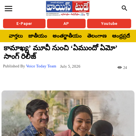
E-Paper
AP
Youtube
వార్తలు
జాతీయం
అంతర్జాతీయం
తెలంగాణ
ఆంధ్రప్రదేశ్
కామాఖ్య’ మూవీ నుంచి ‘ఏముందో ఏమో’
సాంగ్ రిలీజ్
Published By
Voice Today Team
July 5, 2026
24