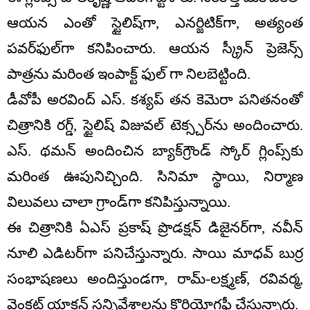
ఆయన ఎంతో స్టైలిష్‌గా, ఎనర్జిటిక్‌గా, అత్యంత
పవర్‌ఫుల్‌గా కనిపించారు. ఆయన స్క్రీన్ ప్రెజెన్స్
పాత్రను మరింత ఇంపాక్ట్ ఫుల్ గా నిలబెట్టింది.
డీవోపీ అరవింద్ ఎస్. కశ్యప్ తన కెమెరా పనితనంతో
చిత్రానికి రగ్డ్, స్టైలిష్ విజువల్ టెక్స్చర్‌ను అందించారు.
ఎస్. థమన్ అందించిన బ్యాక్‌గ్రౌండ్ స్కోర్ గ్లింప్స్‌కు
మరింత ఊపునిచ్చింది. సినిమా స్థాయి, నిర్మాణ
విలువలు చాలా గ్రాండ్‌గా కనిపిస్తున్నాయి.
ఈ చిత్రానికి ఏఎస్ ప్రకాష్ ప్రొడక్షన్ డిజైనర్‌గా, నవీన్
నూలి ఎడిటర్‌గా పనిచేస్తున్నారు. సాయి మాధవ్ బుర్ర
సంభాషణలు అందిస్తుండగా, రామ్-లక్ష్మణ్, రవివర్మ,
వెంకట్ యాక్షన్ సన్నివేశాలను కొరియోగ్రఫీ చేస్తున్నారు.