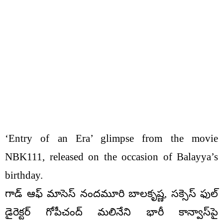
‘Entry of an Era’ glimpse from the movie
NBK111, released on the occasion of Balayya’s
birthday.
గాడ్ ఆఫ్ మాసెస్ నందమూరి బాలకృష్ణ, సక్సెస్ ఫుల్
డైరెక్టర్ గోపీచంద్ మలినేని భారీ కాన్వాస్‌పై