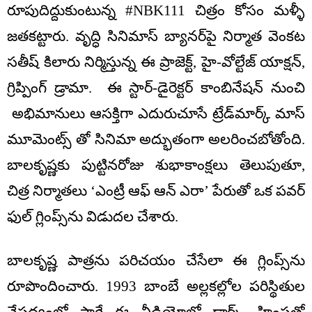
రూపుదిద్దుకుంటున్న #NBK111 చిత్రం కోసం మళ్ళీ
జతకట్టారు. వృద్ధి సినిమాస్ బ్యానర్‌పై నిర్మాత వెంకట
సతీష్ కిలారు నిర్మిస్తున్న ఈ ప్రాజెక్ట్, హై-వోల్టేజ్ యాక్షన్,
గ్రిప్పింగ్ డ్రామా. ఈ స్టార్-డైరెక్టర్ కాంబినేషన్ నుంచి
అభిమానులు ఆసక్తిగా ఎదురుచూసే ట్రేడ్‌మార్క్ మాస్
మూమెంట్స్ తో సినిమా అద్భుతంగా అలరించబోతోంది.
బాలకృష్ణకు పుట్టినరోజు శుభాకాంక్షలు తెలుపుతూ,
చిత్ర నిర్మాతలు ‘ఎంట్రీ ఆఫ్ ఆన్ ఎరా’ పేరుతో ఒక పవర్
ఫుల్ గ్లింప్స్‌ను విడుదల చేశారు.
బాలకృష్ణ పాత్రను పరిచయం చేసేలా ఈ గ్లింప్స్‌ను
రూపొందించారు. 1993 బాంబే అల్లకల్లోల పరిస్థితుల
నేపథ్యంలో సాగే ఈ వీడియోలో డార్క్, హింసతో