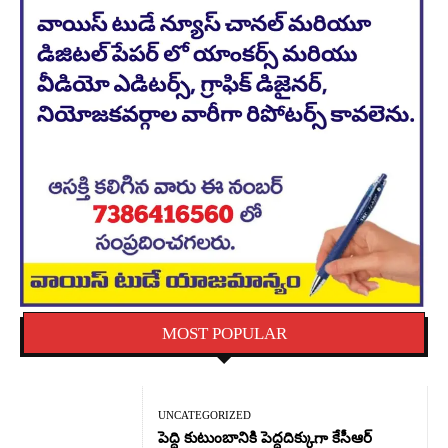
MOST POPULAR
UNCATEGORIZED
పెద్ది కుటుంబానికి పెద్దదిక్కుగా కేసీఆర్