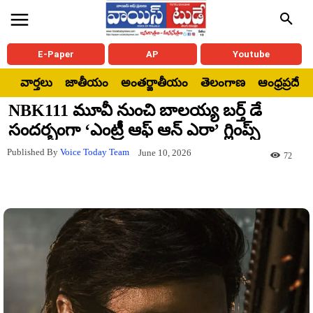
E-Paper
AP
Youtube
వార్తలు
జాతీయం
అంతర్జాతీయం
తెలంగాణ
ఆంధ్రప్రదేశ్
NBK111 మూవీ నుంచి బాలయ్య బర్త్ డే
సందర్భంగా ‘ఎంట్రీ ఆఫ్ ఆన్ ఎరా’ గ్లింప్స్
Published By
Voice Today Team
June 10, 2026
72