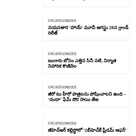
UNCATEGORIZED
నయనతార ‘హాయ్’ మూవీ ఆగస్టు 28న గ్రాండ్
రిలీజ్
UNCATEGORIZED
బంగారు బోనం ఎత్తిన సినీ నటి, నిర్మాత
నిహారిక కొణిదెల
UNCATEGORIZED
జీరో టు హీరో పాత్రలను పోషించాలని ఉంది –
‘దందా’ ఫేమ్ దొర సాయి తేజ
UNCATEGORIZED
జీహెచ్ఆర్‌ కల్లిస్టోలో ‘2బీహెచ్‌కే ఫ్రీడమ్ ఆఫర్’