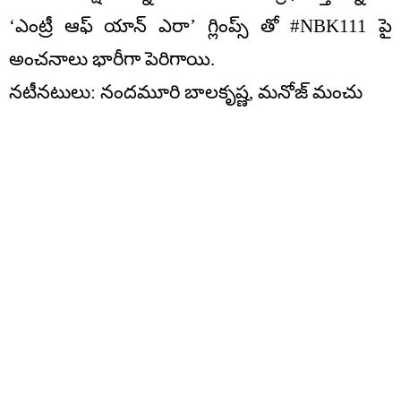
‘ఎంట్రీ ఆఫ్ యాన్ ఎరా’ గ్లింప్స్ తో #NBK111 పై
అంచనాలు భారీగా పెరిగాయి.
నటీనటులు: నందమూరి బాలకృష్ణ, మనోజ్ మంచు