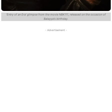
'Entry of an Era' glimpse from the movie NBK111, released on the occasion of
Balayya's birthday.
- Advertisement -