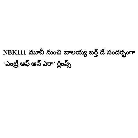
NBK111 మూవీ నుంచి బాలయ్య బర్త్ డే సందర్భంగా
‘ఎంట్రీ ఆఫ్ ఆన్ ఎరా’ గ్లింప్స్