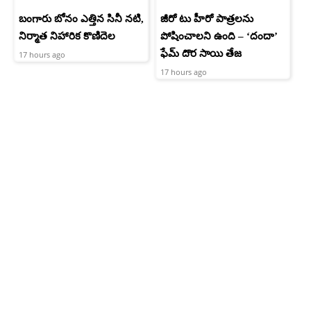
బంగారు బోనం ఎత్తిన సినీ నటి,
జీరో టు హీరో పాత్రలను
నిర్మాత నిహారిక కొణిదెల
పోషించాలని ఉంది – ‘దందా’
ఫేమ్ దొర సాయి తేజ
17 hours ago
17 hours ago