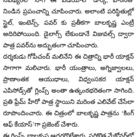
నిండిన ప్రపంచాన్ని చూపించారు. అలాంటి పరిస్థితుల్లో
స్టైల్, ఇంటెన్స్, పవర్ కు ప్రతీకగా బాలకృష్ణ ఎంట్రీ
అదిరిపోయింది. డైలాగ్స్ లేకుండానే విజువల్స్ ద్వారా
పాత్ర పవర్‌ను అద్భుతంగా చూపించారు.
దర్శకుడు గోపీచంద్ మలినేని ఈ చిత్రాన్ని భారీ యాక్షన్
సాగాగా మలిచారు. భారీ యంత్రాలు, అగ్నిజ్వాలలు,
ప్రాణాంతక ఆయుధాలు, విధ్వంసకర యాక్షన్
ఎపిసోడ్స్‌తో గ్లింప్స్ అంతా ఉత్కంఠభరితంగా సాగింది.
ప్రతి ఫ్రేమ్ హీరో పాత్ర స్థాయిని మరింత ఎలివేట్ చేసేలా
రూపొందించారు. ఈ చిత్రంలో బాలకృష్ణ పాత్రను ‘కింగ్
ఆఫ్ కేయాస్’గా ప్రజెంట్ చేశారు.
ఈ గ్లింప్స్‌ బాలకృష్ణ ఆదరగొట్టేశారు. సరికొత్త మేకోవర్‌లో