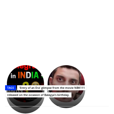
భగవంతుని
కేజీఎఫ్
ప్రసాదం
Upasana:
సినిమాతో
తీర్థం..తులసీదళం
భర్తపై
పాన్
TAGS
'Entry of an Era' glimpse from the movie NBK111
లేకుండా
రివెంజ్
ఇండియా
అసంపూర్ణం
తీర్చుకున్న
స్టార్
released on the occasion of Balayya's birthday.
ఉపాసన..
హీరోయిన్‏గా
పాపం
శ్రీనిధి
రామ్
శెట్టి.