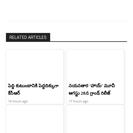
చరణ్
RELATED ARTICLES
పెద్ది కుటుంబానికి పెద్దదిక్కుగా
నయనతార ‘హాయ్’ మూవీ
కేసీఆర్
ఆగస్టు 28న గ్రాండ్ రిలీజ్
16 hours ago
17 hours ago