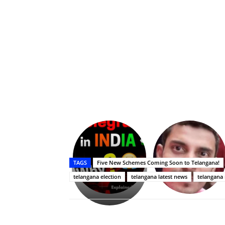
Upasana:
భర్తపై
రివెంజ్
TAGS
Five New Schemes Coming Soon to Telangana!
తీర్చుకున్న
telangana election
telangana latest news
telangana
ఉపాసన..
పాపం
రామ్
చరణ్
Share