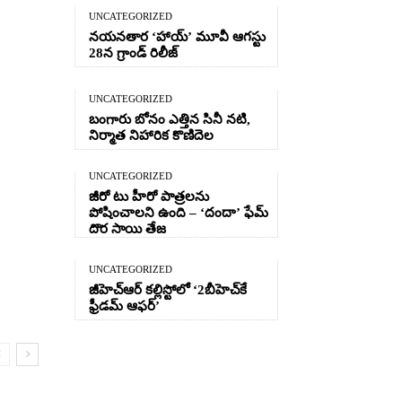
UNCATEGORIZED
నయనతార ‘హాయ్’ మూవీ ఆగస్టు
28న గ్రాండ్ రిలీజ్
UNCATEGORIZED
బంగారు బోనం ఎత్తిన సినీ నటి,
నిర్మాత నిహారిక కొణిదెల
UNCATEGORIZED
జీరో టు హీరో పాత్రలను
పోషించాలని ఉంది – ‘దందా’ ఫేమ్
దొర సాయి తేజ
UNCATEGORIZED
జీహెచ్ఆర్‌ కల్లిస్టోలో ‘2బీహెచ్‌కే
ఫ్రీడమ్ ఆఫర్’