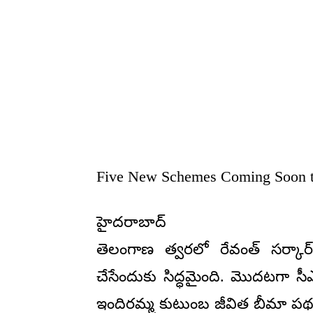
Five New Schemes Coming Soon t
హైదరాబాద్
తెలంగాణ త్వరలో రేవంత్ సర్కార్
చేసేందుకు సిద్ధమైంది. మొదటగా సీఎ
ఇందిరమ్మ కుటుంబ జీవిత బీమా పథకం