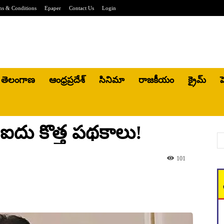
ms & Conditions
Epaper
Contact Us
Login
తెలంగాణ
ఆంధ్రప్రదేశ్
సినిమా
రాజకీయం
క్రైమ్
హ
ఐదు కొత్త పథకాలు!
101