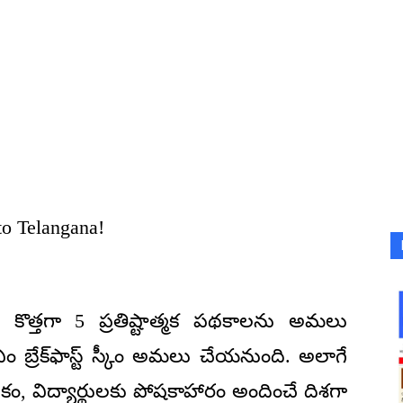
o Telangana!
 కొత్తగా 5 ప్రతిష్టాత్మక పథకాలను అమలు
ం బ్రేక్‌ఫాస్ట్ స్కీం అమలు చేయనుంది. అలాగే
, విద్యార్థులకు పోషకాహారం అందించే దిశగా