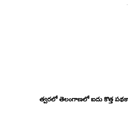
-
త్వరలో తెలంగాణలో ఐదు కొత్త పథక