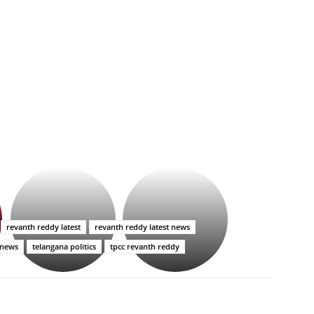
భగవంతుని
కేజీఎఫ్
ప్రసాదం
సినిమాతో
తీర్థం..తులసీదళం
పాన్
లేకుండా
ఇండియా
revanth reddy latest
revanth reddy latest news
అసంపూర్ణం
స్టార్
 news
telangana politics
tpcc revanth reddy
హీరోయిన్‏గా
శ్రీనిధి
శెట్టి.