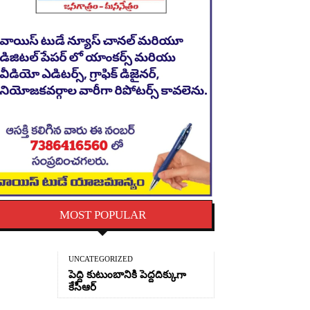
MOST POPULAR
UNCATEGORIZED
పెద్ది కుటుంబానికి పెద్దదిక్కుగా
కేసీఆర్