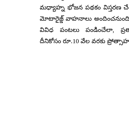
మధ్యాహ్న భోజన పథకం విస్తరణ చేయాల
మోటారైజ్డ్ వాహనాలు అందించనుంద
వివిధ పంటలు పండించేలా, ప్రత్యా
దీనికోసం రూ.10 వేల వరకు ప్రోత్సాహకా