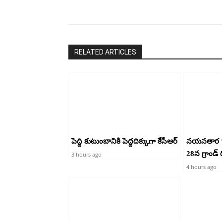
RELATED ARTICLES
పెద్ది కుటుంబానికి పెద్దదిక్కుగా కేసీఆర్
నయనతార ‘హ
28న గ్రాండ్ ర
3 hours ago
4 hours ago