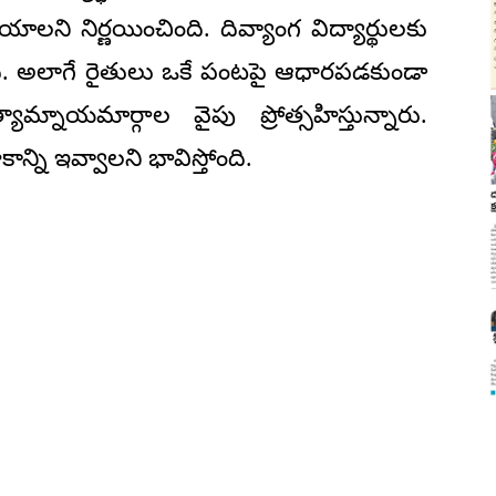
ని నిర్ణయించింది. దివ్యాంగ విద్యార్థులకు
ి. అలాగే రైతులు ఒకే పంటపై ఆధారపడకుండా
మ్నాయమార్గాల వైపు ప్రోత్సహిస్తున్నారు.
న్ని ఇవ్వాలని భావిస్తోంది.