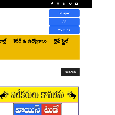
E-Paper
AP
Youtube
ెల్త్‌
కెరీర్ & ఉద్యోగాలు
లైఫ్ స్టైల్
Search