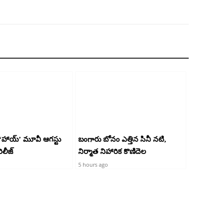
ాయ్’ మూవీ ఆగస్టు
బంగారు బోనం ఎత్తిన సినీ నటి,
ిలీజ్
నిర్మాత నిహారిక కొణిదెల
5 hours ago