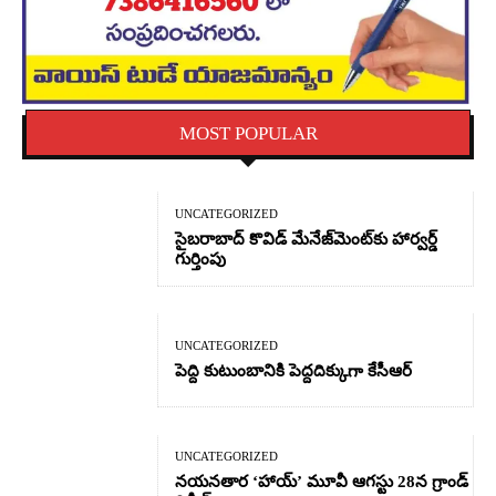
MOST POPULAR
UNCATEGORIZED
సైబరాబాద్‌ కొవిడ్‌ మేనేజ్‌మెంట్‌కు హార్వర్డ్‌
గుర్తింపు
UNCATEGORIZED
పెద్ది కుటుంబానికి పెద్దదిక్కుగా కేసీఆర్
UNCATEGORIZED
నయనతార ‘హాయ్’ మూవీ ఆగస్టు 28న గ్రాండ్