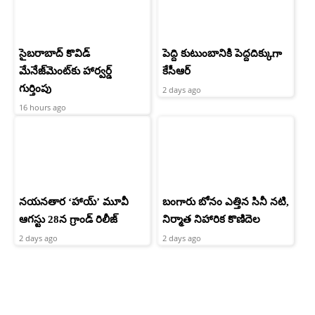
సైబరాబాద్‌ కొవిడ్‌
పెద్ది కుటుంబానికి పెద్దదిక్కుగా
మేనేజ్‌మెంట్‌కు హార్వర్డ్‌
కేసీఆర్
గుర్తింపు
2 days ago
16 hours ago
నయనతార ‘హాయ్’ మూవీ
బంగారు బోనం ఎత్తిన సినీ నటి,
ఆగస్టు 28న గ్రాండ్ రిలీజ్
నిర్మాత నిహారిక కొణిదెల
2 days ago
2 days ago