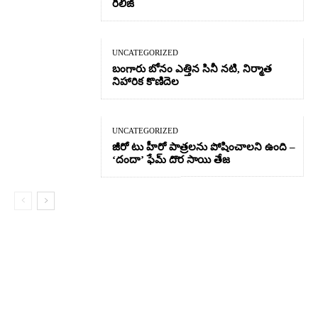
రిలీజ్
UNCATEGORIZED
బంగారు బోనం ఎత్తిన సినీ నటి, నిర్మాత
నిహారిక కొణిదెల
UNCATEGORIZED
జీరో టు హీరో పాత్రలను పోషించాలని ఉంది –
‘దందా’ ఫేమ్ దొర సాయి తేజ