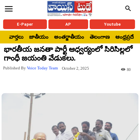
E-Paper
AP
Youtube
వార్తలు
జాతీయం
అంతర్జాతీయం
తెలంగాణ
ఆంధ్రప్రదేశ్
భారతీయ జనతా పార్టీ ఆధ్వర్యంలో సిరిసిల్లలో
గాంధీ జయంతి వేడుకలు.
Published By
Voice Today Team
October 2, 2025
80