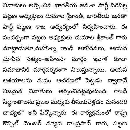
నివాళులు అర్పించిన భారతీయ జనతా పార్టీ సిరిసిల్ల
పట్టణ అధ్యక్షులు దుమాల శ్రీకాంత్, భారతీయ జనతా
పార్టీ పట్టణ శాఖ ఆధ్వర్యంలో నిర్వహించారు. ఈ
సందర్భంగా పట్టణ అధ్యక్షులు దుమాల శ్రీకాంత్ గారు
మాట్లాడుతూ,మహాత్మా గాంధీ ఆలోచనలు, ఆయన
చూపిన సత్యం–అహింసా మార్గం ఇవాళ కూడా
సమాజానికి మార్గదర్శకంగా నిలుస్తున్నాయి. ఆయన
ఆశయాలను మనం ఆచరణలో పెట్టడం ద్వారానే
నిజమైన నివాళులు అర్పించినట్టవుతుంది. గాంధీ
సిద్ధాంతాలను ప్రజల మధ్యకు తీసుకువెళ్లడం మనందరి
బాధ్యత” అని పేర్కొన్నారు. ఈ కార్యక్రమంలో రాష్ట్ర
కౌన్సిల్ మెంబర్ మ్యాన రాంప్రసాద్ గారు, పట్టణ