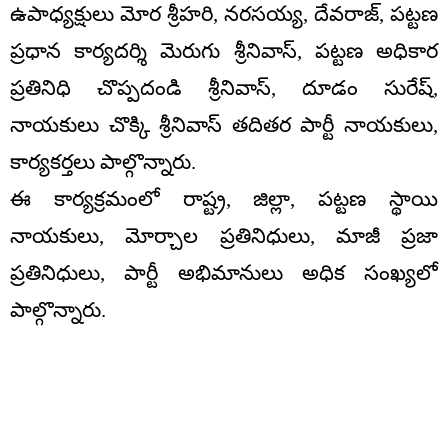
ఉపాధ్యక్షులు మోర శ్రీహరి, నరసయ్య, దేవరాజ్, పట్టణ
ప్రధాన కార్యదర్శి మెరుగు శ్రీనివాస్, పట్టణ అధికార
ప్రతినిధి చొప్పదండి శ్రీనివాస్, దూడం సురేష్,
నాయకులు చొక్కి శ్రీనివాస్ తదితర పార్టీ నాయకులు,
కార్యకర్తలు పాల్గొన్నారు.
ఈ కార్యక్రమంలో రాష్ట్ర, జిల్లా, పట్టణ స్థాయి
నాయకులు, మోర్చాల ప్రతినిధులు, మాజీ ప్రజా
ప్రతినిధులు, పార్టీ అభిమానులు అధిక సంఖ్యలో
పాల్గొన్నారు.