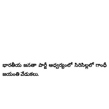
భారతీయ జనతా పార్టీ ఆధ్వర్యంలో సిరిసిల్లలో గాంధీ
జయంతి వేడుకలు.