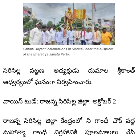
Gandhi Jayanti celebrations in Sircilla under the auspices
of the Bharatiya Janata Party.
సిరిసిల్ల పట్టణ అధ్యక్షుడు దుమాల శ్రీకాంత్
ఆధ్వర్యంలో ఘనంగా నిర్వహించారు.
వాయిస్ టుడే: రాజన్న సిరిసిల్ల జిల్లా: అక్టోబర్ 2
రాజన్న సిరిసిల్ల జిల్లా కేంద్రంలో ని గాంధీ చౌక్ వద్ద
మహాత్మా గాంధీ విగ్రహానికి పూలమాలలు వేసి