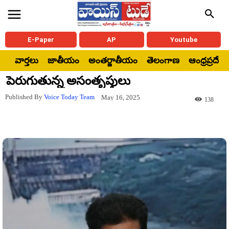
E-Paper
AP
Youtube
వార్తలు
జాతీయం
అంతర్జాతీయం
తెలంగాణ
ఆంధ్రప్రదేశ్
పెరుగుతున్న అసంతృప్తులు
Published By
Voice Today Team
May 16, 2025
138