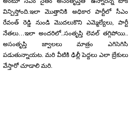
అంటూ సీఎం సైతం అసంతృప్తితో ఉన్నార‌న్న టాక్
విన్పిస్తోంది.ఇలా మొత్తానికి అధికార పార్టీలో సీఎం
రేవంత్ రెడ్డి నుండి మొద‌లుకొని ఎమ్మెల్యేలు, పార్టీ
నేత‌లు…ఇలా అంద‌రిలో..సంతృప్తి లెవ‌ల్ త‌గ్గిపోయి..
అసంతృప్తి జ్వాల‌లు మాత్రం ఎగిసెగిసి
ప‌డుతున్నాయ‌ట‌. మ‌రి వీటికి ఢిల్లీ పెద్దలు ఎలా బ్రేకులు
వేస్తారో చూడాలి మరి.