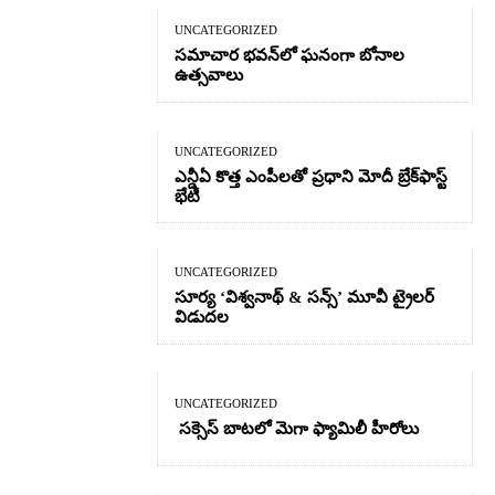
UNCATEGORIZED
సమాచార భవన్‌లో ఘనంగా బోనాల
ఉత్సవాలు
UNCATEGORIZED
ఎన్డీఏ కొత్త ఎంపీలతో ప్రధాని మోదీ బ్రేక్‌ఫాస్ట్
భేటీ
UNCATEGORIZED
సూర్య ‘విశ్వనాథ్ & సన్స్’ మూవీ ట్రైలర్
విడుదల
UNCATEGORIZED
సక్సెస్ బాటలో మెగా ఫ్యామిలీ హీరోలు