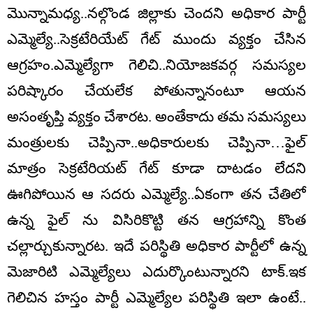
మొన్నామధ్య..న‌ల్గొండ జిల్లాకు చెంద‌ని అధికార పార్టీ
ఎమ్మెల్యే..సెక్రటేరియేట్ గేట్ ముందు వ్యక్తం చేసిన‌
ఆగ్రహం.ఎమ్మెల్యేగా గెలిచి..నియోజ‌క‌వ‌ర్గ స‌మ‌స్యల
ప‌రిష్కారం చేయ‌లేక పోతున్నానంటూ ఆయ‌న
అసంతృప్తి వ్యక్తం చేశార‌ట‌. అంతేకాదు త‌మ స‌మ‌స్యలు
మంత్రుల‌కు చెప్పినా..అధికారులకు చెప్పినా…ఫైల్
మాత్రం సెక్రటేరియట్ గేట్ కూడా దాట‌డం లేద‌ని
ఊగిపోయిన ఆ స‌ద‌రు ఎమ్మెల్యే..ఏకంగా త‌న చేతిలో
ఉన్న ఫైల్ ను విసిరికొట్టి త‌న ఆగ్రహాన్ని కొంత
చ‌ల్లార్చుకున్నార‌ట‌. ఇదే ప‌రిస్థితి అధికార పార్టీలో ఉన్న
మెజారిటి ఎమ్మెల్యేలు ఎదుర్కొంటున్నారని టాక్.ఇక
గెలిచిన హ‌స్తం పార్టీ ఎమ్మెల్యేల ప‌రిస్థితి ఇలా ఉంటే..