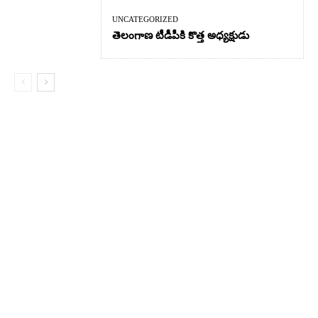
UNCATEGORIZED
తెలంగాణ టీడీపీకి కొత్త అధ్యక్షుడు