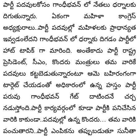
పార్టీ ప‌ద‌వుల‌కోసం గాంధీభ‌వ‌న్ లో నేత‌లు ధర్నాల‌కు
దిగుతున్నారు. ఏకంగా మ‌హిళా కాంగ్రెస్
అధ్యక్షురాలు..పార్టీ ప‌ద‌వుల్లో మ‌హిళ‌ల‌కు ప్రాధాన్యత
ఇవ్వడంలేదని గాంధీభ‌వ‌న్ లో ధ‌ర్నాకు దిగడం పార్టీలో
హాట్ టాపిక్ గా మారింది. అంతేకాదు పార్టీ రాష్ట్ర
ప్రెసిడెంట్, సీఎం, కొంద‌రు మంత్రులు త‌మ వారికే
ప‌ద‌వులు క‌ట్టబెడుతున్నారంటూ ఆమె బ‌హిరంగంగా
టార్గెట్ చేయ‌డంతో అధికారంలో ఉన్న హ‌స్తం పార్టీ
ప‌రువు గాంధీభ‌వ‌న్ గేట్ దాటిందనే చర్చ
నడుస్తోంది.పార్టీ కార్యవర్గంలో కూడా పార్టీకి ప‌నిచేసిన
వారికి కాకుండా..ప‌ద‌వుల్లో ఉన్న కొంద‌రు… త‌మ‌ వారికి
పంచుతార‌ని..పార్టీ ఎంపిక‌ను త‌ప్పుబడుతూ సునీతా