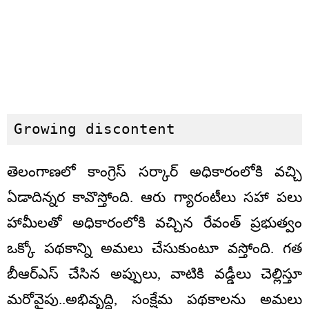
Growing discontent
తెలంగాణ‌లో కాంగ్రెస్ స‌ర్కార్ అధికారంలోకి వ‌చ్చి
ఏడాదిన్నర కావొస్తోంది. ఆరు గ్యారంటీలు సహా పలు
హామీలతో అధికారంలోకి వచ్చిన రేవంత్ ప్రభుత్వం
ఒక్కో పథకాన్ని అమలు చేసుకుంటూ వస్తోంది. గత
బీఆర్ఎస్ చేసిన అప్పులు, వాటికి వడ్డీలు చెల్లిస్తూ
మ‌రోవైపు..అభివృద్ది, సంక్షేమ పథకాలను అమ‌లు