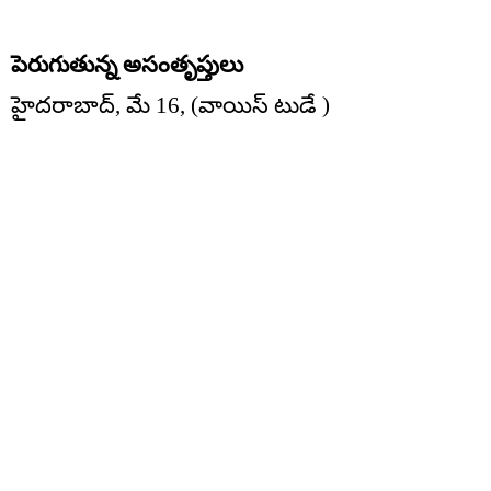
పెరుగుతున్న అసంతృప్తులు
హైదరాబాద్, మే 16, (వాయిస్ టుడే )