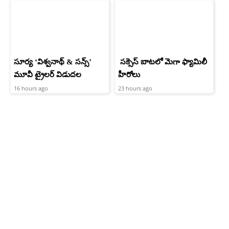
సూర్య ‘విశ్వనాథ్ & సన్స్’
సక్సెస్ బాటలో మెగా ఫ్యామిలీ
మూవీ ట్రైలర్ విడుదల
హీరోలు
16 hours ago
23 hours ago