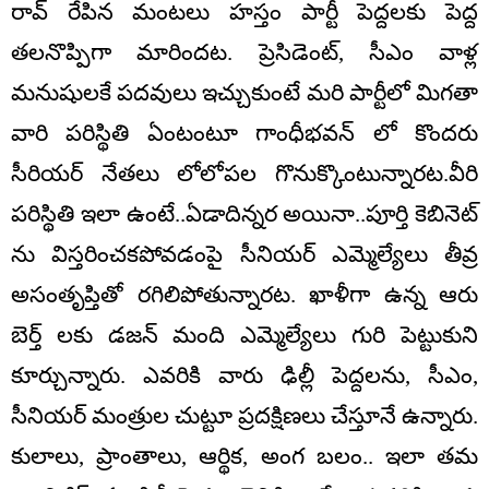
రావ్ రేపిన మంట‌లు హ‌స్తం పార్టీ పెద్దలకు పెద్ద
త‌ల‌నొప్పిగా మారిందట. ప్రెసిడెంట్, సీఎం వాళ్ల
మ‌నుషుల‌కే ప‌ద‌వులు ఇచ్చుకుంటే మ‌రి పార్టీలో మిగ‌తా
వారి ప‌రిస్థితి ఏంటంటూ గాంధీభ‌వ‌న్ లో కొంద‌రు
సీరియ‌ర్ నేత‌లు లోలోపల గొనుక్కొంటున్నారట.వీరి
ప‌రిస్థితి ఇలా ఉంటే..ఏడాదిన్నర అయినా..పూర్తి కెబినెట్
ను విస్తరించకపోవ‌డంపై సీనియ‌ర్ ఎమ్మెల్యేలు తీవ్ర
అసంతృప్తితో రగిలిపోతున్నారట. ఖాళీగా ఉన్న ఆరు
బెర్త్ ల‌కు డ‌జ‌న్ మంది ఎమ్మెల్యేలు గురి పెట్టుకుని
కూర్చున్నారు. ఎవ‌రికి వారు ఢిల్లీ పెద్దలను, సీఎం,
సీనియ‌ర్ మంత్రుల చుట్టూ ప్రదక్షిణ‌లు చేస్తూనే ఉన్నారు.
కులాలు, ప్రాంతాలు, ఆర్థిక‌, అంగ బ‌లం.. ఇలా త‌మ