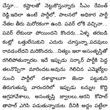
చేస్తూ… క‌ష్టాల‌తో నెట్టుకొస్తున్నారు సీఎం రేవంత్
రెడ్డి.ఇదిలా ఉంటే పార్టీలో, పాల‌న‌లో అధికార పార్టీ
నేత‌ల తీరు మ‌రోరకంగా ఉంది. ప‌వ‌ర్ లోకి వ‌చ్చినా…
ప‌వ‌ర్ లేకుండా పోయింద‌ని కొందరు…ఏళ్ళ త‌ర‌బ‌డి
కంట్లో ఒత్తులేసుకుని ఎదురు చూస్తున్నా..ప‌ద‌వులు
రావ‌డంలేద‌ని మరికొంద‌రు…నిత్యం ఇలా అసంతృస్తితో
ర‌గిలిపోతున్నారట. ఇదే ఇప్పుడు స‌ర్కార్ పార్టీకి పెద్ద
త‌ల‌నొప్పిగా మారింద‌ట‌.అవును గెలిచిన ఎమ్మెల్యేల
నుంచి పార్టీలో ద‌శాబ్దాలుగా జెండా ప‌ట్టుకుని
తిరుగుతున్న వారందరిలో ఇప్పుడు ట‌న్నుల కొద్ది
ఆగ్రహావేశాలు, అసంతృప్తి జ్వాల‌లు..ఆర‌ని కోపాల్
తాపాల్ ఎగిసి ప‌డుతున్నాయట‌. దీనికి అద్దం ప‌ట్టేలా