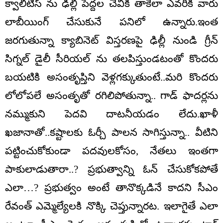
క్వాలిటిస్ ను ఢిల్లీ పెద్దల చెవికి తాకేలా ఎవ‌రికి వారు
లాబీయింగ్ చేసుకునే పనిలో ఉన్నారు.ఇంత
జ‌ర‌గుతున్నా క్యాబినెట్ విస్తరణపై ఢిల్లీ నుండి గ్రీన్
సిగ్నల్ డైలీ సీరియ‌ల్ ను త‌లపిస్తుండ‌టంతో కొంద‌రు
బ‌య‌టికి అసంతృప్తిని వెళ్లగక్కుతుంటే..మ‌రి కొంద‌రు
లోలోపలే అసంతృతో రగిలిపోతున్నా.. గాడ్ ఫాద‌ర్లను
న‌మ్ముకుని పెద‌వి దాట‌నీయ‌డం లేదు.ఖాళీ
ఖ‌జానాతో..క‌ష్టాల‌కు ఓర్చీ పాల‌న సాగిస్తున్నా.. వీటిని
ప‌ట్టించుకోకుండా ప‌ద‌వుల‌కోసం, నేత‌లు ఇంతగా
పాకులాడుతారా..? ప్రభుత్వాన్ని ఓన్ చేసుకోకపోతే
ఎలా…? ప్రభుత్వం అంటే తానొక్కడినే కాదని సీఎం
రేవంత్ ఎమ్మెల్యేలకి నొక్కి చెప్తున్నారట. ఇలాగైతే ఎలా