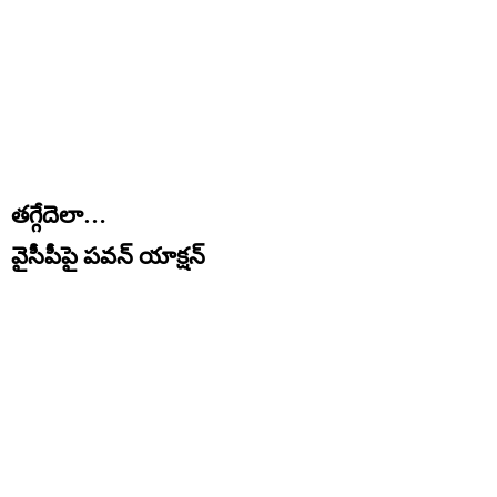
తగ్గేదెలా…
వైసీపీపై పవన్ యాక్షన్