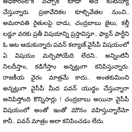
అధికారంలోకి వచ్చాక కూడా అదే కంటిన్యూ
చేస్తున్నారు. ప్రజావేదికల కూల్చివేతల నుంచి..
అమరావతి రైతులపై దాడు, చంద్రబాబు జైలు, కల్తీ
లడ్డూ వరకు ప్రతీ విషయాన్ని ప్రస్తావిస్తూ.. ఫ్యాన్‌ పార్టీని
ఓ ఆట ఆడుకున్నారు పవన్ కల్యాణ్‌.వైసీపీ విషయంలో
ఏ విషయం మర్చిపోయేది లేదని.. అన్నింటినీ
నిలదీస్తాం, కడిగేస్తాం అన్నట్లుగా కనిపిస్తున్నారు.
రాజకీయ వైరం మాత్రమే కాదు.. అంతకుమించి
అన్నట్లుగా వైసీపీ మీద పవన్ యుద్ధం చేస్తున్నారా
అనిపిస్తోంది కొన్నిసార్లు ! చంద్రబాబు అయినా వైసీపీ
విషయంలో అంతో ఇంతో మౌనం వహిస్తున్నారేమో
కానీ.. పవన్ మాత్రం అలా కనిపించడం లేదు.