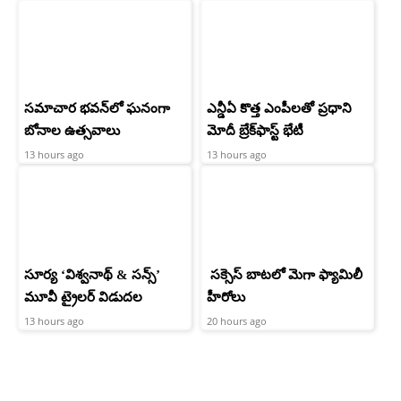
సమాచార భవన్‌లో ఘనంగా
ఎన్డీఏ కొత్త ఎంపీలతో ప్రధాని
బోనాల ఉత్సవాలు
మోదీ బ్రేక్‌ఫాస్ట్ భేటీ
13 hours ago
13 hours ago
సూర్య ‘విశ్వనాథ్ & సన్స్’
సక్సెస్ బాటలో మెగా ఫ్యామిలీ
మూవీ ట్రైలర్ విడుదల
హీరోలు
13 hours ago
20 hours ago