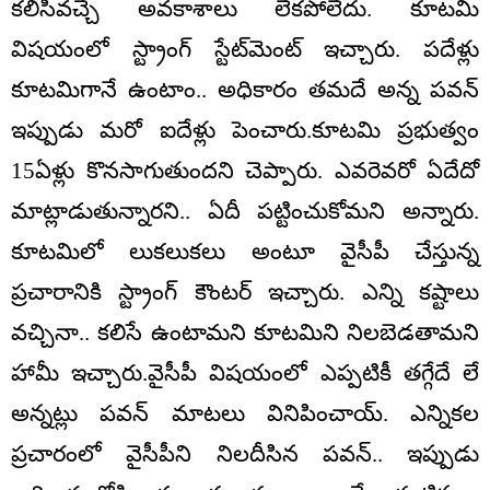
కలిసివచ్చే అవకాశాలు లేకపోలేదు. కూటమి
విషయంలో స్ట్రాంగ్‌ స్టేట్‌మెంట్ ఇచ్చారు. పదేళ్లు
కూటమిగానే ఉంటాం.. అధికారం తమదే అన్న పవన్
ఇప్పుడు మరో ఐదేళ్లు పెంచారు.కూటమి ప్రభుత్వం
15ఏళ్లు కొనసాగుతుందని చెప్పారు. ఎవరెవరో ఏదేదో
మాట్లాడుతున్నారని.. ఏదీ పట్టించుకోమని అన్నారు.
కూటమిలో లుకలుకలు అంటూ వైసీపీ చేస్తున్న
ప్రచారానికి స్ట్రాంగ్ కౌంటర్ ఇచ్చారు. ఎన్ని కష్టాలు
వచ్చినా.. కలిసే ఉంటామని కూటమిని నిలబెడతామని
హామీ ఇచ్చారు.వైసీపీ విషయంలో ఎప్పటికీ తగ్గేదే లే
అన్నట్లు పవన్ మాటలు వినిపించాయ్. ఎన్నికల
ప్రచారంలో వైసీపీని నిలదీసిన పవన్.. ఇప్పుడు