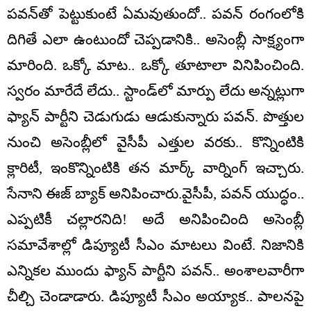
పవన్‌తో పెట్టుకుంటే ఏమవుతుందో.. పవన్ రంగంలోకి
దిగితే ఎలా ఉంటుందో చెప్పడానికి.. అసెంబ్లీ సాక్ష్యంగా
మారింది. ఒక్కో మాట.. ఒక్కో తూటాలా వినిపించింది.
స్వరం మారేదే లేదు.. స్టాండ్‌లో మార్పు లేదు అన్నట్లుగా
ఫ్యాన్ పార్టీని చెడుగుడు ఆడుకున్నారు పవన్. పొత్తుల
నుంచి అసెంబ్లీలో వైసీపీ ఎత్తుల వరకు.. కొన్నింటికి
క్లారిటీ, ఇంకొన్నింటికి తన మార్క్ వార్నింగ్ ఇచ్చారు.
సేనాని ఈజ్ బ్యాక్ అనిపించారు.వైసీపీ, పవన్ యుద్ధం..
ఎప్పటికీ చల్లారనిది! అదే అనిపించింది అసెంబ్లీ
సమావేశాల్లో డిప్యూటీ సీఎం మాటలు వింటే. నిజానికి
ఎన్నికల ముందు ఫ్యాన్‌ పార్టీని పవన్.. అంశాలవారీగా
చీల్చి చెండాడారు. డిప్యూటీ సీఎం అయ్యాక.. పాలనపై