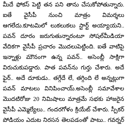
మీదే ఫోకస్ పెట్టి తన పని తాను చేసుకోపోతున్నారు.
ఐతే వైసీపీ నుంచి మాత్రం విమర్శలు
ఆగలేదు.కూటమిలో లుకలుకలు స్టార్ట్ అయ్యాయని..
పవన్‌ దూరం జరుగుతున్నారంటూ సోషల్‌మీడియా
వేదికగా వైసీపీ ప్రచారం మొదలుపెట్టింది. ఐతే వాటిపై
ఇన్నాళ్లు మౌనంగా ఉన్న పవన్.. అసెంబ్లీ సాక్షిగా
విరుచుకుపడ్డారు. పాత పవన్‌ను గుర్తు చేశారు. అదే
ఫైర్.. అదే దూకుడు.. తగ్గేదే లే, తగ్గింది లే అన్నట్లుగా
పవన్ మాటలు వినిపించాయ్.అసెంబ్లీ సమావేశాల
మొదటిరోజు 20 నిమిషాలు మాత్రమే సభకు హాజరైన
వైసీపీ ఎమ్మెల్యేలు.. గందరగోళం క్రియేట్ చేశారు. స్పీకర్‌
పోడియం ఎదుట నిరసన తెలపడంతో పాటు.. గవర్నర్