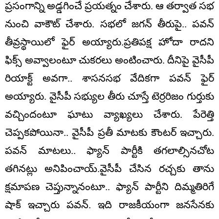
ప్రసంగాన్ని అడ్డగించే ప్రయత్నం చేశారు. ఆ తర్వాత సభ
నుంచి వాకౌట్‌ చేశారు. సభలో జగన్ తీరుపై.. పవన్
తీవ్రస్థాయిలో ఫైర్ అయ్యారు.ప్రతిపక్ష హోదా రాదని
ఫిక్స్ అవ్వాలంటూ చుకరలు అంటించారు. దీనిపై వైసీపీ
రియాక్ట్ అవగా.. శాసనసభ వేదికగా పవన్ ఫైర్
అయ్యారు. వైసీపీ సభ్యుల తీరు చూస్తే టెర్రరిజం గుర్తుకు
వచ్చిందంటూ ఘాటు వ్యాఖ్యలు చేశారు. పేరెత్తి
చెప్పకపోయినా.. వైసీపీ ప్రతీ మాటకు కౌంటర్ ఇచ్చారు.
పవన్ మాటలు.. ఫ్యాన్ పార్టీకి తగలాల్సినచోట
తగినట్లు అనిపించాయ్‌.వైసీపీ చేసిన రచ్చకు తాను
క్షమాపణ చెప్తున్నానంటూ.. ఫ్యాన్ పార్టీని దిమ్మతిరిగే
షాక్ ఇచ్చారు పవన్. ఇది రాజకీయంగా జనసేనకు