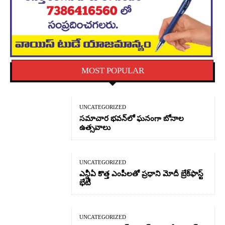
MOST POPULAR
UNCATEGORIZED
సమాచార భవన్‌లో ఘనంగా బోనాల
ఉత్సవాలు
UNCATEGORIZED
ఎన్డీఏ కొత్త ఎంపీలతో ప్రధాని మోదీ బ్రేక్‌ఫాస్ట్
భేటీ
UNCATEGORIZED