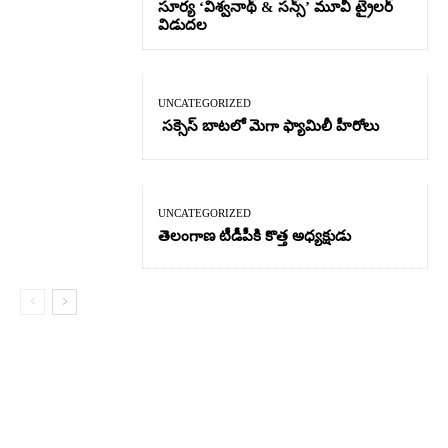
సూర్య ‘విశ్వనాథ్ & సన్స్’ మూవీ ట్రైలర్
విడుదల
UNCATEGORIZED
సక్సెస్ బాటలో మెగా ఫ్యామిలీ హీరోలు
UNCATEGORIZED
తెలంగాణ టీడీపీకి కొత్త అధ్యక్షుడు