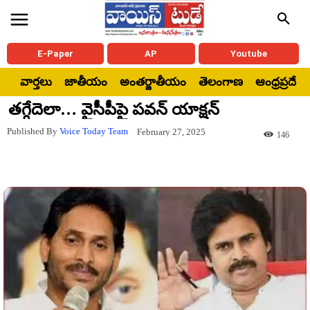
E-Paper
AP
Youtube
వార్తలు
జాతీయం
అంతర్జాతీయం
తెలంగాణ
ఆంధ్రప్రదేశ్
తగ్గేదెలా… వైసీపీపై పవన్ యాక్షన్
Published By
Voice Today Team
February 27, 2025
146