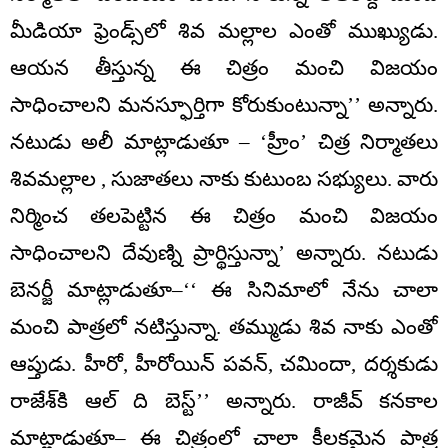
మీడియా ఫ్రెండ్స్‌లో శివ మల్లాల ఎంతో ముఖ్యుడు.
ఆయన తీస్తున్న ఈ చిత్రం మంచి విజయం
సాధించాలని మనస్ఫూర్తిగా కోరుకుంటున్నా’’ అన్నారు.
నటుడు అలీ మాట్లాడుతూ – ‘హ్రీం’ చిత్ర నిర్మాతలు
శివమల్లాల , సుజాతలు నాకు కుటుంబ సభ్యులు. వారు
నిర్మించ తలపెట్టిన ఈ చిత్రం మంచి విజయం
సాధించాలని దేవుణ్ని ప్రార్థిస్తున్నా’ అన్నారు. నటుడు
బెనర్జీ మాట్లాడుతూ–‘‘ ఈ సినిమాలో నేను చాలా
మంచి పాత్రలో నటిస్తున్నా. తమ్ముడు శివ నాకు ఎంతో
ఆప్తుడు. హీరో, హీరోయిన్‌ పవన్, చమిందా, దర్శకుడు
రాజేశ్‌కి ఆల్‌ ది బెస్ట్‌’’ అన్నారు. రాజీవ్‌ కనకాల
మాట్లాడుతూ– ఈ చిత్రంలో చాలా కీలకమైన పాత్ర