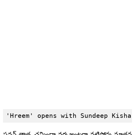
'Hreem' opens with Sundeep Kisha
పవన్‌ తాత, చమిందా వర్మ జంటగా నటిస్తోన్న నూతన