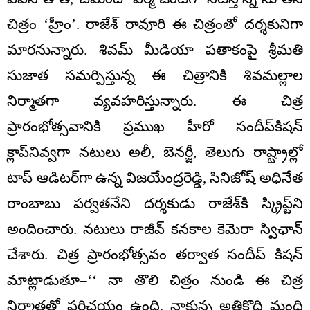
చిత్రం ‘హ్రీం’. రాజేశ్‌ రావూరి ఈ చిత్రంతో దర్శకునిగా
మారనున్నారు. శివమ్‌ మీడియా పతాకంపై శ్రీమతి
సుజాత సమర్పిస్తున్న ఈ చిత్రానికి శివమల్లాల
నిర్మాతగా వ్యవహరిస్తున్నారు. ఈ చిత్ర
ప్రారంభోత్సవానికి ప్రముఖ హీరో సందీప్‌కిషన్‌
క్లాప్‌నివ్వగా నటులు అలీ, బెనర్జీ, తెలుగు రాష్ట్రాల్లో
టాప్‌ ఆడిటర్‌గా ఉన్న విజయేంద్రరెడ్డి, సినిజోష్‌ అధినేత
రాంబాబు పర్వతనేని దర్శకుడు రాజేశ్‌కి స్క్రిప్ట్‌ని
అందించారు. నటులు రాజీవ్‌ కనకాల కెమెరా స్విఛాన్‌
చేశారు. చిత్ర ప్రారంభోత్సవం తర్వాత సందీప్‌ కిషన్‌
మాట్లాడుతూ–‘‘ నా తొలి చిత్రం నుండి ఈ చిత్ర
నిర్మాతతో పరిచయం ఉంది. నాకున్న అతికొద్ది మంది