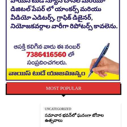
MOST POPULAR
UNCATEGORIZED
సమాచార భవన్‌లో ఘనంగా బోనాల
ఉత్సవాలు