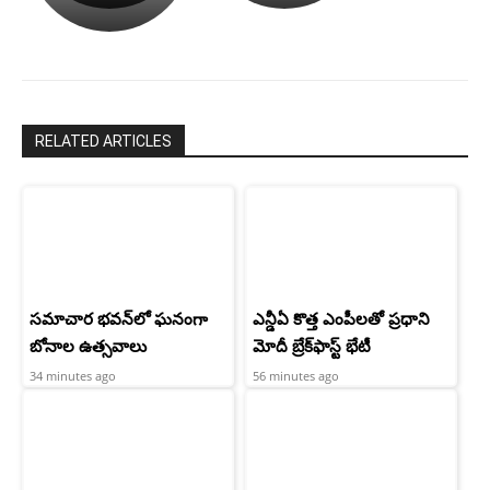
రామ్
శెట్టి.
చరణ్
RELATED ARTICLES
సమాచార భవన్‌లో ఘనంగా
ఎన్డీఏ కొత్త ఎంపీలతో ప్రధాని
బోనాల ఉత్సవాలు
మోదీ బ్రేక్‌ఫాస్ట్ భేటీ
34 minutes ago
56 minutes ago