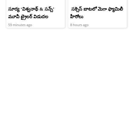
సూర్య ‘విశ్వనాథ్ & సన్స్’
సక్సెస్ బాటలో మెగా ఫ్యామిలీ
మూవీ ట్రైలర్ విడుదల
హీరోలు
59 minutes ago
8 hours ago