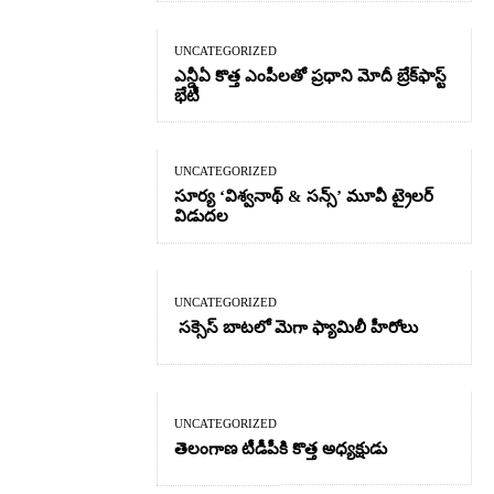
UNCATEGORIZED
ఎన్డీఏ కొత్త ఎంపీలతో ప్రధాని మోదీ బ్రేక్‌ఫాస్ట్
భేటీ
UNCATEGORIZED
సూర్య ‘విశ్వనాథ్ & సన్స్’ మూవీ ట్రైలర్
విడుదల
UNCATEGORIZED
సక్సెస్ బాటలో మెగా ఫ్యామిలీ హీరోలు
UNCATEGORIZED
తెలంగాణ టీడీపీకి కొత్త అధ్యక్షుడు