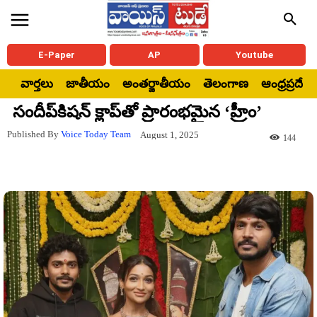
E-Paper
AP
Youtube
వార్తలు
జాతీయం
అంతర్జాతీయం
తెలంగాణ
ఆంధ్రప్రదేశ్
సందీప్‌కిషన్‌ క్లాప్‌తో ప్రారంభమైన ‘హ్రీం’
Published By
Voice Today Team
August 1, 2025
144