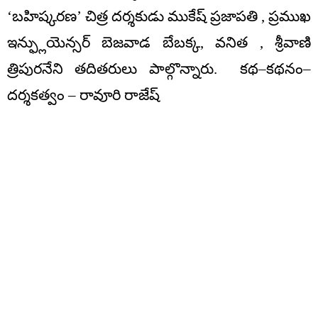
‘బహిష్కరణ’ చిత్ర దర్శకుడు ముకేష్‌ ప్రజాపతి , ప్రముఖ
ఇన్ఫ్లుయెన్సర్ బెజవాడ బేబక్క, వనిత , శ్రీవాణి
త్రిపురనేని తదితరులు పాల్గొన్నారు. కథ–కథనం–
దర్శకత్వం – రావూరి రాజేష్