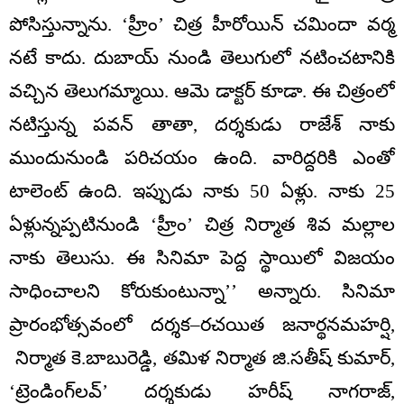
పోసిస్తున్నాను. ‘హ్రీం’ చిత్ర హీరోయిన్‌ చమిందా వర్మ
నటే కాదు. దుబాయ్‌ నుండి తెలుగులో నటించటానికి
వచ్చిన తెలుగమ్మాయి. ఆమె డాక్టర్‌ కూడా. ఈ చిత్రంలో
నటిస్తున్న పవన్‌ తాతా, దర్శకుడు రాజేశ్‌ నాకు
ముందునుండి పరిచయం ఉంది. వారిద్దరికి ఎంతో
టాలెంట్‌ ఉంది. ఇప్పుడు నాకు 50 ఏళ్లు. నాకు 25
ఏళ్లున్నప్పటినుండి ‘హ్రీం’ చిత్ర నిర్మాత శివ మల్లాల
నాకు తెలుసు. ఈ సినిమా పెద్ద స్థాయిలో విజయం
సాధించాలని కోరుకుంటున్నా’’ అన్నారు. సినిమా
ప్రారంభోత్సవంలో దర్శక–రచయిత జనార్థనమహర్షి,
నిర్మాత కె.బాబురెడ్డి, తమిళ నిర్మాత జి.సతీష్‌ కుమార్,
‘ట్రెండింగ్‌లవ్‌’ దర్శకుడు హరీష్‌ నాగరాజ్,