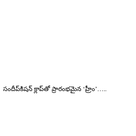
సందీప్‌కిషన్‌ క్లాప్‌తో ప్రారంభమైన ‘హ్రీం’…..