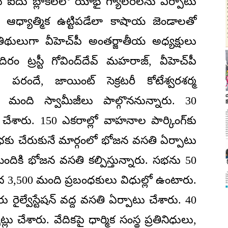
ు ఐదు బ్లాక్‌లలో యాభై గ్యాలరీలను ఏర్పాటు
ో ఆధ్యాత్మిక ఉట్టిపడేలా కాషాయ జెండాలతో
తిథులుగా వీహెచ్‌పీ అంతర్జాతీయ అధ్యక్షులు
ట్రస్టీ గోవింద్‌దేవ్‌ మహరాజ్, వీహెచ్‌పీ
్‌ పరందే, జాయింట్‌ సెక్రటరీ కోటేశ్వరశర్మ
 మంది స్వామీజీలు పాల్గొననున్నారు. 30
ేశారు. 150 ఎకరాల్లో వాహనాల పార్కింగ్‌కు
ి సభకు చేరుకునే మార్గంలో భోజన వసతి ఏర్పాటు
మందికి భోజన వసతి కల్పిస్తున్నారు. సభను 50
ీద 3,500 మంది ప్రబంధకులు విధుల్లో ఉంటారు.
రైల్వేస్టేషన్‌ వద్ద వసతి ఏర్పాటు చేశారు. 40
 చేశారు. వేదికపై ధార్మిక సంస్థ ప్రతినిధులు,