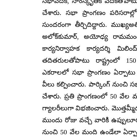
సభావేదిక, సాంస్కృతిక వేదికతోపాట
చేశారు. సభా ప్రాంగణం పరిసరాల్ల
సుందరంగా తీర్చిదిద్దారు. ముఖ్యఅ
అలోక్‌కుమార్, అయోధ్య రామమందిరం 
కార్యనిర్వాహక కార్యదర్శి మిలింద
తదితరులతోపాటు రాష్ట్రంలో 150
ఎకరాలలో సభా ప్రాంగణం ఏర్పాటు చ
వీలు కల్పించారు. పార్కింగ్‌ నుంచ
చేశారు. ప్రతి ప్రాంగణంలో 50 వేల 
గ్యాలరీలుగా విభజించారు. మొత్తమ్మ
ముందు రోజు వచ్చే వారికి ఉప్పులూరు 
నుంచి 50 వేల మంది ఉండేలా ఏర్పాట్లు