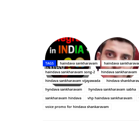
Upasana:
భర్తపై
రివెంజ్
TAGS
haindava sankharavam
haindava sankharav
తీర్చుకున్న
haindava sankharavam song-2
hindava sankharavam
ఉపాసన..
పాపం
hindava sankharavam vijayawada
hindava shankhara
రామ్
hyndava sankharavam
hyndava sankharavam sabha
చరణ్
sankharavam hindava
vhp haindava sankharavam
voice promo for hindava shankaravam
Share