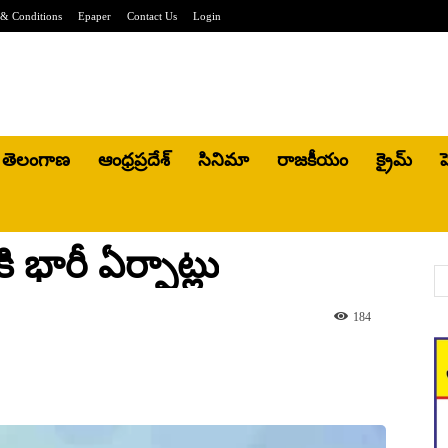
& Conditions
Epaper
Contact Us
Login
తెలంగాణ
ఆంధ్రప్రదేశ్
సినిమా
రాజకీయం
క్రైమ్
హ
భారీ ఏర్పాట్లు
184