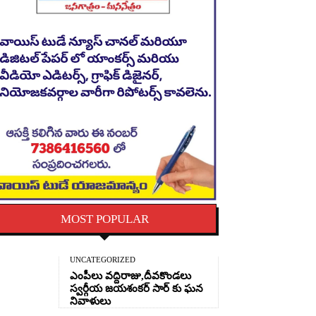
MOST POPULAR
UNCATEGORIZED
ఎంపీలు వద్దిరాజు,దీవకొండలు
స్వర్గీయ జయశంకర్ సార్ కు ఘన
నివాళులు