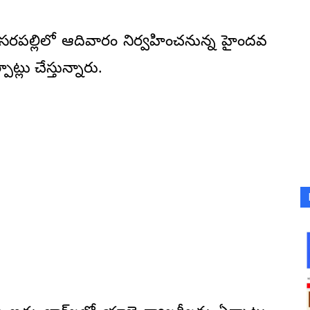
కేసరపల్లిలో ఆదివారం నిర్వహించనున్న హైందవ
లు చేస్తున్నారు.