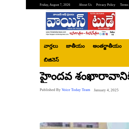
Friday, August 7, 2026
About Us
Privacy Policy
Terms 
వార్తలు
జాతీయం
అంతర్జాతీయం
బిజినెస్‌
హైందవ శంఖారావానికి 
Published By
Voice Today Team
January 4, 2025