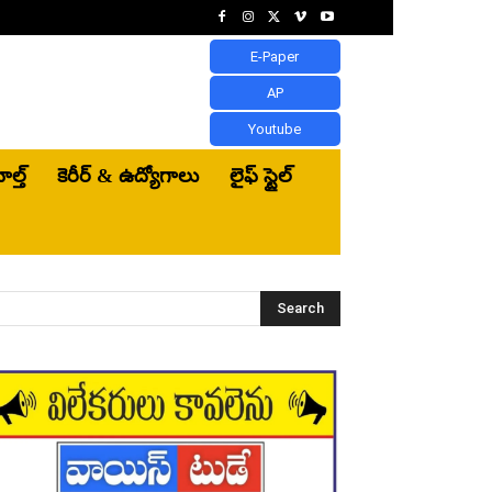
E-Paper
AP
Youtube
ెల్త్‌
కెరీర్ & ఉద్యోగాలు
లైఫ్ స్టైల్
Search