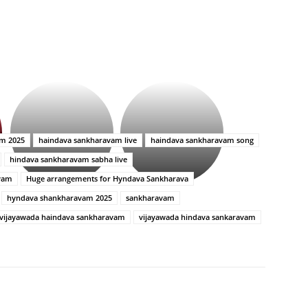
భగవంతుని
కేజీఎఫ్
ప్రసాదం
సినిమాతో
తీర్థం..తులసీదళం
పాన్
లేకుండా
ఇండియా
am 2025
haindava sankharavam live
haindava sankharavam song
అసంపూర్ణం
స్టార్
hindava sankharavam sabha live
హీరోయిన్‏గా
శ్రీనిధి
vam
Huge arrangements for Hyndava Sankharava
శెట్టి.
hyndava shankharavam 2025
sankharavam
vijayawada haindava sankharavam
vijayawada hindava sankaravam