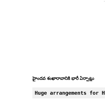
-
హైందవ శంఖారావానికి భారీ ఏర్పాట్లు
Huge arrangements for H