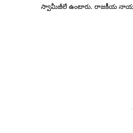
స్వామీజీలే ఉంటారు. రాజకీయ నాయకు
-