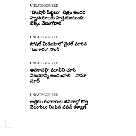
UNCATEGORIZED
‘హుషార్‌ పిట్టలు’ చిత్రం అందరి
హృదయాలకు హత్తుకుంటుంది:
బెక్కెం వేణుగోపాల్‌
UNCATEGORIZED
సోషల్ మీడియాలో వైరల్ మారిన
‘బంగారం’ సాంగ్
UNCATEGORIZED
అనకాపల్లి’ మూవీని చూసి
విజయాన్ని అందించాలి – సోనూ
సూద్
UNCATEGORIZED
అల్లికల కళాకారుల జీవితాల్లో కొత్త
వెలుగులు నింపిన పవన్ కళ్యాణ్