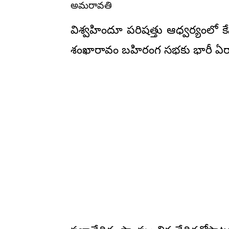
అమరావతి
విశ్వహిందూ పరిషత్తు ఆధ్వర్యంలో 
శంఖారావం బహిరంగ సభకు భారీ ఏర్పాట్