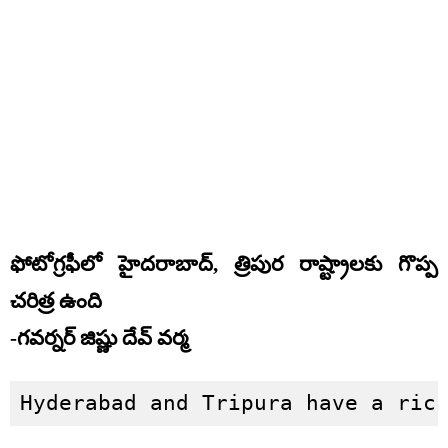
ఫోటోగ్రఫీలో హైదరాబాద్, త్రిపుర రాష్ట్రాలకు గొప్ప
చరిత్ర ఉంది
-గవర్నర్ జిష్ణు దేవ్ వర్మ
Hyderabad and Tripura have a ric