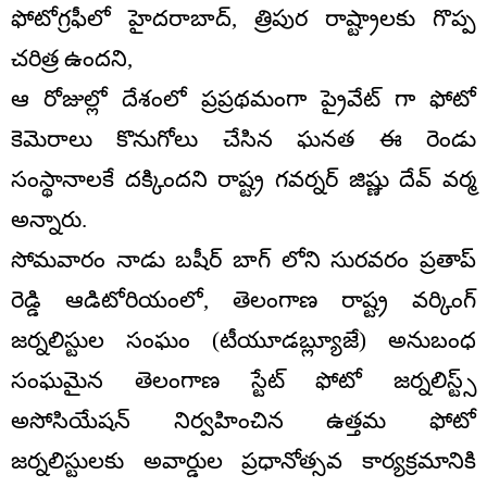
ఫోటోగ్రఫీలో హైదరాబాద్, త్రిపుర రాష్ట్రాలకు గొప్ప
చరిత్ర ఉందని,
ఆ రోజుల్లో దేశంలో ప్రప్రథమంగా ప్రైవేట్ గా ఫోటో
కెమెరాలు కొనుగోలు చేసిన ఘనత ఈ రెండు
సంస్థానాలకే దక్కిందని రాష్ట్ర గవర్నర్ జిష్ణు దేవ్ వర్మ
అన్నారు.
సోమవారం నాడు బషీర్ బాగ్ లోని సురవరం ప్రతాప్
రెడ్డి ఆడిటోరియంలో, తెలంగాణ రాష్ట్ర వర్కింగ్
జర్నలిస్టుల సంఘం (టీయూడబ్ల్యూజే) అనుబంధ
సంఘమైన తెలంగాణ స్టేట్ ఫోటో జర్నలిస్ట్స్
అసోసియేషన్ నిర్వహించిన ఉత్తమ ఫోటో
జర్నలిస్టులకు అవార్డుల ప్రధానోత్సవ కార్యక్రమానికి