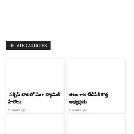
చరణ్
RELATED ARTICLES
సక్సెస్ బాటలో మెగా ఫ్యామిలీ
తెలంగాణ టీడీపీకి కొత్త
హీరోలు
అధ్యక్షుడు
5 hours ago
5 hours ago