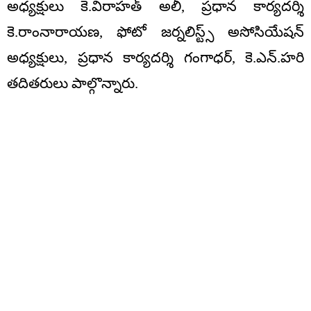
అధ్యక్షులు కె.విరాహత్ అలీ, ప్రధాన కార్యదర్శి
కె.రాంనారాయణ, ఫోటో జర్నలిస్ట్స్ అసోసియేషన్
అధ్యక్షులు, ప్రధాన కార్యదర్శి గంగాధర్, కె.ఎన్.హరి
తదితరులు పాల్గొన్నారు.