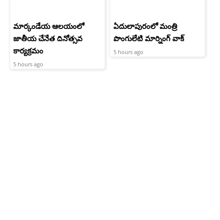
మార్కండేయ ఆలయంలో
ఏదులాపురంలో మంత్రి
జాతీయ చేనేత దినోత్సవ
పొంగులేటి మార్నింగ్ వాక్
కార్యక్రమం
5 hours ago
5 hours ago