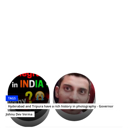
భగవంతుని
కేజీఎఫ్
ప్రసాదం
Upasana:
సినిమాతో
తీర్థం..తులసీదళం
భర్తపై
పాన్
TAGS
లేకుండా
రివెంజ్
ఇండియా
అసంపూర్ణం
తీర్చుకున్న
స్టార్
Hyderabad and Tripura have a rich history in photography - Governor
ఉపాసన..
హీరోయిన్‏గా
Jishnu Dev Verma
పాపం
శ్రీనిధి
రామ్
శెట్టి.