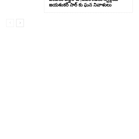
జయశంకర్ సార్ కు ఘన నివాళులు