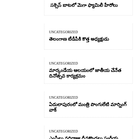
సక్సెస్ బాటలో మెగా ఫ్యామిలీ హీరోలు
UNCATEGORIZED
తెలంగాణ టీడీపీకి కొత్త అధ్యక్షుడు
UNCATEGORIZED
మార్కండేయ ఆలయంలో జాతీయ చేనేత
దినోత్సవ కార్యక్రమం
UNCATEGORIZED
ఏదులాపురంలో మంత్రి పొంగులేటి మార్నింగ్
వాక్
UNCATEGORIZED
ఎంపీలు వద్దిరాజు,దీవకొండలు స్వర్గీయ