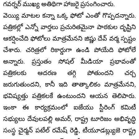
గవర్నర్ ముఖ్య అతిథిగా హాజరై ప్రసంగించారు.
వెయ్యి మాటల కన్నా ఒక్క ఫోటో ఎంతో గొప్పదన్నారు.
పత్రికల్లో ఎన్నో వార్తలు ప్రచురితమైనా పాఠకుల దృష్టిని
ఆకర్షించేది ఫోటోలు మాత్రమేనని జిష్ణు దేవ్ వర్మ స్పష్టం
చేశారు. చరిత్రలో రికార్డుగా ఉండి పోయేది ఫోటోలే
అన్నారు. ప్రస్తుతం సోషల్ మీడియా ప్రభావంతో
పత్రికలకు ఆదరణ తగ్గి పోతుందని చర్చ
జరుగుతుందని, కానీ ఇది తాత్కాలికం మాత్రమేనని,
భవిష్యత్తు పత్రికలకే ఉంటుందని ఆయన తెలిపారు.
ఇంకా ఈ కార్యక్రమంలో ఐజేయు స్టీరింగ్ కమిటీ
సభ్యులు దేవులపల్లి అమర్, రాష్ట్ర టూరిజం అభివృద్ధి
సంస్థ చైర్మన్ పటేల్ రమేష్ రెడ్డి, టీయూడబ్ల్యుజె రాష్ట్ర