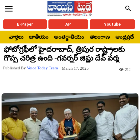
E-Paper
AP
Youtube
వార్తలు
జాతీయం
అంతర్జాతీయం
తెలంగాణ
ఆంధ్రప్రదేశ్
ఫోటోగ్రఫీలో హైదరాబాద్, త్రిపుర రాష్ట్రాలకు
గొప్ప చరిత్ర ఉంది -గవర్నర్ జిష్ణు దేవ్ వర్మ
Published By
Voice Today Team
March 17, 2025
212