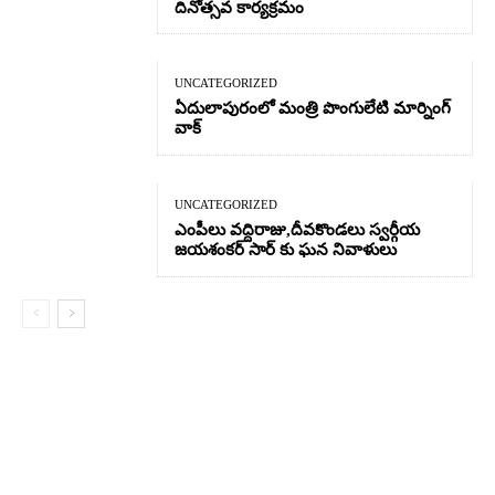
దినోత్సవ కార్యక్రమం
UNCATEGORIZED
ఏదులాపురంలో మంత్రి పొంగులేటి మార్నింగ్
వాక్
UNCATEGORIZED
ఎంపీలు వద్దిరాజు,దీవకొండలు స్వర్గీయ
జయశంకర్ సార్ కు ఘన నివాళులు