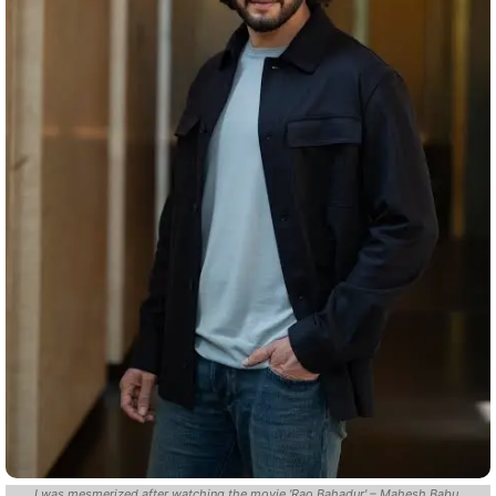
I was mesmerized after watching the movie 'Rao Bahadur' – Mahesh Babu.