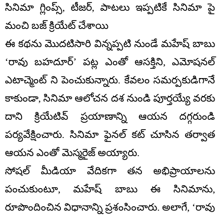
సినిమా గ్లింప్స్, టీజర్, పాటలు ఇప్పటికే సినిమా పై
మంచి బజ్ క్రియేట్ చేశాయి
ఈ కథను మొదటిసారి విన్నప్పటి నుండే మహేష్ బాబు
‘రావు బహదూర్’ పట్ల ఎంతో ఆసక్తిని, ఎమోషనల్
ఎటాచ్మెంట్ ని పెంచుకున్నారు. కేవలం సమర్పకుడిగానే
కాకుండా, సినిమా ఆలోచన దశ నుండి పూర్తయ్యే వరకు
దాని క్రియేటివ్ ప్రయాణాన్ని ఆయన దగ్గరుండి
పర్యవేక్షించారు. సినిమా ఫైనల్ కట్ చూసిన తర్వాత
ఆయన ఎంతో మెస్మరైజ్ అయ్యారు.
సోషల్ మీడియా వేదికగా తన అభిప్రాయాలను
పంచుకుంటూ, మహేష్ బాబు ఈ సినిమాను,
రూపొందించిన విధానాన్ని ప్రశంసించారు. అలాగే, ‘రావు