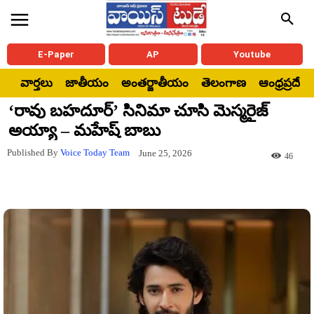
E-Paper
AP
Youtube
వార్తలు
జాతీయం
అంతర్జాతీయం
తెలంగాణ
ఆంధ్రప్రదేశ్
‘రావు బహదూర్’ సినిమా చూసి మెస్మరైజ్
అయ్యా – మహేష్ బాబు
Published By
Voice Today Team
June 25, 2026
46