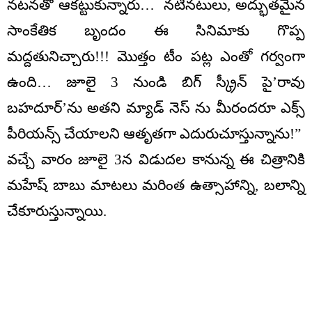
నటనతో ఆకట్టుకున్నారు… నటీనటులు, అద్భుతమైన
సాంకేతిక బృందం ఈ సినిమాకు గొప్ప
మద్దతునిచ్చారు!!! మొత్తం టీం పట్ల ఎంతో గర్వంగా
ఉంది… జూలై 3 నుండి బిగ్ స్క్రీన్ పై’రావు
బహదూర్’ను అతని మ్యాడ్ నెస్ ను మీరందరూ ఎక్స్
పీరియన్స్ చేయాలని ఆతృతగా ఎదురుచూస్తున్నాను!”
వచ్చే వారం జూలై 3న విడుదల కానున్న ఈ చిత్రానికి
మహేష్ బాబు మాటలు మరింత ఉత్సాహాన్ని, బలాన్ని
చేకూరుస్తున్నాయి.