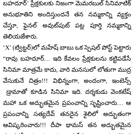
బహదూర్’ ప్రేక్షకులకు నిజంగా మెమరబుల్ సినిమాటిక్
అనుభూతిని అందిస్తుందనే తన నమ్మకాన్ని వ్యక్తం
చేస్తూ, ఫైనల్ అవుట్‌పుట్ పట్ల పూర్తి నమ్మకాన్ని
తెలియజేశారు.
‘X’ (ట్విట్టర్)లో మహేష్ బాబు ఒక స్పెషల్ పోస్ట్ పెట్టారు
“రావు బహదూర్… ఇది కేవలం ప్రేక్షకులను కట్టిపడేసే
సినిమా మాత్రమే కాదు, వారి మనసులో లోతుగా ముద్ర
వేసుకునే చిత్రం!!! విభిన్నంగా, అందంగా, ఇంటెన్స్
డ్రామాతో కూడిన సినిమా ఇది. దర్శకుడు వెంకటేష్
మహా ఒక అద్భుతమైన ప్రపంచాన్ని సృష్టించారు… ఆ
ప్రపంచాన్ని సత్యదేవ్ తనదైన శైలిలో అద్భుతంగా
ఆవిష్కరించారు!!! దీపా థామస్ తన అద్భుతమైన