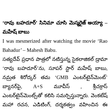
‘రావు బహదూర్’ సినిమా చూసి మెస్మరైజ్ అయ్యా –
మహేష్ బాబు
I was mesmerized after watching the movie ‘Rao
Bahadur’ – Mahesh Babu.
సత్యదేవ్ ప్రధాన పాత్రలో నటిస్తున్న సైకలాజికల్ డ్రామా
‘రావు బహదూర్’ను, సూపర్ స్టార్ మహేష్ బాబు,
నమ్రత శిరోద్కర్ తమ ‘GMB ఎంటర్‌టైన్‌మెంట్’
బ్యానర్‌పై, A+S మూవీస్ , శ్రీచక్రాస్
ఎంటర్‌టైన్‌మెంట్స్‌తో కలిసి సమర్పిస్తున్నారు. వెంకటేష్
మహా రచన, ఎడిటింగ్, దర్శకత్వం వహించిన ఈ