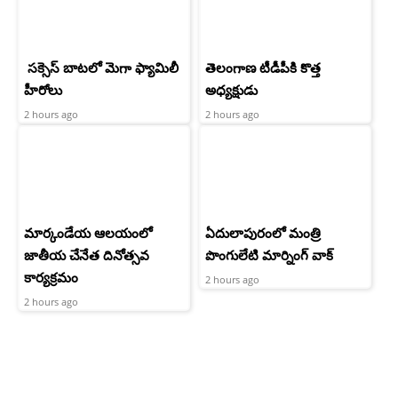
సక్సెస్ బాటలో మెగా ఫ్యామిలీ
తెలంగాణ టీడీపీకి కొత్త
హీరోలు
అధ్యక్షుడు
2 hours ago
2 hours ago
మార్కండేయ ఆలయంలో
ఏదులాపురంలో మంత్రి
జాతీయ చేనేత దినోత్సవ
పొంగులేటి మార్నింగ్ వాక్
కార్యక్రమం
2 hours ago
2 hours ago