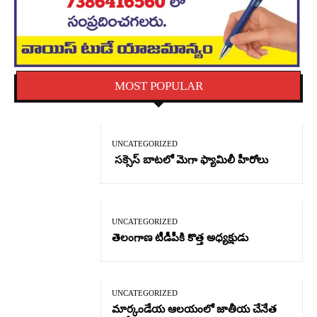
MOST POPULAR
UNCATEGORIZED
సక్సెస్ బాటలో మెగా ఫ్యామిలీ హీరోలు
UNCATEGORIZED
తెలంగాణ టీడీపీకి కొత్త అధ్యక్షుడు
UNCATEGORIZED
మార్కండేయ ఆలయంలో జాతీయ చేనేత