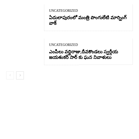
UNCATEGORIZED
ఏదులాపురంలో మంత్రి పొంగులేటి మార్నింగ్
వాక్
UNCATEGORIZED
ఎంపీలు వద్దిరాజు,దీవకొండలు స్వర్గీయ
జయశంకర్ సార్ కు ఘన నివాళులు