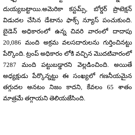
దుయ్యబట్టాయి.అమెరికా కస్టమ్స్, బోర్డర్ ప్రొటెక్షన్
విడుదల చేసిన డేటాను ఫాక్స్ న్యూస్ పంచుకుంది.
బైడెన్ అధికారంలో ఉన్న చివరి వారంలో దాదాపు
20,086 మంది అక్రమ వలసదారులను గుర్తించినట్టు
పేర్కొంది. ట్రంప్ అధికారం లోకి వచ్చిన మొదటివారంలో
7287 మంది పట్టుబడ్డారని వెల్లడించింది. అయితే
అధ్యక్షుడు పేర్కొన్నట్టు ఈ సంఖ్యలో గణనీయమైన
తగ్గుదల అనటం నిజం కాదని, కేవలం 65 శాతం
మాత్రమే తగ్గాయని తెలియజేసింది.