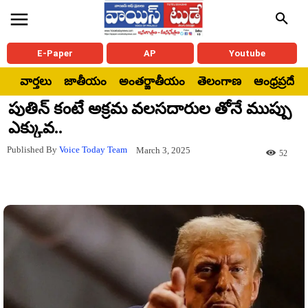
E-Paper
AP
Youtube
వార్తలు
జాతీయం
అంతర్జాతీయం
తెలంగాణ
ఆంధ్రప్రదేశ్
పుతిన్ కంటే అక్రమ వలసదారుల తోనే ముప్పు
ఎక్కువ..
Published By
Voice Today Team
March 3, 2025
52