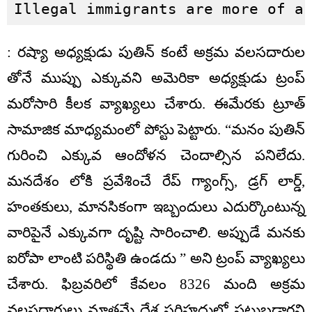
Illegal immigrants are more of a
: రష్యా అధ్యక్షుడు పుతిన్ కంటే అక్రమ వలసదారుల
తోనే ముప్పు ఎక్కువని అమెరికా అధ్యక్షుడు ట్రంప్
మరోసారి కీలక వ్యాఖ్యలు చేశారు. ఈమేరకు ట్రూత్
సామాజిక మాధ్యమంలో పోస్టు పెట్టారు. “మనం పుతిన్
గురించి ఎక్కువ ఆందోళన చెందాల్సిన పనిలేదు.
మనదేశం లోకి ప్రవేశించే రేప్ గ్యాంగ్స్, డ్రగ్ లార్డ్,
హంతకులు, మానసికంగా ఇబ్బందులు ఎదుర్కొంటున్న
వారిపైనే ఎక్కువగా దృష్టి సారించాలి. అప్పుడే మనకు
ఐరోపా లాంటి పరిస్థితి ఉండదు ” అని ట్రంప్ వ్యాఖ్యలు
చేశారు. ఫిబ్రవరిలో కేవలం 8326 మంది అక్రమ
వలసదారులు మాత్రమే దేశ సరిహద్దుల్లో పట్టుబడ్డారని