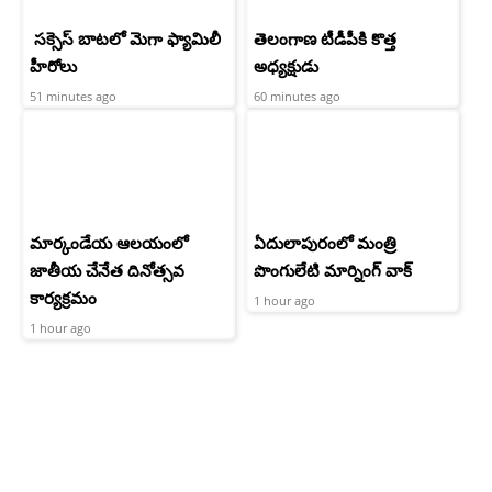
సక్సెస్ బాటలో మెగా ఫ్యామిలీ
తెలంగాణ టీడీపీకి కొత్త
హీరోలు
అధ్యక్షుడు
51 minutes ago
60 minutes ago
మార్కండేయ ఆలయంలో
ఏదులాపురంలో మంత్రి
జాతీయ చేనేత దినోత్సవ
పొంగులేటి మార్నింగ్ వాక్
కార్యక్రమం
1 hour ago
1 hour ago