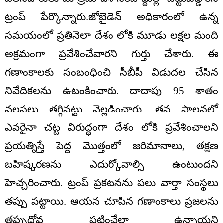
ట్రంప్ పేర్కొన్నారు.జోబైడెన్ అధికారంలో ఉన్న
సమయంలో ప్రతినెలా దేశం లోకి మూడు లక్షల మంది
అక్రమంగా ప్రవేశించేవారని గుర్తు చేశారు. ఈ
గణాంకాలకు సంబంధించి సీబీపీ విడుదల చేసిన
నివేదికలను ఉటంకించారు. దాదాపు 95 శాతం
వలసలు తగ్గినట్టు వెల్లడించారు. తన పాలనలో
ఎవరైనా చట్ట విరుద్ధంగా దేశం లోకి ప్రవేశించాలని
ప్రయత్నిస్తే పెద్ద మొత్తంలో జరిమానాలు, తక్షణ
బహిష్కరణను ఎదుర్కోవాల్సి ఉంటుందని
హెచ్చరించారు. ట్రంప్ ప్రకటనను పలు వార్తా సంస్థలు
తప్పు పట్టాయి. ఆయన చూపిన గణాంకాలు ప్రజలను
తప్పుదోవ పట్టించేలా ఉన్నాయని