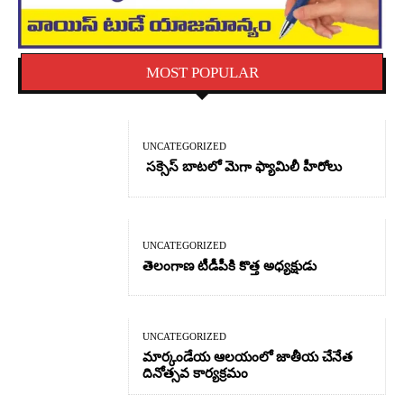
MOST POPULAR
UNCATEGORIZED
సక్సెస్ బాటలో మెగా ఫ్యామిలీ హీరోలు
UNCATEGORIZED
తెలంగాణ టీడీపీకి కొత్త అధ్యక్షుడు
UNCATEGORIZED
మార్కండేయ ఆలయంలో జాతీయ చేనేత
దినోత్సవ కార్యక్రమం