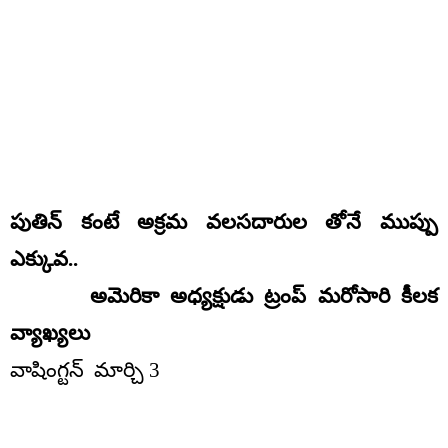
పుతిన్ కంటే అక్రమ వలసదారుల తోనే ముప్పు
ఎక్కువ..
అమెరికా అధ్యక్షుడు ట్రంప్ మరోసారి కీలక
వ్యాఖ్యలు
వాషింగ్టన్ మార్చి 3