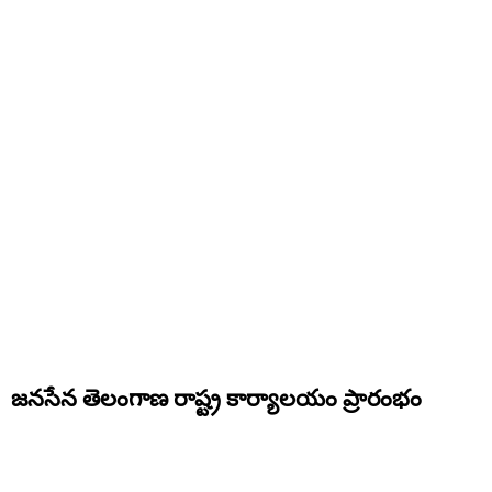
జనసేన తెలంగాణ రాష్ట్ర కార్యాలయం ప్రారంభం