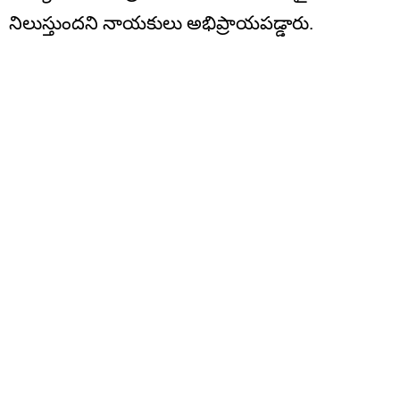
నిలుస్తుందని నాయకులు అభిప్రాయపడ్డారు.