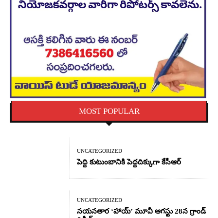
MOST POPULAR
UNCATEGORIZED
పెద్ది కుటుంబానికి పెద్దదిక్కుగా కేసీఆర్
UNCATEGORIZED
నయనతార ‘హాయ్’ మూవీ ఆగస్టు 28న గ్రాండ్