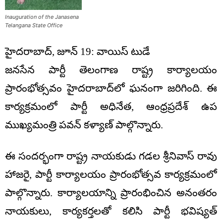
Inauguration of the Janasena
Telangana State Office
హైదరాబాద్, జూన్ 19: వాయిస్ టుడే
జనసేన పార్టీ తెలంగాణ రాష్ట్ర కార్యాలయం
ప్రారంభోత్సవం హైదరాబాద్‌లో ఘనంగా జరిగింది. ఈ
కార్యక్రమంలో పార్టీ అధినేత, ఆంధ్రప్రదేశ్ ఉప
ముఖ్యమంత్రి పవన్ కళ్యాణ్ పాల్గొన్నారు.
ఈ సందర్భంగా రాష్ట్ర నాయకుడు గడల శ్రీనివాస్ రావు
హాజరై, పార్టీ కార్యాలయం ప్రారంభోత్సవ కార్యక్రమంలో
పాల్గొన్నారు. కార్యాలయాన్ని ప్రారంభించిన అనంతరం
నాయకులు, కార్యకర్తలతో కలిసి పార్టీ భవిష్యత్