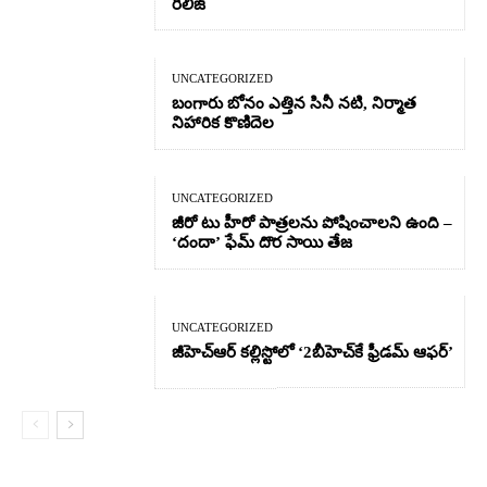
రిలీజ్
UNCATEGORIZED
బంగారు బోనం ఎత్తిన సినీ నటి, నిర్మాత
నిహారిక కొణిదెల
UNCATEGORIZED
జీరో టు హీరో పాత్రలను పోషించాలని ఉంది –
‘దందా’ ఫేమ్ దొర సాయి తేజ
UNCATEGORIZED
జీహెచ్ఆర్‌ కల్లిస్టోలో ‘2బీహెచ్‌కే ఫ్రీడమ్ ఆఫర్’