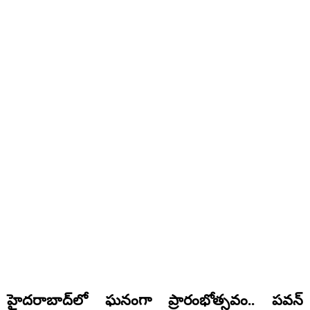
హైదరాబాద్‌లో ఘనంగా ప్రారంభోత్సవం.. పవన్