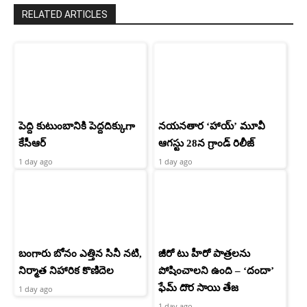
RELATED ARTICLES
పెద్ది కుటుంబానికి పెద్దదిక్కుగా
నయనతార ‘హాయ్’ మూవీ
కేసీఆర్
ఆగస్టు 28న గ్రాండ్ రిలీజ్
1 day ago
1 day ago
బంగారు బోనం ఎత్తిన సినీ నటి,
జీరో టు హీరో పాత్రలను
నిర్మాత నిహారిక కొణిదెల
పోషించాలని ఉంది – ‘దందా’
ఫేమ్ దొర సాయి తేజ
1 day ago
1 day ago