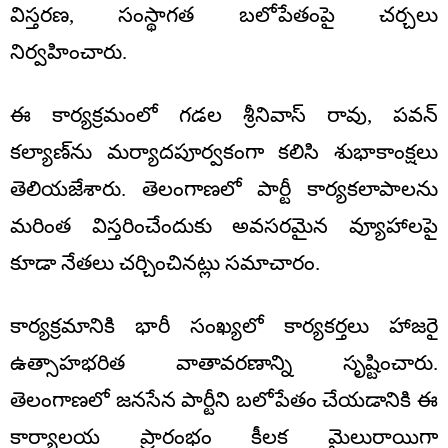
విస్తరణ, సంస్థాగత బలోపేతంపై చర్చలు
నిర్వహించారు.
ఈ కార్యక్రమంలో గడల శ్రీనివాస్ రావు, పవన్
కల్యాణ్‌ను మర్యాదపూర్వకంగా కలిసి శుభాకాంక్షలు
తెలియజేశారు. తెలంగాణలో పార్టీ కార్యకలాపాలను
మరింత విస్తరించేందుకు అవసరమైన వ్యూహాలపై
కూడా నేతలు చర్చించినట్లు సమాచారం.
కార్యక్రమానికి భారీ సంఖ్యలో కార్యకర్తలు హాజరై
ఉత్సాహభరిత వాతావరణాన్ని సృష్టించారు.
తెలంగాణలో జనసేన పార్టీని బలోపేతం చేయడానికి ఈ
కార్యాలయ ప్రారంభం కీలక మైలురాయిగా