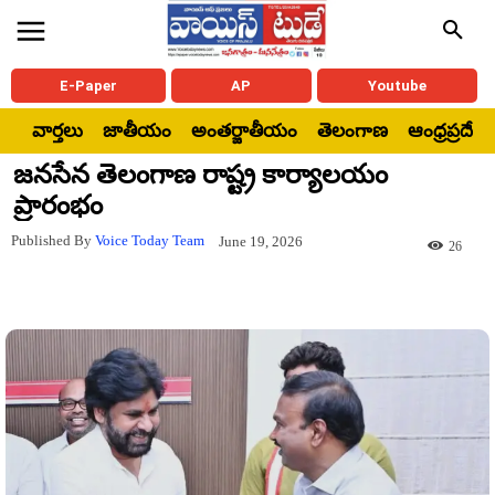
E-Paper
AP
Youtube
వార్తలు
జాతీయం
అంతర్జాతీయం
తెలంగాణ
ఆంధ్రప్రదేశ్
జనసేన తెలంగాణ రాష్ట్ర కార్యాలయం
ప్రారంభం
Published By
Voice Today Team
June 19, 2026
26