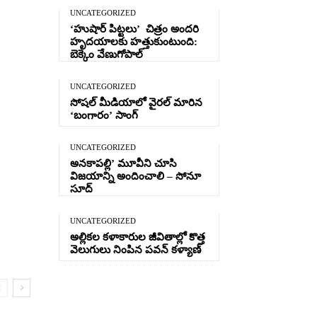
UNCATEGORIZED
‘హుషార్‌ పిట్టలు’ చిత్రం అందరి
హృదయాలకు హత్తుకుంటుంది:
బెక్కెం వేణుగోపాల్‌
UNCATEGORIZED
సోషల్ మీడియాలో వైరల్ మారిన
‘బంగారం’ సాంగ్
UNCATEGORIZED
అనకాపల్లి’ మూవీని చూసి
విజయాన్ని అందించాలి – సోనూ
సూద్
UNCATEGORIZED
అల్లికల కళాకారుల జీవితాల్లో కొత్త
వెలుగులు నింపిన పవన్ కళ్యాణ్