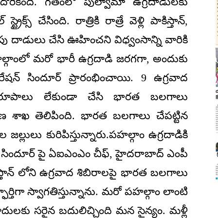
రికింది. గతంలో పుల్వామా ఉగ్రదాడులకు
రైక్స్ చేసింది. రాత్రికి రాత్రే వెళ్లి పాకిస్తాన్,
పు దాడులు చేసి ఊహించని విధ్వంసాన్ని వారికి
2న పహల్గాంలో మరో భారీ ఉగ్రదాడి జరగగా, అందుకు
షన్ సిందూర్ ప్రారంభించాయి. 9 ఉగ్రవాద
మరూపాలు లేకుండా చేసి భారత బలగాలు
ణ శాఖ తెలిపింది. భారత బలగాలు చేపట్టిన
జల్లులు కురిపిస్తున్నారు.పహల్గాం ఉగ్రదాడికి
షన్ సిందూర్ పై ఏఐఎంఎం చీఫ్, హైదరాబాద్ ఎంపీ
ిస్తాన్ లోని ఉగ్రవాద శిబిరాలపై భారత బలగాలు
స్ఫూర్తిగా స్వాగతిస్తున్నాను. మరో పహల్గాం లాంటి
ాదులకు సరైన బదులిచ్చింది మన సైన్యం. మళ్లీ