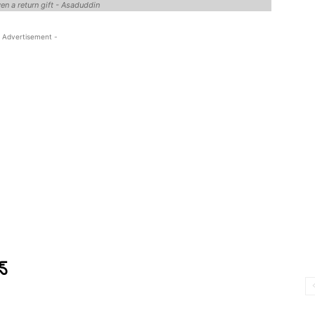
ven a return gift - Asaduddin
 Advertisement -
న్