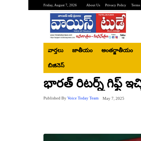
Friday, August 7, 2026
About Us
Privacy Policy
Terms 
వార్తలు
జాతీయం
అంతర్జాతీయం
బిజినెస్‌
భారత్ రిటర్న్ గిఫ్ట్ ఇచ
Published By
Voice Today Team
May 7, 2025