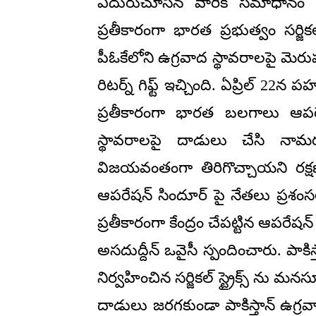
ఎదురుచూసిన వారికి సమాధానం దొ
ప్రతీకారంగా భారత ప్రభుత్వం సర్జికల్ స్ట్
పీఓకేలోని ఉగ్రవాద స్థావరాలపై మెరు
రిటర్న్ గిఫ్ట్ ఇచ్చింది. ఏప్రిల్ 2
ప్రతీకారంగా భారత బలగాలు ఆపరే
స్థావరాలపై దాడులు చేసి నా
విజయవంతంగా తిరిగొచ్చాయని రక్ష
ఆపరేషన్ సిందూర్ పై నేతలు ప్రశంసల 
ప్రతీకారంగా కేంద్రం చేపట్టిన ఆపరే
అసదుద్దీన్ ఒవైసీ స్పందించారు. పాక
నిర్వహించిన సర్జికల్ స్ట్రైక్స్ ను మన
దాడులు జరగకుండా పాకిస్తాన్ ఉగ్రవ