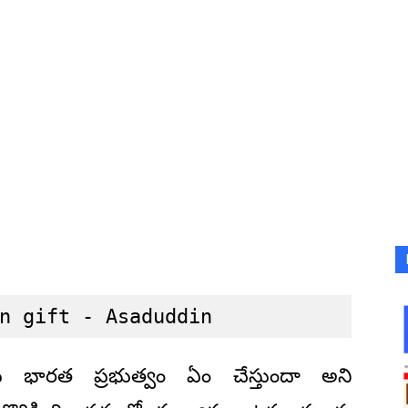
n gift - Asaduddin
కు భారత ప్రభుత్వం ఏం చేస్తుందా అని