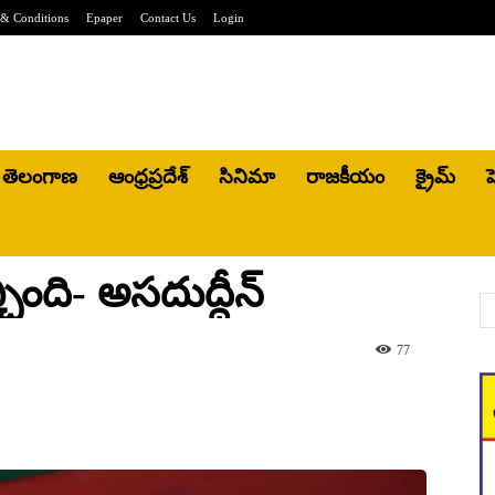
& Conditions
Epaper
Contact Us
Login
తెలంగాణ
ఆంధ్రప్రదేశ్
సినిమా
రాజకీయం
క్రైమ్
హ
్చింది- అసదుద్దీన్
77