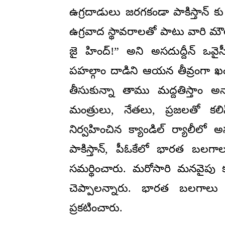
ఉగ్రదాడులు జరగకండా పాకిస్తాన్ కు
ఉగ్రవాద స్థావరాలతో పాటు వారి మ
జై హింద్!” అని అసదుద్దీన్ ఒవై
పహల్గాం దాడిని ఆయన తీవ్రంగా ఖ
తీసుకున్నా తాము మద్దతిస్తాం అన
మంత్రులు, నేతలు, ప్రజలతో కలిస
నిర్వహించిన క్యాండిల్ ర్యాలీలో అసదు
పాకిస్తాన్, పీఓకేలో భారత బలగ
సమర్థించారు. మరోసారి మనవైపు కన్
చెప్పాలన్నారు. భారత బలగాలు 
ప్రకటించారు.