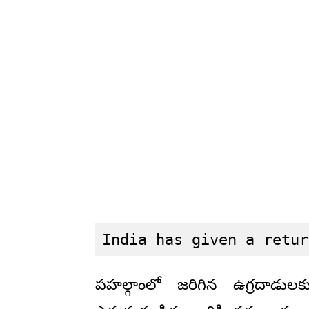
India has given a retur
పహల్గాంలో జరిగిన ఉగ్రదాడుల