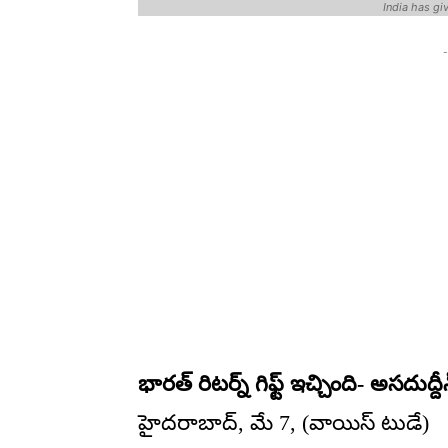
India has gi
-
భారత్ రిటర్న్ గిఫ్ట్ ఇచ్చింది- అసదుద్దీ
హైదరాబాద్, మే 7, (వాయిస్ టుడే)