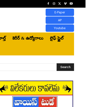
E-Paper
AP
Youtube
ెల్త్‌
కెరీర్ & ఉద్యోగాలు
లైఫ్ స్టైల్
Search