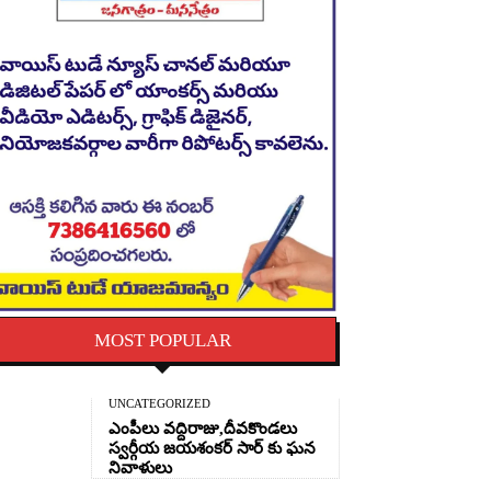
MOST POPULAR
UNCATEGORIZED
ఎంపీలు వద్దిరాజు,దీవకొండలు
స్వర్గీయ జయశంకర్ సార్ కు ఘన
నివాళులు