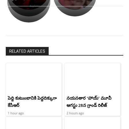
అసంపూర్ణం
తీర్చుకున్న
స్టార్
ఉపాసన..
హీరోయిన్‏గా
పాపం
శ్రీనిధి
రామ్
శెట్టి.
చరణ్
RELATED ARTICLES
పెద్ది కుటుంబానికి పెద్దదిక్కుగా
నయనతార ‘హాయ్’ మూవీ
కేసీఆర్
ఆగస్టు 28న గ్రాండ్ రిలీజ్
1 hour ago
2 hours ago