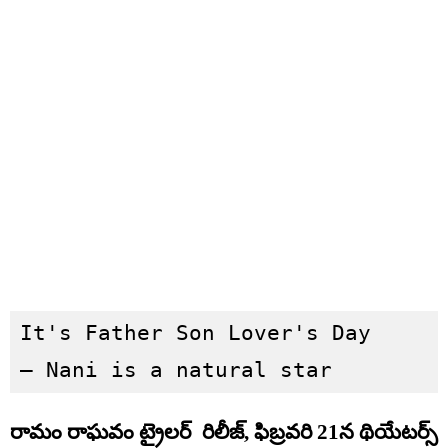
It's Father Son Lover's Day

– Nani is a natural star
రామం రాఘవం ట్రైలర్ రిలీజ్, ఫిబ్రవరి 21న థియేటర్స్