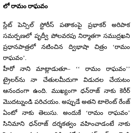
లో రామం రాఘవం
స్లేట్‌ పెన్సిల్‌ స్టోరీస్‌ పతాకంపై ప్రభాకర్‌ అరిపాక
సమర్పణలో పృద్వీ పోలవరపు నిర్మాతగా సముద్రఖని
ప్రధానపాత్రలో నటించిన ద్విభాషా చిత్రం ‘రామం
రాఘవం’.
హీరో నాని మాట్లాడుతూ– ‘‘ రామం రాఘవం’’
ట్రైలర్‌ను నా చేతులమీదుగా విడుదల చేయటం
ఆనందంగా ఉంది. ముఖ్యంగా ధన్‌రాజ్‌ నాకు కెరీర్‌
మొదట్నుండి పరిచయం. అప్పుడే అతని టాలెంట్‌ రేంజ్‌
ఏంటో నాకు తెలుసు. అందుకే ‘రామం రాఘవం’
సినిమాని ధన్‌రాజ్‌ దర్శకత్వం వహించాడంటే నాకు