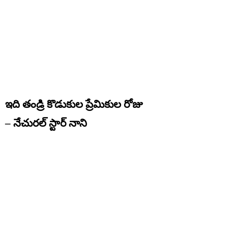
ఇది తండ్రి కొడుకుల ప్రేమికుల రోజు
– నేచురల్‌ స్టార్‌ నాని