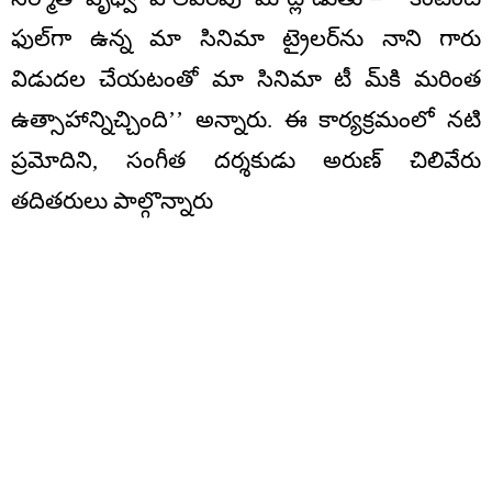
ఫుల్‌గా ఉన్న మా సినిమా ట్రైలర్‌ను నాని గారు
విడుదల చేయటంతో మా సినిమా టీ మ్‌కి మరింత
ఉత్సాహాన్నిచ్చింది’’ అన్నారు. ఈ కార్యక్రమంలో నటి
ప్రమోదిని, సంగీత దర్శకుడు అరుణ్‌ చిలివేరు
తదితరులు పాల్గొన్నారు