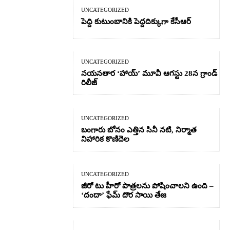
UNCATEGORIZED
పెద్ది కుటుంబానికి పెద్దదిక్కుగా కేసీఆర్
UNCATEGORIZED
నయనతార ‘హాయ్’ మూవీ ఆగస్టు 28న గ్రాండ్
రిలీజ్
UNCATEGORIZED
బంగారు బోనం ఎత్తిన సినీ నటి, నిర్మాత
నిహారిక కొణిదెల
UNCATEGORIZED
జీరో టు హీరో పాత్రలను పోషించాలని ఉంది –
‘దందా’ ఫేమ్ దొర సాయి తేజ