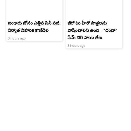
బంగారు బోనం ఎత్తిన సినీ నటి,
జీరో టు హీరో పాత్రలను
నిర్మాత నిహారిక కొణిదెల
పోషించాలని ఉంది – ‘దందా’
ఫేమ్ దొర సాయి తేజ
3 hours ago
3 hours ago