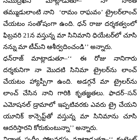
సముద్రఖని మాట్లాడుతూ–‘‘ నా సొంత
తమ్ముడులాంటి నాని ‘రామం రాఘవం’ ట్రైలర్‌లాంచ్‌
చేయటం సంతోషంగా ఉంది. ధన్‌ రాజు దర్శకత్వంలో
ఫిబ్రవరి 21న వస్తున్న మా సినిమాని ధియేటర్‌లో చూసి
నన్ను మా టీమ్‌ని ఆశీర్వదించండి’’ అన్నారు.
ధన్‌రాజ్‌ మాట్లాడుతూ–‘‘ ఈ రోజు నానిగారు
దర్శకునిగా నా మొదటి సినిమా ట్రైలర్‌ను లాంచ్‌
చేయటం హ్యాప్పీగా ఉంది. అడగ్గనే మా ట్రైలర్‌ను
లాంచ్‌ చేసిన నాని గారికి కృతజ్ఞతలు. ఫాదర్‌–సన్‌
ఎమోషనల్‌ డ్రామాలో ఇప్పటివరకు ఎవరు ట్రై చేయని
యూనిక్‌ కాన్సెప్ట్‌తో వస్తున్న మా సినిమాను చూసి
ఆదరిస్తారని కోరుకుంటున్నా’’ అన్నారు.
నిర్మాత పృధ్వీ పోలవరపు మాట్లాడుతూ–‘‘ కంటెంట్‌