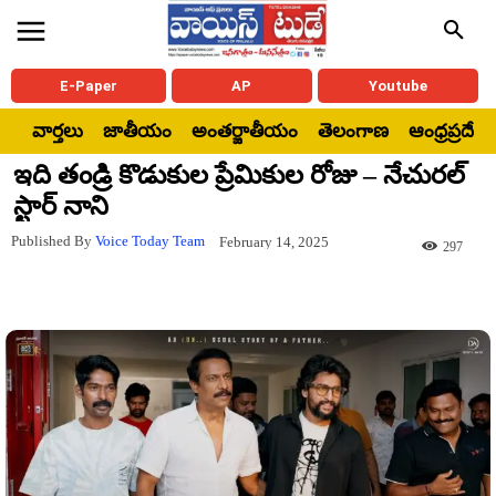
E-Paper
AP
Youtube
వార్తలు
జాతీయం
అంతర్జాతీయం
తెలంగాణ
ఆంధ్రప్రదేశ్
ఇది తండ్రి కొడుకుల ప్రేమికుల రోజు – నేచురల్‌
స్టార్‌ నాని
Published By
Voice Today Team
February 14, 2025
297