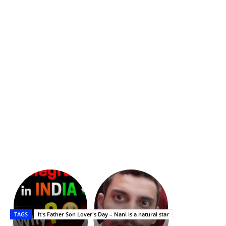
భగవంతుని
కేజీఎఫ్
ప్రసాదం
Upasana:
సినిమాతో
తీర్థం..తులసీదళం
భర్తపై
పాన్
TAGS
It's Father Son Lover's Day – Nani is a natural star
లేకుండా
రివెంజ్
ఇండియా