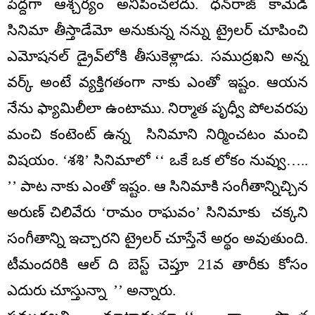
పెద్దగా ఆశ్చర్యం అనిపించలేదు. ధన్‌రాజ్‌ కామెడి
సినిమా తీస్తాడేమో అనుకున్న నన్ను ట్రైలర్‌ చూపించి
ఎమోషనల్‌ డ్రైవ్‌లోకి తీసుకెళ్లాడు. సముద్రఖని అన్న
వర్క్‌ అంటే వ్యక్తిగతంగా నాకు ఎంతో ఇష్టం. ఆయన
నేను ఫ్యామిలీలా ఉంటాము. నిర్మాత పృధ్వీ పోలవరపు
మంచి కంటెంట్‌ ఉన్న సినిమాని నిర్మించటం మంచి
విషయం. ‘శశి’ సినిమాలో ‘‘ ఒకే ఒక లోకం నువ్వు…..
’’ పాట నాకు ఎంతో ఇష్టం. ఆ సినిమాకి సంగీతాన్నిచ్చిన
అరుణ్‌ చిలివేరు ‘రామం రాఘవం’ సినిమాకు చక్కని
సంగీతాన్ని ఇచ్చారని ట్రైలర్‌ చూస్తేనే అర్థం అవుతుంది.
టీమందరికి ఆల్‌ ది బెస్ట్‌ చెప్తూ 21వ తారీకు కోసం
ఎదురు చూస్తున్నా ’’ అన్నారు.