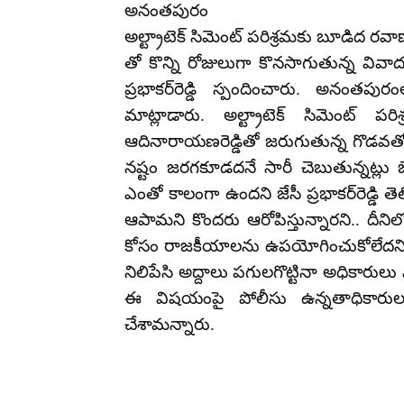
అనంతపురం
అల్ట్రాటెక్ సిమెంట్ పరిశ్రమకు బూడిద రవ
తో కొన్ని రోజులుగా కొనసాగుతున్న వివాదంప
ప్రభాకర్‌రెడ్డి స్పందించారు. అనం
మాట్లాడారు. అల్ట్రాటెక్ సిమెంట్ ప
ఆదినారాయణరెడ్డితో జరుగుతున్న గొడవతో ప
నష్టం జరగకూడదనే సారీ చెబుతున్నట్లు జ
ఎంతో కాలంగా ఉందని జేసీ ప్రభాకర్‌రెడ్డి
ఆపామని కొందరు ఆరోపిస్తున్నారని.. దీన
కోసం రాజకీయాలను ఉపయోగించుకోలేదని చ
నిలిపేసి అద్దాలు పగులగొట్టినా అధికారుల
ఈ విషయంపై పోలీసు ఉన్నతాధికారులత
చేశామన్నారు.