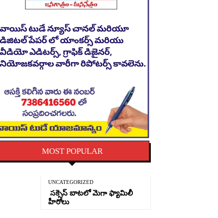
MOST POPULAR
UNCATEGORIZED
సక్సెస్ బాటలో మెగా ఫ్యామిలీ
హీరోలు