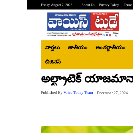
Friday, August 7, 2026
About Us
Privacy Policy
Terms 
వార్తలు
జాతీయం
అంతర్జాతీయం
బిజినెస్‌
అల్ట్రాటెక్ యాజమాన్
Published By
Voice Today Team
December 27, 2024