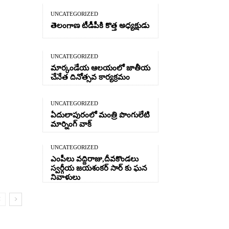
UNCATEGORIZED
తెలంగాణ టీడీపీకి కొత్త అధ్యక్షుడు
UNCATEGORIZED
మార్కండేయ ఆలయంలో జాతీయ
చేనేత దినోత్సవ కార్యక్రమం
UNCATEGORIZED
ఏదులాపురంలో మంత్రి పొంగులేటి
మార్నింగ్ వాక్
UNCATEGORIZED
ఎంపీలు వద్దిరాజు,దీవకొండలు
స్వర్గీయ జయశంకర్ సార్ కు ఘన
నివాళులు