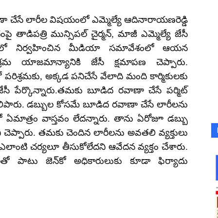
ాణా చేసే లారీల విషయంలో ఎమ్మెల్యే ఆదినారాయణరెడ్డి
ై తాడిపత్రి మున్సిపల్ చైర్మన్, మాజీ ఎమ్మెల్యే జేసీ
తపురంలో నిర్వహించిన మీడియా సమావేశంలో ఆయన
రిశ్రమ యాజమాన్యానికి జేసీ క్షమాపణ చెప్పారు.
రిశ్రమకు, అక్కడ పనిచేసే వేలాది మంది కార్మికులకు
ేసీ పేర్కొన్నారు.తమకు బూడిద రవాణా చేసే పర్మిట్
 తెలిపారు. డబ్బుల కోసమే బూడిద రవాణా చేసే లారీలను
ిలో ఏమాత్రం వాస్తవం లేదన్నారు. తాను ఏరోజూ డబ్బు
ెప్పారు. తమకు చెందిన లారీలను అవతలి వ్యక్తులు
ు ఎలాంటి చర్యలూ తీసుకోలేదని ఆవేదన వ్యక్తం చేశారు.
ో పాటు జెన్‌కో అధికారులుకు కూడా ఫిర్యాదు