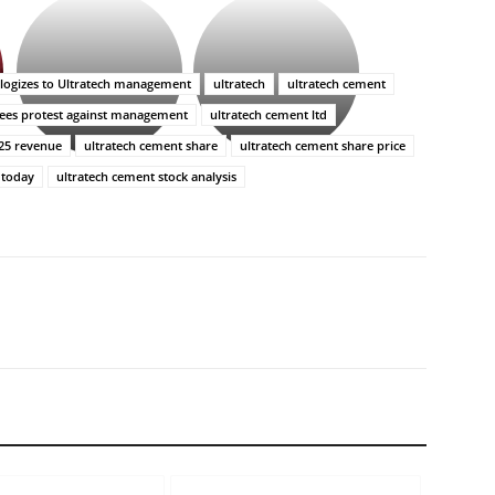
భగవంతుని
కేజీఎఫ్
ప్రసాదం
సినిమాతో
తీర్థం..తులసీదళం
పాన్
లేకుండా
ఇండియా
ologizes to Ultratech management
ultratech
ultratech cement
అసంపూర్ణం
స్టార్
ees protest against management
ultratech cement ltd
హీరోయిన్‏గా
శ్రీనిధి
y25 revenue
ultratech cement share
ultratech cement share price
శెట్టి.
 today
ultratech cement stock analysis