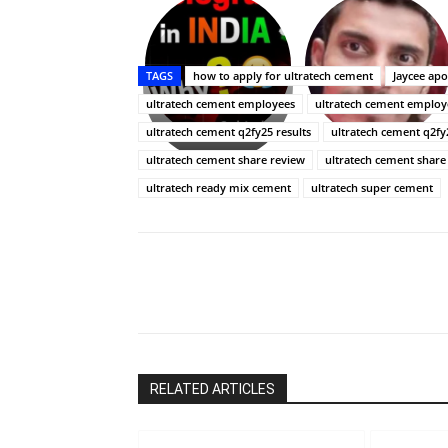
Upasana:
భర్తపై
రివెంజ్
TAGS
how to apply for ultratech cement
Jaycee ap
తీర్చుకున్న
ultratech cement employees
ultratech cement employ
ఉపాసన..
పాపం
ultratech cement q2fy25 results
ultratech cement q2f
రామ్
ultratech cement share review
ultratech cement share
చరణ్
ultratech ready mix cement
ultratech super cement
Share
RELATED ARTICLES