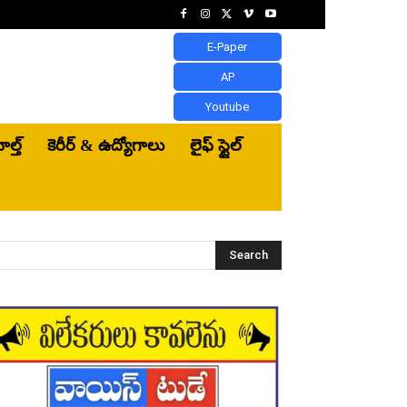
E-Paper
AP
Youtube
ెల్త్‌
కెరీర్ & ఉద్యోగాలు
లైఫ్ స్టైల్
Search