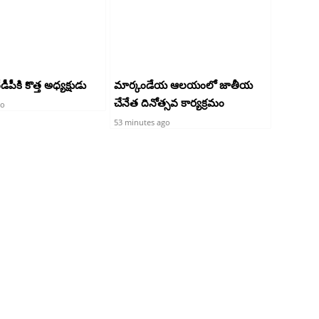
పీకి కొత్త అధ్యక్షుడు
మార్కండేయ ఆలయంలో జాతీయ
చేనేత దినోత్సవ కార్యక్రమం
go
53 minutes ago