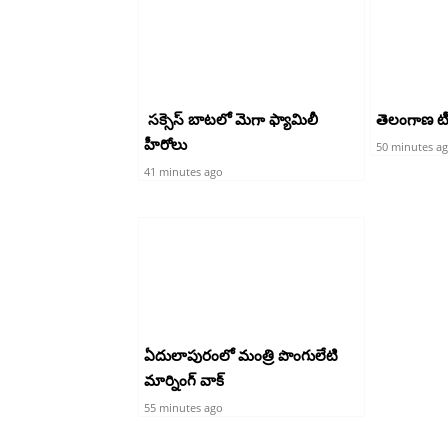
సక్సెస్ బాటలో మెగా ఫ్యామిలీ
తెలంగాణ టీడీ
హీరోలు
50 minutes a
41 minutes ago
ఏదులాపురంలో మంత్రి పొంగులేటి
మార్నింగ్ వాక్
55 minutes ago