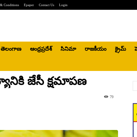
& Conditions
Epaper
Contact Us
Login
తెలంగాణ
ఆంధ్రప్రదేశ్
సినిమా
రాజకీయం
క్రైమ్
హ
యానికి జేసీ క్షమాపణ
79