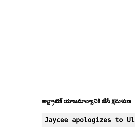
-
అల్ట్రాటెక్ యాజమాన్యానికి జేసీ క్షమాపణ
Jaycee apologizes to Ul