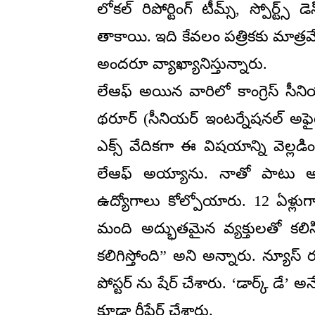
లోకల్ రిపోర్టింగ్ టీమ్స్, స్పోర్ట్
తాకాయి. ఇది కేవలం పత్రికకు మాత్రమే 
అందరూ వ్యాఖ్యానిస్తున్నారు.
లేఆఫ్ అయిన వారిలో కాంగ్రెస్ సీ
థరూర్ (సీనియర్ ఇంటర్నేషనల్ అఫైర్
ఎక్స్ వేదికగా ఈ విషయాన్ని వెల్లడి
లేఆఫ్ అయ్యాను. నాతో పాటు అ
ఉద్యోగాలు కోల్పోయారు. 12 ఏళ్లుగా
మంది అద్భుతమైన వ్యక్తులతో కల
కలిగిస్తోంది” అని అన్నారు. న్యూస్ ర
పోస్టర్ ను షేర్ చేశారు. ‘డార్క్ డే’ 
కూడా రీషేర్ చేశారు.