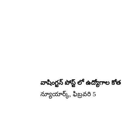
వాషింగ్టన్ పోస్ట్ లో ఉద్యోగాల కోత
న్యూయార్క్, ఫిబ్రవరి 5