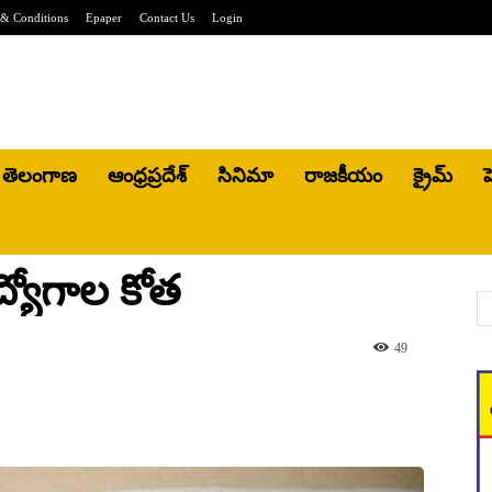
& Conditions
Epaper
Contact Us
Login
తెలంగాణ
ఆంధ్రప్రదేశ్
సినిమా
రాజకీయం
క్రైమ్
హ
ఉద్యోగాల కోత
49