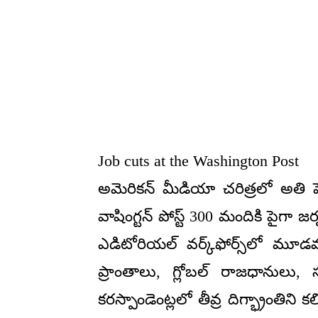
Job cuts at the Washington Post
అమెరికన్ మీడియా చరిత్రలో అతి పెద
వాషింగ్టన్ పోస్ట్ 300 మందికి పైగా జర్
ఎడిటోరియల్ వర్క్‌ఫోర్స్‌లో మ
ప్రాంతాలు, గ్లోబల్ రాజధానులు, సున
కరస్పాండెంట్లలో తీవ్ర దిగ్భ్రాంతిని 