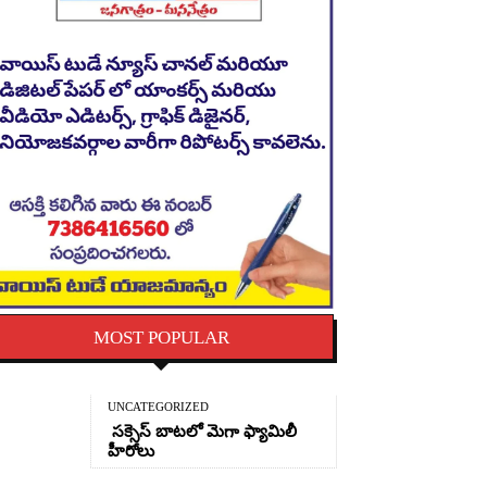
MOST POPULAR
UNCATEGORIZED
సక్సెస్ బాటలో మెగా ఫ్యామిలీ
హీరోలు