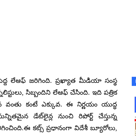
్ద లేఆఫ్ జరిగింది. ప్రఖ్యాత మీడియా సంస్థ
నలిస్టులు, సిబ్బందిని లేఆఫ్ చేసింది. ఇది పత్రిక
ూడవ వంతు కంటే ఎక్కువ. ఈ నిర్ణయం యుద్ధ
్నితమైన డేట్‌లైన్ల నుంచి రిపోర్ట్ చేస్తున్న
కలిగించింది.ఈ కట్స్ ప్రధానంగా విదేశీ బ్యూరోలు,