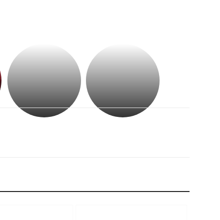
భగవంతుని
కేజీఎఫ్
ప్రసాదం
సినిమాతో
తీర్థం..తులసీదళం
పాన్
లేకుండా
ఇండియా
అసంపూర్ణం
స్టార్
హీరోయిన్‏గా
శ్రీనిధి
శెట్టి.