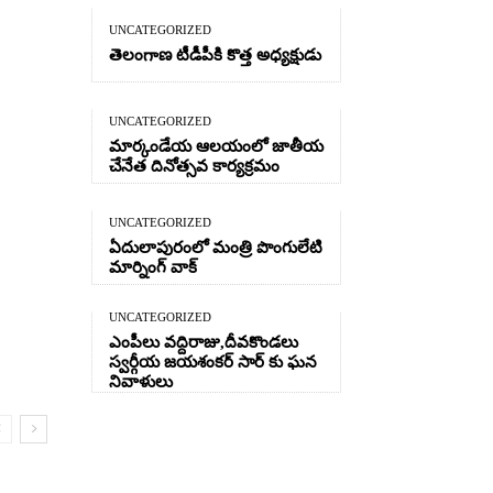
UNCATEGORIZED
తెలంగాణ టీడీపీకి కొత్త అధ్యక్షుడు
UNCATEGORIZED
మార్కండేయ ఆలయంలో జాతీయ
చేనేత దినోత్సవ కార్యక్రమం
UNCATEGORIZED
ఏదులాపురంలో మంత్రి పొంగులేటి
మార్నింగ్ వాక్
UNCATEGORIZED
ఎంపీలు వద్దిరాజు,దీవకొండలు
స్వర్గీయ జయశంకర్ సార్ కు ఘన
నివాళులు