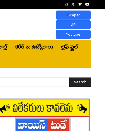
E-Paper
AP
Youtube
ెల్త్‌
కెరీర్ & ఉద్యోగాలు
లైఫ్ స్టైల్
Search