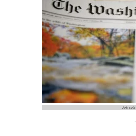
Job cuts
-