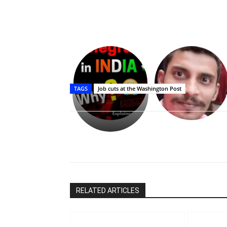
Upasana:
భర్తపై
రివెంజ్
TAGS
Job cuts at the Washington Post
తీర్చుకున్న
ఉపాసన..
పాపం
రామ్
చరణ్
Share
RELATED ARTICLES