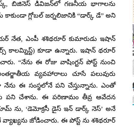
స్ డెస్క్, బిజినెస్ డివిజన్‌లో గణనీయ భాగాలను
కాకుండా గ్లోబల్ జర్నలిజానికి “డార్క్ డే” అని
నియర్ నేత, ఎంపీ శశిథరూర్ కుమారుడు ఇషాన్
స్ కాలమ్నిస్ట్) కూడా ఉన్నారు. ఇషాన్ థరూర్
ంచారు. “నేను ఈ రోజు వాషింగ్టన్ పోస్ట్ నుంచి
ంతర్జాతీయ వ్యవహారాలు చూసే పలువురు
 నేను ఈ సంస్థలోనే పని చేస్తున్నాను. ఎంతో
ిసి పని చేశాను. ఈ పరిణామం తీవ్ర ఆవేదన
ూమ్ ను, ‘డెమోక్రసీ డైస్ ఇన్ డార్క్ నెస్’ అనే
అనే వ్యాఖ్యను జోడించారు. ఈ పోస్ట్ ను శశిథరూర్