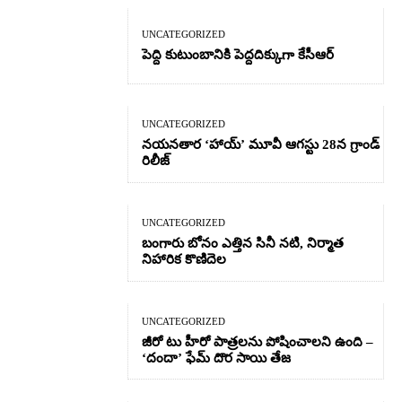
UNCATEGORIZED
పెద్ది కుటుంబానికి పెద్దదిక్కుగా కేసీఆర్
UNCATEGORIZED
నయనతార ‘హాయ్’ మూవీ ఆగస్టు 28న గ్రాండ్
రిలీజ్
UNCATEGORIZED
బంగారు బోనం ఎత్తిన సినీ నటి, నిర్మాత
నిహారిక కొణిదెల
UNCATEGORIZED
జీరో టు హీరో పాత్రలను పోషించాలని ఉంది –
‘దందా’ ఫేమ్ దొర సాయి తేజ