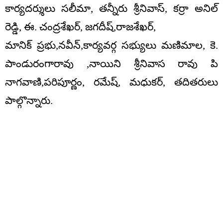
కార్యదర్శులు సలీమా, తన్నీరు శ్రీనివాస్, కర్రా అనిల్
రెడ్డి, ఈ. చంద్రశేఖర్, జగదీష్,రాజశేఖర్,
మానిక్ ప్రభు,నవీన్,కార్యవర్గ సభ్యులు మణిమాల, కె.
పాండురంగారావు ,నాయిని శ్రీనివాస రావు పి
నాగవాణి,పరిపూర్ణం, రమేష్, మధుకర్, తదితరులు
పాల్గొన్నారు.