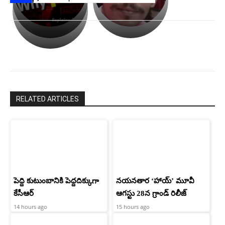
లేకుండా
రివెంజ్
ఇండియా
అసంపూర్ణం
తీర్చుకున్న
స్టార్
ఉపాసన..
హీరోయిన్‏గా
పాపం
శ్రీనిధి
రామ్
శెట్టి.
చరణ్
RELATED ARTICLES
పెద్ది కుటుంబానికి పెద్దదిక్కుగా
నయనతార ‘హాయ్’ మూవీ
కేసీఆర్
ఆగస్టు 28న గ్రాండ్ రిలీజ్
14 hours ago
15 hours ago