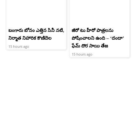
బంగారు బోనం ఎత్తిన సినీ నటి,
జీరో టు హీరో పాత్రలను
నిర్మాత నిహారిక కొణిదెల
పోషించాలని ఉంది – ‘దందా’
ఫేమ్ దొర సాయి తేజ
15 hours ago
15 hours ago