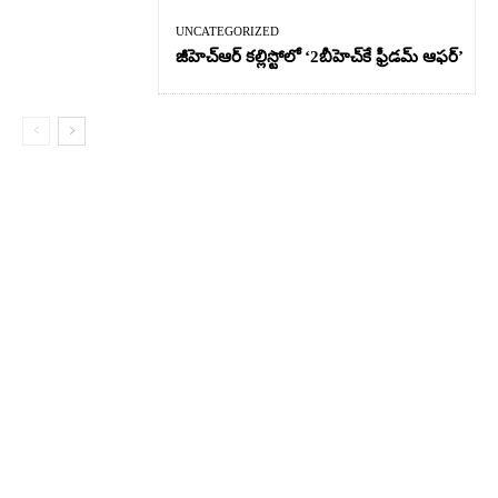
UNCATEGORIZED
జీహెచ్ఆర్‌ కల్లిస్టోలో ‘2బీహెచ్‌కే ఫ్రీడమ్ ఆఫర్’