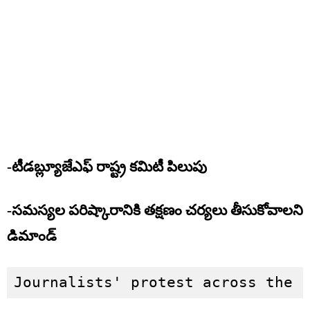
-టీడబ్ల్యూజేఎఫ్ రాష్ట్ర కమిటీ పిలుపు
-సమస్యల పరిష్కారానికి తక్షణం చర్యలు తీసుకోవాలని
డిమాండ్
Journalists' protest across the 