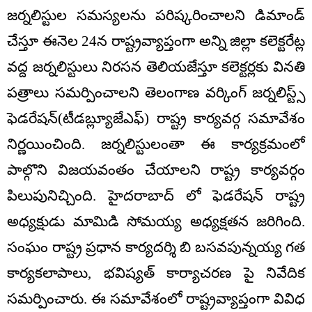
జర్నలిస్టుల సమస్యలను పరిష్కరించాలని డిమాండ్
చేస్తూ ఈనెల 24న రాష్ట్రవ్యాప్తంగా అన్ని జిల్లా కలెక్టరేట్ల
వద్ద జర్నలిస్టులు నిరసన తెలియజేస్తూ కలెక్టర్లకు వినతి
పత్రాలు సమర్పించాలని తెలంగాణ వర్కింగ్ జర్నలిస్ట్స్
ఫెడరేషన్(టీడబ్ల్యూజేఎఫ్) రాష్ట్ర కార్యవర్గ సమావేశం
నిర్ణయించింది. జర్నలిస్టులంతా ఈ కార్యక్రమంలో
పాల్గొని విజయవంతం చేయాలని రాష్ట్ర కార్యవర్గం
పిలుపునిచ్చింది. హైదరాబాద్ లో ఫెడరేషన్ రాష్ట్ర
అధ్యక్షుడు మామిడి సోమయ్య అధ్యక్షతన జరిగింది.
సంఘం రాష్ట్ర ప్రధాన కార్యదర్శి బి బసవపున్నయ్య గత
కార్యకలాపాలు, భవిష్యత్ కార్యాచరణ పై నివేదిక
సమర్పించారు. ఈ స‌మావేశంలో రాష్ట్రవ్యాప్తంగా వివిధ