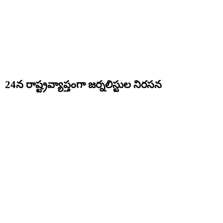
24న రాష్ట్రవ్యాప్తంగా జర్నలిస్టుల నిరసన