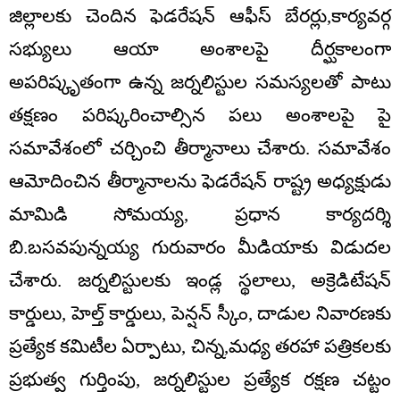
జిల్లాలకు చెందిన ఫెడరేషన్ ఆఫీస్ బేరర్లు,కార్యవర్గ
సభ్యులు ఆయా అంశాలపై దీర్ఘకాలంగా
అపరిష్కృతంగా ఉన్న జర్నలిస్టుల సమస్యలతో పాటు
తక్షణం పరిష్కరించాల్సిన పలు అంశాలపై పై
సమావేశంలో చర్చించి తీర్మానాలు చేశారు. సమావేశం
ఆమోదించిన తీర్మానాలను ఫెడరేషన్ రాష్ట్ర అధ్యక్షుడు
మామిడి సోమయ్య, ప్రధాన కార్యదర్శి
బి.బసవపున్నయ్య గురువారం మీడియాకు విడుదల
చేశారు. జర్నలిస్టులకు ఇండ్ల స్థలాలు, అక్రెడిటేషన్
కార్డులు, హెల్త్ కార్డులు, పెన్షన్ స్కీం, దాడుల నివారణకు
ప్రత్యేక కమిటీల ఏర్పాటు, చిన్న,మధ్య తరహా పత్రికలకు
ప్రభుత్వ గుర్తింపు, జర్నలిస్టుల ప్రత్యేక రక్షణ చట్టం