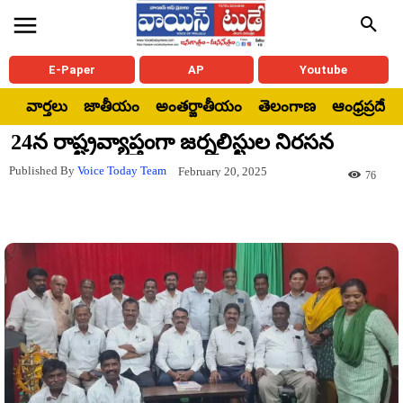
E-Paper
AP
Youtube
వార్తలు
జాతీయం
అంతర్జాతీయం
తెలంగాణ
ఆంధ్రప్రదేశ్
24న రాష్ట్రవ్యాప్తంగా జర్నలిస్టుల నిరసన
Published By
Voice Today Team
February 20, 2025
76