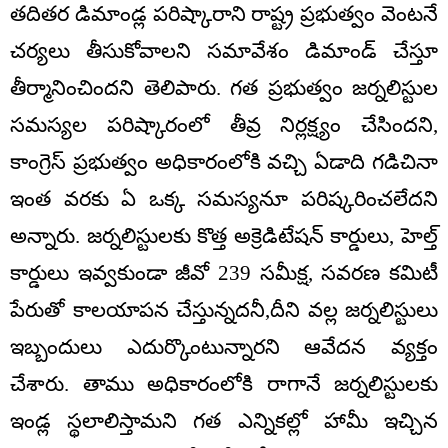
తదితర డిమాండ్ల పరిష్కారాని రాష్ట్ర ప్రభుత్వం వెంటనే
చర్యలు తీసుకోవాలని సమావేశం డిమాండ్ చేస్తూ
తీర్మానించిందని తెలిపారు. గత ప్రభుత్వం జర్నలిస్టుల
సమస్యల పరిష్కారంలో తీవ్ర నిర్లక్ష్యం చేసిందని,
కాంగ్రెస్ ప్రభుత్వం అధికారంలోకి వచ్చి ఏడాది గడిచినా
ఇంత వరకు ఏ ఒక్క సమస్యనూ పరిష్కరించలేదని
అన్నారు. జర్నలిస్టులకు కొత్త అక్రెడిటేషన్ కార్డులు, హెల్త్
కార్డులు ఇవ్వకుండా జీవో 239 సమీక్ష, సవరణ కమిటీ
పేరుతో కాలయాపన చేస్తున్నదనీ,దీని వల్ల జర్నలిస్టులు
ఇబ్బందులు ఎదుర్కొంటున్నారని ఆవేదన వ్యక్తం
చేశారు. తాము అధికారంలోకి రాగానే జర్నలిస్టులకు
ఇండ్ల స్థలాలిస్తామని గత ఎన్నికల్లో హామీ ఇచ్చిన