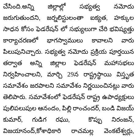
చేసింది.అన్ని జిల్లాల్లో సభ్యత్వ నమోదు
జరుగుతుందని, జర్నలిస్టులంతా ఐక్యత, హక్కుల
సాధన కోసం ఫెడరేషన్ లో సభ్యులుగా చేరి భవిష్యత్తు
కార్యాచరణలో భాగస్వాములు కావాలని వారు
పిలుపునిచ్చారు. సభ్యత్వ నమోదు ప్రక్రియ పూర్తయిన
తర్వాత అన్ని జిల్లాల ఫెడరేషన్ మహాసభలు
నిర్వహించాలని, మార్చి 29న రాష్ట్రస్థాయి విస్తృత
సమావేశం జరపాలని సమావేశం నిర్ణయించినట్లు వారు
తెలిపారు. సమావేశంలో ఫెడరేషన్ రాష్ట్ర ఉపాధ్యక్షులు
పులిపలుపుల ఆనందం, పిల్లి రాంచందర్, బండి విజయ్
కుమార్, గుడిగ రఘు, కొప్పు నిరంజన్,
విజయానంద్,కోశాధికారి రాచమల్ల వెంకటేశ్వర్లు,