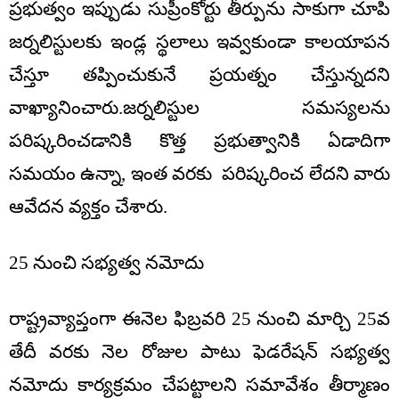
ప్రభుత్వం ఇప్పుడు సుప్రీంకోర్టు తీర్పును సాకుగా చూపి
జర్నలిస్టులకు ఇండ్ల స్థలాలు ఇవ్వకుండా కాలయాపన
చేస్తూ తప్పించుకునే ప్రయత్నం చేస్తున్నదని
వాఖ్యానించారు.జర్నలిస్టుల సమస్యలను
పరిష్కరించడానికి కొత్త ప్రభుత్వానికి ఏడాదిగా
సమయం ఉన్నా, ఇంత వరకు పరిష్కరించ లేదని వారు
ఆవేదన వ్యక్తం చేశారు.
25 నుంచి సభ్యత్వ నమోదు
రాష్ట్రవ్యాప్తంగా ఈనెల ఫిబ్రవరి 25 నుంచి మార్చి 25వ
తేదీ వరకు నెల రోజుల పాటు ఫెడరేషన్ సభ్యత్వ
నమోదు కార్యక్రమం చేపట్టాలని సమావేశం తీర్మాణం