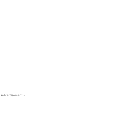
 Advertisement -