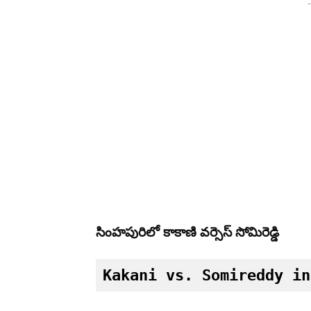
-
సింహపురిలో కాకాణి వర్సెస్ సోమిరెడ్డి
Kakani vs. Somireddy in