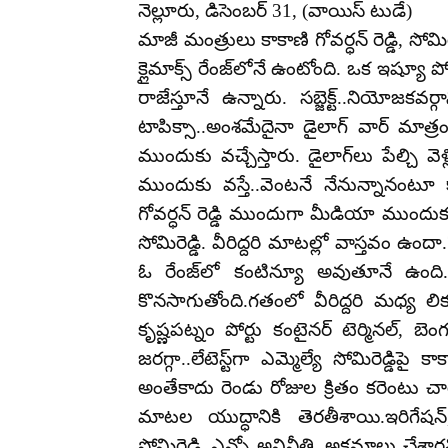
నెల్లూరు, డిసెంబర్ 31, (వాయిస్ టుడే)
మాజీ మంత్రులు కాకాణి గోవర్ధన్ రెడ్డి, సోమిరె
క్లైమాక్స్‌ రేంజ్‌లోనే ఉంటోంది. ఒక ఇష్
రాజేస్తూనే ఉన్నారు. సబ్జెక్ట్..నియోజకవర్
టాపిక్సా..అంశమేదైనా డైలాగ్ వార్ మాత
ముందుకు వచ్చేస్తారు. డైలాగ్‌లు పేల్చి వ
ముందుకు వస్తే..వెంటనే నేనున్నానంటూ 
గోవర్ధన్ రెడ్డి ముందుగా మీడియా ముందుకు
సోమిరెడ్డి. వీరిద్దరి మాటల్లో వాస్తవం ఉ
ఓ రేంజ్‌లో కంటిన్యూ అవుతూనే ఉంది. 
కొనసాగుతోంది.గతంలో వీరిద్దరి మధ్య లిక్క
కృష్ణపట్నం పోర్టు కంటైనర్ టెర్మినల్, బ
జరగ్గా..లేటెస్ట్‌గా ఎమ్మెల్యే సోమిరెడ్డ
అంతేకాదు రెండు రోజుల క్రితం కరెంటు చార
మాటల యుద్ధానికి తెరతీశాయి.ఇరిగేషన
సోమిరెడ్డి..ఎన్నో అవినీతి, అక్రమాలు చే