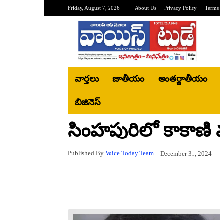
Friday, August 7, 2026
About Us
Privacy Policy
Terms 
వార్తలు
జాతీయం
అంతర్జాతీయం
బిజినెస్‌
సింహపురిలో కాకాణి వర్
Published By
Voice Today Team
December 31, 2024