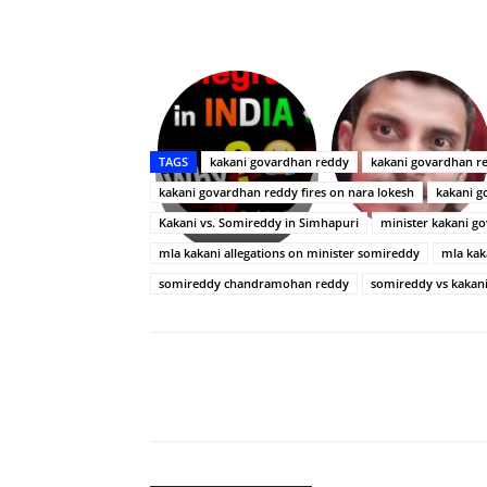
Upasana:
భర్తపై
రివెంజ్
TAGS
kakani govardhan reddy
kakani govardhan 
తీర్చుకున్న
kakani govardhan reddy fires on nara lokesh
kakani g
ఉపాసన..
పాపం
Kakani vs. Somireddy in Simhapuri
minister kakani g
రామ్
mla kakani allegations on minister somireddy
mla kak
చరణ్
somireddy chandramohan reddy
somireddy vs kakan
Share