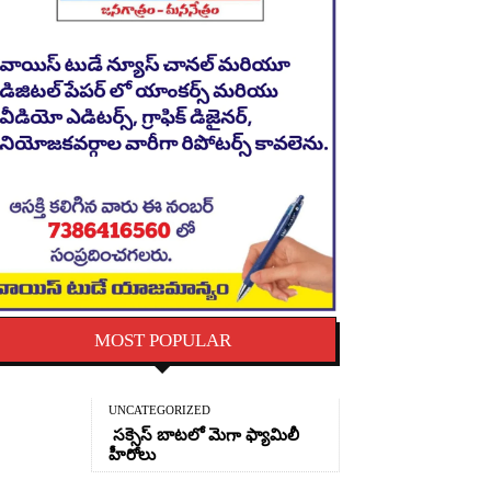
MOST POPULAR
UNCATEGORIZED
సక్సెస్ బాటలో మెగా ఫ్యామిలీ
హీరోలు