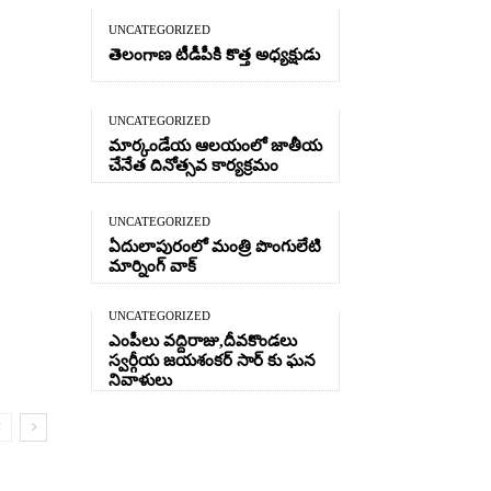
UNCATEGORIZED
తెలంగాణ టీడీపీకి కొత్త అధ్యక్షుడు
UNCATEGORIZED
మార్కండేయ ఆలయంలో జాతీయ
చేనేత దినోత్సవ కార్యక్రమం
UNCATEGORIZED
ఏదులాపురంలో మంత్రి పొంగులేటి
మార్నింగ్ వాక్
UNCATEGORIZED
ఎంపీలు వద్దిరాజు,దీవకొండలు
స్వర్గీయ జయశంకర్ సార్ కు ఘన
నివాళులు