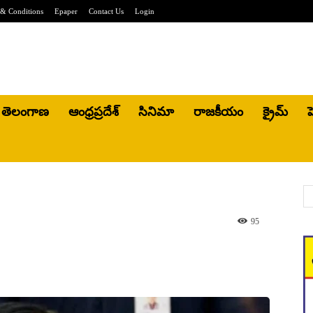
& Conditions
Epaper
Contact Us
Login
తెలంగాణ
ఆంధ్రప్రదేశ్
సినిమా
రాజకీయం
క్రైమ్
హ
95