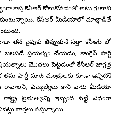
గా కాస్త కెసిఆర్ కోలుకోవడంతో అటు గులాబీ
ుకుంటున్నాయి. కేసీఆర్ మీడియాలో మాట్లాడితే
ఉంటుంది.
తన వైపుకు తిప్పుకునే సత్తా కేసీఆర్ లో
 బలపడే ప్రయత్నం చేయడం, కాంగ్రెస్ పార్టీ
్రయత్నాలు మొదలు పెట్టడంతో కేసీఆర్ జాగ్రత్త
 తమ పార్టీ మాజీ మంత్రులకు కూడా ఇప్పటికే
ు రావాలని, ఎమ్మెల్యేలు కాని వారు మీడియా
రాష్ట్ర ప్రభుత్వాన్ని ఇబ్బంది పెట్టే విధంగా
ట్లు వార్తలు వస్తున్నాయి.