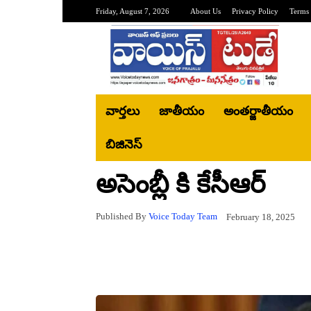
Friday, August 7, 2026
About Us
Privacy Policy
Terms 
వార్తలు
జాతీయం
అంతర్జాతీయం
బిజినెస్‌
అసెంబ్లీ కి కేసీఆర్
Published By
Voice Today Team
February 18, 2025