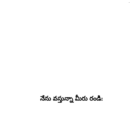
-
నేను వస్తున్నా మీరు రండి: