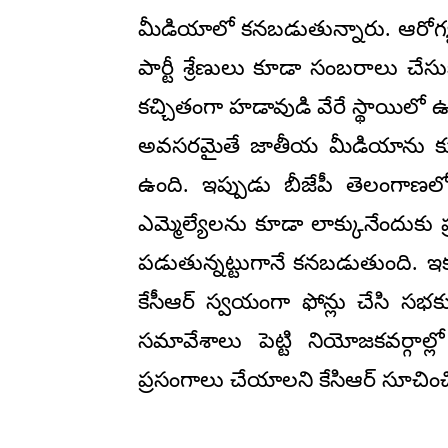
మీడియాలో కనబడుతున్నారు. ఆరోగ్యం
పార్టీ శ్రేణులు కూడా సంబరాలు చేస
కచ్చితంగా హడావుడి వేరే స్థాయిలో 
అవసరమైతే జాతీయ మీడియాను కూడా 
ఉంది. ఇప్పుడు బీజేపీ తెలంగాణలో
ఎమ్మెల్యేలను కూడా లాక్కునేందుకు ప
పడుతున్నట్టుగానే కనబడుతుంది. ఇక
కేసీఆర్ స్వయంగా ఫోన్లు చేసి సభక
సమావేశాలు పెట్టి నియోజకవర్గాల్లో 
ప్రసంగాలు చేయాలని కేసిఆర్ సూచించిన