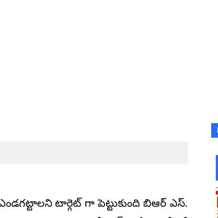
ని ఎండగట్టాలని టార్గెట్ గా పెట్టుకుంది బిఆర్ ఎస్.