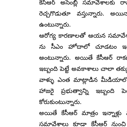
కెసిఆర్ అసెంబ్లీ సమావేశాలకు రా
రెచ్చగొడుతూ వస్తున్నారు. అయ
ఉంటున్నారు.
ఆరోగ్య కారణాలతో ఆయన సమావేశా
ను సీఎం హోదాలో చూడటం ఇష్
అంటున్నారు. అయితే కేసీఆర్ రాకపో
ఇబ్బంది పెట్టే అవకాశాలు చాలా తక
వాళ్ళు ఎంత మాట్లాడిన మీడియాలో
హాజరై ప్రభుత్వాన్ని ఇబ్బంది పె
కోరుకుంటున్నారు.
అయితే కేసీఆర్ మాత్రం ఇన్నాళ్
సమావేశాలు కూడా కేసీఆర్ నుంచి