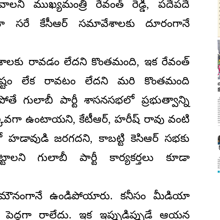
వాలని ముఖ్యమంత్రి రేవంత్ రెడ్డి, పదేపదే
ినా సరే కేసీఆర్ సమావేశాలకు దూరంగానే
లకు రావడం లేదని కొంతమంది, ఇక రేవంత్
టం లేక రావటం లేదని మరి కొంతమంది
తే గులాబీ పార్టీ శాసనసభలో ప్రభుత్వాన్ని
్కువగా ఉంటాయని, కేటీఆర్, హరీష్ రావు వంటి
 హడావుడి జరగదని, కాబట్టి కెసిఆర్ సభకు
ట్టాలని గులాబీ పార్టీ కార్యకర్తలు కూడా
లు మౌనంగానే ఉండిపోయారు. కనీసం మీడియా
 పెద్దగా రాలేదు. ఇక ఇప్పుడిప్పుడే ఆయన