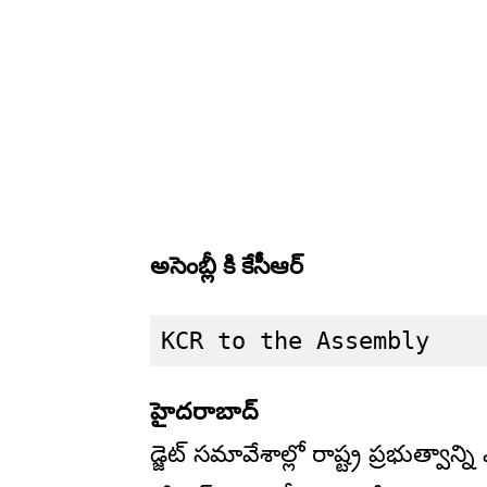
అసెంబ్లీ కి కేసీఆర్
KCR to the Assembly
హైదరాబాద్
డ్జెట్ సమావేశాల్లో రాష్ట్ర ప్రభుత్వాన్