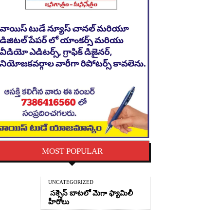
MOST POPULAR
UNCATEGORIZED
సక్సెస్ బాటలో మెగా ఫ్యామిలీ
హీరోలు