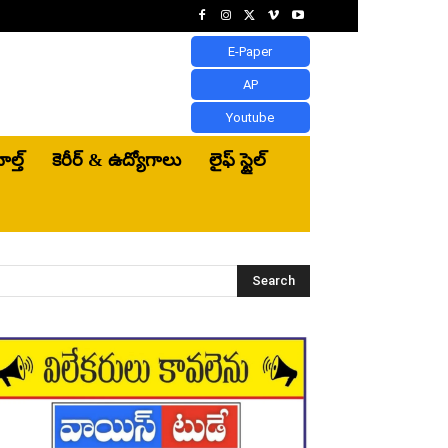
E-Paper
AP
Youtube
ెల్త్‌
కెరీర్ & ఉద్యోగాలు
లైఫ్ స్టైల్
Search